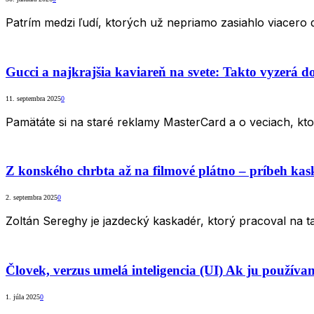
Patrím medzi ľudí, ktorých už nepriamo zasiahlo viacero
Gucci a najkrajšia kaviareň na svete: Takto vyzerá d
11. septembra 2025
0
Pamätáte si na staré reklamy MasterCard a o veciach, kt
Z konského chrbta až na filmové plátno – príbeh ka
2. septembra 2025
0
Zoltán Sereghy je jazdecký kaskadér, ktorý pracoval na t
Človek, verzus umelá inteligencia (UI) Ak ju použí
1. júla 2025
0