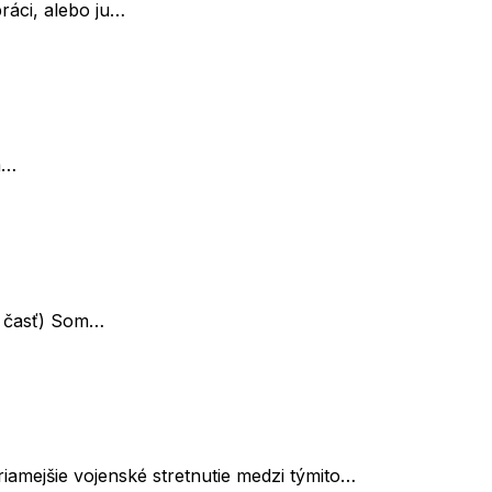
ráci, alebo ju…
m…
. časť) Som…
iamejšie vojenské stretnutie medzi týmito…