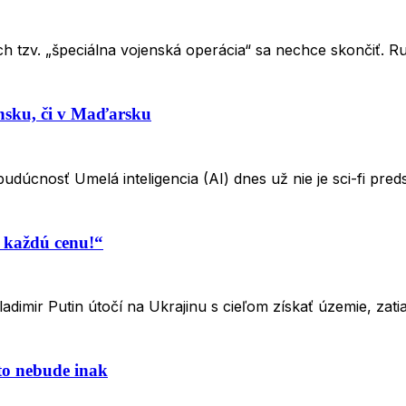
 ich tzv. „špeciálna vojenská operácia“ sa nechce skončiť. 
ensku, či v Maďarsku
udúcnosť Umelá inteligencia (AI) dnes už nie je sci-fi pr
 každú cenu!“
adimir Putin útočí na Ukrajinu s cieľom získať územie, zat
 to nebude inak