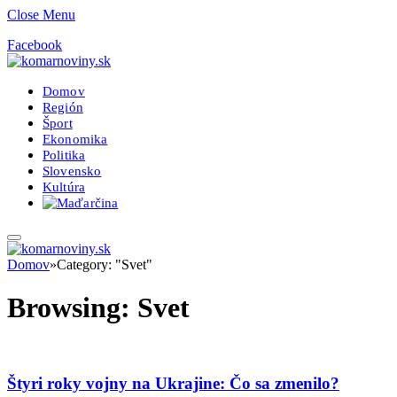
Close Menu
Facebook
Domov
Región
Šport
Ekonomika
Politika
Slovensko
Kultúra
Domov
»
Category: "Svet"
Browsing:
Svet
Štyri roky vojny na Ukrajine: Čo sa zmenilo?