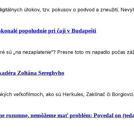
 digitálnych útokov, tzv. pokusov o podvod a zneužití. Ne
okonalé popoludnie pri čaji v Budapešti
oré sú „na nezaplatenie“? Presne toto mi napadlo počas z
skadéra Zoltána Sereghyho
akých veľkofilmoch, ako sú Herkules, Zaklínač či Borgiovci
vame rozumne, nemôžeme mať problém: Povedal on (teda