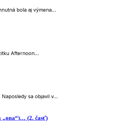
vyhnutná bola aj výmena…
ážitku Afternoon…
. Naposledy sa objavil v…
 „ona“)… (2. časť)