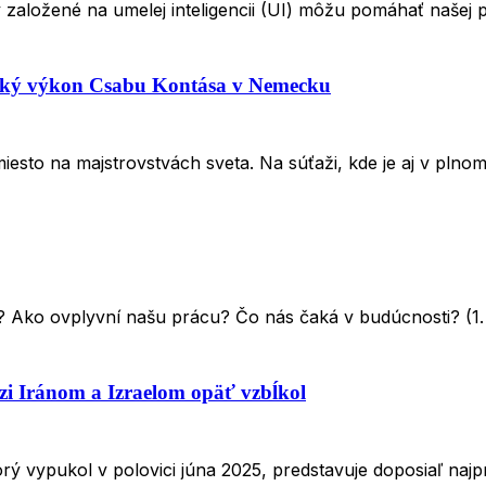
založené na umelej inteligencii (UI) môžu pomáhať našej p
ský výkon Csabu Kontása v Nemecku
iesto na majstrovstvách sveta. Na súťaži, kde je aj v plno
t? Ako ovplyvní našu prácu? Čo nás čaká v budúcnosti? (1
zi Iránom a Izraelom opäť vzbĺkol
rý vypukol v polovici júna 2025, predstavuje doposiaľ najpr