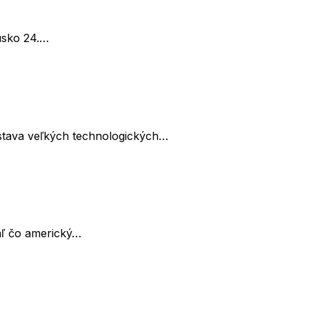
Rusko 24.…
edstava veľkých technologických…
iaľ čo americký…