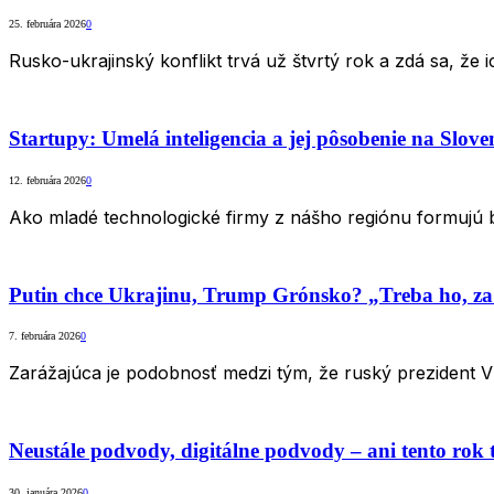
25. februára 2026
0
Rusko-ukrajinský konflikt trvá už štvrtý rok a zdá sa, že
Startupy: Umelá inteligencia a jej pôsobenie na Slov
12. februára 2026
0
Ako mladé technologické firmy z nášho regiónu formujú b
Putin chce Ukrajinu, Trump Grónsko? „Treba ho, za
7. februára 2026
0
Zarážajúca je podobnosť medzi tým, že ruský prezident Vl
Neustále podvody, digitálne podvody – ani tento rok
30. januára 2026
0