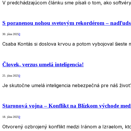
V predchádzajúcom článku sme písali o tom, ako softvéry 
S poranenou nohou svetovým rekordérom – nadľud
30. júna 2025
0
Csaba Kontás si doslova krvou a potom vybojoval šieste m
Človek, verzus umelá inteligencia!
25. júna 2025
0
Je skutočne umelá inteligencia nebezpečná pre náš živo
Staronová vojna – Konflikt na Blízkom východe med
18. júna 2025
0
Otvorený ozbrojený konflikt medzi Iránom a Izraelom, kto