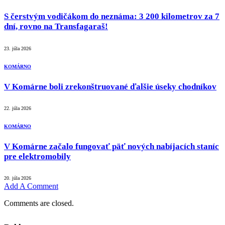
S čerstvým vodičákom do neznáma: 3 200 kilometrov za 7
dní, rovno na Transfagaraš!
23. júla 2026
KOMÁRNO
V Komárne boli zrekonštruované ďalšie úseky chodníkov
22. júla 2026
KOMÁRNO
V Komárne začalo fungovať päť nových nabíjacích staníc
pre elektromobily
20. júla 2026
Add A Comment
Comments are closed.