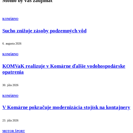
Mohlo by vás zaujimať
KOMÁRNO
Sucho znižuje zásoby podzemných vôd
6. augusta 2026
KOMÁRNO
KOMVaK realizuje v Komárne ďalšie vodohospodárske
opatrenia
30. júla 2026
KOMÁRNO
V Komárne pokračuje modernizácia stojísk na kontajnery
23. júla 2026
MOTOR ŠPORT