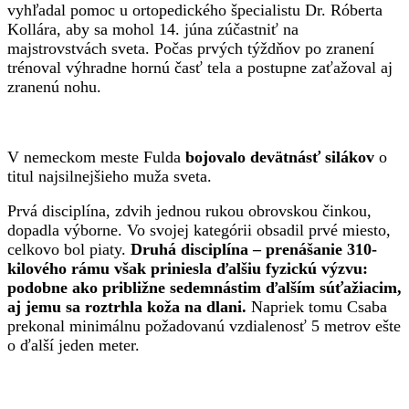
vyhľadal pomoc u ortopedického špecialistu Dr. Róberta
Kollára, aby sa mohol 14. júna zúčastniť na
majstrovstvách sveta. Počas prvých týždňov po zranení
trénoval výhradne hornú časť tela a postupne zaťažoval aj
zranenú nohu.
V nemeckom meste Fulda
bojovalo devätnásť silákov
o
titul najsilnejšieho muža sveta.
Prvá disciplína, zdvih jednou rukou obrovskou činkou,
dopadla výborne. Vo svojej kategórii obsadil prvé miesto,
celkovo bol piaty.
Druhá disciplína – prenášanie 310-
kilového rámu však priniesla ďalšiu fyzickú výzvu:
podobne ako približne sedemnástim ďalším súťažiacim,
aj jemu sa roztrhla koža na dlani.
Napriek tomu Csaba
prekonal minimálnu požadovanú vzdialenosť 5 metrov ešte
o ďalší jeden meter.