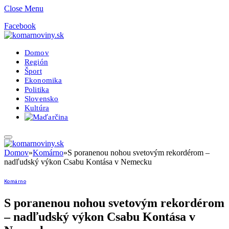
Close Menu
Facebook
Domov
Región
Šport
Ekonomika
Politika
Slovensko
Kultúra
Domov
»
Komárno
»
S poranenou nohou svetovým rekordérom –
nadľudský výkon Csabu Kontása v Nemecku
Komárno
S poranenou nohou svetovým rekordérom
– nadľudský výkon Csabu Kontása v