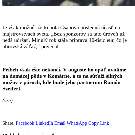
Je však možné, že to bola Csabova posledná účasť na
majstrovstvách sveta. „Bez sponzorov sa táto úroveň už
nedá udržať. Minulý rok stála príprava 10-tisíc eur, čo je
obrovská záťaž,“ povedal.
Príbeh však ešte nekončí. V auguste ho opäť uvidíme
na domácej pôde v Komárne, a to na súťaži silných
mužov v pároch, kde bude jeho partnerom Ramón
Szeifert.
(sze)
Share.
Facebook
LinkedIn
Email
WhatsApp
Copy Link