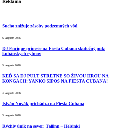
Reklama
Sucho znižuje zásoby podzemných vôd
6. augusta 2026
DJ Enrique prinesie na Fiesta Cubana skutočný pulz
kubánskych rytmov
5. augusta 2026
KEĎ SA DJ PULT STRETNE SO ŽIVOU HROU NA
KONGÁCH: YANKO SIPOS NA FIESTA CUBANA!
4. augusta 2026
István Novák prichádza na Fiesta Cubana
3. augusta 2026
Rýchly únik na sever: Tallinn – Helsinki