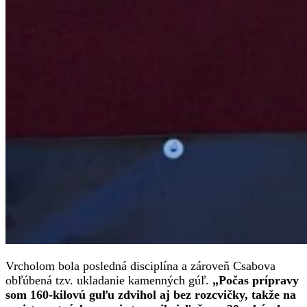
Vrcholom bola posledná disciplína a zároveň Csabova
obľúbená tzv. ukladanie kamenných gúľ.
„Počas prípravy
som 160-kilovú guľu zdvihol aj bez rozcvičky, takže na