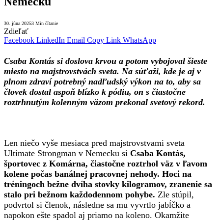
Nemecku
30. júna 2025
3 Min čítanie
Zdieľať
Facebook
LinkedIn
Email
Copy Link
WhatsApp
Csaba Kontás si doslova krvou a potom vybojoval šieste
miesto na majstrovstvách sveta. Na súťaži, kde je aj v
plnom zdraví potrebný nadľudský výkon na to, aby sa
človek dostal aspoň blízko k pódiu, on s čiastočne
roztrhnutým kolenným väzom prekonal svetový rekord.
Len niečo vyše mesiaca pred majstrovstvami sveta
Ultimate Strongman v Nemecku si
Csaba Kontás,
športovec z Komárna, čiastočne roztrhol väz v ľavom
kolene počas banálnej pracovnej nehody. Hoci na
tréningoch bežne dvíha stovky kilogramov, zranenie sa
stalo pri bežnom každodennom pohybe.
Zle stúpil,
podvrtol si členok, následne sa mu vyvrtlo jabĺčko a
napokon ešte spadol aj priamo na koleno. Okamžite