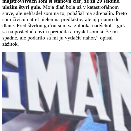
majstrovstvách som si stanovil cieľ, že za 20 sekúnd
uložím štyri gule.
Moja dlaň bola už v katastrofálnom
stave, ale nehľadel som na to, poháňal ma adrenalín. Preto
som živicu natrel nielen na predlaktie, ale aj priamo do
dlane. Pred štvrtou guľou som sa zhlboka nadýchol – guľa
sa na poslednú chvíľu pretočila a myslel som si, že mi
spadne, ale podarilo sa mi ju vytlačiť nahor,“ opísal
zážitok.