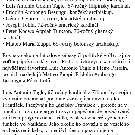
• Luis Antonio Gokim Tagle, 67-ročný filipínsky kardinál,
• Fridolin Ambongo Besungu, konžský arcibiskup,
• Gérald Cyprien Lacroix, kanadský arcibiskup,
• Joseph Tobin, 72-ročný americký kardinál,
• Peter Kodwo Appiah Turkson, 76-ročný ghanský
kardinál,
• Matteo Maria Zuppi, 69-ročný bolonský arcibiskup.
Rovnako ako na futbalové zápasy či politické voľby, aj na
voľbu pápeža sa dá staviť. Podľa stávkových kancelárií sú
najväčšími favoritmi Luis Antonio Tagle a Pietro Parolin,
po nich nasledujú Matteo Zuppi, Fridolin Ambongo
Besungu a Péter Erdő.
Luis Antonio Tagle, 67-ročný kardinál z Filipín, by svojím
zvolením znamenal podobne vzrušujúcu novinku ako
František. Prezývajú ho „ázijský František“, pretože sa v
mnohom inšpiruje argentínskym pápežom. Je považovaný
za člena progresívneho krídla, zastáva viaceré významné
funkcie vo Vatikáne. Jeho okolie ho považuje za veselého
a charizmatického, v médiách často upozorňuje na