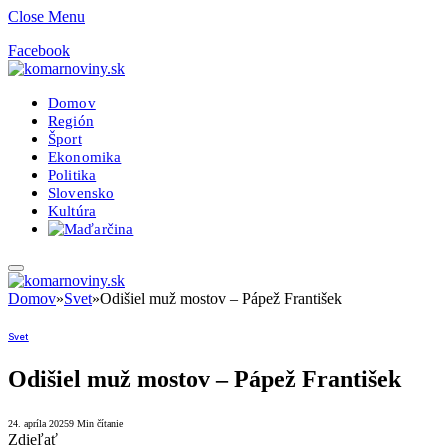
Close Menu
Facebook
Domov
Región
Šport
Ekonomika
Politika
Slovensko
Kultúra
Domov
»
Svet
»
Odišiel muž mostov – Pápež František
Svet
Odišiel muž mostov – Pápež František
24. apríla 2025
9 Min čítanie
Zdieľať