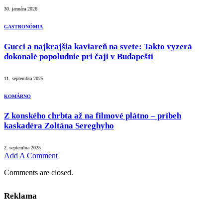
30. januára 2026
GASTRONÓMIA
Gucci a najkrajšia kaviareň na svete: Takto vyzerá
dokonalé popoludnie pri čaji v Budapešti
11. septembra 2025
KOMÁRNO
Z konského chrbta až na filmové plátno – príbeh
kaskadéra Zoltána Sereghyho
2. septembra 2025
Add A Comment
Comments are closed.
Reklama