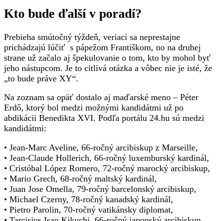
Kto bude ďalší v poradí?
Prebieha smútočný týždeň, veriaci sa neprestajne
prichádzajú lúčiť s pápežom Františkom, no na druhej
strane už začalo aj špekulovanie o tom, kto by mohol byť
jeho nástupcom. Je to citlivá otázka a vôbec nie je isté, že
„to bude práve XY“.
Na zoznam sa opäť dostalo aj maďarské meno – Péter
Erdő, ktorý bol medzi možnými kandidátmi už po
abdikácii Benedikta XVI. Podľa portálu 24.hu sú medzi
kandidátmi:
• Jean-Marc Aveline, 66-ročný arcibiskup z Marseille,
• Jean-Claude Hollerich, 66-ročný luxemburský kardinál,
• Cristóbal López Romero, 72-ročný marocký arcibiskup,
• Mario Grech, 68-ročný maltský kardinál,
• Juan Jose Omella, 79-ročný barcelonský arcibiskup,
• Michael Czerny, 78-ročný kanadský kardinál,
• Pietro Parolin, 70-ročný vatikánsky diplomat,
• Tarcisius Isao Kikuchi, 66-ročný japonský arcibiskup,