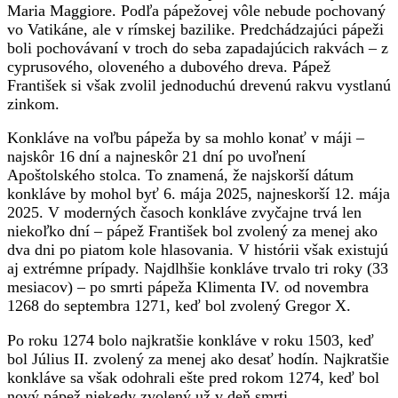
Maria Maggiore. Podľa pápežovej vôle nebude pochovaný
vo Vatikáne, ale v rímskej bazilike. Predchádzajúci pápeži
boli pochovávaní v troch do seba zapadajúcich rakvách – z
cyprusového, oloveného a dubového dreva. Pápež
František si však zvolil jednoduchú drevenú rakvu vystlanú
zinkom.
Konkláve na voľbu pápeža by sa mohlo konať v máji –
najskôr 16 dní a najneskôr 21 dní po uvoľnení
Apoštolského stolca. To znamená, že najskorší dátum
konkláve by mohol byť 6. mája 2025, najneskorší 12. mája
2025. V moderných časoch konkláve zvyčajne trvá len
niekoľko dní – pápež František bol zvolený za menej ako
dva dni po piatom kole hlasovania. V histórii však existujú
aj extrémne prípady. Najdlhšie konkláve trvalo tri roky (33
mesiacov) – po smrti pápeža Klimenta IV. od novembra
1268 do septembra 1271, keď bol zvolený Gregor X.
Po roku 1274 bolo najkratšie konkláve v roku 1503, keď
bol Július II. zvolený za menej ako desať hodín. Najkratšie
konkláve sa však odohrali ešte pred rokom 1274, keď bol
nový pápež niekedy zvolený už v deň smrti