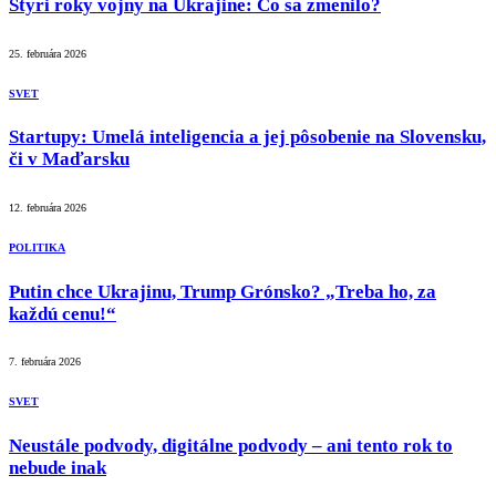
Štyri roky vojny na Ukrajine: Čo sa zmenilo?
25. februára 2026
SVET
Startupy: Umelá inteligencia a jej pôsobenie na Slovensku,
či v Maďarsku
12. februára 2026
POLITIKA
Putin chce Ukrajinu, Trump Grónsko? „Treba ho, za
každú cenu!“
7. februára 2026
SVET
Neustále podvody, digitálne podvody – ani tento rok to
nebude inak