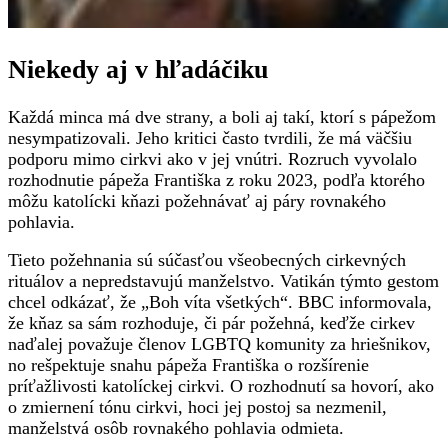
Niekedy aj v hľadáčiku
Každá minca má dve strany, a boli aj takí, ktorí s pápežom
nesympatizovali. Jeho kritici často tvrdili, že má väčšiu
podporu mimo cirkvi ako v jej vnútri. Rozruch vyvolalo
rozhodnutie pápeža Františka z roku 2023, podľa ktorého
môžu katolícki kňazi požehnávať aj páry rovnakého
pohlavia.
Tieto požehnania sú súčasťou všeobecných cirkevných
rituálov a nepredstavujú manželstvo. Vatikán týmto gestom
chcel odkázať, že „Boh víta všetkých“. BBC informovala,
že kňaz sa sám rozhoduje, či pár požehná, keďže cirkev
naďalej považuje členov LGBTQ komunity za hriešnikov,
no rešpektuje snahu pápeža Františka o rozšírenie
príťažlivosti katolíckej cirkvi. O rozhodnutí sa hovorí, ako
o zmiernení tónu cirkvi, hoci jej postoj sa nezmenil,
manželstvá osôb rovnakého pohlavia odmieta.