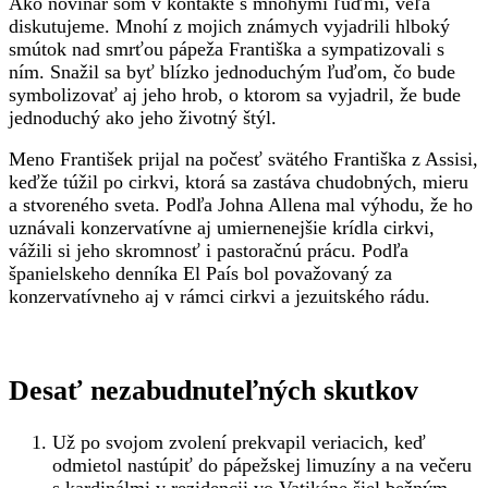
Ako novinár som v kontakte s mnohými ľuďmi, veľa
diskutujeme. Mnohí z mojich známych vyjadrili hlboký
smútok nad smrťou pápeža Františka a sympatizovali s
ním. Snažil sa byť blízko jednoduchým ľuďom, čo bude
symbolizovať aj jeho hrob, o ktorom sa vyjadril, že bude
jednoduchý ako jeho životný štýl.
Meno František prijal na počesť svätého Františka z Assisi,
keďže túžil po cirkvi, ktorá sa zastáva chudobných, mieru
a stvoreného sveta. Podľa Johna Allena mal výhodu, že ho
uznávali konzervatívne aj umiernenejšie krídla cirkvi,
vážili si jeho skromnosť i pastoračnú prácu. Podľa
španielskeho denníka El País bol považovaný za
konzervatívneho aj v rámci cirkvi a jezuitského rádu.
Desať nezabudnuteľných skutkov
Už po svojom zvolení prekvapil veriacich, keď
odmietol nastúpiť do pápežskej limuzíny a na večeru
s kardinálmi v rezidencii vo Vatikáne šiel bežným