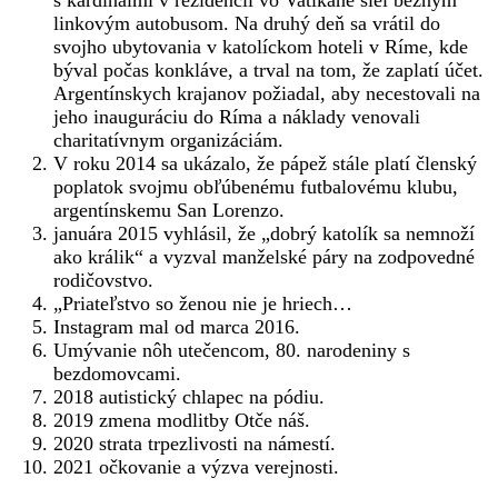
linkovým autobusom. Na druhý deň sa vrátil do
svojho ubytovania v katolíckom hoteli v Ríme, kde
býval počas konkláve, a trval na tom, že zaplatí účet.
Argentínskych krajanov požiadal, aby necestovali na
jeho inauguráciu do Ríma a náklady venovali
charitatívnym organizáciám.
V roku 2014 sa ukázalo, že pápež stále platí členský
poplatok svojmu obľúbenému futbalovému klubu,
argentínskemu San Lorenzo.
januára 2015 vyhlásil, že „dobrý katolík sa nemnoží
ako králik“ a vyzval manželské páry na zodpovedné
rodičovstvo.
„Priateľstvo so ženou nie je hriech…
Instagram mal od marca 2016.
Umývanie nôh utečencom, 80. narodeniny s
bezdomovcami.
2018 autistický chlapec na pódiu.
2019 zmena modlitby Otče náš.
2020 strata trpezlivosti na námestí.
2021 očkovanie a výzva verejnosti.