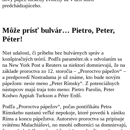
predchádzajúceho.
Môže prísť bulvár… Pietro, Peter,
Péter!
Niet udalosti, či príbehu bez bulvárnych správ a
konšpiračných teórií. Podľa paraméter.sk s odvolaním sa
na New York Post a Reuters sa niektorí domnievajú, že na
základe proroctva zo 12. storočia – „Proroctvo pápežov“ –
a predpovedí Nostradama je už známe, kto bude novým
pápežom: nesie meno „Peter Rímsky“. Z potenciálnych
nástupcov majú traja toto meno: Pietro Parolin, Peter
Kodwo Appiah Turkson a Péter Erdő.
Podľa „Proroctva pápežov“, počas pontifikátu Petra
Rímskeho nastanú veľké nepokoje, ktoré povedú k zániku
Ríma a koncu pápežstva. Autorstvo proroctva sa pripisuje
svätému Malachiášovi, no mnohí odborníci sa domnievajú,