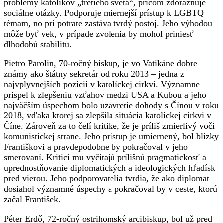
problémy katolíkov „tretieho sveta“, pričom zdôrazňuje
sociálne otázky. Podporuje miernejší prístup k LGBTQ
témam, no pri potrate zastáva tvrdý postoj. Jeho výhodou
môže byť vek, v prípade zvolenia by mohol priniesť
dlhodobú stabilitu.
Pietro Parolin, 70-ročný biskup, je vo Vatikáne dobre
známy ako štátny sekretár od roku 2013 – jedna z
najvplyvnejších pozícií v katolíckej cirkvi. Významne
prispel k zlepšeniu vzťahov medzi USA a Kubou a jeho
najväčším úspechom bolo uzavretie dohody s Čínou v roku
2018, vďaka ktorej sa zlepšila situácia katolíckej cirkvi v
Číne. Zároveň za to čelí kritike, že je príliš zmierlivý voči
komunistickej strane. Jeho prístup je umiernený, bol blízky
Františkovi a pravdepodobne by pokračoval v jeho
smerovaní. Kritici mu vyčítajú prílišnú pragmatickosť a
uprednostňovanie diplomatických a ideologických hľadísk
pred vierou. Jeho podporovatelia tvrdia, že ako diplomat
dosiahol významné úspechy a pokračoval by v ceste, ktorú
začal František.
Péter Erdő, 72-ročný ostrihomský arcibiskup, bol už pred