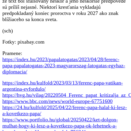
že text bol sfalšovaný neskôr a jeho neskoršie predpovede
sú príliš nejasné. Niektorí kresťania vykladajú
predpokladaný koniec proroctva v roku 2027 ako znak
blížiaceho sa konca sveta.
(sch)
Fotky: pixabay.com
Pramene:
https://index.hu/2023/papalatogatas/2023/04/28/ferenc-
papa-papalatogatas-2023-magyarorszag-latogatas-egyhaz-
diplomacia/
https://index.hu/kulfold/2023/03/13/ferenc-papa-vatikan-
argentina-evfordulo/
https://hvg.hu/vilag/20220504_Ferenc_papat_kritizalja_a
https://www.bbc.com/news/world-europe-67751600
https://24.hu/kulfold/2025/04/22/ferenc-papa-halal-ki-lesz-
a-kovetkezo-papa/
https://www.portfolio.hu/global/20250422/ket-dolgon-
mulhat-hogy-ki-lesz-a-kovetkezo-papa-ok-lehetnek-a-