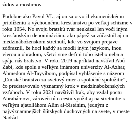
židov a moslimov.
Podobne ako Pavol VI., aj on sa otvoril ekumenickému
priblíženiu k východnému kresťanstvu po veľkej schizme v
roku 1054. No svoju bratskú tvár neukázal len voči iným
kresťanským denomináciám: ako pápež sa zúčastnil aj na
medzináboženskom stretnutí, kde vo svojom prejave
zdôraznil, že hoci každý sa modlí iným jazykom, inou
vierou a obradom, všetci sme deťmi toho istého neba a
spája nás bratstvo. V roku 2019 napríklad navštívil Abú
Zabí, kde spolu s veľkým imámom univerzity Al-Azhar,
Ahmedom Al-Tayyibom, podpísal vyhlásenie s názvom
„Ľudské bratstvo za svetový mier a spoločné spolužitie“,
čo predstavovalo významný krok v medzináboženských
vzťahoch. V roku 2021 navštívil Irak, aby vzdal poctu
Abrahámovi, zároveň túto cestu využil aj na stretnutie s
veľkým ajatolláhom Alím al-Sistáním, jedným z
najvýznamnejších šíitskych duchovných na svete, v meste
Nadžaf.