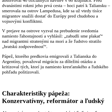
absolvoval 40 oficiálnych návštev v 60 krajinách. Pred
dvanástimi rokmi jeho prvá cesta – hoci patrí k Taliansku –
smerovala na ostrov Lampedusa, kde sa už vtedy tisíce
migrantov snažili dostať do Európy pred chudobou a
vojnovými konfliktmi.
V prejave na ostrove vyzval na prebudenie svedomia
namiesto ľahostajnosti a vyhlásil: „zabudli sme plakať“
nad migrantmi stratenými na mori a že ľudstvo stratilo
„bratskú zodpovednosť“.
Pápež, ktorého predkovia emigrovali z Talianska do
Argentíny, považoval migráciu za dôležitú otázku a
kritizoval tých, ktorí ju namiesto kresťanského a ľudského
pohľadu politizovali.
Charakteristiky pápeža:
Konzervatívny, reformátor a ľudský