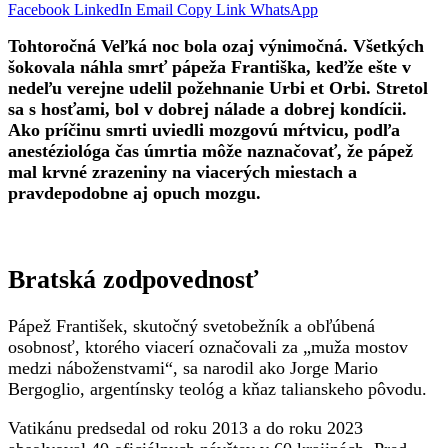
Facebook
LinkedIn
Email
Copy Link
WhatsApp
Tohtoročná Veľká noc bola ozaj výnimočná. Všetkých
šokovala náhla smrť pápeža Františka, keďže ešte v
nedeľu verejne udelil požehnanie Urbi et Orbi. Stretol
sa s hosťami, bol v dobrej nálade a dobrej kondícii.
Ako príčinu smrti uviedli mozgovú mŕtvicu, podľa
anestéziológa čas úmrtia môže naznačovať, že pápež
mal krvné zrazeniny na viacerých miestach a
pravdepodobne aj opuch mozgu.
Bratská zodpovednosť
Pápež František, skutočný svetobežník a obľúbená
osobnosť, ktorého viacerí označovali za „muža mostov
medzi náboženstvami“, sa narodil ako Jorge Mario
Bergoglio, argentínsky teológ a kňaz talianskeho pôvodu.
Vatikánu predsedal od roku 2013 a do roku 2023