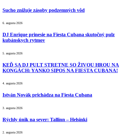
Sucho znižuje zásoby podzemných vôd
6. augusta 2026
DJ Enrique prinesie na Fiesta Cubana skutočný pulz
kubánskych rytmov
5. augusta 2026
KEĎ SA DJ PULT STRETNE SO ŽIVOU HROU NA
KONGÁCH: YANKO SIPOS NA FIESTA CUBANA!
4. augusta 2026
István Novák prichádza na Fiesta Cubana
3. augusta 2026
Rýchly únik na sever: Tallinn – Helsinki
2. augusta 2026