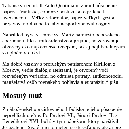
Taliansky denník Il Fatto Quotidiano zhrnul pôsobenie
pápeža Františka, čo môže poslúžiť ako príklad k
uvedenému. „Veľký reformátor, pápež veľkých gest a
prejavov, no dbá na to, aby nespochybňoval dogmy.
Napríklad býva v Dome sv. Marty namiesto pápežského
apartmánu, hlása milosrdenstvo a prijatie, no zároveň je
otvorený ako najkonzervatívnejším, tak aj najliberálnejším
skupinám v cirkvi.
Má dobré vzťahy s proruským patriarchom Kirillom z
Moskvy, vedie dialóg s ateistami, je otvorený voči
rozvedeným veriacim, no odmieta potraty, antikoncepciu,
manželstvá osôb rovnakého pohlavia a eutanáziu,“ píšu.
Mostný muž
Z náboženského a cirkevného hľadiska je jeho pôsobenie
neprehliadnuteľné. Po Pavlovi VI., Jánovi Pavlovi II. a
Benediktovi XVI. bol štvrtým pápežom, ktorý navštívil
Jeruzalem. Sväté miesto nielen pre kresťanov, ale aj pre