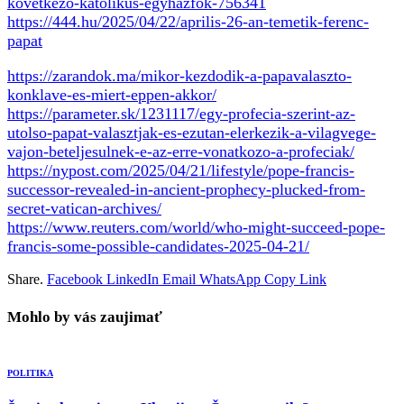
kovetkezo-katolikus-egyhazfok-756341
https://444.hu/2025/04/22/aprilis-26-an-temetik-ferenc-
papat
https://zarandok.ma/mikor-kezdodik-a-papavalaszto-
konklave-es-miert-eppen-akkor/
https://parameter.sk/1231117/egy-profecia-szerint-az-
utolso-papat-valasztjak-es-ezutan-elerkezik-a-vilagvege-
vajon-beteljesulnek-e-az-erre-vonatkozo-a-profeciak/
https://nypost.com/2025/04/21/lifestyle/pope-francis-
successor-revealed-in-ancient-prophecy-plucked-from-
secret-vatican-archives/
https://www.reuters.com/world/who-might-succeed-pope-
francis-some-possible-candidates-2025-04-21/
Share.
Facebook
LinkedIn
Email
WhatsApp
Copy Link
Mohlo by vás zaujimať
POLITIKA