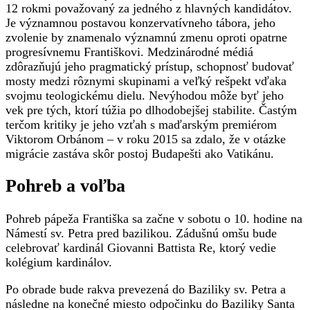
12 rokmi považovaný za jedného z hlavných kandidátov.
Je významnou postavou konzervatívneho tábora, jeho
zvolenie by znamenalo významnú zmenu oproti opatrne
progresívnemu Františkovi. Medzinárodné médiá
zdôrazňujú jeho pragmatický prístup, schopnosť budovať
mosty medzi rôznymi skupinami a veľký rešpekt vďaka
svojmu teologickému dielu. Nevýhodou môže byť jeho
vek pre tých, ktorí túžia po dlhodobejšej stabilite. Častým
terčom kritiky je jeho vzťah s maďarským premiérom
Viktorom Orbánom – v roku 2015 sa zdalo, že v otázke
migrácie zastáva skôr postoj Budapešti ako Vatikánu.
Pohreb a voľba
Pohreb pápeža Františka sa začne v sobotu o 10. hodine na
Námestí sv. Petra pred bazilikou. Zádušnú omšu bude
celebrovať kardinál Giovanni Battista Re, ktorý vedie
kolégium kardinálov.
Po obrade bude rakva prevezená do Baziliky sv. Petra a
následne na konečné miesto odpočinku do Baziliky Santa