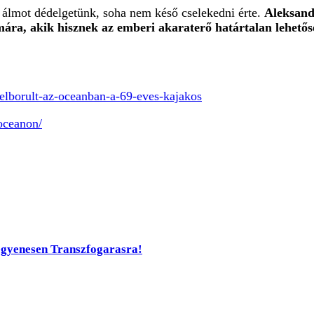
 álmot dédelgetünk, soha nem késő cselekedni érte.
Aleksand
ra, akik hisznek az emberi akaraterő határtalan lehetőség
felborult-az-oceanban-a-69-eves-kajakos
oceanon/
, egyenesen Transzfogarasra!