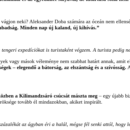
 vágjon neki? Aleksander Doba számára az óceán nem ellenség,
badság. Minden nap új kaland, új kihívás.”
engeri expedíciókat is turistaként végzem. A turista pedig n
mények vagy mások véleménye nem szabhat határt annak, amit 
gek – elegendő a bátorság, az elszántság és a szívósság.
A
közben a Kilimandzsáró csúcsát mászta meg
– egy újabb biz
öröksége tovább él mindazokban, akiket inspirált.
ázalékát az ágyban éri a halál, mégse fél senki attól, hogy 