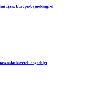
lmi Íjász Európa-bajnokságról
használatbavételi engedélyt