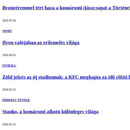
Bronzéremmel tért haza a komáromi íjászcsapat a Történe
2026.07.04.
SPORT
Ilyen valójában az erőemelés világa
2026.06.05.
FUTBALL
Zöld jelzés az új stadionnak: a KFC megkapta az idő előtti 
2026.05.25.
ÉRDEKES TÉNYEK
Stanko, a komáromi alkotó különleges világa
2026.04.22.