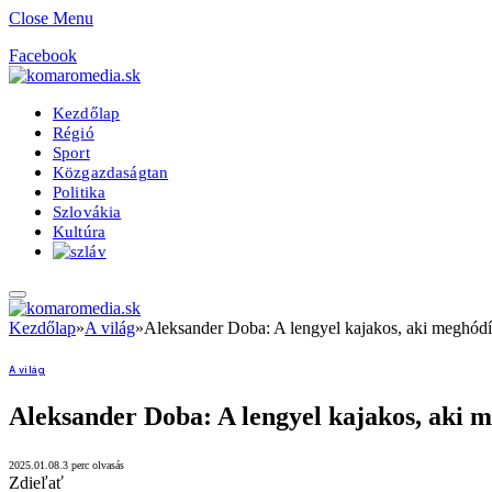
Close Menu
Facebook
Kezdőlap
Régió
Sport
Közgazdaságtan
Politika
Szlovákia
Kultúra
Kezdőlap
»
A világ
»
Aleksander Doba: A lengyel kajakos, aki meghódít
A világ
Aleksander Doba: A lengyel kajakos, aki m
2025.01.08.
3 perc olvasás
Zdieľať