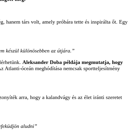
 hanem társ volt, amely próbára tette és inspirálta őt. Egy
em készül különösebben az útjára.”
elérhetünk.
Aleksander Doba példája megmutatja, hogy
z Atlanti-óceán meghódítása nemcsak sportteljesítmény
onyíték arra, hogy a kalandvágy és az élet iránti szeretet
lefeküdjön aludni”