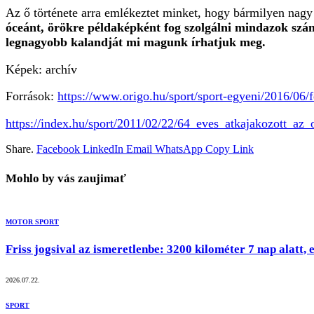
Az ő története arra emlékeztet minket, hogy bármilyen nagy
óceánt, örökre példaképként fog szolgálni mindazok számá
legnagyobb kalandját mi magunk írhatjuk meg.
Képek: archív
Források:
https://www.origo.hu/sport/sport-egyeni/2016/06/
https://index.hu/sport/2011/02/22/64_eves_atkajakozott_az_
Share.
Facebook
LinkedIn
Email
WhatsApp
Copy Link
Mohlo by vás zaujimať
MOTOR SPORT
Friss jogsival az ismeretlenbe: 3200 kilométer 7 nap alatt
2026.07.22.
SPORT