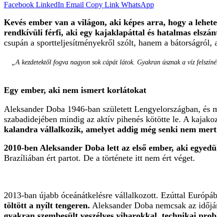
Facebook
LinkedIn
Email
Copy Link
WhatsApp
Kevés ember van a világon, aki képes arra, hogy a lehete
rendkívüli férfi, aki egy kajaklapáttal és hatalmas elszán
csupán a sportteljesítményekről szólt, hanem a bátorságról, 
„A kezdetektől fogva nagyon sok cápát látok. Gyakran úsznak a víz felszíné
Egy ember, aki nem ismert korlátokat
Aleksander Doba 1946-ban született Lengyelországban, és már
szabadidejében mindig az aktív pihenés kötötte le. A kajak
kalandra vállalkozik, amelyet addig még senki nem mert
2010-ben Aleksander Doba lett az első ember, aki egyedü
Brazíliában ért partot. De a története itt nem ért véget.
2013-ban újabb óceánátkelésre vállalkozott. Ezúttal Európából
töltött a nyílt tengeren.
Aleksander Doba nemcsak az időjárás
gyakran szembesült veszélyes viharokkal, technikai prob