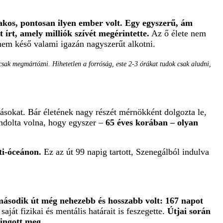
jakos, pontosan ilyen ember volt. Egy egyszerű, ám
 írt, amely milliók szívét megérintette.
Az ő élete nem
 nem késő valami igazán nagyszerűt alkotni.
csak megmártózni. Hihetetlen a forróság, este 2-3 órákat tudok csak aludni,
vásokat. Bár életének nagy részét mérnökként dolgozta le,
ondolta volna, hogy egyszer –
65 éves korában – olyan
ti-óceánon.
Ez az út 99 napig tartott, Szenegálból indulva
második út még nehezebb és hosszabb volt: 167 napot
át fizikai és mentális határait is feszegette.
Útjai során
 ingott meg.