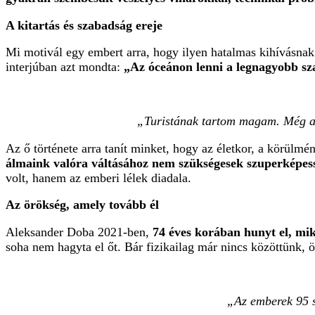
A kitartás és szabadság ereje
Mi motivál egy embert arra, hogy ilyen hatalmas kihívásnak
interjúban azt mondta:
„Az óceánon lenni a legnagyobb sza
„Turistának tartom magam. Még a t
Az ő története arra tanít minket, hogy az életkor, a körül
álmaink valóra váltásához nem szükségesek szuperképessé
volt, hanem az emberi lélek diadala.
Az örökség, amely tovább él
Aleksander Doba 2021-ben,
74 éves korában hunyt el, mi
soha nem hagyta el őt. Bár fizikailag már nincs közöttünk, 
„Az emberek 95 sz