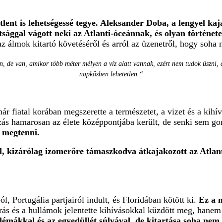
tlent is lehetségessé tegye. Aleksander Doba, a lengyel ka
tsággal vágott neki az Atlanti-óceánnak, és olyan történetet
az álmok kitartó követéséről és arról az üzenetről, hogy soha
n, de van, amikor több méter mélyen a víz alatt vannak, ezért nem tudok úszni, 
napközben lehetetlen.“
 fiatal korában megszerette a természetet, a vizet és a kihí
ozás hamarosan az élete középpontjába került, de senki sem g
 megtenni.
l, kizárólag izomerőre támaszkodva átkajakozott az Atlan
, Portugália partjairól indult, és Floridában kötött ki.
Ez a 
 és a hullámok jelentette kihívásokkal küzdött meg, hanem saj
lémákkal és az egyedüllét súlyával, de kitartása soha nem