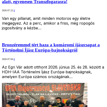
alatt, egyenesen Transzfogarasra!
2026.07.22.
0
Van egy pillanat, amit minden motoros egy életre
megjegyez. Az a perc, amikor a friss, még ropogós
jogosítvány a kézbe…
Bronzéremmel tért haza a komáromi íjászcsapat a
Történelmi Íjász Európa-bajnokságról
2026.07.04.
0
Az Egri Vár adott otthont 2026. június 25. és 28. között a
HDH-IAA Történelmi Íjász Európa-bajnokságnak,
amelyen Európa számos országának…