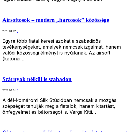
Airsoftosok – modern „harcosok” közössége
2026.04.02.
0
Egyre több fiatal keresi azokat a szabadidős
tevékenységeket, amelyek nemcsak izgalmat, hanem
valódi közösségi élményt is nyújtanak. Az airsoft
(katonai…
Szárnyak nélkül is szabadon
2026.03.31.
0
A dél-komáromi Silk Stúdióban nemcsak a mozgás
szépségét tanulják meg a fiatalok, hanem kitartást,
önfegyelmet és bátorságot is. Varga Kitti…