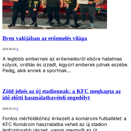
Ilyen valójában az erőemelés világa
2026.06.05.
0
A legtöbb embernek az erőemelésről elsőre hatalmas
súlyok, ordítás és izzadt, kigyúrt emberek jutnak eszébe.
Pedig, akik ennek a sportnak…
Zöld jelzés az új stadionnak: a KFC megkapta az
idő előtti használatbavételi engedélyt
2026.05.25.
0
Fontos mérföldkőhöz érkezett a komáromi futballélet: a
KFC Komárom használatba veheti az új stadion
legfontosabb részeit, vagyis megnyílt az út…