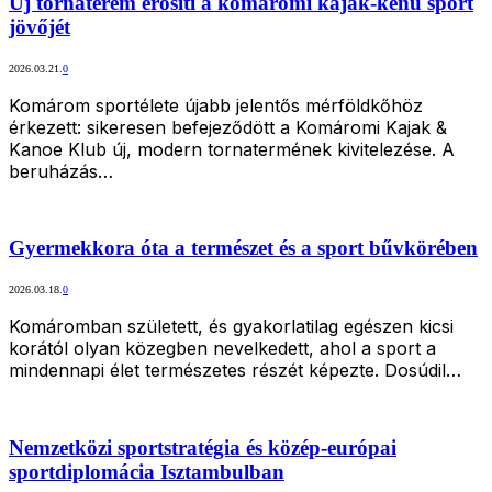
Új tornaterem erősíti a komáromi kajak-kenu sport
jövőjét
2026.03.21.
0
Komárom sportélete újabb jelentős mérföldkőhöz
érkezett: sikeresen befejeződött a Komáromi Kajak &
Kanoe Klub új, modern tornatermének kivitelezése. A
beruházás…
Gyermekkora óta a természet és a sport bűvkörében
2026.03.18.
0
Komáromban született, és gyakorlatilag egészen kicsi
korától olyan közegben nevelkedett, ahol a sport a
mindennapi élet természetes részét képezte. Dosúdil…
Nemzetközi sportstratégia és közép-európai
sportdiplomácia Isztambulban