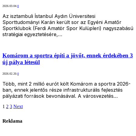
2026.03.04.
0
Az isztambuli İstanbul Aydın Üniversitesi
Sporttudományi Karán került sor az Egyéni Amatőr
Sportklubok (Ferdi Amatör Spor Kulüpleri) nagyszabású
stratégiai egyeztetésére,…
Komárom a sportra építi a jövőt, ennek érdekében 3
új pálya létesül
2026.02.20.
0
Több, mint 2 millió eurót költ Komárom a sportra 2026-
ban, ennek jelentős része infrastrukturális fejlesztés
pályázati források bevonásával. A városvezetés…
1
2
3
Next
Reklama