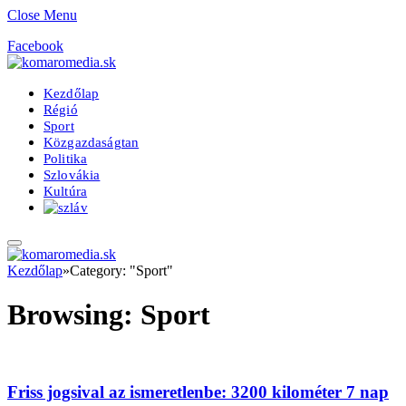
Close Menu
Facebook
Kezdőlap
Régió
Sport
Közgazdaságtan
Politika
Szlovákia
Kultúra
Kezdőlap
»
Category: "Sport"
Browsing:
Sport
Friss jogsival az ismeretlenbe: 3200 kilométer 7 nap