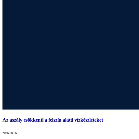
Az aszály csökkenti a felszín alatti vízkészleteket
2026.08.06.