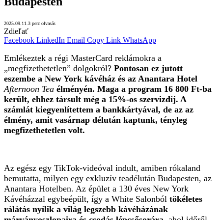
Budapesten
2025.09.11.
3 perc olvasás
Zdieľať
Facebook
LinkedIn
Email
Copy Link
WhatsApp
Emlékeztek a régi MasterCard reklámokra a
„megfizethetetlen” dolgokról?
Pontosan ez jutott
eszembe a New York kávéház és az Anantara Hotel
Afternoon Tea
élményén. Maga a program 16 800 Ft-ba
került, ehhez társult még a 15%-os szervizdíj. A
számlát kiegyenlítettem a bankkártyával, de az az
élmény, amit vasárnap délután kaptunk, tényleg
megfizethetetlen volt.
Az egész egy TikTok-videóval indult, amiben rókaland
bemutatta, milyen egy exkluzív teadélután Budapesten, az
Anantara Hotelben. Az épület a 130 éves New York
Kávéházzal egybeépült, így a White Salonból
tökéletes
rálátás nyílik a világ legszebb kávéházának
márványoszlopaira és csodás lépcsősorára
, ahol időről