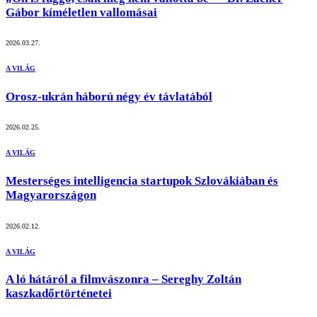
Gábor kíméletlen vallomásai
2026.03.27.
A VILÁG
Orosz-ukrán háború négy év távlatából
2026.02.25.
A VILÁG
Mesterséges intelligencia startupok Szlovákiában és
Magyarországon
2026.02.12.
A VILÁG
A ló hátáról a filmvászonra – Sereghy Zoltán
kaszkadőrtörténetei