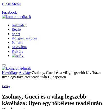
Close Menu
Facebook
Kezdőlap
Régió
Sport
Közgazdaságtan
Politika
Szlovákia
Kultúra
Kezdőlap
»
A világ
»
Zsolnay, Gucci és a világ legszebb kávéháza:
ilyen egy tökéletes teadélután Budapesten
A világ
Zsolnay, Gucci és a világ legszebb
kávéháza: ilyen egy tökéletes teadélután