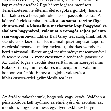
kapsz ezért cserébe? Egy háromfogásos menüsort.
Természetesen ne éttermi ételadagokra gondolj, hanem
falatkákra és a hozzájuk tökéletesen passzoló teákra. A
könnyű ételek sorába tartozik a
kacsamáj terrine füge
chutney-val, a klasszikus marhatatár kapribogyóval és
shalotta hagymával, valamint a ropogós sajtos polenta
szarvasgombával
. Ehhez Earl Grey teát szolgálnak fel. A
szendvicsek között találsz marinált pisztrángosat kaporral
és édesköménnyel, meleg raclette-t, uborkás szendvicset
kerti zsázsával, illetve angol teasüteményt mascarponéval
és lekvárokkal. A szendvicsekhez a fehér teát javasolják.
Az utolsó fogás a csodás desszerttál, amin szerepel mini
Rákóczi-túrós, mini csoki- és maracujatorta, valamint
bonbon variációk. Ehhez a legjobb választás a
hibiszkuszos-erdei gyümölcsös tea lesz.
Az árról vitatkozhatunk, hogy sok vagy kevés. Valóban a
pénztárcádba kell nyúlnod az élményért, én azonban azt
mondom, hogy nem mész egy ilyen exkluzív helyre