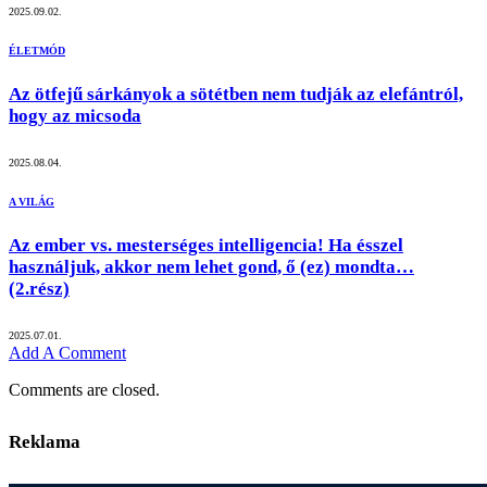
2025.09.02.
ÉLETMÓD
Az ötfejű sárkányok a sötétben nem tudják az elefántról,
hogy az micsoda
2025.08.04.
A VILÁG
Az ember vs. mesterséges intelligencia! Ha ésszel
használjuk, akkor nem lehet gond, ő (ez) mondta…
(2.rész)
2025.07.01.
Add A Comment
Comments are closed.
Reklama