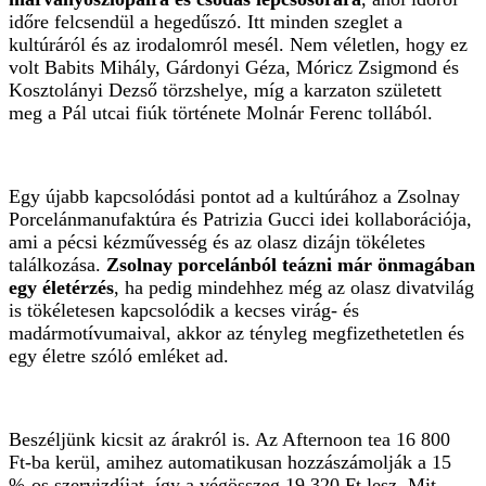
időre felcsendül a hegedűszó. Itt minden szeglet a
kultúráról és az irodalomról mesél. Nem véletlen, hogy ez
volt Babits Mihály, Gárdonyi Géza, Móricz Zsigmond és
Kosztolányi Dezső törzshelye, míg a karzaton született
meg a Pál utcai fiúk története Molnár Ferenc tollából.
Egy újabb kapcsolódási pontot ad a kultúrához a Zsolnay
Porcelánmanufaktúra és Patrizia Gucci idei kollaborációja,
ami a pécsi kézművesség és az olasz dizájn tökéletes
találkozása.
Zsolnay porcelánból teázni már önmagában
egy életérzés
, ha pedig mindehhez még az olasz divatvilág
is tökéletesen kapcsolódik a kecses virág- és
madármotívumaival, akkor az tényleg megfizethetetlen és
egy életre szóló emléket ad.
Beszéljünk kicsit az árakról is. Az Afternoon tea 16 800
Ft-ba kerül, amihez automatikusan hozzászámolják a 15
%-os szervizdíjat, így a végösszeg 19 320 Ft lesz. Mit