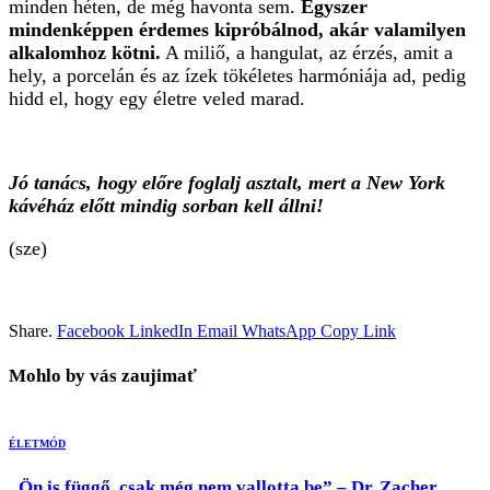
minden héten, de még havonta sem.
Egyszer
mindenképpen érdemes kipróbálnod, akár valamilyen
alkalomhoz kötni.
A miliő, a hangulat, az érzés, amit a
hely, a porcelán és az ízek tökéletes harmóniája ad, pedig
hidd el, hogy egy életre veled marad.
Jó tanács, hogy előre foglalj asztalt, mert a New York
kávéház előtt mindig sorban kell állni!
(sze)
Share.
Facebook
LinkedIn
Email
WhatsApp
Copy Link
Mohlo by vás zaujimať
ÉLETMÓD
„Ön is függő, csak még nem vallotta be” – Dr. Zacher