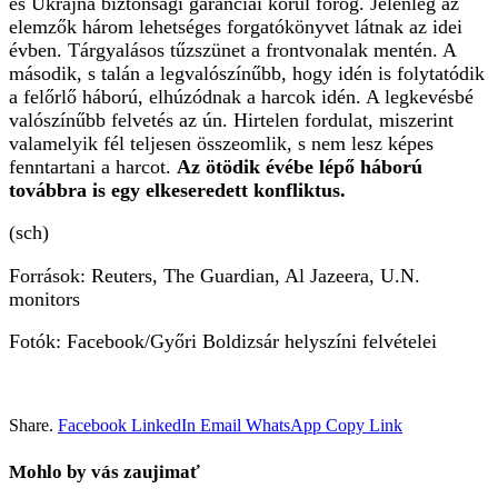
és Ukrajna biztonsági garanciái körül forog. Jelenleg az
elemzők három lehetséges forgatókönyvet látnak az idei
évben. Tárgyalásos tűzszünet a frontvonalak mentén. A
második, s talán a legvalószínűbb, hogy idén is folytatódik
a felőrlő háború, elhúzódnak a harcok idén. A legkevésbé
valószínűbb felvetés az ún. Hirtelen fordulat, miszerint
valamelyik fél teljesen összeomlik, s nem lesz képes
fenntartani a harcot.
Az ötödik évébe lépő háború
továbbra is egy elkeseredett konfliktus.
(sch)
Források: Reuters, The Guardian, Al Jazeera, U.N.
monitors
Fotók: Facebook/Győri Boldizsár helyszíni felvételei
Share.
Facebook
LinkedIn
Email
WhatsApp
Copy Link
Mohlo by vás zaujimať