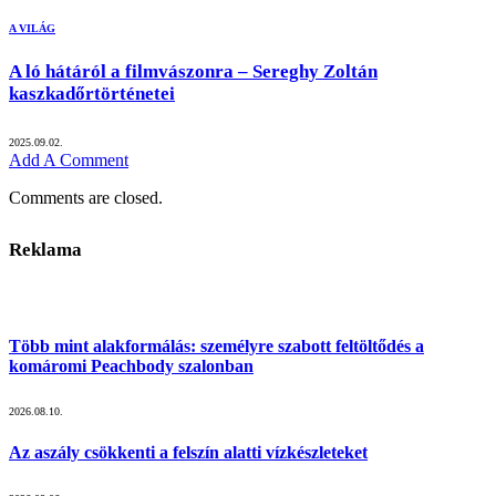
A VILÁG
A ló hátáról a filmvászonra – Sereghy Zoltán
kaszkadőrtörténetei
2025.09.02.
Add A Comment
Comments are closed.
Reklama
Több mint alakformálás: személyre szabott feltöltődés a
komáromi Peachbody szalonban
2026.08.10.
Az aszály csökkenti a felszín alatti vízkészleteket