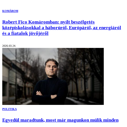
KOMÁROM
Robert Fico Komáromban: nyílt beszélgetés
középiskolásokkal a háborúról, Európáról, az energiáról
és a fiatalok jövőjéről
2026.03.24.
POLITIKA
Egyedül maradtunk, most már magunkon múlik minden