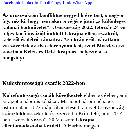
Facebook
LinkedIn
Email
Copy Link
WhatsApp
Az orosz–ukrán konfliktus negyedik éve tart, s nagyon
úgy néz ki, hogy nem akar a végére jutni „a különleges
katonai hadművelet”. Oroszország 2022. február 24-én
teljes körű inváziót indított Ukrajna ellen, északról,
keletről és délről támadva. Az ukrán erők váratlanul
visszaverték az első előrenyomulást, ezért Moszkva ezt
követően Kelet- és Dél-Ukrajnára helyezte át a
hangsúlyt.
Kulcsfontosságú csaták 2022-ben
Kulcsfontosságú csaták következtek
ebben az évben, ami
kirajzolta háborús zónákat. Mariupol három hónapos
ostrom után, 2022 májusában elesett, amivel Oroszország
szárazföldi összeköttetést szerzett a Krím felé, amit 2014-
ben „szerzett vissza”. 2022 őszére
Ukrajna
ellentámadásokba kezdett
. A Harkiv megyei