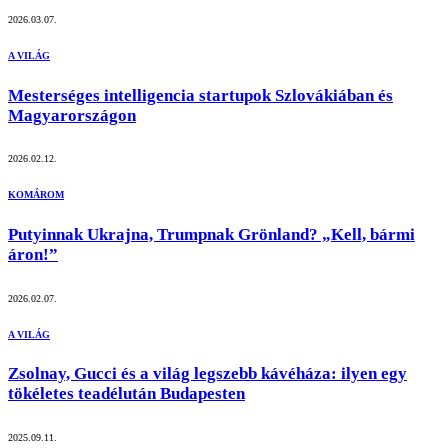
2026.03.07.
A VILÁG
Mesterséges intelligencia startupok Szlovákiában és
Magyarországon
2026.02.12.
KOMÁROM
Putyinnak Ukrajna, Trumpnak Grönland? „Kell, bármi
áron!”
2026.02.07.
A VILÁG
Zsolnay, Gucci és a világ legszebb kávéháza: ilyen egy
tökéletes teadélután Budapesten
2025.09.11.