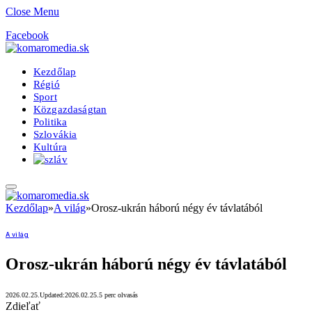
Close Menu
Facebook
Kezdőlap
Régió
Sport
Közgazdaságtan
Politika
Szlovákia
Kultúra
Kezdőlap
»
A világ
»
Orosz-ukrán háború négy év távlatából
A világ
Orosz-ukrán háború négy év távlatából
2026.02.25.
Updated:
2026.02.25.
5 perc olvasás
Zdieľať