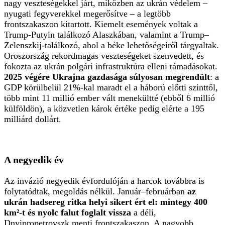
nagy veszteségekkel járt, miközben az ukrán védelem –
nyugati fegyverekkel megerősítve – a legtöbb
frontszakaszon kitartott. Kiemelt események voltak a
Trump-Putyin találkozó Alaszkában, valamint a Trump–
Zelenszkij-találkozó, ahol a béke lehetőségeiről tárgyaltak.
Oroszország rekordmagas veszteségeket szenvedett, és
fokozta az ukrán polgári infrastruktúra elleni támadásokat.
2025 végére Ukrajna gazdasága súlyosan megrendült
: a
GDP körülbelül 21%-kal maradt el a háború előtti szinttől,
több mint 11 millió ember vált menekültté (ebből 6 millió
külföldön), a közvetlen károk értéke pedig elérte a 195
milliárd dollárt.
A negyedik év
Az invázió negyedik évfordulóján a harcok továbbra is
folytatódtak, megoldás nélkül. Január–februárban
az
ukrán hadsereg ritka helyi sikert ért el: mintegy 400
km²-t és nyolc falut foglalt vissza
a déli,
Dnyipropetrovszk menti frontszakaszon. A nagyobb