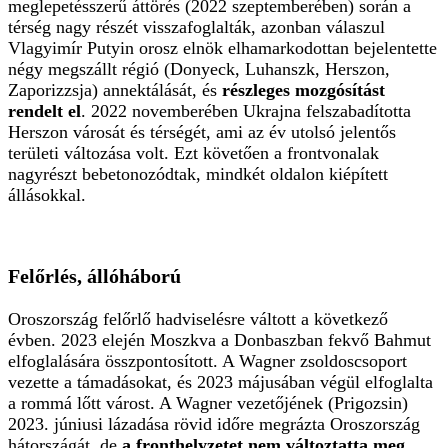
meglepetésszerű áttörés (2022 szeptemberében) során a
térség nagy részét visszafoglalták, azonban válaszul
Vlagyimír Putyin orosz elnök elhamarkodottan bejelentette
négy megszállt régió (Donyeck, Luhanszk, Herszon,
Zaporizzsja) annektálását, és
részleges mozgósítást
rendelt el
. 2022 novemberében Ukrajna felszabadította
Herszon városát és térségét, ami az év utolsó jelentős
területi változása volt. Ezt követően a frontvonalak
nagyrészt bebetonozódtak, mindkét oldalon kiépített
állásokkal.
Felőrlés, állóháború
Oroszország felőrlő hadviselésre váltott a következő
évben. 2023 elején Moszkva a Donbaszban fekvő Bahmut
elfoglalására összpontosított. A Wagner zsoldoscsoport
vezette a támadásokat, és 2023 májusában végül elfoglalta
a rommá lőtt várost. A Wagner vezetőjének (Prigozsin)
2023. júniusi lázadása rövid időre megrázta Oroszország
hátországát, de
a fronthelyzetet nem változtatta meg
.