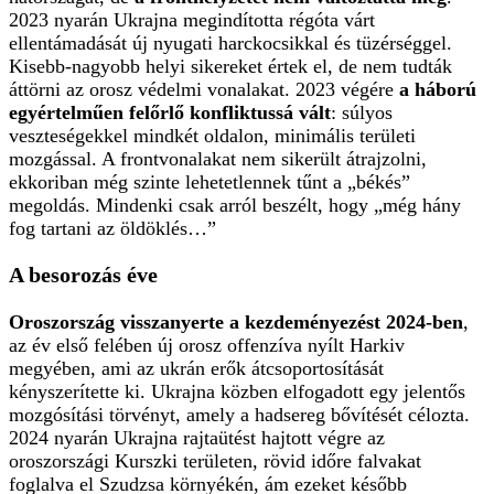
2023 nyarán Ukrajna megindította régóta várt
ellentámadását új nyugati harckocsikkal és tüzérséggel.
Kisebb-nagyobb helyi sikereket értek el, de nem tudták
áttörni az orosz védelmi vonalakat. 2023 végére
a háború
egyértelműen felőrlő konfliktussá vált
: súlyos
veszteségekkel mindkét oldalon, minimális területi
mozgással. A frontvonalakat nem sikerült átrajzolni,
ekkoriban még szinte lehetetlennek tűnt a „békés”
megoldás. Mindenki csak arról beszélt, hogy „még hány
fog tartani az öldöklés…”
A besorozás éve
Oroszország visszanyerte a kezdeményezést 2024-ben
,
az év első felében új orosz offenzíva nyílt Harkiv
megyében, ami az ukrán erők átcsoportosítását
kényszerítette ki. Ukrajna közben elfogadott egy jelentős
mozgósítási törvényt, amely a hadsereg bővítését célozta.
2024 nyarán Ukrajna rajtaütést hajtott végre az
oroszországi Kurszki területen, rövid időre falvakat
foglalva el Szudzsa környékén, ám ezeket később