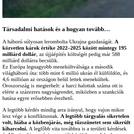
Társadalmi hatások és a hogyan tovább…
A háború súlyosan lerombolta Ukrajna gazdaságát.
A
közvetlen károk értéke 2022–2025 között mintegy 195
milliárd dollár
, az újjáépítés költségét pedig már 588
milliárd dollárra becsülik.
Ez Európa legnagyobb menekültválsága a második
világháború óta: több mint 6 millió ukrán él külföldön, és
4,6 millióan az országon belül lettek menekültek.
Oroszország is megterhelt: a harci halottak száma ott is
elérte a százezres nagyságrendet, miközben a szankciók
hatása egyre erősebben érezhető.
A legtöbb kérdés mindig arra irányul, hogy vajon mikor
lesz vége a konfliktusnak.
A legtöbb tárgyalás sikertelen
volt, hiába a közbenjárás, még tűzszünetet sem sikerült
kiharcolni.
A legfőbb vita továbbra is a területi kérdések