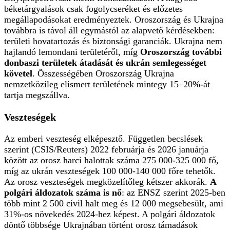
béketárgyalások csak fogolycseréket és előzetes
megállapodásokat eredményeztek. Oroszország és Ukrajna
továbbra is távol áll egymástól az alapvető kérdésekben:
területi hovatartozás és biztonsági garanciák. Ukrajna nem
hajlandó lemondani területéről, míg
Oroszország további
donbaszi területek átadását és ukrán semlegességet
követel
. Összességében Oroszország Ukrajna
nemzetközileg elismert területének mintegy 15–20%-át
tartja megszállva.
Veszteségek
Az emberi veszteség elképesztő. Független becslések
szerint (CSIS/Reuters) 2022 februárja és 2026 januárja
között az orosz harci halottak száma 275 000-325 000 fő,
míg az ukrán veszteségek 100 000-140 000 főre tehetők.
Az orosz veszteségek megközelítőleg kétszer akkorák.
A
polgári áldozatok száma is nő
: az ENSZ szerint 2025-ben
több mint 2 500 civil halt meg és 12 000 megsebesült, ami
31%-os növekedés 2024-hez képest. A polgári áldozatok
döntő többsége Ukrajnában történt orosz támadások