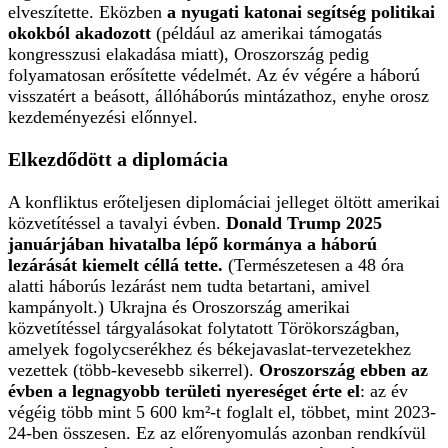
elveszítette. Eközben
a nyugati katonai segítség politikai
okokból akadozott
(például az amerikai támogatás
kongresszusi elakadása miatt), Oroszország pedig
folyamatosan erősítette védelmét. Az év végére a háború
visszatért a beásott, állóháborús mintázathoz, enyhe orosz
kezdeményezési előnnyel.
Elkezdődött a diplomácia
A konfliktus erőteljesen diplomáciai jelleget öltött amerikai
közvetítéssel a tavalyi évben.
Donald Trump 2025
januárjában hivatalba lépő kormánya a háború
lezárását kiemelt céllá tette.
(Természetesen a 48 óra
alatti háborús lezárást nem tudta betartani, amivel
kampányolt.) Ukrajna és Oroszország amerikai
közvetítéssel tárgyalásokat folytatott Törökországban,
amelyek fogolycserékhez és békejavaslat-tervezetekhez
vezettek (több-kevesebb sikerrel).
Oroszország ebben az
évben a legnagyobb területi nyereséget érte el
: az év
végéig több mint 5 600 km²-t foglalt el, többet, mint 2023-
24-ben összesen. Ez az előrenyomulás azonban rendkívül