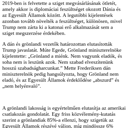
2019-ben is felvetette a sziget megvásárlásának ötletét,
amely akkor is diplomáciai feszültséget okozott Dánia és
az Egyesült Államok között. A legutóbbi kijelentések
azonban tovább növelték a feszültséget, különösen, mivel
Trump nem zárta ki a katonai erő alkalmazását sem a
sziget megszerzése érdekében.
A dán és grönlandi vezetők határozottan elutasították
Trump javaslatát. Múte Egede, Grönland miniszterelnöke
kijelentette: „Grönland a miénk. Nem vagyunk eladók, és
soha nem is leszünk azok. Nem szabad elveszítenünk
hosszú szabadságharcunkat.” Mette Frederiksen dán
miniszterelnök pedig hangsúlyozta, hogy Grönland nem
eladó, és az Egyesült Államok érdeklődése „abszurd” és
„nem helyénvaló”.
A grönlandi lakosság is egyértelműen elutasítja az amerikai
csatlakozás gondolatát. Egy friss közvélemény-kutatás
szerint a grönlandiak 85%-a ellenzi, hogy szigetük az
Egyesült Államok részévé váljon, míg mindössze 6%