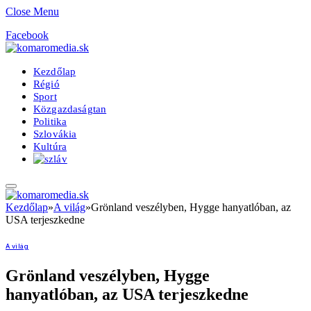
Close Menu
Facebook
Kezdőlap
Régió
Sport
Közgazdaságtan
Politika
Szlovákia
Kultúra
Kezdőlap
»
A világ
»
Grönland veszélyben, Hygge hanyatlóban, az
USA terjeszkedne
A világ
Grönland veszélyben, Hygge
hanyatlóban, az USA terjeszkedne