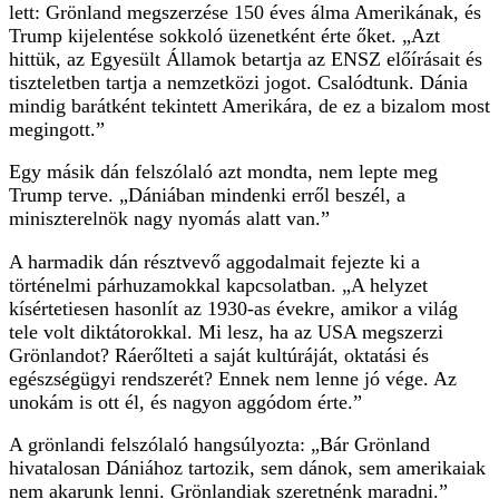
lett: Grönland megszerzése 150 éves álma Amerikának, és
Trump kijelentése sokkoló üzenetként érte őket. „Azt
hittük, az Egyesült Államok betartja az ENSZ előírásait és
tiszteletben tartja a nemzetközi jogot. Csalódtunk. Dánia
mindig barátként tekintett Amerikára, de ez a bizalom most
megingott.”
Egy másik dán felszólaló azt mondta, nem lepte meg
Trump terve. „Dániában mindenki erről beszél, a
miniszterelnök nagy nyomás alatt van.”
A harmadik dán résztvevő aggodalmait fejezte ki a
történelmi párhuzamokkal kapcsolatban. „A helyzet
kísértetiesen hasonlít az 1930-as évekre, amikor a világ
tele volt diktátorokkal. Mi lesz, ha az USA megszerzi
Grönlandot? Ráerőlteti a saját kultúráját, oktatási és
egészségügyi rendszerét? Ennek nem lenne jó vége. Az
unokám is ott él, és nagyon aggódom érte.”
A grönlandi felszólaló hangsúlyozta: „Bár Grönland
hivatalosan Dániához tartozik, sem dánok, sem amerikaiak
nem akarunk lenni. Grönlandiak szeretnénk maradni.”