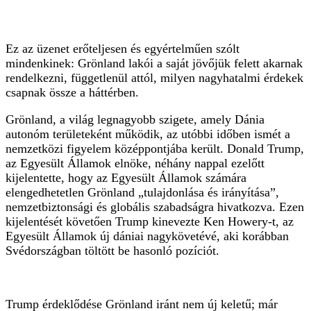
Ez az üzenet erőteljesen és egyértelműen szólt
mindenkinek: Grönland lakói a saját jövőjük felett akarnak
rendelkezni, függetlenül attól, milyen nagyhatalmi érdekek
csapnak össze a háttérben.
Grönland, a világ legnagyobb szigete, amely Dánia
autonóm területeként működik, az utóbbi időben ismét a
nemzetközi figyelem középpontjába került. Donald Trump,
az Egyesült Államok elnöke, néhány nappal ezelőtt
kijelentette, hogy az Egyesült Államok számára
elengedhetetlen Grönland „tulajdonlása és irányítása”,
nemzetbiztonsági és globális szabadságra hivatkozva. Ezen
kijelentését követően Trump kinevezte Ken Howery-t, az
Egyesült Államok új dániai nagykövetévé, aki korábban
Svédországban töltött be hasonló pozíciót.
Trump érdeklődése Grönland iránt nem új keletű; már