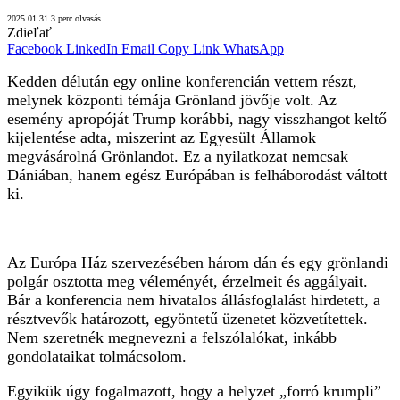
2025.01.31.
3 perc olvasás
Zdieľať
Facebook
LinkedIn
Email
Copy Link
WhatsApp
Kedden délután egy online konferencián vettem részt,
melynek központi témája Grönland jövője volt. Az
esemény apropóját Trump korábbi, nagy visszhangot keltő
kijelentése adta, miszerint az Egyesült Államok
megvásárolná Grönlandot. Ez a nyilatkozat nemcsak
Dániában, hanem egész Európában is felháborodást váltott
ki.
Az Európa Ház szervezésében három dán és egy grönlandi
polgár osztotta meg véleményét, érzelmeit és aggályait.
Bár a konferencia nem hivatalos állásfoglalást hirdetett, a
résztvevők határozott, egyöntetű üzenetet közvetítettek.
Nem szeretnék megnevezni a felszólalókat, inkább
gondolataikat tolmácsolom.
Egyikük úgy fogalmazott, hogy a helyzet „forró krumpli”