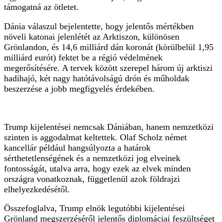
támogatná az ötletet.
Dánia válaszul bejelentette, hogy jelentős mértékben
növeli katonai jelenlétét az Arktiszon, különösen
Grönlandon, és 14,6 milliárd dán koronát (körülbelül 1,95
milliárd eurót) fektet be a régió védelmének
megerősítésére. A tervek között szerepel három új arktiszi
hadihajó, két nagy hatótávolságú drón és műholdak
beszerzése a jobb megfigyelés érdekében.
Trump kijelentései nemcsak Dániában, hanem nemzetközi
szinten is aggodalmat keltettek. Olaf Scholz német
kancellár például hangsúlyozta a határok
sérthetetlenségének és a nemzetközi jog elveinek
fontosságát, utalva arra, hogy ezek az elvek minden
országra vonatkoznak, függetlenül azok földrajzi
elhelyezkedésétől.
Összefoglalva, Trump elnök legutóbbi kijelentései
Grönland megszerzéséről jelentős diplomáciai feszültséget