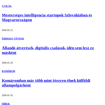
A VILÁG
Mesterséges intelligencia startupok Szlovákiában és
Magyarországon
2026.02.12.
ÉRDEKES TÉNYEK
Állandó átverések, digitális csalások, idén sem lesz ez
másként
2026.01.29.
KOMÁROM
Komáromban már több mint ötezren élnek külföldi
állampolgárként
2026.01.16.
HÍREK