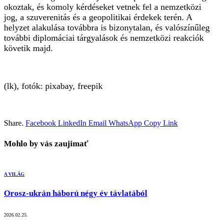
okoztak, és komoly kérdéseket vetnek fel a nemzetközi
jog, a szuverenitás és a geopolitikai érdekek terén. A
helyzet alakulása továbbra is bizonytalan, és valószínűleg
további diplomáciai tárgyalások és nemzetközi reakciók
követik majd.
(lk), fotók: pixabay, freepik
Share.
Facebook
LinkedIn
Email
WhatsApp
Copy Link
Mohlo by vás zaujimať
A VILÁG
Orosz-ukrán háború négy év távlatából
2026.02.25.