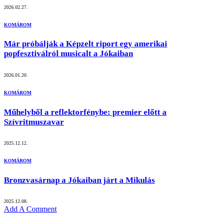
2026.02.27.
KOMÁROM
Már próbálják a Képzelt riport egy amerikai
popfesztiválról musicalt a Jókaiban
2026.01.20.
KOMÁROM
Műhelyből a reflektorfénybe: premier előtt a
Szívritmuszavar
2025.12.12.
KOMÁROM
Bronzvasárnap a Jókaiban járt a Mikulás
2025.12.08.
Add A Comment