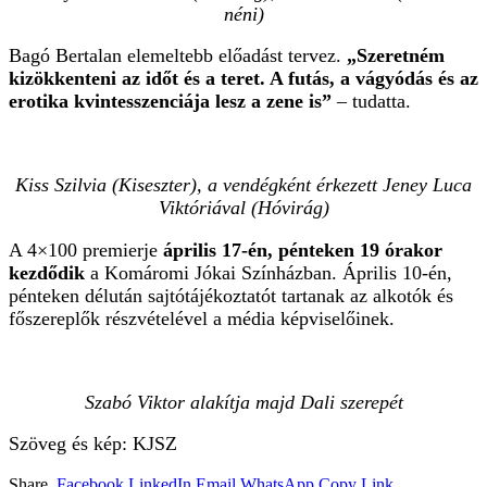
néni)
Bagó Bertalan elemeltebb előadást tervez.
„Szeretném
kizökkenteni az időt és a teret. A futás, a vágyódás és az
erotika kvintesszenciája lesz a zene is”
– tudatta.
Kiss Szilvia (Kiseszter), a vendégként érkezett Jeney Luca
Viktóriával (Hóvirág)
A 4×100 premierje
április 17-én, pénteken 19 órakor
kezdődik
a Komáromi Jókai Színházban. Április 10-én,
pénteken délután sajtótájékoztatót tartanak az alkotók és
főszereplők részvételével a média képviselőinek.
Szabó Viktor alakítja majd Dali szerepét
Szöveg és kép: KJSZ
Share.
Facebook
LinkedIn
Email
WhatsApp
Copy Link