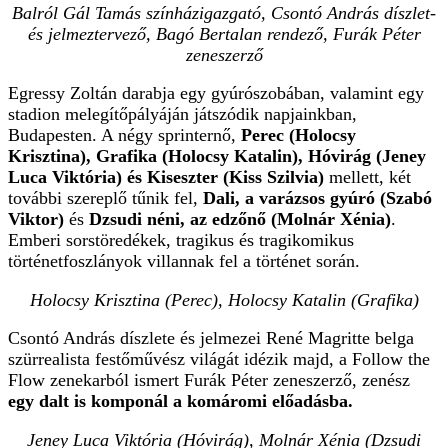
Balról Gál Tamás színházigazgató, Csontó András díszlet-
és jelmeztervező, Bagó Bertalan rendező, Furák Péter
zeneszerző
Egressy Zoltán darabja egy gyúrószobában, valamint egy
stadion melegítőpályáján játszódik napjainkban,
Budapesten. A négy sprinternő,
Perec (Holocsy
Krisztina), Grafika (Holocsy Katalin), Hóvirág (Jeney
Luca Viktória) és Kiseszter (Kiss Szilvia)
mellett, két
további szereplő tűnik fel,
Dali, a varázsos gyúró (Szabó
Viktor)
és
Dzsudi néni, az edzőnő (Molnár Xénia)
.
Emberi sorstöredékek, tragikus és tragikomikus
történetfoszlányok villannak fel a történet során.
Holocsy Krisztina (Perec), Holocsy Katalin (Grafika)
Csontó András díszlete és jelmezei René Magritte belga
szürrealista festőművész világát idézik majd, a Follow the
Flow zenekarból ismert Furák Péter zeneszerző, zenész
egy dalt is komponál a komáromi előadásba.
Jeney Luca Viktória (Hóvirág), Molnár Xénia (Dzsudi