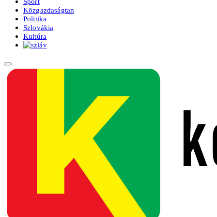
Sport
Közgazdaságtan
Politika
Szlovákia
Kultúra