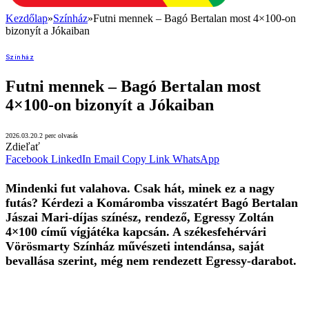
Kezdőlap
»
Színház
»
Futni mennek – Bagó Bertalan most 4×100-on
bizonyít a Jókaiban
Színház
Futni mennek – Bagó Bertalan most
4×100-on bizonyít a Jókaiban
2026.03.20.
2 perc olvasás
Zdieľať
Facebook
LinkedIn
Email
Copy Link
WhatsApp
Mindenki fut valahova. Csak hát, minek ez a nagy
futás? Kérdezi a Komáromba visszatért Bagó Bertalan
Jászai Mari-díjas színész, rendező, Egressy Zoltán
4×100 című vígjátéka kapcsán. A székesfehérvári
Vörösmarty Színház művészeti intendánsa, saját
bevallása szerint, még nem rendezett Egressy-darabot.