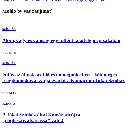
Mohlo by vás zaujimať
SZÍNHÁZ
Álom, vágy és valóság egy fülledt lakótelepi éjszakában
2026.05.08.
SZÍNHÁZ
Futás az álmok, az idő és önmagunk ellen – különleges
tragikomédiával zárja évadát a Komáromi Jókai Színház
2026.04.13.
SZÍNHÁZ
A Jókai Színház által Komárom újra
„popfesztiválvárossá” válik!