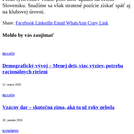
Slovensku. Snažíme sa však stratené pozície získať späť aj
na klubovej úrovni.
Share.
Facebook
LinkedIn
Email
WhatsApp
Copy Link
Mohlo by vás zaujimať
REGIÓN
Demografický vývoj – Menej detí, viac výziev, potreba
racionálnych riešení
12. marca 2026
REGIÓN
Vzácny dar – skutočná zima, aká tu už roky nebola
20. januára 2026
KOMÁRNO