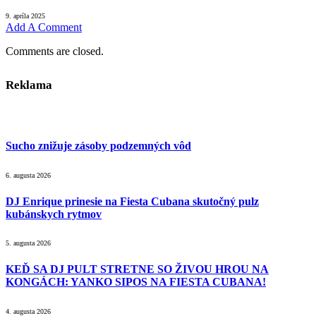
9. apríla 2025
Add A Comment
Comments are closed.
Reklama
Sucho znižuje zásoby podzemných vôd
6. augusta 2026
DJ Enrique prinesie na Fiesta Cubana skutočný pulz
kubánskych rytmov
5. augusta 2026
KEĎ SA DJ PULT STRETNE SO ŽIVOU HROU NA
KONGÁCH: YANKO SIPOS NA FIESTA CUBANA!
4. augusta 2026