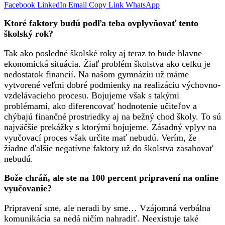
Facebook
LinkedIn
Email
Copy Link
WhatsApp
Ktoré faktory budú podľa teba ovplyvňovať tento
školský rok?
Tak ako posledné školské roky aj teraz to bude hlavne
ekonomická situácia. Žiaľ problém školstva ako celku je
nedostatok financií. Na našom gymnáziu už máme
vytvorené veľmi dobré podmienky na realizáciu výchovno-
vzdelávacieho procesu. Bojujeme však s takými
problémami, ako diferencovať hodnotenie učiteľov a
chýbajú finančné prostriedky aj na bežný chod školy. To sú
najväčšie prekážky s ktorými bojujeme. Zásadný vplyv na
vyučovací proces však určite mať nebudú. Verím, že
žiadne ďalšie negatívne faktory už do školstva zasahovať
nebudú.
Bože chráň, ale ste na 100 percent pripravení na online
vyučovanie?
Pripravení sme, ale neradi by sme… Vzájomná verbálna
komunikácia sa nedá ničím nahradiť. Neexistuje také