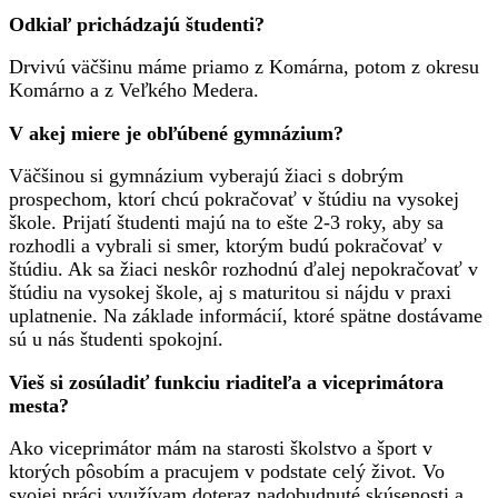
Odkiaľ prichádzajú študenti?
Drvivú väčšinu máme priamo z Komárna, potom z okresu
Komárno a z Veľkého Medera.
V akej miere je obľúbené gymnázium?
Väčšinou si gymnázium vyberajú žiaci s dobrým
prospechom, ktorí chcú pokračovať v štúdiu na vysokej
škole. Prijatí študenti majú na to ešte 2-3 roky, aby sa
rozhodli a vybrali si smer, ktorým budú pokračovať v
štúdiu. Ak sa žiaci neskôr rozhodnú ďalej nepokračovať v
štúdiu na vysokej škole, aj s maturitou si nájdu v praxi
uplatnenie. Na základe informácií, ktoré spätne dostávame
sú u nás študenti spokojní.
Vieš si zosúladiť funkciu riaditeľa a viceprimátora
mesta?
Ako viceprimátor mám na starosti školstvo a šport v
ktorých pôsobím a pracujem v podstate celý život. Vo
svojej práci využívam doteraz nadobudnuté skúsenosti a