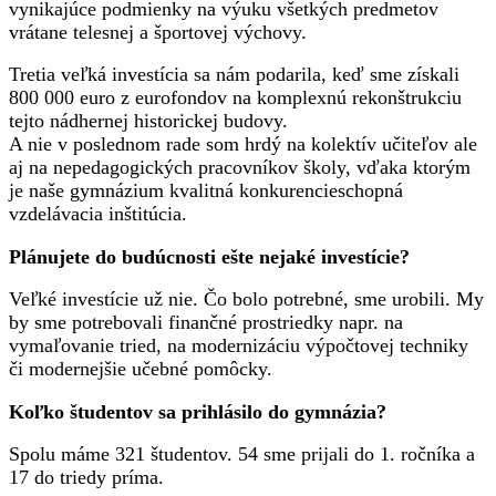
vynikajúce podmienky na výuku všetkých predmetov
vrátane telesnej a športovej výchovy.
Tretia veľká investícia sa nám podarila, keď sme získali
800 000 euro z eurofondov na komplexnú rekonštrukciu
tejto nádhernej historickej budovy.
A nie v poslednom rade som hrdý na kolektív učiteľov ale
aj na nepedagogických pracovníkov školy, vďaka ktorým
je naše gymnázium kvalitná konkurencieschopná
vzdelávacia inštitúcia.
Plánujete do budúcnosti ešte nejaké investície?
Veľké investície už nie. Čo bolo potrebné, sme urobili. My
by sme potrebovali finančné prostriedky napr. na
vymaľovanie tried, na modernizáciu výpočtovej techniky
či modernejšie učebné pomôcky.
Koľko študentov sa prihlásilo do gymnázia?
Spolu máme 321 študentov. 54 sme prijali do 1. ročníka a
17 do triedy príma.