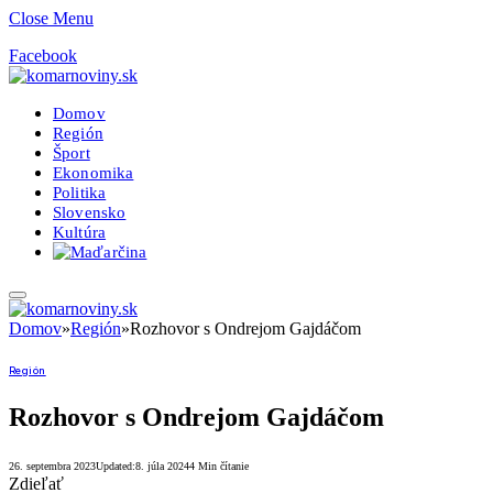
Close Menu
Facebook
Domov
Región
Šport
Ekonomika
Politika
Slovensko
Kultúra
Domov
»
Región
»
Rozhovor s Ondrejom Gajdáčom
Región
Rozhovor s Ondrejom Gajdáčom
26. septembra 2023
Updated:
8. júla 2024
4 Min čítanie
Zdieľať