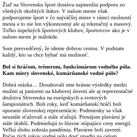
Žiaľ na Slovensku šport dostáva najmenšiu podporu zo
všetkých okolitých štátov. V našom meste však
podporujeme šport v čo najväčšej miere v rámci možností
mesta a to nie len výkonnostný ale aj rekreačný a masový.
Toľko úspešných športových klubov, športovcov ako je v
našom meste je málokde.
Som presvedčený, že ideme dobrou cestou. V podstate
každý, kto sa chce hýbať má možnosť.
Bol si hráčom, trénerom, funkcionárom vodného póla.
Kam miery slovenské, komárňanské vodné pólo?
Dobrá otázka… Dosahovali sme krásne výsledky medzi
mužmi aj juniormi na klubovej úrovni ale aj reprezentačné
družstvá Slovenska na európskych a svetových
šampionátoch. Boli roky, keď komárňanskí hráči boli
oporami slovenskej reprezentácie. Podmienky sa však
neustále sťažovali a stále sťažujú. Prenájom plavární je
stále drahší. Podmieňujú to hlavne stúpajúce ceny energií.
Veľkú úlohu zohrala pandémia. Plavárne boli zavreté.
Počas tých rokov vodné pólo dosť upadlo na celom