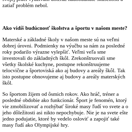
zatiaľ problém nebol.
Ako vidíš budúcnosť školstva a športu v našom meste?
Materské a základné školy v našom meste sú na veľmi
dobrej úrovni. Podmienky na výučbu sa nám za posledné
roky podarilo výrazne vylepšiť. Veľmi veľa sme
investovali do základných škôl. Zrekonštruovali sme
všetky školské kuchyne, postupne rekonštruujeme
telocvične a športoviská ako aj budovy a areály škôl. Tak
isto postupne obnovujeme aj budovy a areály materských
škôl.
So športom žijem od ôsmich rokov. Ako hráč, tréner a
posledné obdobie ako funkcionár. Šport je fenomén, ktorý
vie zmobilizovať a rozhýbať široké masy ľudí vo svete a o
jeho dôležitosti asi nikto nepochybuje. Nie je na svete ešte
jedno podujatie, ktoré by vedelo osloviť a zapojiť také
masy ľudí ako Olympijské hry.