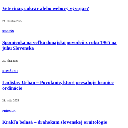
Veterinár, cukrár alebo webový vývojár?
24. októbra 2025
REGIÓN
Spomienka na veľkú dunajskú povodeň z roku 1965 na
juhu Slovenska
20. júna 2025
KOMÁRNO
Ladislav Urban – Povolanie, ktoré presahuje hranice
ordinácie
21. mája 2025
PRÍRODA
Krakľa belasá – drahokam slovenskej ornitológie