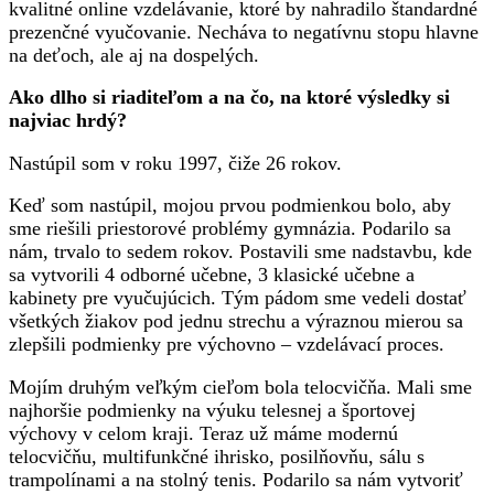
kvalitné online vzdelávanie, ktoré by nahradilo štandardné
prezenčné vyučovanie. Necháva to negatívnu stopu hlavne
na deťoch, ale aj na dospelých.
Ako dlho si riaditeľom a na čo, na ktoré výsledky si
najviac hrdý?
Nastúpil som v roku 1997, čiže 26 rokov.
Keď som nastúpil, mojou prvou podmienkou bolo, aby
sme riešili priestorové problémy gymnázia. Podarilo sa
nám, trvalo to sedem rokov. Postavili sme nadstavbu, kde
sa vytvorili 4 odborné učebne, 3 klasické učebne a
kabinety pre vyučujúcich. Tým pádom sme vedeli dostať
všetkých žiakov pod jednu strechu a výraznou mierou sa
zlepšili podmienky pre výchovno – vzdelávací proces.
Mojím druhým veľkým cieľom bola telocvičňa. Mali sme
najhoršie podmienky na výuku telesnej a športovej
výchovy v celom kraji. Teraz už máme modernú
telocvičňu, multifunkčné ihrisko, posilňovňu, sálu s
trampolínami a na stolný tenis. Podarilo sa nám vytvoriť