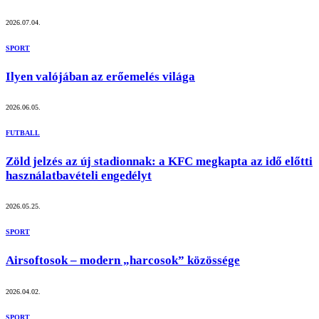
2026.07.04.
SPORT
Ilyen valójában az erőemelés világa
2026.06.05.
FUTBALL
Zöld jelzés az új stadionnak: a KFC megkapta az idő előtti
használatbavételi engedélyt
2026.05.25.
SPORT
Airsoftosok – modern „harcosok” közössége
2026.04.02.
SPORT