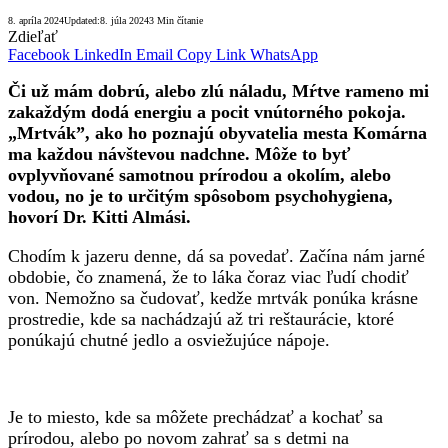
8. apríla 2024
Updated:
8. júla 2024
3 Min čítanie
Zdieľať
Facebook
LinkedIn
Email
Copy Link
WhatsApp
Či už mám dobrú, alebo zlú náladu, Mŕtve rameno mi
zakaždým dodá energiu a pocit vnútorného pokoja.
„Mrtvák”, ako ho poznajú obyvatelia mesta Komárna
ma každou návštevou nadchne. Môže to byť
ovplyvňované samotnou prírodou a okolím, alebo
vodou, no je to určitým spôsobom psychohygiena,
hovorí Dr. Kitti Almási.
Chodím k jazeru denne, dá sa povedať. Začína nám jarné
obdobie, čo znamená, že to láka čoraz viac ľudí chodiť
von. Nemožno sa čudovať, kedže mrtvák ponúka krásne
prostredie, kde sa nachádzajú až tri reštaurácie, ktoré
ponúkajú chutné jedlo a osviežujúce nápoje.
Je to miesto, kde sa môžete prechádzať a kochať sa
prírodou, alebo po novom zahrať sa s detmi na