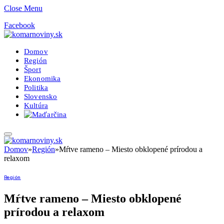
Close Menu
Facebook
Domov
Región
Šport
Ekonomika
Politika
Slovensko
Kultúra
Domov
»
Región
»
Mŕtve rameno – Miesto obklopené prírodou a
relaxom
Región
Mŕtve rameno – Miesto obklopené
prírodou a relaxom