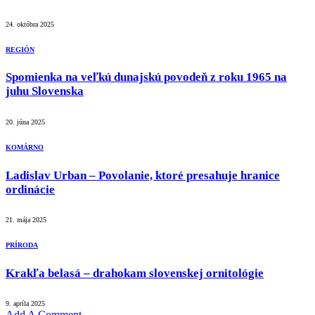
24. októbra 2025
REGIÓN
Spomienka na veľkú dunajskú povodeň z roku 1965 na
juhu Slovenska
20. júna 2025
KOMÁRNO
Ladislav Urban – Povolanie, ktoré presahuje hranice
ordinácie
21. mája 2025
PRÍRODA
Krakľa belasá – drahokam slovenskej ornitológie
9. apríla 2025
Add A Comment