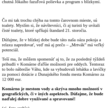
chutná Jókaiho fazuľová polievka a program s blízkymi.
Čo mi tak trochu chýba na tomto čarovnom mieste, sú
toalety. Myslím si, že návštevníci, či aj turisti by uvítali
čisté toalety, ktoré spľňajú štandard 21. storočia.
Dúfajme, že v blízkej dobe bude táto naša oáza pokoja a
relaxu napredovať, veď má aj prečo – „Mrtvák” má veľký
potenciál.
Teší ma, že môžem spomenúť aj to, že za posledný týždeň
pribudli v Komárne ďaľšie možnosti pre oddych. Tentoraz
to bolo nábrežie Váhu, kde sa vybudovali lehátka a lavičky
za pomoci dotácie z Dunajského fondu mesta Komárno za
12 000 eur.
Komárno je mestom vody a skrýva mnoho možností v
geografických, či v iných aspektoch. Dúfajme, že bude
naďalej dobre využívané a spravované!