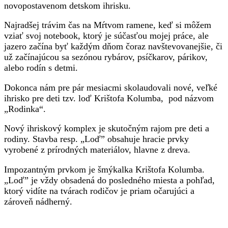
novopostavenom detskom ihrisku.
Najradšej trávim čas na Mŕtvom ramene, keď si môžem
vziať svoj notebook, ktorý je súčasťou mojej práce, ale
jazero začína byť každým dňom čoraz navštevovanejšie, či
už začínajúcou sa sezónou rybárov, psíčkarov, párikov,
alebo rodín s detmi.
Dokonca nám pre pár mesiacmi skolaudovali nové, veľké
ihrisko pre deti tzv. loď Krištofa Kolumba, pod názvom
„Rodinka“.
Nový ihriskový komplex je skutočným rajom pre deti a
rodiny. Stavba resp. „Loď” obsahuje hracie prvky
vyrobené z prírodných materiálov, hlavne z dreva.
Impozantným prvkom je šmýkalka Krištofa Kolumba.
„Loď” je vždy obsadená do posledného miesta a pohľad,
ktorý vidíte na tvárach rodičov je priam očarujúci a
zároveň nádherný.