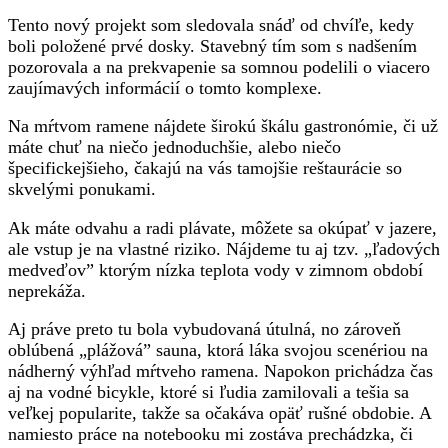
Tento nový projekt som sledovala snáď od chvíľe, kedy
boli položené prvé dosky. Stavebný tím som s nadšením
pozorovala a na prekvapenie sa somnou podelili o viacero
zaujímavých informácií o tomto komplexe.
Na mŕtvom ramene nájdete širokú škálu gastronómie, či už
máte chuť na niečo jednoduchšie, alebo niečo
špecifickejšieho, čakajú na vás tamojšie reštaurácie so
skvelými ponukami.
Ak máte odvahu a radi plávate, môžete sa okúpať v jazere,
ale vstup je na vlastné riziko. Nájdeme tu aj tzv. „ľadových
medveďov” ktorým nízka teplota vody v zimnom období
neprekáža.
Aj práve preto tu bola vybudovaná útulná, no zároveň
oblúbená „plážová” sauna, ktorá láka svojou scenériou na
nádherný výhľad mŕtveho ramena. Napokon prichádza čas
aj na vodné bicykle, ktoré si ľudia zamilovali a tešia sa
veľkej popularite, takže sa očakáva opäť rušné obdobie. A
namiesto práce na notebooku mi zostáva prechádzka, či