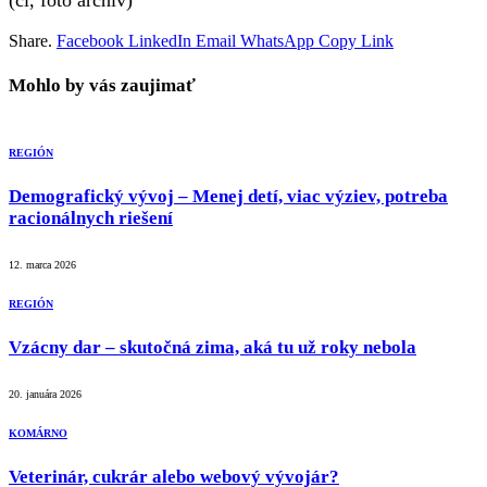
(ci, foto archív)
Share.
Facebook
LinkedIn
Email
WhatsApp
Copy Link
Mohlo by vás zaujimať
REGIÓN
Demografický vývoj – Menej detí, viac výziev, potreba
racionálnych riešení
12. marca 2026
REGIÓN
Vzácny dar – skutočná zima, aká tu už roky nebola
20. januára 2026
KOMÁRNO
Veterinár, cukrár alebo webový vývojár?