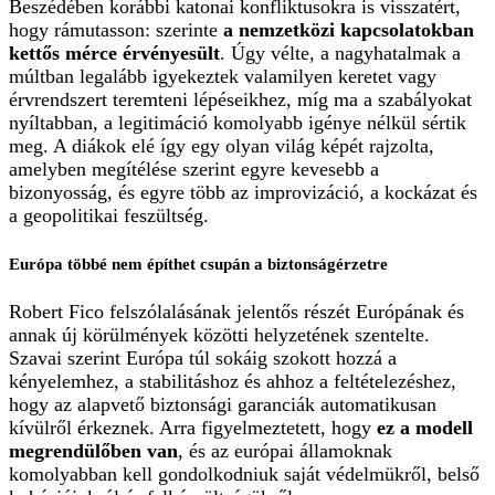
Beszédében korábbi katonai konfliktusokra is visszatért,
hogy rámutasson: szerinte
a nemzetközi kapcsolatokban
kettős mérce érvényesült
. Úgy vélte, a nagyhatalmak a
múltban legalább igyekeztek valamilyen keretet vagy
érvrendszert teremteni lépéseikhez, míg ma a szabályokat
nyíltabban, a legitimáció komolyabb igénye nélkül sértik
meg. A diákok elé így egy olyan világ képét rajzolta,
amelyben megítélése szerint egyre kevesebb a
bizonyosság, és egyre több az improvizáció, a kockázat és
a geopolitikai feszültség.
Európa többé nem építhet csupán a biztonságérzetre
Robert Fico felszólalásának jelentős részét Európának és
annak új körülmények közötti helyzetének szentelte.
Szavai szerint Európa túl sokáig szokott hozzá a
kényelemhez, a stabilitáshoz és ahhoz a feltételezéshez,
hogy az alapvető biztonsági garanciák automatikusan
kívülről érkeznek. Arra figyelmeztetett, hogy
ez a modell
megrendülőben van
, és az európai államoknak
komolyabban kell gondolkodniuk saját védelmükről, belső