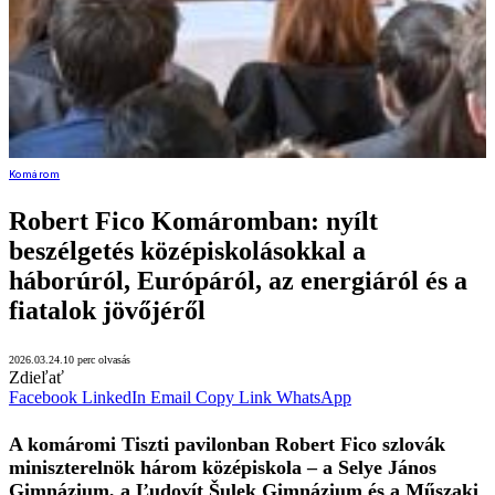
Komárom
Robert Fico Komáromban: nyílt
beszélgetés középiskolásokkal a
háborúról, Európáról, az energiáról és a
fiatalok jövőjéről
2026.03.24.
10 perc olvasás
Zdieľať
Facebook
LinkedIn
Email
Copy Link
WhatsApp
A komáromi Tiszti pavilonban Robert Fico szlovák
miniszterelnök három középiskola – a Selye János
Gimnázium, a Ľudovít Šulek Gimnázium és a Műszaki