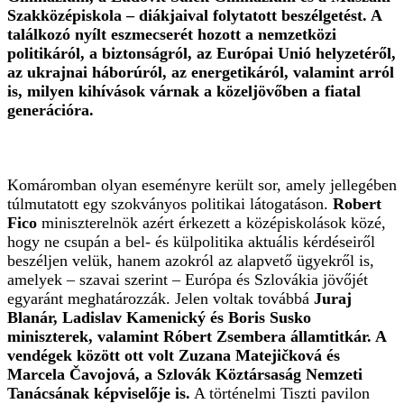
Szakközépiskola – diákjaival folytatott beszélgetést. A
találkozó nyílt eszmecserét hozott a nemzetközi
politikáról, a biztonságról, az Európai Unió helyzetéről,
az ukrajnai háborúról, az energetikáról, valamint arról
is, milyen kihívások várnak a közeljövőben a fiatal
generációra.
Komáromban olyan eseményre került sor, amely jellegében
túlmutatott egy szokványos politikai látogatáson.
Robert
Fico
miniszterelnök azért érkezett a középiskolások közé,
hogy ne csupán a bel- és külpolitika aktuális kérdéseiről
beszéljen velük, hanem azokról az alapvető ügyekről is,
amelyek – szavai szerint – Európa és Szlovákia jövőjét
egyaránt meghatározzák. Jelen voltak továbbá
Juraj
Blanár, Ladislav Kamenický és Boris Susko
miniszterek, valamint Róbert Zsembera államtitkár. A
vendégek között ott volt Zuzana Matejičková és
Marcela Čavojová, a Szlovák Köztársaság Nemzeti
Tanácsának képviselője is.
A történelmi Tiszti pavilon