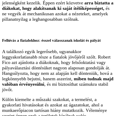
jelenségként kezelik. Éppen ezért közvetve
arra biztatta a
diákokat, hogy alakítsanak ki saját ítélőképességet,
és
ne vegyék át mechanikusan azokat a nézeteket, amelyek
pillanatnyilag a leghangosabban szólnak.
Felhívás a fiatalokhoz: ésszel válasszanak iskolát és pályát
A találkozó egyik legerősebb, ugyanakkor
leggyakorlatiasabb része a fiatalok jövőjéről szólt. Robert
Fico azt ajánlotta a diákoknak, hogy felsőoktatási vagy
pályaválasztási döntésüket nagyon alaposan gondolják át.
Hangsúlyozta, hogy nem az alapján kell dönteniük, hová a
legkönnyebb bejutni, hanem aszerint,
miben tudnak majd
valóban érvényesülni
, és mi biztosíthat számukra stabil
jövőt.
Külön kiemelte a műszaki szakokat, a termelést, a
gyakorlati hivatásokat és azokat az ágazatokat, ahol a
munkaerőpiacon tartósan hiány mutatkozik. Véleménye
szerint éppen ezek a területek kínálnak valós