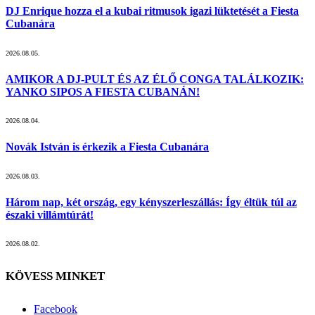
DJ Enrique hozza el a kubai ritmusok igazi lüktetését a Fiesta
Cubanára
2026.08.05.
AMIKOR A DJ-PULT ÉS AZ ÉLŐ CONGA TALÁLKOZIK:
YANKO SIPOS A FIESTA CUBANÁN!
2026.08.04.
Novák István is érkezik a Fiesta Cubanára
2026.08.03.
Három nap, két ország, egy kényszerleszállás: Így éltük túl az
északi villámtúrát!
2026.08.02.
KÖVESS MINKET
Facebook