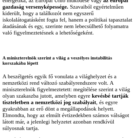
energetika, az Európai Unió működése vagy
az európai
gazdaság versenyképessége.
Szavaiból egyértelműen
kiderült, hogy a találkozót nem egyszerű
iskolalátogatásként fogta fel, hanem a politikai tapasztalat
átadásának és egy, szerinte nem lebecsülhető folyamatra
való figyelmeztetésnek a lehetőségeként.
A miniszterelnök szerint a világ a veszélyes instabilitás
korszakába lépett
A beszélgetés egyik fő vonulata a világhelyzet és a
nemzetközi rend változó szabályrendszere volt. A
miniszterelnök figyelmeztetett: megítélése szerint a világ
olyan szakaszba jutott, amelyben egyre
kevésbé tartják
tiszteletben a nemzetközi jog szabályait
, és egyre
gyakrabban az erő dönt a megállapodások helyett.
Elmondta, hogy az elmúlt évtizedekben számos válságot
látott már, a jelenlegi helyzetet azonban rendkívül
súlyosnak tartja.