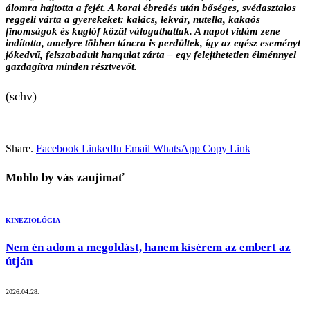
álomra hajtotta a fejét. A korai ébredés után bőséges, svédasztalos
reggeli várta a gyerekeket: kalács, lekvár, nutella, kakaós
finomságok és kuglóf közül válogathattak. A napot vidám zene
indította, amelyre többen táncra is perdültek, így az egész eseményt
jókedvű, felszabadult hangulat zárta – egy felejthetetlen élménnyel
gazdagítva minden résztvevőt.
(schv)
Share.
Facebook
LinkedIn
Email
WhatsApp
Copy Link
Mohlo by vás zaujimať
KINEZIOLÓGIA
Nem én adom a megoldást, hanem kísérem az embert az
útján
2026.04.28.