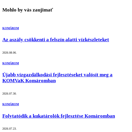
Mohlo by vás zaujimať
KOMÁROM
Az aszály csökkenti a felszín alatti vízkészleteket
2026.08.06.
KOMÁROM
Újabb vízgazdálkodási fejlesztéseket valósít meg a
KOMVaK Komáromban
2026.07.30.
KOMÁROM
Folytatódik a kukatárolók fejlesztése Komáromban
2026.07.23.