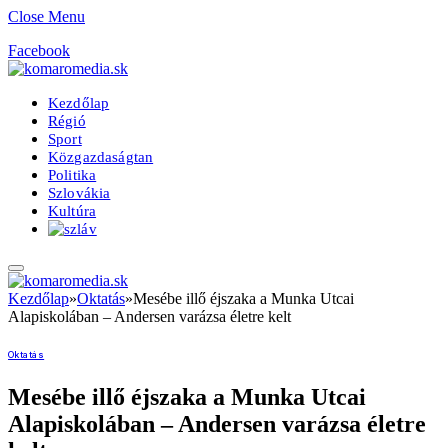
Close Menu
Facebook
Kezdőlap
Régió
Sport
Közgazdaságtan
Politika
Szlovákia
Kultúra
Kezdőlap
»
Oktatás
»
Mesébe illő éjszaka a Munka Utcai
Alapiskolában – Andersen varázsa életre kelt
Oktatás
Mesébe illő éjszaka a Munka Utcai
Alapiskolában – Andersen varázsa életre