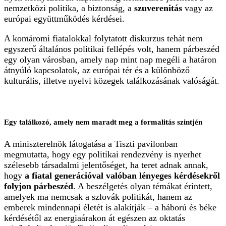
nemzetközi politika, a biztonság, a
szuverenitás
vagy az
európai együttműködés kérdései.
A komáromi fiatalokkal folytatott diskurzus tehát nem
egyszerű általános politikai fellépés volt, hanem párbeszéd
egy olyan városban, amely nap mint nap megéli a határon
átnyúló kapcsolatok, az európai tér és a különböző
kulturális, illetve nyelvi közegek találkozásának valóságát.
Egy találkozó, amely nem maradt meg a formalitás szintjén
A miniszterelnök látogatása a Tiszti pavilonban
megmutatta, hogy egy politikai rendezvény is nyerhet
szélesebb társadalmi jelentőséget, ha teret adnak annak,
hogy
a fiatal generációval valóban lényeges kérdésekről
folyjon párbeszéd
. A beszélgetés olyan témákat érintett,
amelyek ma nemcsak a szlovák politikát, hanem az
emberek mindennapi életét is alakítják – a háború és béke
kérdésétől az energiaárakon át egészen az oktatás