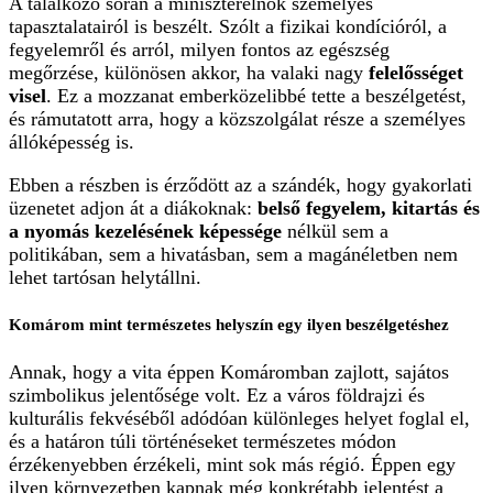
A találkozó során a miniszterelnök személyes
tapasztalatairól is beszélt. Szólt a fizikai kondícióról, a
fegyelemről és arról, milyen fontos az egészség
megőrzése, különösen akkor, ha valaki nagy
felelősséget
visel
. Ez a mozzanat emberközelibbé tette a beszélgetést,
és rámutatott arra, hogy a közszolgálat része a személyes
állóképesség is.
Ebben a részben is érződött az a szándék, hogy gyakorlati
üzenetet adjon át a diákoknak:
belső fegyelem, kitartás és
a nyomás kezelésének képessége
nélkül sem a
politikában, sem a hivatásban, sem a magánéletben nem
lehet tartósan helytállni.
Komárom mint természetes helyszín egy ilyen beszélgetéshez
Annak, hogy a vita éppen Komáromban zajlott, sajátos
szimbolikus jelentősége volt. Ez a város földrajzi és
kulturális fekvéséből adódóan különleges helyet foglal el,
és a határon túli történéseket természetes módon
érzékenyebben érzékeli, mint sok más régió. Éppen egy
ilyen környezetben kapnak még konkrétabb jelentést a