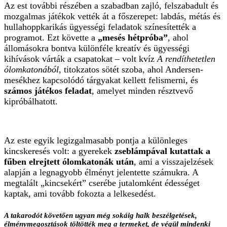
Az est további részében a szabadban zajló, felszabadult és
mozgalmas játékok vették át a főszerepet: labdás, métás és
hullahoppkarikás ügyességi feladatok színesítették a
programot. Ezt követte a
„mesés hétpróba”
, ahol
állomásokra bontva különféle kreatív és ügyességi
kihívások várták a csapatokat – volt kvíz
A rendíthetetlen
ólomkatonából
, titokzatos sötét szoba, ahol Andersen-
mesékhez kapcsolódó tárgyakat kellett felismerni, és
számos játékos feladat
, amelyet minden résztvevő
kipróbálhatott.
Az este egyik legizgalmasabb pontja a különleges
kincskeresés volt: a gyerekek
zseblámpával
kutattak a
fűben elrejtett ólomkatonák után
, ami a visszajelzések
alapján a legnagyobb élményt jelentette számukra. A
megtalált „kincsekért” cserébe jutalomként édességet
kaptak, ami tovább fokozta a lelkesedést.
A takarodót követően ugyan még sokáig halk beszélgetések,
élménymegosztások töltötték meg a termeket, de végül mindenki