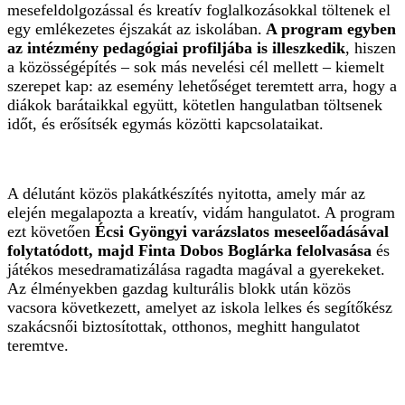
mesefeldolgozással és kreatív foglalkozásokkal töltenek el
egy emlékezetes éjszakát az iskolában.
A program egyben
az intézmény pedagógiai profiljába is illeszkedik
, hiszen
a közösségépítés – sok más nevelési cél mellett – kiemelt
szerepet kap: az esemény lehetőséget teremtett arra, hogy a
diákok barátaikkal együtt, kötetlen hangulatban töltsenek
időt, és erősítsék egymás közötti kapcsolataikat.
A délutánt közös plakátkészítés nyitotta, amely már az
elején megalapozta a kreatív, vidám hangulatot. A program
ezt követően
Écsi Gyöngyi varázslatos meseelőadásával
folytatódott, majd Finta Dobos Boglárka felolvasása
és
játékos mesedramatizálása ragadta magával a gyerekeket.
Az élményekben gazdag kulturális blokk után közös
vacsora következett, amelyet az iskola lelkes és segítőkész
szakácsnői biztosítottak, otthonos, meghitt hangulatot
teremtve.