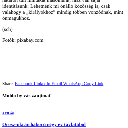
határon túli mintákat másolnunk, hisz van saját
identitásunk. Lehetnénk mi önálló közösség is, csak
valahogy a „királyokhoz” mindig többen vonzódnak, mint
önmagukhoz.
(sch)
Fotók: pixabay.com
Share.
Facebook
LinkedIn
Email
WhatsApp
Copy Link
Mohlo by vás zaujimať
A VILÁG
Orosz-ukrán háború négy év távlatából