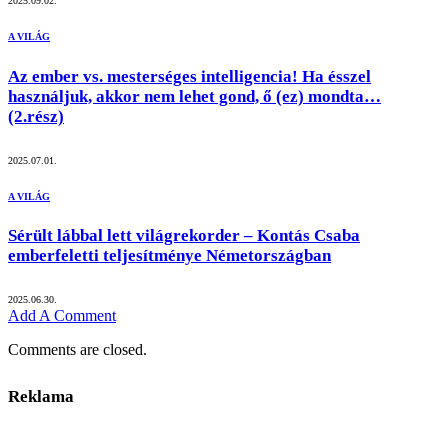
2025.09.02.
A VILÁG
Az ember vs. mesterséges intelligencia! Ha ésszel
használjuk, akkor nem lehet gond, ő (ez) mondta…
(2.rész)
2025.07.01.
A VILÁG
Sérült lábbal lett világrekorder – Kontás Csaba
emberfeletti teljesítménye Németországban
2025.06.30.
Add A Comment
Comments are closed.
Reklama