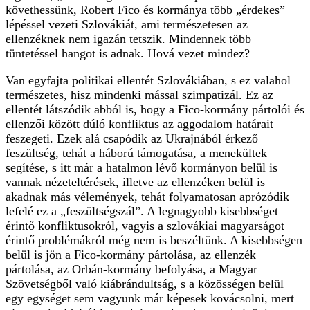
követhessünk, Robert Fico és kormánya több „érdekes”
lépéssel vezeti Szlovákiát, ami természetesen az
ellenzéknek nem igazán tetszik. Mindennek több
tüntetéssel hangot is adnak. Hová vezet mindez?
Van egyfajta politikai ellentét Szlovákiában, s ez valahol
természetes, hisz mindenki mással szimpatizál. Ez az
ellentét látszódik abból is, hogy a Fico-kormány pártolói és
ellenzői között dúló konfliktus az aggodalom határait
feszegeti. Ezek alá csapódik az Ukrajnából érkező
feszültség, tehát a háború támogatása, a menekültek
segítése, s itt már a hatalmon lévő kormányon belül is
vannak nézeteltérések, illetve az ellenzéken belül is
akadnak más vélemények, tehát folyamatosan aprózódik
lefelé ez a „feszültségszál”. A legnagyobb kisebbséget
érintő konfliktusokról, vagyis a szlovákiai magyarságot
érintő problémákról még nem is beszéltünk. A kisebbségen
belül is jön a Fico-kormány pártolása, az ellenzék
pártolása, az Orbán-kormány befolyása, a Magyar
Szövetségből való kiábrándultság, s a közösségen belül
egy egységet sem vagyunk már képesek kovácsolni, mert