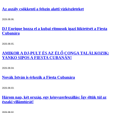
Az aszály csökkenti a felszín alatti vízkészleteket
2026.08.06.
DJ Enrique hozza el a kubai ritmusok igazi lüktetését a Fiesta
Cubanára
2026.08.05.
AMIKOR A DJ-PULT ÉS AZ ÉLŐ CONGA TALÁLKOZIK:
YANKO SIPOS A FIESTA CUBANÁN!
2026.08.04.
Novák István is érkezik a Fiesta Cubanára
2026.08.03.
Három nap, két ország, egy kényszerleszállás: Így éltük túl az
északi villámtúrát!
2026.08.02.