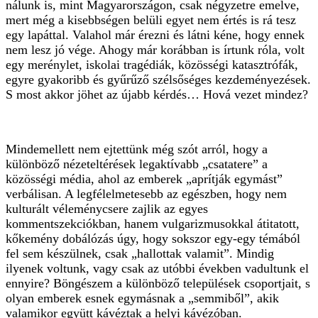
nálunk is, mint Magyarországon, csak négyzetre emelve,
mert még a kisebbségen belüli egyet nem értés is rá tesz
egy lapáttal. Valahol már érezni és látni kéne, hogy ennek
nem lesz jó vége. Ahogy már korábban is írtunk róla, volt
egy merénylet, iskolai tragédiák, közösségi katasztrófák,
egyre gyakoribb és gyűrűző szélsőséges kezdeményezések.
S most akkor jöhet az újabb kérdés… Hová vezet mindez?
Mindemellett nem ejtettünk még szót arról, hogy a
különböző nézeteltérések legaktívabb „csatatere” a
közösségi média, ahol az emberek „aprítják egymást”
verbálisan. A legfélelmetesebb az egészben, hogy nem
kulturált véleménycsere zajlik az egyes
kommentszekciókban, hanem vulgarizmusokkal átitatott,
kőkemény dobálózás úgy, hogy sokszor egy-egy témából
fel sem készülnek, csak „hallottak valamit”. Mindig
ilyenek voltunk, vagy csak az utóbbi években vadultunk el
ennyire? Böngészem a különböző települések csoportjait, s
olyan emberek esnek egymásnak a „semmiből”, akik
valamikor együtt kávéztak a helyi kávézóban.