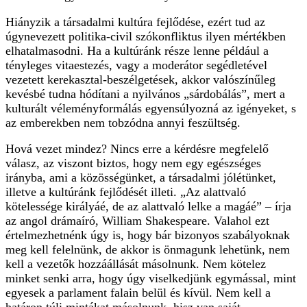
Hiányzik a társadalmi kultúra fejlődése, ezért tud az
úgynevezett politika-civil szókonfliktus ilyen mértékben
elhatalmasodni. Ha a kultúránk része lenne például a
tényleges vitaestezés, vagy a moderátor segédletével
vezetett kerekasztal-beszélgetések, akkor valószínűleg
kevésbé tudna hódítani a nyilvános „sárdobálás”, mert a
kulturált véleményformálás egyensúlyozná az igényeket, s
az emberekben nem tobzódna annyi feszültség.
Hová vezet mindez? Nincs erre a kérdésre megfelelő
válasz, az viszont biztos, hogy nem egy egészséges
irányba, ami a közösségünket, a társadalmi jólétünket,
illetve a kultúránk fejlődését illeti. „Az alattvaló
kötelessége királyáé, de az alattvaló lelke a magáé” – írja
az angol drámaíró, William Shakespeare. Valahol ezt
értelmezhetnénk úgy is, hogy bár bizonyos szabályoknak
meg kell felelnünk, de akkor is önmagunk lehetünk, nem
kell a vezetők hozzáállását másolnunk. Nem kötelez
minket senki arra, hogy úgy viselkedjünk egymással, mint
egyesek a parlament falain belül és kívül. Nem kell a