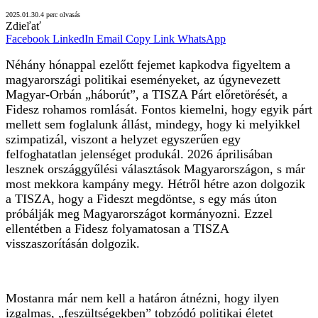
2025.01.30.
4 perc olvasás
Zdieľať
Facebook
LinkedIn
Email
Copy Link
WhatsApp
Néhány hónappal ezelőtt fejemet kapkodva figyeltem a
magyarországi politikai eseményeket, az úgynevezett
Magyar-Orbán „háborút”, a TISZA Párt előretörését, a
Fidesz rohamos romlását. Fontos kiemelni, hogy egyik párt
mellett sem foglalunk állást, mindegy, hogy ki melyikkel
szimpatizál, viszont a helyzet egyszerűen egy
felfoghatatlan jelenséget produkál. 2026 áprilisában
lesznek országgyűlési választások Magyarországon, s már
most mekkora kampány megy. Hétről hétre azon dolgozik
a TISZA, hogy a Fideszt megdöntse, s egy más úton
próbálják meg Magyarországot kormányozni. Ezzel
ellentétben a Fidesz folyamatosan a TISZA
visszaszorításán dolgozik.
Mostanra már nem kell a határon átnézni, hogy ilyen
izgalmas, „feszültségekben” tobzódó politikai életet