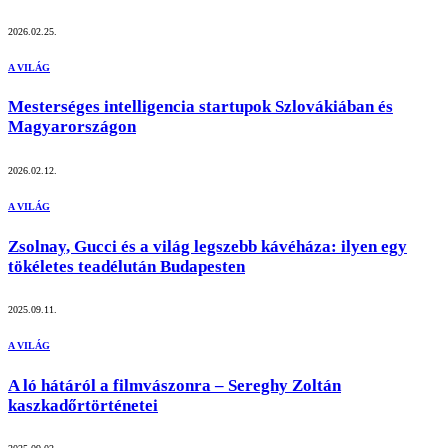
2026.02.25.
A VILÁG
Mesterséges intelligencia startupok Szlovákiában és
Magyarországon
2026.02.12.
A VILÁG
Zsolnay, Gucci és a világ legszebb kávéháza: ilyen egy
tökéletes teadélután Budapesten
2025.09.11.
A VILÁG
A ló hátáról a filmvászonra – Sereghy Zoltán
kaszkadőrtörténetei