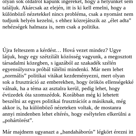
olyan sok oldalról kapunk ingereket, hogy a helyünket sem
találjuk. Akárcsak az elején, itt is ki kell emelni, hogy a
különböző nézetekkel nincs probléma, csak a nyomást nem
tudjunk helyén kezelni, s ehhez közrejátszik az „élet adta”
nehézségek halmaza is, nem csak a politika.
Újra felteszem a kérdést… Hová vezet mindez? Ugye
látjuk, hogy egy szétzilált közösség vagyunk, a megosztott
társadalmi közegben, s igazából az szakadék szélén
egyensúlyozva próbál túlélni mindenki. Már nem lehet
„normális” politikai vitákat kezdeményezni, mert olyan
sok a frusztráció az emberekben, hogy örökös ellenségekké
válnak, ha a téma az asztalra kerül, pedig lehet, hogy
évtizedek óta szomszédok. Korábban még ki lehetett
beszélni az egyes politikai frusztrációt a másiknak, még
akkor is, ha különböző nézeteken voltak, de mostanra
annyi mindenben lehet eltérés, hogy esélytelen elkerülni a
„pohártörést”.
Már majdnem ugyanazt a „bandaháborús” légkört érezni itt