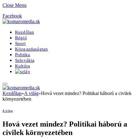
Close Menu
Facebook
Kezdőlap
Régió
Sport
Közgazdaságtan
Politika
Szlovákia
Kultúra
Kezdőlap
»
A világ
»
Hová vezet mindez? Politikai háború a civilek
környezetében
A világ
Hová vezet mindez? Politikai háború a
civilek környezetében