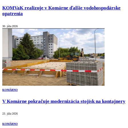
KOMVaK realizuje v Komárne ďalšie vodohospodárske
opatrenia
30. júla 2026
KOMÁRNO
V Komárne pokračuje modernizácia stojísk na kontajnery
23. júla 2026
KOMÁRNO