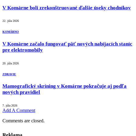
V Komárne boli zrekonštruované ďalšie úseky chodníkov
22. júla 2026
KOMÁRNO
V Komárne začalo fungovať päť nových nabíjacích staníc
pre elektromobily
20. júla 2026
ZDRAVIE
Mamografický skríning v Komárne pokračuje aj podľa
nových pravidiel
7. júla 2026
Add A Comment
Comments are closed.
Reklama