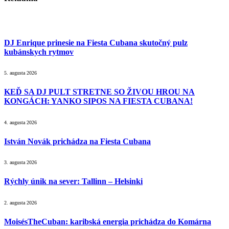
DJ Enrique prinesie na Fiesta Cubana skutočný pulz
kubánskych rytmov
5. augusta 2026
KEĎ SA DJ PULT STRETNE SO ŽIVOU HROU NA
KONGÁCH: YANKO SIPOS NA FIESTA CUBANA!
4. augusta 2026
István Novák prichádza na Fiesta Cubana
3. augusta 2026
Rýchly únik na sever: Tallinn – Helsinki
2. augusta 2026
MoisésTheCuban: karibská energia prichádza do Komárna