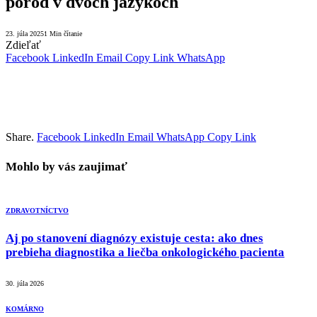
pôrod v dvoch jazykoch
23. júla 2025
1 Min čítanie
Zdieľať
Facebook
LinkedIn
Email
Copy Link
WhatsApp
Share.
Facebook
LinkedIn
Email
WhatsApp
Copy Link
Mohlo by vás zaujimať
ZDRAVOTNÍCTVO
Aj po stanovení diagnózy existuje cesta: ako dnes
prebieha diagnostika a liečba onkologického pacienta
30. júla 2026
KOMÁRNO