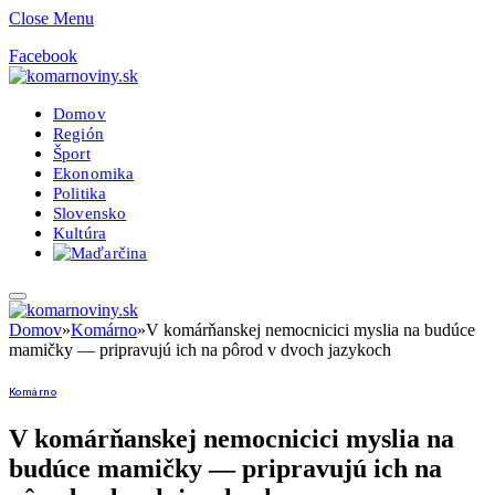
Close Menu
Facebook
Domov
Región
Šport
Ekonomika
Politika
Slovensko
Kultúra
Domov
»
Komárno
»
V komárňanskej nemocnicici myslia na budúce
mamičky — pripravujú ich na pôrod v dvoch jazykoch
Komárno
V komárňanskej nemocnicici myslia na
budúce mamičky — pripravujú ich na