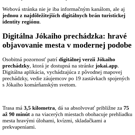
Webová stránka nie je iba informačným kanálom, ale aj
jednou z najdôležitejších digitálnych brán turistickej
identity regiónu
.
Digitálna Jókaiho prechádzka: hravé
objavovanie mesta v modernej podobe
Osobitná pozornosť patrí
digitálnej verzii Jókaiho
prechádzky
, ktorá je dostupná na stránke
jokai.app
.
Digitálna aplikácia, vychádzajúca z pôvodnej mapovej
prechádzky, vedie záujemcov po 19 zastávkach spojených
s Jókaiho komárňanským svetom.
Trasa má
3,5 kilometra
, dá sa absolvovať približne za
75
až 90 minút
a na viacerých miestach obohacuje prehliadku
mesta hravými úlohami, kvízmi, skladačkami a
prekvapeniami.