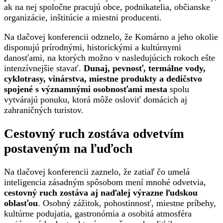
ak na nej spoločne pracujú obce, podnikatelia, občianske
organizácie, inštitúcie a miestni producenti.
Na tlačovej konferencii odznelo, že Komárno a jeho okolie
disponujú prírodnými, historickými a kultúrnymi
danosťami, na ktorých možno v nasledujúcich rokoch ešte
intenzívnejšie stavať.
Dunaj, pevnosť, termálne vody,
cyklotrasy, vinárstva, miestne produkty a dedičstvo
spojené s významnými osobnosťami mesta
spolu
vytvárajú ponuku, ktorá môže osloviť domácich aj
zahraničných turistov.
Cestovný ruch zostáva odvetvím
postaveným na ľuďoch
Na tlačovej konferencii zaznelo, že zatiaľ čo umelá
inteligencia zásadným spôsobom mení mnohé odvetvia,
cestovný ruch zostáva aj naďalej výrazne ľudskou
oblasťou
. Osobný zážitok, pohostinnosť, miestne príbehy,
kultúrne podujatia, gastronómia a osobitá atmosféra