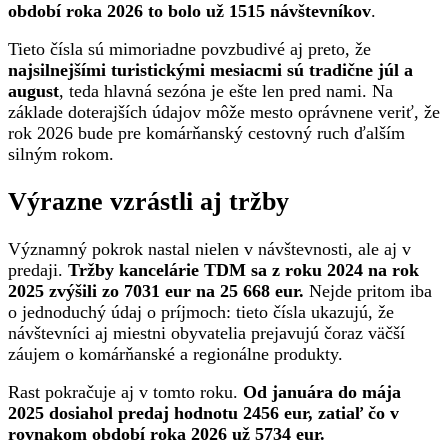
období roka 2026 to bolo už 1515 návštevníkov
.
Tieto čísla sú mimoriadne povzbudivé aj preto, že
najsilnejšími turistickými mesiacmi sú tradične júl a
august
, teda hlavná sezóna je ešte len pred nami. Na
základe doterajších údajov môže mesto oprávnene veriť, že
rok 2026 bude pre komárňanský cestovný ruch ďalším
silným rokom.
Výrazne vzrástli aj tržby
Významný pokrok nastal nielen v návštevnosti, ale aj v
predaji.
Tržby kancelárie TDM sa z roku 2024 na rok
2025 zvýšili zo 7031 eur na 25 668 eur.
Nejde pritom iba
o jednoduchý údaj o príjmoch: tieto čísla ukazujú, že
návštevníci aj miestni obyvatelia prejavujú čoraz väčší
záujem o komárňanské a regionálne produkty.
Rast pokračuje aj v tomto roku.
Od januára do mája
2025 dosiahol predaj hodnotu 2456 eur, zatiaľ čo v
rovnakom období roka 2026 už 5734 eur.