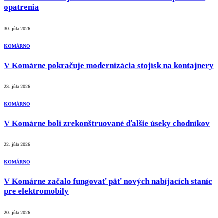
opatrenia
30. júla 2026
KOMÁRNO
V Komárne pokračuje modernizácia stojísk na kontajnery
23. júla 2026
KOMÁRNO
V Komárne boli zrekonštruované ďalšie úseky chodníkov
22. júla 2026
KOMÁRNO
V Komárne začalo fungovať päť nových nabíjacích staníc
pre elektromobily
20. júla 2026