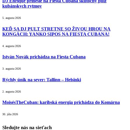
DJ Enrique prinesie na Fiesta Cubana skutočný pulz
kubánskych rytmov
5. augusta 2026
KEĎ SA DJ PULT STRETNE SO ŽIVOU HROU NA
KONGÁCH: YANKO SIPOS NA FIESTA CUBANA!
4. augusta 2026
István Novák prichádza na Fiesta Cubana
3. augusta 2026
Rýchly únik na sever: Tallinn – Helsinki
2. augusta 2026
MoisésTheCuban: karibská energia prichádza do Komárna
30. júla 2026
Sledujte nás na sieťach