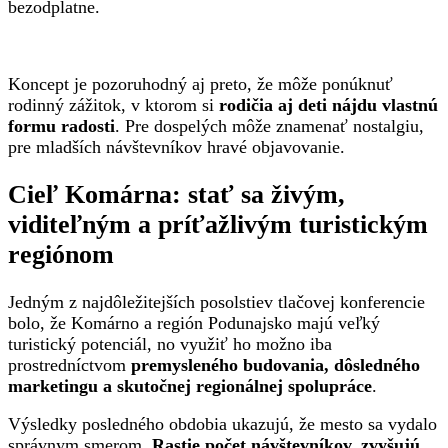
bezodplatne.
Koncept je pozoruhodný aj preto, že môže ponúknuť
rodinný zážitok, v ktorom si
rodičia aj deti nájdu vlastnú
formu radosti
. Pre dospelých môže znamenať nostalgiu,
pre mladších návštevníkov hravé objavovanie.
Cieľ Komárna: stať sa živým,
viditeľným a príťažlivým turistickým
regiónom
Jedným z najdôležitejších posolstiev tlačovej konferencie
bolo, že Komárno a región Podunajsko majú veľký
turistický potenciál, no využiť ho možno iba
prostredníctvom
premysleného budovania, dôsledného
marketingu a skutočnej regionálnej spolupráce
.
Výsledky posledného obdobia ukazujú, že mesto sa vydalo
správnym smerom.
Rastie počet návštevníkov, zvyšujú