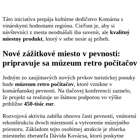
Táto iniciatíva prepája kultúrne dedičstvo Komárna s
vinárskymi hodnotami regiónu. Cieľom je, aby si
návštevníci z mesta neodnášali iba suvenír, ale
kvalitný
miestny produkt
, ktorý v sebe nesie aj príbeh.
Nové zážitkové miesto v pevnosti:
pripravuje sa múzeum retro počítačov
Jedným zo zaujímavých nových prvkov turistickej ponuky
bude
múzeum retro počítačov
, ktoré vznikne v
komárňanskej pevnosti. Na tlačovej konferencii zaznelo,
že projekt sa realizuje so štátnou podporou vo výške
približne
450-tisíc eur
.
Rozvojová aktivita zahŕňa obnovu časti pevnosti, vnútornú
rekonštrukciu dvoch miestností a vytvorenie múzejného
priestoru. Základom tejto osobitnej atrakcie je zbierka
miestneho zberateľa Dávida Kovácsa, ktorú poskytne