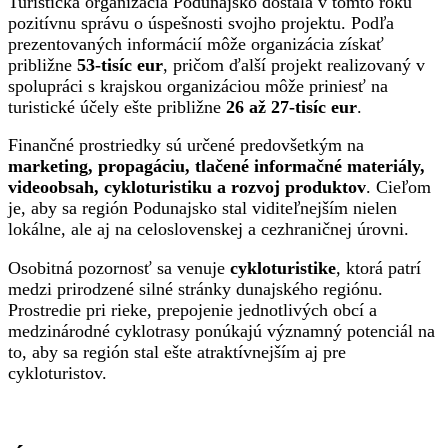
Turistická organizácia Podunajsko dostala v tomto roku
pozitívnu správu o úspešnosti svojho projektu. Podľa
prezentovaných informácií môže organizácia získať
približne
53-tisíc eur
, pričom ďalší projekt realizovaný v
spolupráci s krajskou organizáciou môže priniesť na
turistické účely ešte približne
26 až 27-tisíc eur
.
Finančné prostriedky sú určené predovšetkým na
marketing, propagáciu, tlačené informačné materiály,
videoobsah, cykloturistiku a rozvoj produktov
. Cieľom
je, aby sa región Podunajsko stal viditeľnejším nielen
lokálne, ale aj na celoslovenskej a cezhraničnej úrovni.
Osobitná pozornosť sa venuje
cykloturistike
, ktorá patrí
medzi prirodzené silné stránky dunajského regiónu.
Prostredie pri rieke, prepojenie jednotlivých obcí a
medzinárodné cyklotrasy ponúkajú významný potenciál na
to, aby sa región stal ešte atraktívnejším aj pre
cykloturistov.