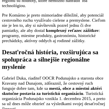
regiónu sú hodnoty, ktoré nemožno nahradiť iba
technológiou.
Pre Komárno je preto mimoriadne dôležité, aby potenciál
cestovného ruchu využívalo cielene a premyslene. Cieľom
nie je len to, aby si návštevník pozrel jednu či dve
pamiatky, ale aby dostal
komplexný reťazec zážitkov
:
programy, miestne produkty, gastronómiu, historické
prechádzky, aktívny oddych aj rodinné zážitky.
Desaťročná história, rozširujúca sa
spolupráca a silnejšie regionálne
myslenie
Gabriel Duka, riaditeľ OOCR Podunajsko a starosta obce
Kravany nad Dunajom, zdôraznil, že cestovný ruch
funguje dobre tam, kde sa
mestá, obce a miestni aktéri
skutočne postavia za turistickú organizáciu
. Turistická
organizácia Podunajsko vznikla 1. decembra 2015, a preto
sa už dnes môže obzrieť za výsledkami svojej desaťročnej
činnosti.