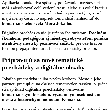
Aplikácia ponúka dva spôsoby používania: návštevníci
môžu absolvovať celú vedenú trasu, alebo si zvoliť kratšiu
a voľnejšiu verziu. To je výhodné najmä pre tých, ktorí
majú menej času, no napriek tomu chcú nahliadnuť do
komárňanského sveta Móra Jókaiho
.
Digitálna prechádzka nie je určená iba turistom.
Rodinám,
školákom, pedagógom aj miestnym obyvateľom ponúka
atraktívny mestský poznávací zážitok
, pretože hravou
formou prepája literatúru, históriu a mestský priestor.
Pripravujú sa nové tematické
prechádzky a digitálne obsahy
Jókaiho prechádzka je iba prvým krokom. Mesto a jeho
partneri pracujú aj na ďalších tematických trasách. V pláne
sú napríklad
digitálne prechádzky venované
komárňanským kostolom, významným osobnostiam
mesta a historickým hodnotám Komárna
.
Popri tom vznikajú aj obsahy, ktoré môžu byť užitočné pre