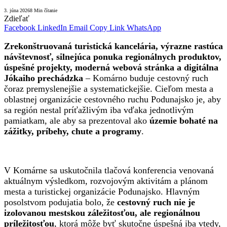
3. júna 2026
8 Min čítanie
Zdieľať
Facebook
LinkedIn
Email
Copy Link
WhatsApp
Zrekonštruovaná turistická kancelária, výrazne rastúca
návštevnosť, silnejúca ponuka regionálnych produktov,
úspešné projekty, moderná webová stránka a digitálna
Jókaiho prechádzka
– Komárno buduje cestovný ruch
čoraz premyslenejšie a systematickejšie. Cieľom mesta a
oblastnej organizácie cestovného ruchu Podunajsko je, aby
sa región nestal príťažlivým iba vďaka jednotlivým
pamiatkam, ale aby sa prezentoval ako
územie bohaté na
zážitky, príbehy, chute a programy
.
V Komárne sa uskutočnila tlačová konferencia venovaná
aktuálnym výsledkom, rozvojovým aktivitám a plánom
mesta a turistickej organizácie Podunajsko. Hlavným
posolstvom podujatia bolo, že
cestovný ruch nie je
izolovanou mestskou záležitosťou, ale regionálnou
príležitosťou
, ktorá môže byť skutočne úspešná iba vtedy,