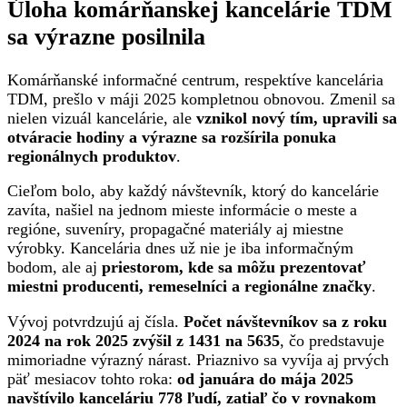
Úloha komárňanskej kancelárie TDM
sa výrazne posilnila
Komárňanské informačné centrum, respektíve kancelária
TDM, prešlo v máji 2025 kompletnou obnovou. Zmenil sa
nielen vizuál kancelárie, ale
vznikol nový tím, upravili sa
otváracie hodiny a výrazne sa rozšírila ponuka
regionálnych produktov
.
Cieľom bolo, aby každý návštevník, ktorý do kancelárie
zavíta, našiel na jednom mieste informácie o meste a
regióne, suveníry, propagačné materiály aj miestne
výrobky. Kancelária dnes už nie je iba informačným
bodom, ale aj
priestorom, kde sa môžu prezentovať
miestni producenti, remeselníci a regionálne značky
.
Vývoj potvrdzujú aj čísla.
Počet návštevníkov sa z roku
2024 na rok 2025 zvýšil z 1431 na 5635
, čo predstavuje
mimoriadne výrazný nárast. Priaznivo sa vyvíja aj prvých
päť mesiacov tohto roka:
od januára do mája 2025
navštívilo kanceláriu 778 ľudí, zatiaľ čo v rovnakom