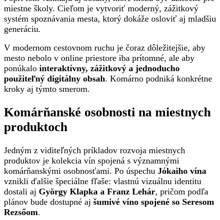
miestne školy. Cieľom je vytvoriť moderný, zážitkový
systém spoznávania mesta, ktorý dokáže osloviť aj mladšiu
generáciu.
V modernom cestovnom ruchu je čoraz dôležitejšie, aby
mesto nebolo v online priestore iba prítomné, ale aby
ponúkalo
interaktívny, zážitkový a jednoducho
použiteľný digitálny obsah
. Komárno podniká konkrétne
kroky aj týmto smerom.
Komárňanské osobnosti na miestnych
produktoch
Jedným z viditeľných príkladov rozvoja miestnych
produktov je kolekcia vín spojená s významnými
komárňanskými osobnosťami. Po úspechu
Jókaiho vína
vznikli ďalšie špeciálne fľaše: vlastnú vizuálnu identitu
dostali aj
György Klapka a Franz Lehár
, pričom podľa
plánov bude dostupné aj
šumivé víno spojené so Seresom
Rezsőom
.