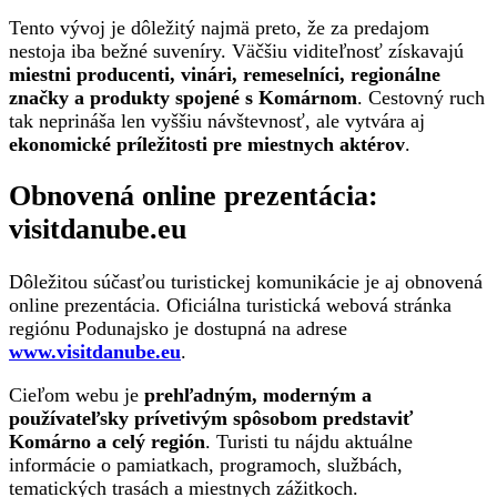
Tento vývoj je dôležitý najmä preto, že za predajom
nestoja iba bežné suveníry. Väčšiu viditeľnosť získavajú
miestni producenti, vinári, remeselníci, regionálne
značky a produkty spojené s Komárnom
. Cestovný ruch
tak neprináša len vyššiu návštevnosť, ale vytvára aj
ekonomické príležitosti pre miestnych aktérov
.
Obnovená online prezentácia:
visitdanube.eu
Dôležitou súčasťou turistickej komunikácie je aj obnovená
online prezentácia. Oficiálna turistická webová stránka
regiónu Podunajsko je dostupná na adrese
www.visitdanube.eu
.
Cieľom webu je
prehľadným, moderným a
používateľsky prívetivým spôsobom predstaviť
Komárno a celý región
. Turisti tu nájdu aktuálne
informácie o pamiatkach, programoch, službách,
tematických trasách a miestnych zážitkoch.