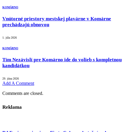
KOMÁRNO
Vnútorné priestory mestskej plavárne v Komárne
prechádzajú obnovou
1. júla 2026
KOMÁRNO
Tím Nezávislí pre Komárno ide do volieb s kompletnou
kandidátkou
29. júna 2026
Add A Comment
Comments are closed.
Reklama