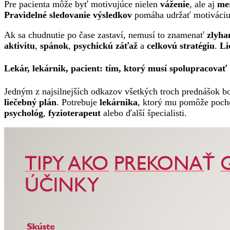
Pre pacienta môže byť motivujúce nielen
váženie
, ale aj
me
Pravidelné sledovanie výsledkov
pomáha udržať motiváciu 
Ak sa chudnutie po čase zastaví, nemusí to znamenať
zlyha
aktivitu
,
spánok
,
psychickú záťaž
a
celkovú stratégiu
.
Li
Lekár, lekárnik, pacient: tím, ktorý musí spolupracovať
Jedným z najsilnejších odkazov všetkých troch prednášok b
liečebný plán
. Potrebuje
lekárnika
, ktorý mu pomôže poc
psychológ
,
fyzioterapeut
alebo ďalší špecialisti.