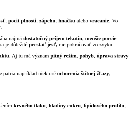
osť
,
pocit plnosti
,
zápchu
,
hnačku
alebo
vracanie
. Vo
y
.
máha najmä
dostatočný príjem tekutín
,
menšie porcie
ia je dôležité
prestať jesť,
nie pokračovať zo zvyku.
aktu
. Aj tu má význam
pitný režim
,
pohyb
,
úprava stravy
e
patria napríklad niektoré
ochorenia štítnej žľazy
,
epšením
krvného tlaku
,
hladiny cukru
,
lipidového profilu
,