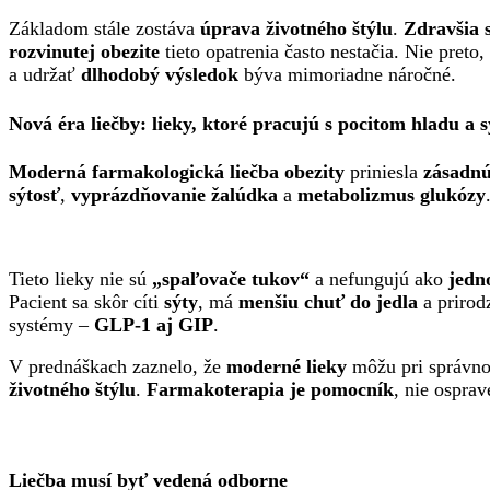
Základom stále zostáva
úprava životného štýlu
.
Zdravšia 
rozvinutej obezite
tieto opatrenia často nestačia. Nie preto,
a udržať
dlhodobý výsledok
býva mimoriadne náročné.
Nová éra liečby: lieky, ktoré pracujú s pocitom hladu a s
Moderná farmakologická liečba obezity
priniesla
zásadn
sýtosť
,
vyprázdňovanie žalúdka
a
metabolizmus glukózy
Tieto lieky nie sú
„spaľovače tukov“
a nefungujú ako
jedn
Pacient sa skôr cíti
sýty
, má
menšiu chuť do jedla
a prirod
systémy –
GLP-1 aj GIP
.
V prednáškach zaznelo, že
moderné lieky
môžu pri správno
životného štýlu
.
Farmakoterapia je pomocník
, nie ospra
Liečba musí byť vedená odborne