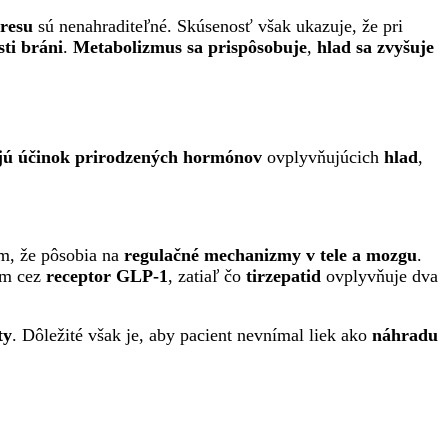
tresu
sú nenahraditeľné. Skúsenosť však ukazuje, že pri
sti bráni
.
Metabolizmus sa prispôsobuje
,
hlad sa zvyšuje
ú účinok prirodzených hormónov
ovplyvňujúcich
hlad
,
om, že pôsobia na
regulačné mechanizmy v tele a mozgu
.
ým cez
receptor GLP-1
, zatiaľ čo
tirzepatid
ovplyvňuje dva
ty
. Dôležité však je, aby pacient nevnímal liek ako
náhradu