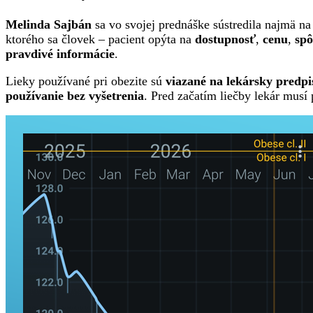
Melinda Sajbán
sa vo svojej prednáške sústredila najmä n
ktorého sa človek – pacient opýta na
dostupnosť
,
cenu
,
spô
pravdivé informácie
.
Lieky používané pri obezite sú
viazané na lekársky predpi
používanie bez vyšetrenia
. Pred začatím liečby lekár musí