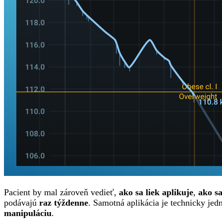
Pacient by mal zároveň vedieť,
ako sa liek aplikuje
,
ako sa
podávajú
raz týždenne
. Samotná aplikácia je technicky je
manipuláciu
.