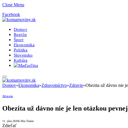
Close Menu
Facebook
Domov
Región
Šport
Ekonomika
Politika
Slovensko
Kultúra
Domov
»
Ekonomika
»
Zdravotníctvo
»
Zdravie
»
Obezita už dávno nie j
Zdravie
Obezita už dávno nie je len otázkou pevne
11. júna 2026
6 Min čítanie
Zdieľať