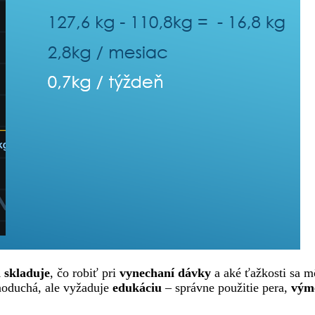
 skladuje
, čo robiť pri
vynechaní dávky
a aké ťažkosti sa m
dnoduchá, ale vyžaduje
edukáciu
– správne použitie pera,
výme