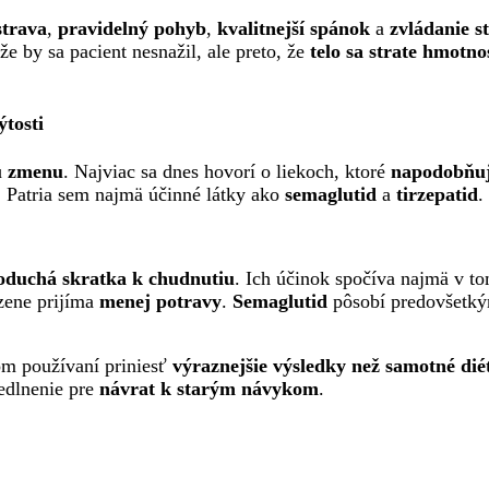
strava
,
pravidelný pohyb
,
kvalitnejší spánok
a
zvládanie s
 že by sa pacient nesnažil, ale preto, že
telo sa strate hmotno
ýtosti
ú zmenu
. Najviac sa dnes hovorí o liekoch, ktoré
napodobňuj
. Patria sem najmä účinné látky ako
semaglutid
a
tirzepatid
.
oduchá skratka k chudnutiu
. Ich účinok spočíva najmä v t
zene prijíma
menej potravy
.
Semaglutid
pôsobí predovšetk
m používaní priniesť
výraznejšie výsledky než samotné dié
vedlnenie pre
návrat k starým návykom
.