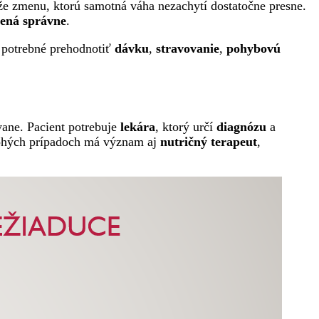
e zmenu, ktorú samotná váha nezachytí dostatočne presne.
vená správne
.
e potrebné prehodnotiť
dávku
,
stravovanie
,
pohybovú
ovane. Pacient potrebuje
lekára
, ktorý určí
diagnózu
a
hých prípadoch má význam aj
nutričný terapeut
,