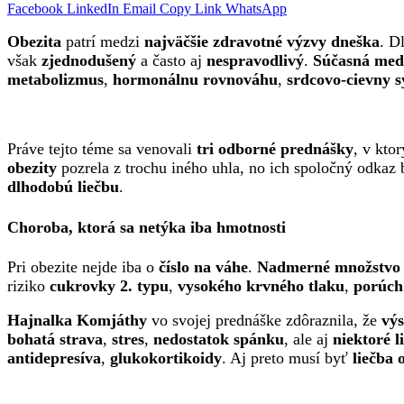
Facebook
LinkedIn
Email
Copy Link
WhatsApp
Obezita
patrí medzi
najväčšie zdravotné výzvy dneška
. D
však
zjednodušený
a často aj
nespravodlivý
.
Súčasná med
metabolizmus
,
hormonálnu rovnováhu
,
srdcovo-cievny 
Práve tejto téme sa venovali
tri odborné prednášky
, v kto
obezity
pozrela z trochu iného uhla, no ich spoločný odkaz
dlhodobú liečbu
.
Choroba, ktorá sa netýka iba hmotnosti
Pri obezite nejde iba o
číslo na váhe
.
Nadmerné množstvo 
riziko
cukrovky 2. typu
,
vysokého krvného tlaku
,
porúch
Hajnalka Komjáthy
vo svojej prednáške zdôraznila, že
výs
bohatá strava
,
stres
,
nedostatok spánku
, ale aj
niektoré l
antidepresíva
,
glukokortikoidy
. Aj preto musí byť
liečba 