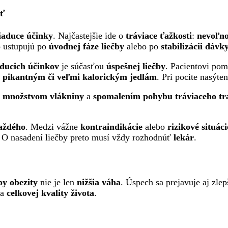
ať
iaduce účinky
. Najčastejšie ide o
tráviace ťažkosti
:
nevoľn
o ustupujú po
úvodnej fáze liečby
alebo po
stabilizácii dávk
aducich účinkov
je súčasťou
úspešnej liečby
. Pacientovi po
pikantným či veľmi kalorickým jedlám
. Pri pocite nasýten
 množstvom vlákniny
a
spomalením pohybu tráviaceho tr
každého
. Medzi vážne
kontraindikácie
alebo
rizikové situáci
. O nasadení liečby preto musí vždy rozhodnúť
lekár
.
by obezity
nie je len
nižšia váha
. Úspech sa prejavuje aj zl
a
celkovej kvality života
.