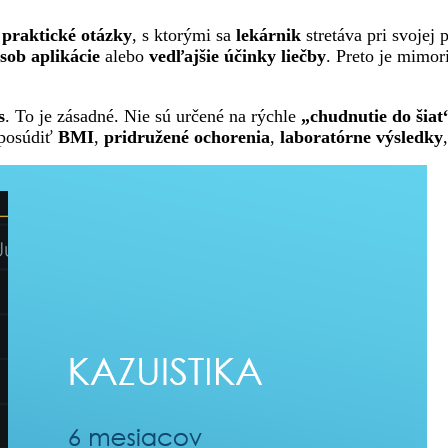
a
praktické otázky
, s ktorými sa
lekárnik
stretáva pri svojej 
sob aplikácie
alebo
vedľajšie účinky liečby
. Preto je mimor
s
. To je zásadné. Nie sú určené na rýchle
„chudnutie do šiat
 posúdiť
BMI
,
pridružené ochorenia
,
laboratórne výsledky