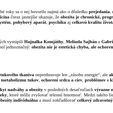
lhé roky sa o nej hovorilo najmä ako o dôsledku
prejedania
,
icína
čoraz jasnejšie ukazuje, že
obezita je chronické, prog
systém
,
pohybový aparát
,
psychiku
aj
celkovú kvalitu život
rých vystúpili
Hajnalka Komjáthy
,
Melinda Sajbán
a
Gabri
 bol jednoznačný:
obezita nie je estetická chyba, ale ochoren
tukového tkaniva
nepredstavuje len „zásobu energie“, ale
a
 metabolizmu tukov
,
ochorení srdca a ciev
,
problémov s k
kyt nadváhy a obezity
v posledných desaťročiach
výrazne 
ieky
, ktoré môžu zvyšovať telesnú hmotnosť. Medzi takéto li
obezity individuálna
a musí zohľadňovať
celkový zdravotný