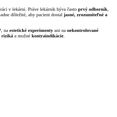
práci v lekárni. Práve lekárnik býva často
prvý odborník
,
iadne dôležité, aby pacient dostal
jasné, zrozumiteľné a
“
, na
estetické experimenty
ani na
nekontrolované
,
riziká
a možné
kontraindikácie
.