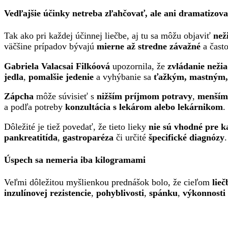
Vedľajšie účinky netreba zľahčovať, ale ani dramatizov
Tak ako pri každej účinnej liečbe, aj tu sa môžu objaviť
než
väčšine prípadov bývajú
mierne až stredne závažné
a čast
Gabriela Valacsai Filkóová
upozornila, že
zvládanie neži
jedla
,
pomalšie jedenie
a vyhýbanie sa
ťažkým, mastným, 
Zápcha
môže súvisieť s
nižším príjmom potravy
,
menším
a podľa potreby
konzultácia s lekárom alebo lekárnikom
.
Dôležité je tiež povedať, že tieto lieky
nie sú vhodné pre 
pankreatitída
,
gastroparéza
či určité
špecifické diagnózy
Úspech sa nemeria iba kilogramami
Veľmi dôležitou myšlienkou prednášok bolo, že cieľom
lieč
inzulínovej rezistencie
,
pohyblivosti
,
spánku
,
výkonnosti