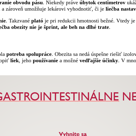
ranie obvodu pásu
. Niekedy práve
úbytok centimetrov
ukáž
a zároveň umožňuje lekárovi vyhodnotiť, či je
liečba nasta
nie
. Takzvané
plató
je pri redukcii hmotnosti bežné. Vtedy j
ečba obezity nie je šprint, ale beh na dlhé trate
.
ola
potreba spolupráce
. Obezita sa nedá úspešne riešiť izol
hopiť
liek
, jeho
používanie
a možné
vedľajšie účinky
. V mno