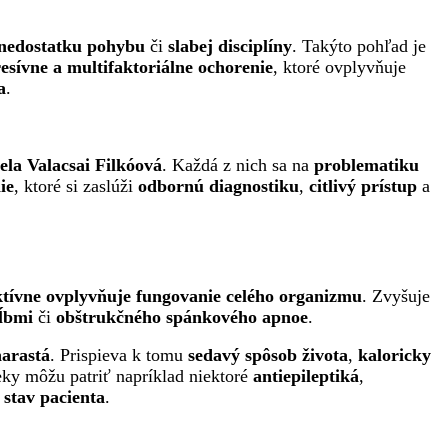
nedostatku pohybu
či
slabej disciplíny
. Takýto pohľad je
resívne a multifaktoriálne ochorenie
, ktoré ovplyvňuje
a
.
ela Valacsai Filkóová
. Každá z nich sa na
problematiku
ie
, ktoré si zaslúži
odbornú diagnostiku
,
citlivý prístup
a
ktívne ovplyvňuje fungovanie celého organizmu
. Zvyšuje
ĺbmi
či
obštrukčného spánkového apnoe
.
narastá
. Prispieva k tomu
sedavý spôsob života
,
kaloricky
eky môžu patriť napríklad niektoré
antiepileptiká
,
 stav pacienta
.