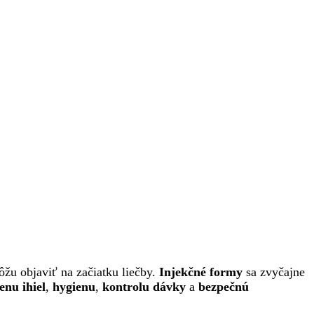
ôžu objaviť na začiatku liečby.
Injekčné formy
sa zvyčajne
nu ihiel
,
hygienu
,
kontrolu dávky
a
bezpečnú