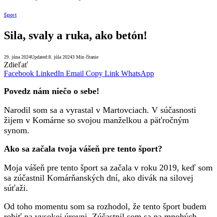
Šport
Sila, svaly a ruka, ako betón!
29. júna 2024
Updated:
8. júla 2024
3 Min čítanie
Zdieľať
Facebook
LinkedIn
Email
Copy Link
WhatsApp
Povedz nám niečo o sebe!
Narodil som sa a vyrastal v Martovciach. V súčasnosti
žijem v Komárne so svojou manželkou a päťročným
synom.
Ako sa začala tvoja vášeň pre tento šport?
Moja vášeň pre tento šport sa začala v roku 2019, keď som
sa zúčastnil Komárňanských dní, ako divák na silovej
súťaži.
Od toho momentu som sa rozhodol, že tento šport budem
robiť na vysokej úrovni. Zúčastnil som sa na mnohých