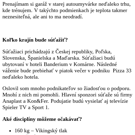
Prenajímam si garáž v starej autoumyvárke neďaleko trhu,
kde trénujem. V takýchto podmienkach je teplota takmer
neznesiteľná, ale ani to ma neodradí.
Koľko krajín bude súťažiť?
Súťažiaci prichádzajú z Českej republiky, Poľska,
Slovenska, Španielska a Maďarska. Súťažiaci budú
ubytovaní v hoteli Banderium v Komárne. Následné
váženie bude prebiehať v piatok večer v podniku Pizza 33
neďaleko hotela.
Oslovil som mnoho podnikateľov so žiadosťou o podporu.
Mnohí z nich mi pomohli. Hlavní sponzori súťaže sú firmy
Anaplast a Kon&Fer. Podujatie budú vysielať aj televízie
Spieler TV a Sport 1.
Aké disciplíny môžeme očakávať?
160 kg – Vikingský tlak