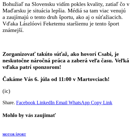
Bohužiaľ na Slovensku vidím pokles kvality, zatiaľ čo v
Maďarsku je situácia lepšia. Médiá sa tam viac venujú
a zaujímajú o tento druh športu, ako aj o súťažiacich.
Vďaka Lászlóovi Feketemu staršiemu je tento šport
známejší.
Zorganizovať takúto súťaž, ako hovorí Csabi, je
neskutočne náročná práca a zaberá veľa času. Veľká
vďaka patrí sponzorom!
Čakáme Vás 6. júla od 11:00 v Martovciach!
(ic)
Share.
Facebook
LinkedIn
Email
WhatsApp
Copy Link
Mohlo by vás zaujimať
MOTOR ŠPORT