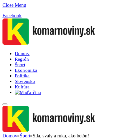
Close Menu
Facebook
Domov
Región
Šport
Ekonomika
Politika
Slovensko
Kultúra
Domov
»
Šport
»
Sila, svaly a ruka, ako betón!