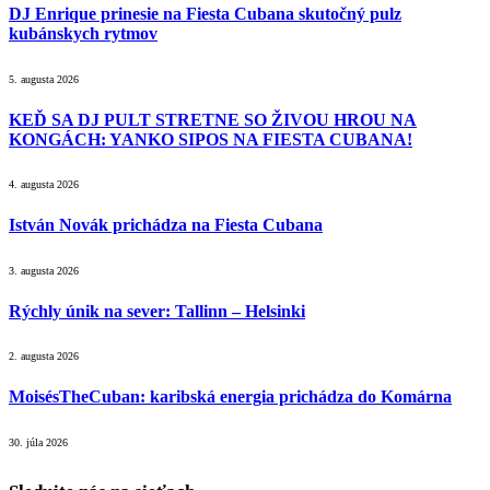
DJ Enrique prinesie na Fiesta Cubana skutočný pulz
kubánskych rytmov
5. augusta 2026
KEĎ SA DJ PULT STRETNE SO ŽIVOU HROU NA
KONGÁCH: YANKO SIPOS NA FIESTA CUBANA!
4. augusta 2026
István Novák prichádza na Fiesta Cubana
3. augusta 2026
Rýchly únik na sever: Tallinn – Helsinki
2. augusta 2026
MoisésTheCuban: karibská energia prichádza do Komárna
30. júla 2026