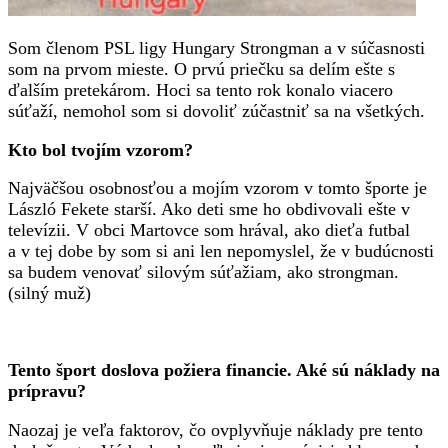
Som členom PSL ligy Hungary Strongman a v súčasnosti
som na prvom mieste. O prvú priečku sa delím ešte s
ďalším pretekárom. Hoci sa tento rok konalo viacero
súťaží, nemohol som si dovoliť zúčastniť sa na všetkých.
Kto bol tvojím vzorom?
Najväčšou osobnosťou a mojím vzorom v tomto športe je
László Fekete starší. Ako deti sme ho obdivovali ešte v
televízii. V obci Martovce som hrával, ako dieťa futbal
a v tej dobe by som si ani len nepomyslel, že v budúcnosti
sa budem venovať silovým súťažiam, ako strongman.
(silný muž)
Tento šport doslova požiera financie. Aké sú náklady na
prípravu?
Naozaj je veľa faktorov, čo ovplyvňuje náklady pre tento