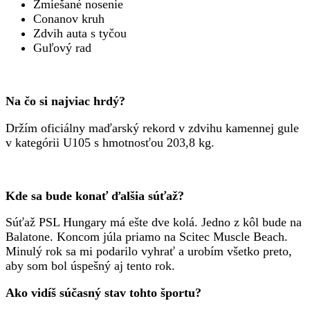
Zmiešané nosenie
Conanov kruh
Zdvih auta s tyčou
Guľový rad
Na čo si najviac hrdý?
Držím oficiálny maďarský rekord v zdvihu kamennej gule
v kategórii U105 s hmotnosťou 203,8 kg.
Kde sa bude konať ďalšia súťaž?
Súťaž PSL Hungary má ešte dve kolá. Jedno z kôl bude na
Balatone. Koncom júla priamo na Scitec Muscle Beach.
Minulý rok sa mi podarilo vyhrať a urobím všetko preto,
aby som bol úspešný aj tento rok.
Ako vidíš súčasný stav tohto športu?