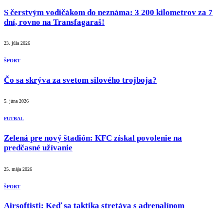
S čerstvým vodičákom do neznáma: 3 200 kilometrov za 7
dní, rovno na Transfagaraš!
23. júla 2026
ŠPORT
Čo sa skrýva za svetom silového trojboja?
5. júna 2026
FUTBAL
Zelená pre nový štadión: KFC získal povolenie na
predčasné užívanie
25. mája 2026
ŠPORT
Airsoftisti: Keď sa taktika stretáva s adrenalínom