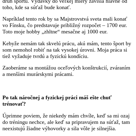
druh športu. Výdavky do veľkej miery závisia hlavne od
toho, kde sa súťaž bude konať.
Napríklad tento rok by sa Majstrovstvá sveta mali konať
vo Fínsku, čo predstavuje približný rozpočet – 1700 eur.
Toto moje hobby „zhltne“ mesačne aj 1000 eur.
Kebyže nemám tak skvelú prácu, akú mám, tento šport by
som nemohol robiť na tak vysokej úrovni. Moja práca si
tiež vyžaduje tvrdú a fyzickú kondíciu.
Zaoberáme sa montážou oceľových konštrukcií, zváraním
a menšími murárskymi prácami.
Po tak náročnej a fyzickej práci máš ešte chuť
trénovať?
Úprimne poviem, že niekedy mám chvíle, keď sa mi ozaj
do tréningu nechce, ale keď sa pripravujem na súťaž, tam
neexistujú žiadne výhovorky a sila vôle je silnejšia.