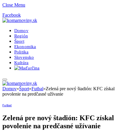
Close Menu
Facebook
Domov
Región
Šport
Ekonomika
Politika
Slovensko
Kultúra
Domov
»
Šport
»
Futbal
»
Zelená pre nový štadión: KFC získal
povolenie na predčasné užívanie
Futbal
Zelená pre nový štadión: KFC získal
povolenie na predčasné užívanie