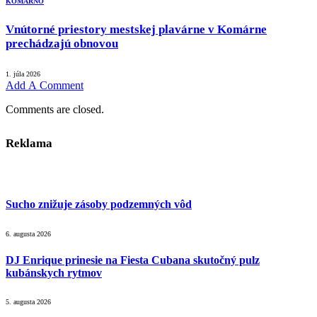
KOMÁRNO
Vnútorné priestory mestskej plavárne v Komárne
prechádzajú obnovou
1. júla 2026
Add A Comment
Comments are closed.
Reklama
Sucho znižuje zásoby podzemných vôd
6. augusta 2026
DJ Enrique prinesie na Fiesta Cubana skutočný pulz
kubánskych rytmov
5. augusta 2026