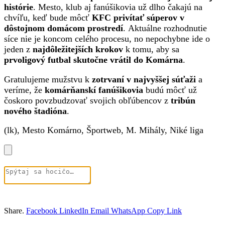
histórie
. Mesto, klub aj fanúšikovia už dlho čakajú na
chvíľu, keď bude môcť
KFC privítať súperov v
dôstojnom domácom prostredí
. Aktuálne rozhodnutie
síce nie je koncom celého procesu, no nepochybne ide o
jeden z
najdôležitejších krokov
k tomu, aby sa
prvoligový futbal skutočne vrátil do Komárna
.
Gratulujeme mužstvu k
zotrvaní v najvyššej súťaži
a
veríme, že
komárňanskí fanúšikovia
budú môcť už
čoskoro povzbudzovať svojich obľúbencov z
tribún
nového štadióna
.
(lk), Mesto Komárno, Športweb, M. Mihály, Niké liga
Share.
Facebook
LinkedIn
Email
WhatsApp
Copy Link