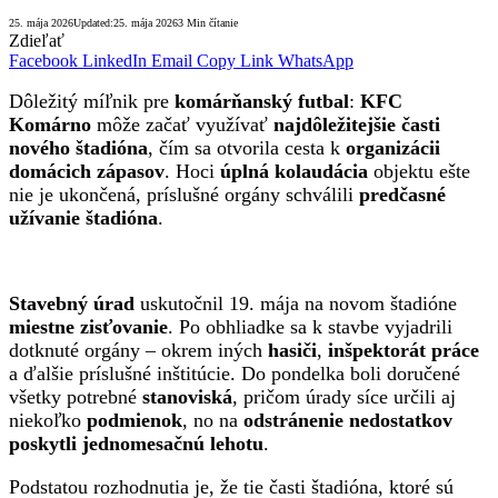
25. mája 2026
Updated:
25. mája 2026
3 Min čítanie
Zdieľať
Facebook
LinkedIn
Email
Copy Link
WhatsApp
Dôležitý míľnik pre
komárňanský futbal
:
KFC
Komárno
môže začať využívať
najdôležitejšie časti
nového štadióna
, čím sa otvorila cesta k
organizácii
domácich zápasov
. Hoci
úplná kolaudácia
objektu ešte
nie je ukončená, príslušné orgány schválili
predčasné
užívanie štadióna
.
Stavebný úrad
uskutočnil 19. mája na novom štadióne
miestne zisťovanie
. Po obhliadke sa k stavbe vyjadrili
dotknuté orgány – okrem iných
hasiči
,
inšpektorát práce
a ďalšie príslušné inštitúcie. Do pondelka boli doručené
všetky potrebné
stanoviská
, pričom úrady síce určili aj
niekoľko
podmienok
, no na
odstránenie nedostatkov
poskytli jednomesačnú lehotu
.
Podstatou rozhodnutia je, že tie časti štadióna, ktoré sú