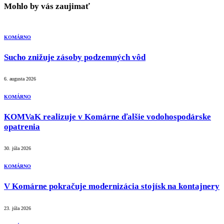
Mohlo by vás zaujimať
KOMÁRNO
Sucho znižuje zásoby podzemných vôd
6. augusta 2026
KOMÁRNO
KOMVaK realizuje v Komárne ďalšie vodohospodárske
opatrenia
30. júla 2026
KOMÁRNO
V Komárne pokračuje modernizácia stojísk na kontajnery
23. júla 2026