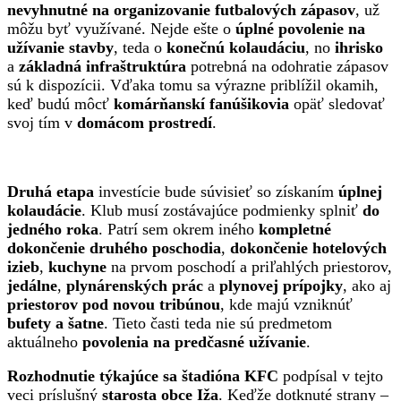
nevyhnutné na organizovanie futbalových zápasov
, už
môžu byť využívané. Nejde ešte o
úplné povolenie na
užívanie stavby
, teda o
konečnú kolaudáciu
, no
ihrisko
a
základná infraštruktúra
potrebná na odohratie zápasov
sú k dispozícii. Vďaka tomu sa výrazne priblížil okamih,
keď budú môcť
komárňanskí fanúšikovia
opäť sledovať
svoj tím v
domácom prostredí
.
Druhá etapa
investície bude súvisieť so získaním
úplnej
kolaudácie
. Klub musí zostávajúce podmienky splniť
do
jedného roka
. Patrí sem okrem iného
kompletné
dokončenie druhého poschodia
,
dokončenie hotelových
izieb
,
kuchyne
na prvom poschodí a priľahlých priestorov,
jedálne
,
plynárenských prác
a
plynovej prípojky
, ako aj
priestorov pod novou tribúnou
, kde majú vzniknúť
bufety a šatne
. Tieto časti teda nie sú predmetom
aktuálneho
povolenia na predčasné užívanie
.
Rozhodnutie týkajúce sa štadióna KFC
podpísal v tejto
veci príslušný
starosta obce Iža
. Keďže dotknuté strany –