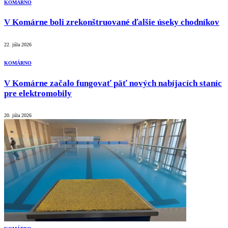
KOMÁRNO
V Komárne boli zrekonštruované ďalšie úseky chodníkov
22. júla 2026
KOMÁRNO
V Komárne začalo fungovať päť nových nabíjacích staníc
pre elektromobily
20. júla 2026