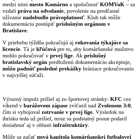
medzi nimi
mesto Komárno
a spoločnosť
KOMVaK
– sa
vzdali
práva na odvolanie
, povolenie na predčasné
užívanie
nadobudlo právoplatnosť
. Klub tak môže
dokumentáciu postúpiť
príslušným orgánom v
Bratislave
.
V priebehu týždňa pokračujú aj
rokovania týkajúce sa
licencie
. Tá je
kľúčová
pre to, aby komárňanské mužstvo
mohlo pokračovať v
prvej lige
. Ak
príslušný
bratislavský orgán
predloženú dokumentáciu akceptuje,
môžu padnúť posledné prekážky
brániace pokračovaniu
v najvyššej súťaži.
Výrazný impulz prišiel aj zo športovej stránky:
KFC
cez
víkend v
barážovom zápase
zvíťazil nad
Zvolenom 3:0
,
čím si vybojoval
zotrvanie v prvej lige
. Výsledok na
ihrisku teda už prišiel, teraz sa podstatný posun podaril
dosiahnuť aj v oblasti
infraštruktúry
.
Môže sa začať
nová kapitola komárňanskej futbalovej