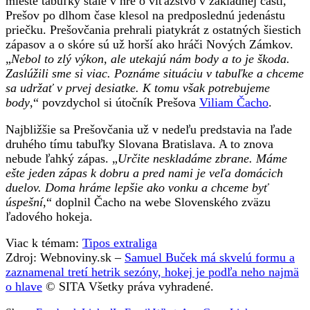
mieste tabuľky stále v hre o víťazstvo v základnej časti,
Prešov po dlhom čase klesol na predposlednú jedenástu
priečku. Prešovčania prehrali piatykrát z ostatných šiestich
zápasov a o skóre sú už horší ako hráči Nových Zámkov.
„
Nebol to zlý výkon, ale utekajú nám body a to je škoda.
Zaslúžili sme si viac. Poznáme situáciu v tabuľke a chceme
sa udržať v prvej desiatke. K tomu však potrebujeme
body
,“ povzdychol si útočník Prešova
Viliam Čacho
.
Najbližšie sa Prešovčania už v nedeľu predstavia na ľade
druhého tímu tabuľky Slovana Bratislava. A to znova
nebude ľahký zápas. „
Určite neskladáme zbrane. Máme
ešte jeden zápas k dobru a pred nami je veľa domácich
duelov. Doma hráme lepšie ako vonku a chceme byť
úspešní
,“ doplnil Čacho na webe Slovenského zväzu
ľadového hokeja.
Viac k témam:
Tipos extraliga
Zdroj: Webnoviny.sk –
Samuel Buček má skvelú formu a
zaznamenal tretí hetrik sezóny, hokej je podľa neho najmä
o hlave
© SITA Všetky práva vyhradené.