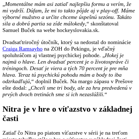
„
Momentálne mám asi zatiaľ najlepšiu formu a verím, že
mi vydrží. Dúfam, že mi to takto pôjde aj v play-off. Máme
výborné mužstvo a určite chceme úspešnú sezónu. Takáto
sila a dobrá partia sa zíde málokedy
,“ skonštatoval
Samuel Buček na webe hockeyslovakia.sk.
Dvadsaťtriročný útočník, ktorý sa nedostal do nominácie
Craiga Ramsayho
na ZOH do Pekingu, je vďačný
spoluhráčom aj vlastnej psychickej pohode. „
Hokej je
najmä o hlave. Len dvadsať percent je o životospráve či
tréningoch. Desať je viera a tých 70 percent je pre mňa
hlava. Teraz tú psychickú pohodu mám a body to iba
odzrkadľujú,
“ doplnil Buček. Na margo zápasu v Prešove
ešte dodal: „
Chceli sme tri body, ale za hru predvedenú v
prvých dvoch tretinách sme si ich nezaslúžili.
“
Nitra je v hre o víťazstvo v základnej
časti
Zatiaľ čo Nitra po piatom víťazstve v sérii je na treťom