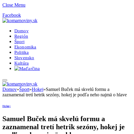
Close Menu
Facebook
Domov
Región
Šport
Ekonomika
Politika
Slovensko
Kultúra
Domov
»
Šport
»
Hokej
»
Samuel Buček má skvelú formu a
zaznamenal tretí hetrik sezóny, hokej je podľa neho najmä o hlave
Hokej
Samuel Buček má skvelú formu a
zaznamenal tretí hetrik sezóny, hokej je