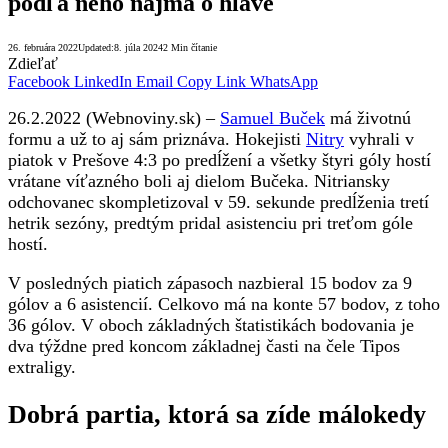
podľa neho najmä o hlave
26. februára 2022
Updated:
8. júla 2024
2 Min čítanie
Zdieľať
Facebook
LinkedIn
Email
Copy Link
WhatsApp
26.2.2022 (Webnoviny.sk) –
Samuel Buček
má životnú
formu a už to aj sám priznáva. Hokejisti
Nitry
vyhrali v
piatok v Prešove 4:3 po predĺžení a všetky štyri góly hostí
vrátane víťazného boli aj dielom Bučeka. Nitriansky
odchovanec skompletizoval v 59. sekunde predĺženia tretí
hetrik sezóny, predtým pridal asistenciu pri treťom góle
hostí.
V posledných piatich zápasoch nazbieral 15 bodov za 9
gólov a 6 asistencií. Celkovo má na konte 57 bodov, z toho
36 gólov. V oboch základných štatistikách bodovania je
dva týždne pred koncom základnej časti na čele Tipos
extraligy.
Dobrá partia, ktorá sa zíde málokedy