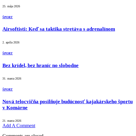
25. mája 2026
ŠPORT
Airsoftisti: Keď sa taktika stretáva s adrenalínom
2. apríla 2026
ŠPORT
Bez krídel, bez hraníc no slobodne
31. marca 2026
ŠPORT
Nová telocvičňa posilňuje budúcnosť kajakárskeho športu
v Komárne
21. marca 2026
Add A Comment
Comments are closed.