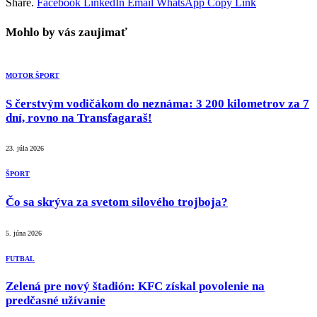
Share.
Facebook
LinkedIn
Email
WhatsApp
Copy Link
Mohlo by vás zaujimať
MOTOR ŠPORT
S čerstvým vodičákom do neznáma: 3 200 kilometrov za 7
dní, rovno na Transfagaraš!
23. júla 2026
ŠPORT
Čo sa skrýva za svetom silového trojboja?
5. júna 2026
FUTBAL
Zelená pre nový štadión: KFC získal povolenie na
predčasné užívanie