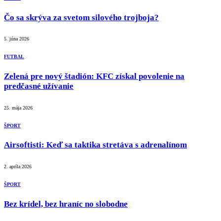
Čo sa skrýva za svetom silového trojboja?
5. júna 2026
FUTBAL
Zelená pre nový štadión: KFC získal povolenie na
predčasné užívanie
25. mája 2026
ŠPORT
Airsoftisti: Keď sa taktika stretáva s adrenalínom
2. apríla 2026
ŠPORT
Bez krídel, bez hraníc no slobodne