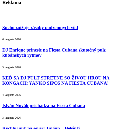
Reklama
Sucho znižuje zásoby podzemných vôd
6. augusta 2026
DJ Enrique prinesie na Fiesta Cubana skutočný pulz
kubánskych rytmov
5. augusta 2026
KEĎ SA DJ PULT STRETNE SO ŽIVOU HROU NA
KONGÁCH: YANKO SIPOS NA FIESTA CUBANA!
4. augusta 2026
István Novák prichádza na Fiesta Cubana
3. augusta 2026
Rýchly únik na sever: Tallinn – Helsinki