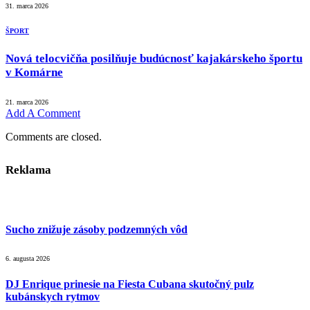
31. marca 2026
ŠPORT
Nová telocvičňa posilňuje budúcnosť kajakárskeho športu
v Komárne
21. marca 2026
Add A Comment
Comments are closed.
Reklama
Sucho znižuje zásoby podzemných vôd
6. augusta 2026
DJ Enrique prinesie na Fiesta Cubana skutočný pulz
kubánskych rytmov