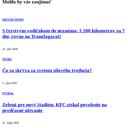
Mohlo by vás zaujimať
MOTOR ŠPORT
S čerstvým vodičákom do neznáma: 3 200 kilometrov za 7
dní, rovno na Transfagaraš!
23. júla 2026
ŠPORT
Čo sa skrýva za svetom silového trojboja?
5. júna 2026
FUTBAL
Zelená pre nový štadión: KFC získal povolenie na
predčasné užívanie
25. mája 2026