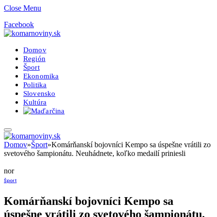
Close Menu
Facebook
Domov
Región
Šport
Ekonomika
Politika
Slovensko
Kultúra
Domov
»
Šport
»
Komárňanskí bojovníci Kempo sa úspešne vrátili zo
svetového šampionátu. Neuhádnete, koľko medailí priniesli
nor
Šport
Komárňanskí bojovníci Kempo sa
úspešne vrátili zo svetového šampionátu.