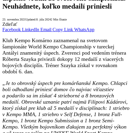
Neuhádnete, koľko medailí priniesli
23. novembra 2021
Updated:
8. júla 2024
2 Min čítanie
Zdieľať
Facebook
LinkedIn
Email
Copy Link
WhatsApp
Klub Kempo Komárno zaznamenal na svetovom
šampionáte World Kempo Championship v tureckej
Antályi znamenitý úspech. Zverenci pod vedením trénera
Róberta Szayka priviezli dokopy 12 medailí z viacerých
bojových disciplín. Tréner Szayka získal v rovnakom
období 6. dan.
„Je to obrovský úspech pre komárňanské Kempo. Chlapci
boli odhodlaní priniesť domov čo najviac víťazstiev
a podarilo sa im získať
4 strieborné a 8 bronzových
medailí. Obrovské uznanie patrí najmä Filipovi Kádárovi,
ktorý získal pre klub až
5 medailí
v disciplínach: 1 striebro
v Kempo MMA, 1 striebro v Self Defense, 1 bronz Full-
Kempo, 1 bronz Kempo Submission a 1 bronz Semi-
Kempo. Všetkým bojovníkom ďakujem za perfektný výkon
a už teraz sa teším na
UWSKF World Sport Kempo –