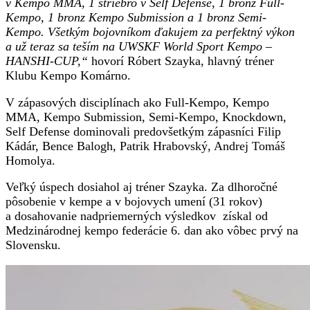
v Kempo MMA, 1 striebro v Self Defense, 1 bronz Full-
Kempo, 1 bronz Kempo Submission a 1 bronz Semi-
Kempo. Všetkým bojovníkom ďakujem za perfektný výkon
a už teraz sa teším na
UWSKF World Sport Kempo –
HANSHI-CUP,“
hovorí Róbert Szayka, hlavný tréner
Klubu Kempo Komárno.
V zápasových disciplínach ako Full-Kempo, Kempo
MMA, Kempo Submission, Semi-Kempo, Knockdown,
Self Defense dominovali predovšetkým zápasníci Filip
Kádár, Bence Balogh, Patrik Hrabovský, Andrej Tomáš
Homolya.
Veľký úspech dosiahol aj tréner Szayka. Za dlhoročné
pôsobenie v kempe a v bojovych umení (31 rokov)
a dosahovanie nadpriemerných výsledkov získal od
Medzinárodnej kempo federácie 6. dan ako vôbec prvý na
Slovensku.