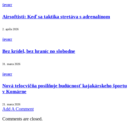
ŠPORT
Airsoftisti: Keď sa taktika stretáva s adrenalínom
2. apríla 2026
ŠPORT
Bez krídel, bez hraníc no slobodne
31. marca 2026
ŠPORT
Nová telocvičňa posilňuje budúcnosť kajakárskeho športu
v Komárne
21. marca 2026
Add A Comment
Comments are closed.