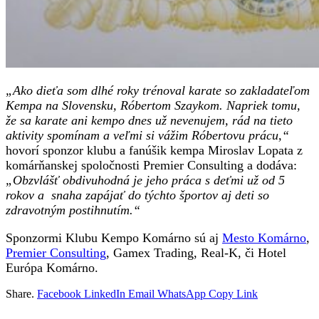
„Ako dieťa som dlhé roky trénoval karate so zakladateľom
Kempa na Slovensku, Róbertom Szaykom.
Napriek tomu,
že sa karate ani kempo dnes už nevenujem, rád na tieto
aktivity spomínam a veľmi si vážim Róbertovu prácu,“
hovorí sponzor klubu a fanúšik kempa Miroslav Lopata z
komárňanskej spoločnosti Premier Consulting a dodáva:
„Obzvlášť obdivuhodná je jeho práca s deťmi už od 5
rokov a snaha zapájať do týchto športov aj deti so
zdravotným postihnutím.“
Sponzormi Klubu Kempo Komárno sú aj
Mesto Komárno
,
Premier Consulting
, Gamex Trading, Real-K, či Hotel
Európa Komárno.
Share.
Facebook
LinkedIn
Email
WhatsApp
Copy Link