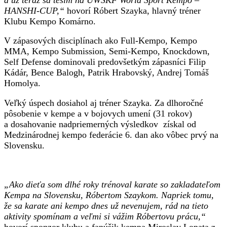
HANSHI-CUP,“
hovorí Róbert Szayka, hlavný tréner
Klubu Kempo Komárno.
V zápasových disciplínach ako Full-Kempo, Kempo
MMA, Kempo Submission, Semi-Kempo, Knockdown,
Self Defense dominovali predovšetkým zápasníci Filip
Kádár, Bence Balogh, Patrik Hrabovský, Andrej Tomáš
Homolya.
Veľký úspech dosiahol aj tréner Szayka. Za dlhoročné
pôsobenie v kempe a v bojovych umení (31 rokov)
a dosahovanie nadpriemerných výsledkov získal od
Medzinárodnej kempo federácie 6. dan ako vôbec prvý na
Slovensku.
„Ako dieťa som dlhé roky trénoval karate so zakladateľom
Kempa na Slovensku, Róbertom Szaykom.
Napriek tomu,
že sa karate ani kempo dnes už nevenujem, rád na tieto
aktivity spomínam a veľmi si vážim Róbertovu prácu,“
hovorí sponzor klubu a fanúšik kempa Miroslav Lopata z