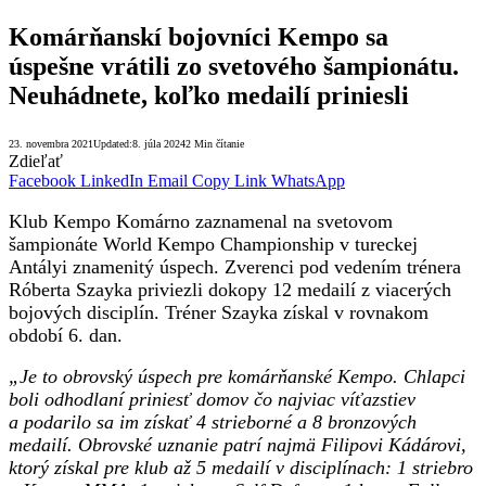
Komárňanskí bojovníci Kempo sa
úspešne vrátili zo svetového šampionátu.
Neuhádnete, koľko medailí priniesli
23. novembra 2021
Updated:
8. júla 2024
2 Min čítanie
Zdieľať
Facebook
LinkedIn
Email
Copy Link
WhatsApp
Klub Kempo Komárno zaznamenal na svetovom
šampionáte World Kempo Championship v tureckej
Antályi znamenitý úspech. Zverenci pod vedením trénera
Róberta Szayka priviezli dokopy 12 medailí z viacerých
bojových disciplín. Tréner Szayka získal v rovnakom
období 6. dan.
„Je to obrovský úspech pre komárňanské Kempo. Chlapci
boli odhodlaní priniesť domov čo najviac víťazstiev
a podarilo sa im získať
4 strieborné a 8 bronzových
medailí. Obrovské uznanie patrí najmä Filipovi Kádárovi,
ktorý získal pre klub až
5 medailí
v disciplínach: 1 striebro