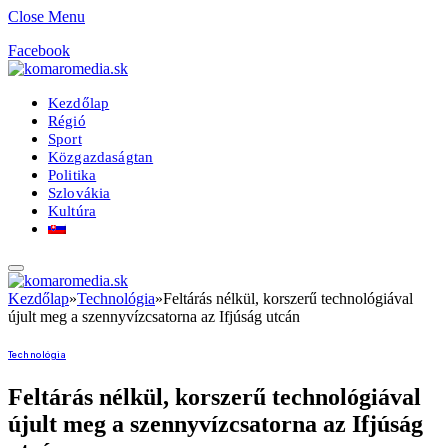
Close Menu
Facebook
Kezdőlap
Régió
Sport
Közgazdaságtan
Politika
Szlovákia
Kultúra
Kezdőlap
»
Technológia
»
Feltárás nélkül, korszerű technológiával
újult meg a szennyvízcsatorna az Ifjúság utcán
Technológia
Feltárás nélkül, korszerű technológiával
újult meg a szennyvízcsatorna az Ifjúság