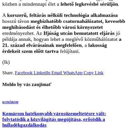
közben a mindennapi élet a
lehető legkevésbé sérüljön
.
A
korszerű, feltárás nélküli technológia alkalmazása
hosszú távon
megbízhatóbb csatornahálózatot, kevesebb
meghibásodást és élhetőbb városi környezetet
eredményezhet. Az
Ifjúság utcán bemutatott eljárás
jó
példája annak, hogyan lehet a meglévő közműhálózatot
a
21. század elvárásainak megfelelően
, a
lakosság
érdekeit szem előtt tartva
felújítani.
(lk)
Share.
Facebook
LinkedIn
Email
WhatsApp
Copy Link
Mohlo by vás zaujimať
KOMÁROM
Komárom hatékonyabb városüzemeltetésre vált:
folytatódik a közvilágítás megújítása, erősödik a
hulladékgazdálkodás