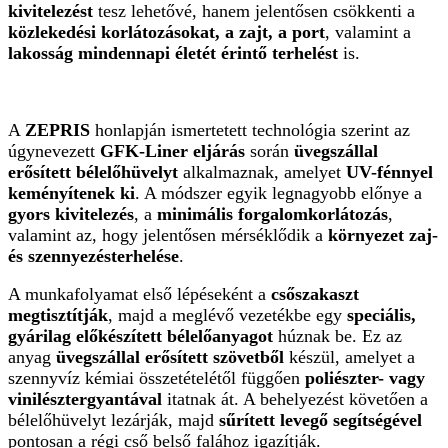
kivitelezést
tesz lehetővé, hanem jelentősen csökkenti a
közlekedési korlátozásokat, a zajt, a port
, valamint a
lakosság mindennapi életét érintő terhelést
is.
A
ZEPRIS
honlapján ismertetett technológia szerint az
úgynevezett
GFK-Liner eljárás
során
üvegszállal
erősített bélelőhüvelyt
alkalmaznak, amelyet
UV-fénnyel
keményítenek ki
. A módszer egyik legnagyobb előnye a
gyors kivitelezés
, a
minimális forgalomkorlátozás
,
valamint az, hogy jelentősen mérséklődik a
környezet zaj-
és szennyezésterhelése
.
A munkafolyamat első lépéseként a
csőszakaszt
megtisztítják
, majd a meglévő vezetékbe egy
speciális,
gyárilag előkészített bélelőanyagot
húznak be. Ez az
anyag
üvegszállal erősített szövetből
készül, amelyet a
szennyvíz kémiai összetételétől függően
poliészter- vagy
vinilésztergyantával
itatnak át. A behelyezést követően a
bélelőhüvelyt lezárják, majd
sűrített levegő segítségével
pontosan a régi cső belső falához igazítják.