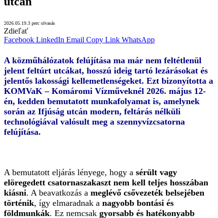
utcán
2026.05.19.
3 perc olvasás
Zdieľať
Facebook
LinkedIn
Email
Copy Link
WhatsApp
A közműhálózatok felújítása
ma már nem feltétlenül
jelent
feltúrt utcákat, hosszú ideig tartó lezárásokat és
jelentős lakossági kellemetlenségeket
. Ezt bizonyította a
KOMVaK – Komáromi Vízműveknél
2026. május 12-
én, kedden bemutatott munkafolyamat is, amelynek
során az
Ifjúság utcán
modern, feltárás nélküli
technológiával
valósult meg a
szennyvízcsatorna
felújítása
.
A bemutatott eljárás lényege, hogy a
sérült vagy
elöregedett csatornaszakaszt nem kell teljes hosszában
kiásni
. A beavatkozás a
meglévő csővezeték belsejében
történik
, így elmaradnak a
nagyobb bontási és
földmunkák
. Ez nemcsak
gyorsabb és hatékonyabb