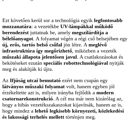
Ezt követően kerül sor a technológia egyik
legfontosabb
mozzanatára
: a vezetékbe
UV-lámpákkal működő
berendezést
juttatnak be, amely
megszilárdítja a
bélelőanyagot
. A folyamat végén a régi cső belsejében egy
új, erős, tartós belső csőfal
jön létre. A
meglévő
infrastruktúra így megőrizhető
, miközben a vezeték
műszaki állapota jelentősen javul
. A csatlakozásokat és
bekötéseket ezután
speciális robottechnológiával
nyitják
meg és alakítják ki újra.
Az
Ifjúság utcai bemutató
ezért nem csupán egy
látványos műszaki folyamat
volt, hanem egyben jól
érzékeltette azt is, milyen irányba fejlődik a
modern
csatornarekonstrukció
. A cél ma már nem kizárólag az,
hogy a hibás vezetékszakaszokat kijavítsák, hanem az is,
hogy mindez a
lehető legkisebb környezeti, közlekedési
és lakossági terhelés mellett
történjen meg.