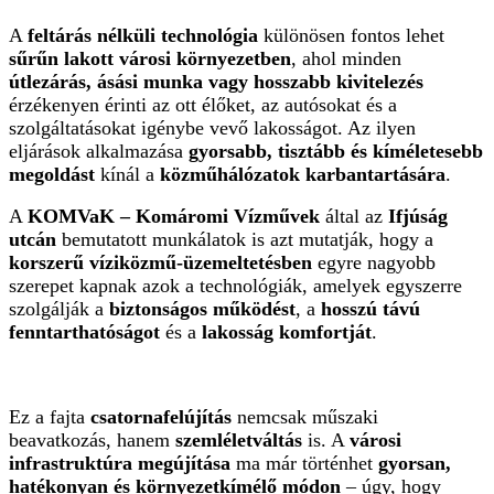
A
feltárás nélküli technológia
különösen fontos lehet
sűrűn lakott városi környezetben
, ahol minden
útlezárás, ásási munka vagy hosszabb kivitelezés
érzékenyen érinti az ott élőket, az autósokat és a
szolgáltatásokat igénybe vevő lakosságot. Az ilyen
eljárások alkalmazása
gyorsabb, tisztább és kíméletesebb
megoldást
kínál a
közműhálózatok karbantartására
.
A
KOMVaK – Komáromi Vízművek
által az
Ifjúság
utcán
bemutatott munkálatok is azt mutatják, hogy a
korszerű víziközmű-üzemeltetésben
egyre nagyobb
szerepet kapnak azok a technológiák, amelyek egyszerre
szolgálják a
biztonságos működést
, a
hosszú távú
fenntarthatóságot
és a
lakosság komfortját
.
Ez a fajta
csatornafelújítás
nemcsak műszaki
beavatkozás, hanem
szemléletváltás
is. A
városi
infrastruktúra megújítása
ma már történhet
gyorsan,
hatékonyan és környezetkímélő módon
– úgy, hogy