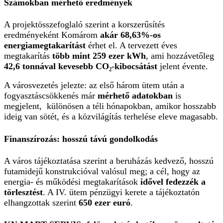
Számokban mérhető eredmények
A projektösszefoglaló szerint a korszerűsítés
eredményeként Komárom
akár 68,63%-os
energiamegtakarítást
érhet el. A tervezett éves
megtakarítás
több mint 259 ezer kWh
, ami hozzávetőleg
42,6 tonnával kevesebb CO₂-kibocsátást
jelent évente.
A városvezetés jelezte: az első három ütem után a
fogyasztáscsökkenés már
mérhető adatokban
is
megjelent, különösen a téli hónapokban, amikor hosszabb
ideig van sötét, és a közvilágítás terhelése eleve magasabb.
Finanszírozás: hosszú távú gondolkodás
A város tájékoztatása szerint a beruházás kedvező, hosszú
futamidejű konstrukcióval valósul meg; a cél, hogy az
energia- és működési megtakarítások
idővel fedezzék a
törlesztést
. A IV. ütem pénzügyi kerete a tájékoztatón
elhangzottak szerint
650 ezer euró
.