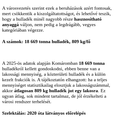
A városvezetés szerint ezek a beruházások azért fontosak,
mert csökkentik a kiszolgáltatottságot, és lehetővé teszik,
hogy a hulladék minél nagyobb része
hasznosítható
anyaggá
váljon, nem pedig a legdrágább, vegyes
kategóriában végezze.
A számok: 18 669 tonna hulladék, 809 kg/fő
A 2025-ös adatok alapján Komáromban
18 669 tonna
hulladékról kellett gondoskodni, ebben benne van a
lakossági mennyiség, a közterületi hulladék és a külön
kezelt frakciók is. A tájékoztatón elhangzott: ha a teljes
mennyiséget statisztikailag elosztjuk a lakosságszámmal,
akkor
átlagosan 809 kg hulladék jut egy lakosra
. Ez
ugyan átlag, sok mindent tartalmaz, de jól érzékelteti a
városi rendszer terhelését.
Szelektálás: 2020 óta látványos előrelépés