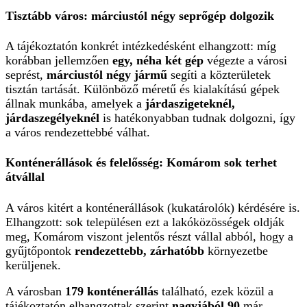
Tisztább város: márciustól négy seprőgép dolgozik
A tájékoztatón konkrét intézkedésként elhangzott: míg
korábban jellemzően
egy, néha két gép
végezte a városi
seprést,
márciustól négy jármű
segíti a közterületek
tisztán tartását. Különböző méretű és kialakítású gépek
állnak munkába, amelyek a
járdaszigeteknél,
járdaszegélyeknél
is hatékonyabban tudnak dolgozni, így
a város rendezettebbé válhat.
Konténerállások és felelősség: Komárom sok terhet
átvállal
A város kitért a konténerállások (kukatárolók) kérdésére is.
Elhangzott: sok településen ezt a lakóközösségek oldják
meg, Komárom viszont jelentős részt vállal abból, hogy a
gyűjtőpontok
rendezettebb, zárhatóbb
környezetbe
kerüljenek.
A városban
179 konténerállás
található, ezek közül a
tájékoztatón elhangzottak szerint
nagyjából 90
már