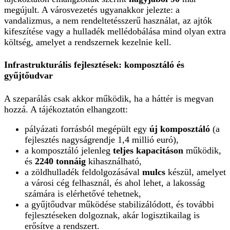
megújult. A városvezetés ugyanakkor jelezte: a
vandalizmus, a nem rendeltetésszerű használat, az ajtók
kifeszítése vagy a hulladék mellédobálása mind olyan extra
költség, amelyet a rendszernek kezelnie kell.
Infrastrukturális fejlesztések: komposztáló és
gyűjtőudvar
A szeparálás csak akkor működik, ha a háttér is megvan
hozzá. A tájékoztatón elhangzott:
pályázati forrásból megépült egy
új komposztáló
(a
fejlesztés nagyságrendje 1,4 millió euró),
a komposztáló jelenleg
teljes kapacitáson
működik,
és
2240 tonnáig
kihasználható,
a zöldhulladék feldolgozásával
mulcs
készül, amelyet
a városi cég felhasznál, és ahol lehet, a lakosság
számára is elérhetővé tehetnek,
a gyűjtőudvar működése stabilizálódott, és további
fejlesztéseken dolgoznak, akár logisztikailag is
erősítve a rendszert.