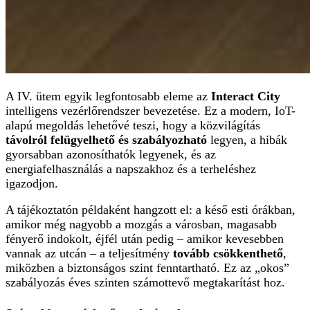
A IV. ütem egyik legfontosabb eleme az
Interact City
intelligens vezérlőrendszer bevezetése. Ez a modern, IoT-
alapú megoldás lehetővé teszi, hogy a közvilágítás
távolról felügyelhető és szabályozható
legyen, a hibák
gyorsabban azonosíthatók legyenek, és az
energiafelhasználás a napszakhoz és a terheléshez
igazodjon.
A tájékoztatón példaként hangzott el: a késő esti órákban,
amikor még nagyobb a mozgás a városban, magasabb
fényerő indokolt, éjfél után pedig – amikor kevesebben
vannak az utcán – a teljesítmény
tovább csökkenthető
,
miközben a biztonságos szint fenntartható. Ez az „okos”
szabályozás éves szinten számottevő megtakarítást hoz.