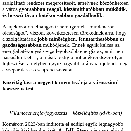
szolgáltató rendszer megerősítését, amelynek köszönhetően
a város
gyorsabban reagál, kiszámíthatóbban működik,
és hosszú távon hatékonyabban gazdálkodik
.
A tájékoztatón elhangzott: nem ígérnek „mindenáron
olcsóságot”, viszont következetesen törekednek arra, hogy
a szolgáltatások
jobb minőségben, fenntarthatóbban és
gazdaságosabban
működjenek. Ennek egyik kulcsa az
energiahatékonyság – „a legolcsóbb energia az, amit nem
használunk el” -, a másik pedig a hulladékrendszer olyan
fejlesztése, amelyben egyre nagyobb arányban jelenik meg
a szeparálás és az újrahasznosítás.
Közvilágítás: a negyedik ütem lezárja a városszintű
korszerűsítést
Villamosenergia-fogyasztás – közvilágítás (kWh-ban)
Komárom 2023-ban indította el eddigi egyik legnagyobb
közvilágítási beruházását. Az
I-II. ütem
már megvalósult,