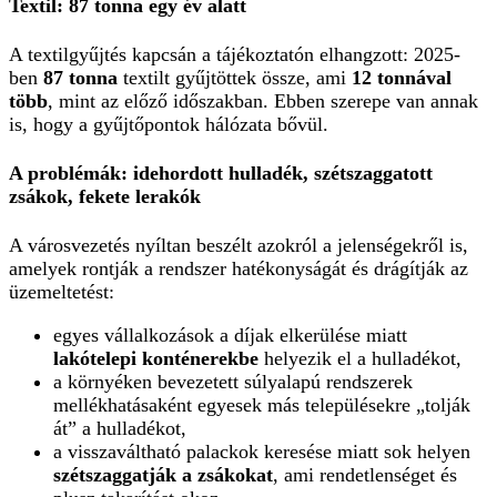
Textil: 87 tonna egy év alatt
A textilgyűjtés kapcsán a tájékoztatón elhangzott: 2025-
ben
87 tonna
textilt gyűjtöttek össze, ami
12 tonnával
több
, mint az előző időszakban. Ebben szerepe van annak
is, hogy a gyűjtőpontok hálózata bővül.
A problémák: idehordott hulladék, szétszaggatott
zsákok, fekete lerakók
A városvezetés nyíltan beszélt azokról a jelenségekről is,
amelyek rontják a rendszer hatékonyságát és drágítják az
üzemeltetést:
egyes vállalkozások a díjak elkerülése miatt
lakótelepi konténerekbe
helyezik el a hulladékot,
a környéken bevezetett súlyalapú rendszerek
mellékhatásaként egyesek más településekre „tolják
át” a hulladékot,
a visszaváltható palackok keresése miatt sok helyen
szétszaggatják a zsákokat
, ami rendetlenséget és