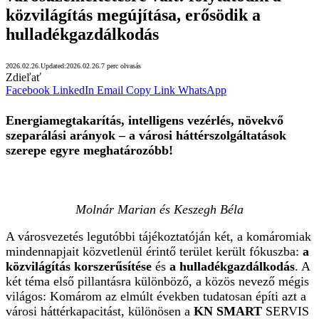
közvilágítás megújítása, erősödik a
hulladékgazdálkodás
2026.02.26.
Updated:
2026.02.26.
7 perc olvasás
Zdieľať
Facebook
LinkedIn
Email
Copy Link
WhatsApp
Energiamegtakarítás, intelligens vezérlés, növekvő
szeparálási arányok – a városi háttérszolgáltatások
szerepe egyre meghatározóbb!
Molnár Marian és Keszegh Béla
A városvezetés legutóbbi tájékoztatóján két, a komáromiak
mindennapjait közvetlenül érintő terület került fókuszba:
a
közvilágítás korszerűsítése
és
a hulladékgazdálkodás
. A
két téma első pillantásra különböző, a közös nevező mégis
világos: Komárom az elmúlt években tudatosan építi azt a
városi háttérkapacitást, különösen a
KN SMART
SERVIS