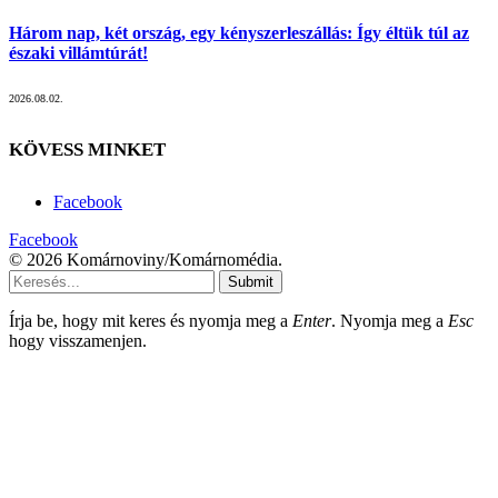
Három nap, két ország, egy kényszerleszállás: Így éltük túl az
északi villámtúrát!
2026.08.02.
KÖVESS MINKET
Facebook
Facebook
© 2026 Komárnoviny/Komárnomédia.
Submit
Írja be, hogy mit keres és nyomja meg a
Enter
. Nyomja meg a
Esc
hogy visszamenjen.