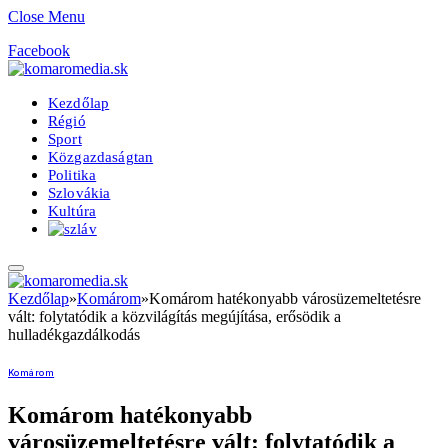
Close Menu
Facebook
Kezdőlap
Régió
Sport
Közgazdaságtan
Politika
Szlovákia
Kultúra
Kezdőlap
»
Komárom
»
Komárom hatékonyabb városüzemeltetésre
vált: folytatódik a közvilágítás megújítása, erősödik a
hulladékgazdálkodás
Komárom
Komárom hatékonyabb
városüzemeltetésre vált: folytatódik a