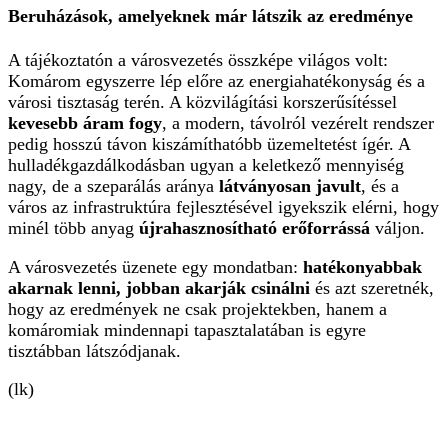
Beruházások, amelyeknek már látszik az eredménye
A tájékoztatón a városvezetés összképe világos volt:
Komárom egyszerre lép előre az energiahatékonyság és a
városi tisztaság terén. A közvilágítási korszerűsítéssel
kevesebb áram fogy
, a modern, távolról vezérelt rendszer
pedig hosszú távon kiszámíthatóbb üzemeltetést ígér. A
hulladékgazdálkodásban ugyan a keletkező mennyiség
nagy, de a szeparálás aránya
látványosan javult
, és a
város az infrastruktúra fejlesztésével igyekszik elérni, hogy
minél több anyag
újrahasznosítható erőforrássá
váljon.
A városvezetés üzenete egy mondatban:
hatékonyabbak
akarnak lenni, jobban akarják csinálni
és azt szeretnék,
hogy az eredmények ne csak projektekben, hanem a
komáromiak mindennapi tapasztalatában is egyre
tisztábban látszódjanak.
(lk)