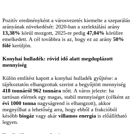
Pozitív eredményként a városvezetés kiemelte a szeparálás
arányának növekedését: 2020-ban a szelektálási arány
13,38%
körül mozgott, 2025-re pedig
47,04%
körülire
emelkedett. A cél továbbra is az, hogy ez az arány
50%
fölé
kerüljön.
Konyhai hulladék: rövid idő alatt megduplázott
mennyiség
Külön említést kapott a konyhai hulladék gyűjtése: a
tájékoztatón elhangzottak szerint a begyűjtött mennyiség
418 tonnáról 962 tonnára
nőtt. A város jelezte: ha
tartósan elérnek egy magas, stabil mennyiséget (célként az
évi 1000 tonna
nagyságrend is elhangzott), akkor
megnyílhat a lehetőség arra, hogy ebből a frakcióból
később
biogáz
vagy akár
villamos energia
is előállítható
legyen.