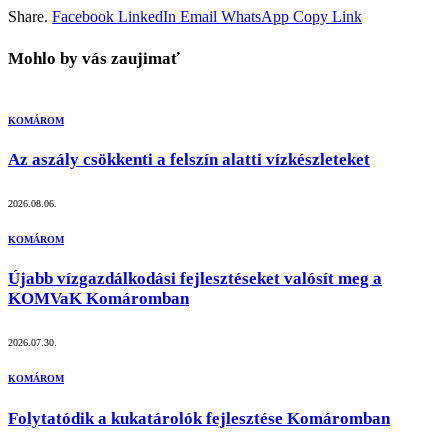
Share.
Facebook
LinkedIn
Email
WhatsApp
Copy Link
Mohlo by vás zaujimať
KOMÁROM
Az aszály csökkenti a felszín alatti vízkészleteket
2026.08.06.
KOMÁROM
Újabb vízgazdálkodási fejlesztéseket valósít meg a
KOMVaK Komáromban
2026.07.30.
KOMÁROM
Folytatódik a kukatárolók fejlesztése Komáromban