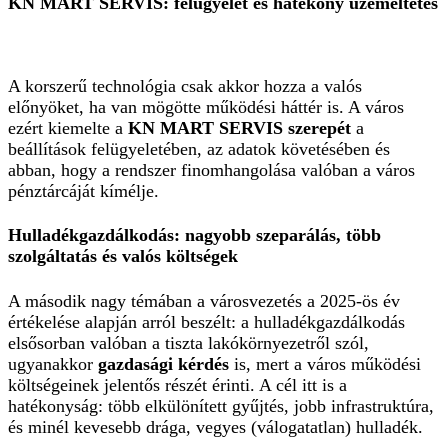
KN MART SERVIS: felügyelet és hatékony üzemeltetés
A korszerű technológia csak akkor hozza a valós
előnyöket, ha van mögötte működési háttér is. A város
ezért kiemelte a
KN MART SERVIS szerepét
a
beállítások felügyeletében, az adatok követésében és
abban, hogy a rendszer finomhangolása valóban a város
pénztárcáját kímélje.
Hulladékgazdálkodás: nagyobb szeparálás, több
szolgáltatás és valós költségek
A második nagy témában a városvezetés a 2025-ös év
értékelése alapján arról beszélt: a hulladékgazdálkodás
elsősorban valóban a tiszta lakókörnyezetről szól,
ugyanakkor
gazdasági kérdés
is, mert a város működési
költségeinek jelentős részét érinti. A cél itt is a
hatékonyság: több elkülönített gyűjtés, jobb infrastruktúra,
és minél kevesebb drága, vegyes (válogatatlan) hulladék.