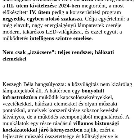
a
III. ütem kivitelezése 2024-ben
megtörtént, a most
előkészített
IV. ütem
pedig a korszerűsítési program
negyedik, egyben utolsó szakasza
. Célja egyértelmű: a
még elavult, nagy energiaigényű lámpatestek cseréje
modern, takarékos LED-világításra, és ezzel együtt a
működtetés
intelligens szintre emelése
.
Nem csak „izzócsere”: teljes rendszer, hálózati
elemekkel
Keszegh Béla hangsúlyozta: a közvilágítás nem kizárólag
lámpafejekből áll. A háttérben egy
bonyolult
infrastruktúra
működik kapcsolószekrényekkel,
vezetékekkel, hálózati elemekkel és olyan műszaki
pontokkal, amelyek korszerűsítése sokszor kevésbé
látványos, de a működés szempontjából meghatározó. A
munkálatok egy része ráadásul
villamos biztonsági
kockázatokkal járó környezetben
zajlik, ezért a
fejlesztés műszaki összetettsége és költségigénye is