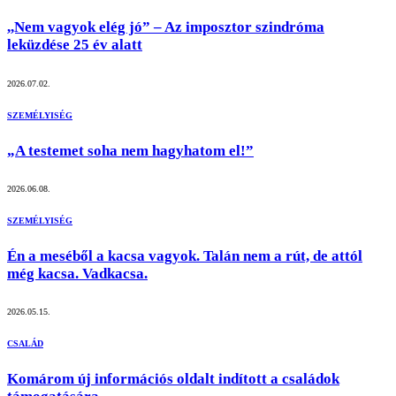
,,Nem vagyok elég jó” – Az imposztor szindróma
leküzdése 25 év alatt
2026.07.02.
SZEMÉLYISÉG
„A testemet soha nem hagyhatom el!”
2026.06.08.
SZEMÉLYISÉG
Én a meséből a kacsa vagyok. Talán nem a rút, de attól
még kacsa. Vadkacsa.
2026.05.15.
CSALÁD
Komárom új információs oldalt indított a családok