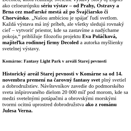
ako celoeurópsku
sériu výstav – od Prahy, Ostravy a
Brna cez maďarské mestá až po Švajčiarsko či
Chorvátsko
. „Našou ambíciou je spájať ľudí svetlom.
Každá výstava má iný príbeh, ale všetky sledujú rovnaký
cieľ – vytvoriť priestor, kde sa zastavíme a nadýchame
pokoja,“ približuje filozofiu projektu
Eva Poláčková,
majiteľka rodinnej firmy Decoled
a autorka myšlienky
svetelnej výstavy.
Komárno: Fantasy Light Park v areáli Starej pevnosti
Historický areál Starej pevnosti v Komárne sa od 14.
novembra premení na čarovný fantasy svet
plný svetiel
a dobrodružstiev. Návštevníkov zavedie do podmorského
sveta inšpirovaného dielom 20 000 míľ pod morom, kde sa
medzi svetelnými potápačmi a obrovskými morskými
tvormi ocitnú uprostred dobrodružstva
ako z románu
Julesa Verna.