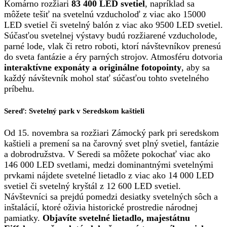
Komárno rozžiari
83 400 LED svetiel
, napríklad sa
môžete tešiť na svetelnú vzducholoď z viac ako 15000
LED svetiel či svetelný balón z viac ako 9500 LED svetiel.
Súčasťou svetelnej výstavy budú rozžiarené vzducholode,
parné lode, vlak či retro roboti, ktorí návštevníkov prenesú
do sveta fantázie a éry parných strojov. Atmosféru dotvoria
interaktívne exponáty a originálne fotopointy
, aby sa
každý návštevník mohol stať súčasťou tohto svetelného
príbehu.
Sereď: Svetelný park v Seredskom kaštieli
Od 15. novembra sa rozžiari Zámocký park pri seredskom
kaštieli a premení sa na čarovný svet plný svetiel, fantázie
a dobrodružstva. V Seredi sa môžete pokochať viac ako
146 000 LED svetlami, medzi dominantnými svetelnými
prvkami nájdete svetelné lietadlo z viac ako 14 000 LED
svetiel či svetelný kryštál z 12 600 LED svetiel.
Návštevníci sa prejdú pomedzi desiatky svetelných sôch a
inštalácií, ktoré oživia historické prostredie národnej
pamiatky.
Objavíte svetelné lietadlo, majestátnu