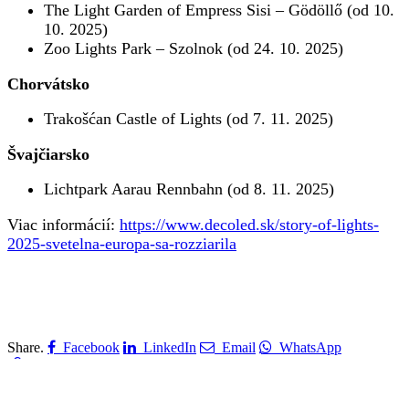
The Light Garden of Empress Sisi – Gödöllő (od 10.
10. 2025)
Zoo Lights Park – Szolnok (od 24. 10. 2025)
Chorvátsko
Trakošćan Castle of Lights (od 7. 11. 2025)
Švajčiarsko
Lichtpark Aarau Rennbahn (od 8. 11. 2025)
Viac informácií:
https://www.decoled.sk/story-of-lights-
2025-svetelna-europa-sa-rozziarila
Share.
Facebook
LinkedIn
Email
WhatsApp
Copy Link
Mohlo by vás zaujimať