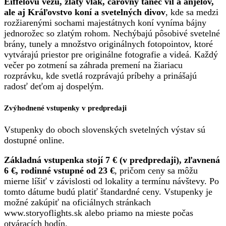
Eiffelovu vežu, zlatý vlak, čarovný tanec víl a anjelov,
ale aj Kráľovstvo koní a svetelných divov
, kde sa medzi
rozžiarenými sochami majestátnych koní vyníma bájny
jednorožec so zlatým rohom. Nechýbajú pôsobivé svetelné
brány, tunely a množstvo originálnych fotopointov, ktoré
vytvárajú priestor pre originálne fotografie a videá. Každý
večer po zotmení sa záhrada premení na žiariacu
rozprávku, kde svetlá rozprávajú príbehy a prinášajú
radosť deťom aj dospelým.
Zvýhodnené vstupenky v predpredaji
Vstupenky do oboch slovenských svetelných výstav sú
dostupné online.
Základná vstupenka stojí 7 € (v predpredaji), zľavnená
6 €, rodinné vstupné od 23 €
, pričom ceny sa môžu
mierne líšiť v závislosti od lokality a termínu návštevy. Po
tomto dátume budú platiť štandardné ceny. Vstupenky je
možné zakúpiť na oficiálnych stránkach
www.storyoflights.sk alebo priamo na mieste počas
otváracích hodín.