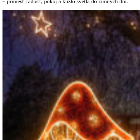
– priniesť radosť, pokoj a kúzlo svetla do zimných dní.