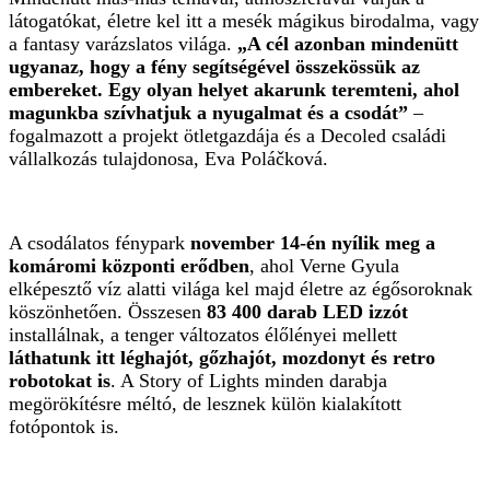
látogatókat, életre kel itt a mesék mágikus birodalma, vagy
a fantasy varázslatos világa.
„A cél azonban mindenütt
ugyanaz, hogy a fény segítségével összekössük az
embereket. Egy olyan helyet akarunk teremteni, ahol
magunkba szívhatjuk a nyugalmat és a csodát”
–
fogalmazott a projekt ötletgazdája és a Decoled családi
vállalkozás tulajdonosa, Eva Poláčková.
A csodálatos fénypark
november 14-én nyílik meg a
komáromi központi erődben
, ahol Verne Gyula
elképesztő víz alatti világa kel majd életre az égősoroknak
köszönhetően. Összesen
83 400 darab LED izzót
installálnak, a tenger változatos élőlényei mellett
láthatunk itt léghajót, gőzhajót, mozdonyt és retro
robotokat is
. A Story of Lights minden darabja
megörökítésre méltó, de lesznek külön kialakított
fotópontok is.