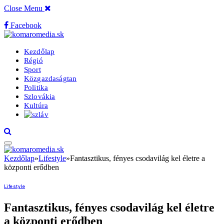
Close Menu
Facebook
Kezdőlap
Régió
Sport
Közgazdaságtan
Politika
Szlovákia
Kultúra
Kezdőlap
»
Lifestyle
»
Fantasztikus, fényes csodavilág kel életre a
központi erődben
Lifestyle
Fantasztikus, fényes csodavilág kel életre
a központi erődben