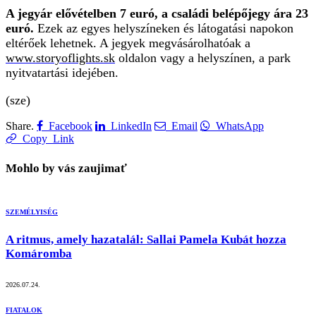
A jegyár elővételben 7 euró, a családi belépőjegy ára 23
euró.
Ezek az egyes helyszíneken és látogatási napokon
eltérőek lehetnek. A jegyek megvásárolhatóak a
www.storyoflights.sk
oldalon vagy a helyszínen, a park
nyitvatartási idejében.
(sze)
Share.
Facebook
LinkedIn
Email
WhatsApp
Copy Link
Mohlo by vás zaujimať
SZEMÉLYISÉG
A ritmus, amely hazatalál: Sallai Pamela Kubát hozza
Komáromba
2026.07.24.
FIATALOK