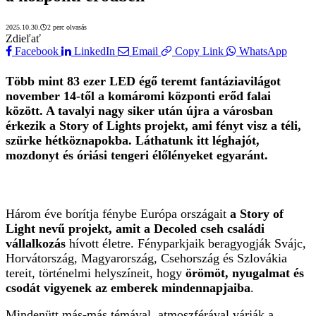
2025.10.30.
2 perc olvasás
Zdieľať
Facebook
LinkedIn
Email
Copy Link
WhatsApp
Több mint 83 ezer LED égő teremt fantáziavilágot
november 14-től a komáromi központi erőd falai
között. A tavalyi nagy siker után újra a városban
érkezik a Story of Lights projekt, ami fényt visz a téli,
szürke hétköznapokba. Láthatunk itt léghajót,
mozdonyt és óriási tengeri élőlényeket egyaránt.
Három éve borítja fénybe Európa országait
a Story of
Light nevű projekt, amit a Decoled cseh családi
vállalkozás
hívott életre. Fényparkjaik beragyogják Svájc,
Horvátország, Magyarország, Csehország és Szlovákia
tereit, történelmi helyszíneit, hogy
örömöt, nyugalmat és
csodát vigyenek az emberek mindennapjaiba
.
Mindenütt más-más témával, atmoszférával várják a