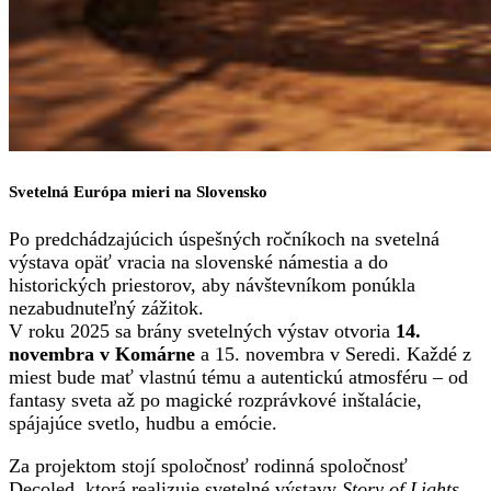
Svetelná Európa mieri na Slovensko
Po predchádzajúcich úspešných ročníkoch na svetelná
výstava opäť vracia na slovenské námestia a do
historických priestorov, aby návštevníkom ponúkla
nezabudnuteľný zážitok.
V roku 2025 sa brány svetelných výstav otvoria
14.
novembra v Komárne
a 15. novembra v Seredi. Každé z
miest bude mať vlastnú tému a autentickú atmosféru – od
fantasy sveta až po magické rozprávkové inštalácie,
spájajúce svetlo, hudbu a emócie.
Za projektom stojí spoločnosť rodinná spoločnosť
Decoled, ktorá realizuje svetelné výstavy
Story of Lights