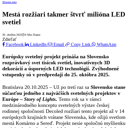
Slovensko
Mestá rozžiari takmer štvrť milióna LED
svetiel
30. októbra 2025
4 Min čítanie
Zdieľať
Facebook
LinkedIn
Email
Copy Link
WhatsApp
Európsky svetelný projekt prináša na Slovensko
rozprávkový svet tisícok svetiel, inovatívnych 3D
dekorácií a úsporných LED technológií. Zvýhodnené
vstupenky sú v predpredaji do 25. októbra 2025.
Bratislava 20.10.2025 – Už po tretí raz sa
Slovensko stane
súčasťou jedného z najväčších svetelných projektov
v
Európe –
Story of Lights
.
Tento rok sa v rámci
medzinárodného konceptu svetelných výstav českej
rodinnej spoločnosti Decoled rozžiari tento projekt až v 14
európskych krajinách vrátane Slovenska, kde ožijú svetlom
mestá Komárno a Sereď. Projekt nesie spoločnú myšlienku