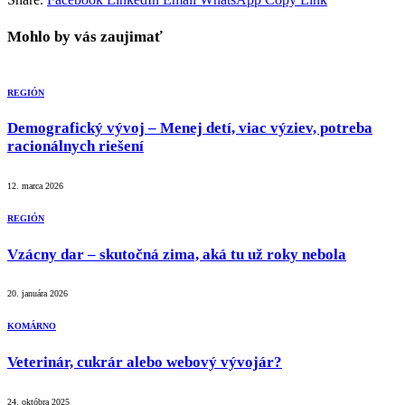
Mohlo by vás zaujimať
REGIÓN
Demografický vývoj – Menej detí, viac výziev, potreba
racionálnych riešení
12. marca 2026
REGIÓN
Vzácny dar – skutočná zima, aká tu už roky nebola
20. januára 2026
KOMÁRNO
Veterinár, cukrár alebo webový vývojár?
24. októbra 2025