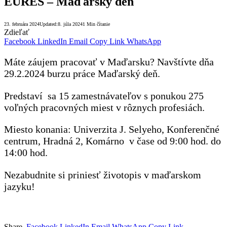
EURES – Maďarský deň
23. februára 2024
Updated:
8. júla 2024
1 Min čítanie
Zdieľať
Facebook
LinkedIn
Email
Copy Link
WhatsApp
Máte záujem pracovať v Maďarsku? Navštívte dňa
29.2.2024 burzu práce Maďarský deň.
Predstaví sa 15 zamestnávateľov s ponukou 275
voľných pracovných miest v rôznych profesiách.
Miesto konania: Univerzita J. Selyeho, Konferenčné
centrum, Hradná 2, Komárno v čase od 9:00 hod. do
14:00 hod.
Nezabudnite si priniesť životopis v maďarskom
jazyku!
Share.
Facebook
LinkedIn
Email
WhatsApp
Copy Link