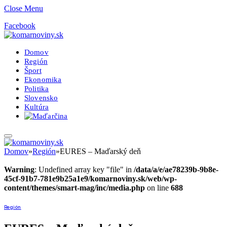
Close Menu
Facebook
Domov
Región
Šport
Ekonomika
Politika
Slovensko
Kultúra
Domov
»
Región
»
EURES – Maďarský deň
Warning
: Undefined array key "file" in
/data/a/e/ae78239b-9b8e-
45cf-91b7-781e9b25a1e9/komarnoviny.sk/web/wp-
content/themes/smart-mag/inc/media.php
on line
688
Región