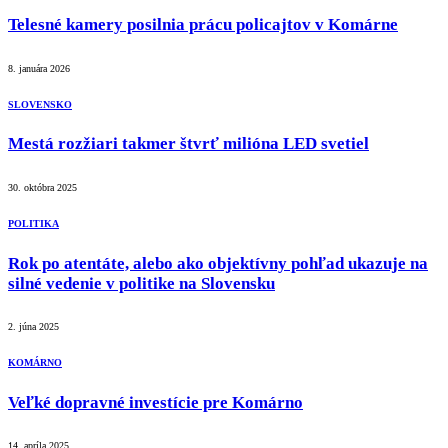
Telesné kamery posilnia prácu policajtov v Komárne
8. januára 2026
SLOVENSKO
Mestá rozžiari takmer štvrť milióna LED svetiel
30. októbra 2025
POLITIKA
Rok po atentáte, alebo ako objektívny pohľad ukazuje na
silné vedenie v politike na Slovensku
2. júna 2025
KOMÁRNO
Veľké dopravné investície pre Komárno
14. apríla 2025