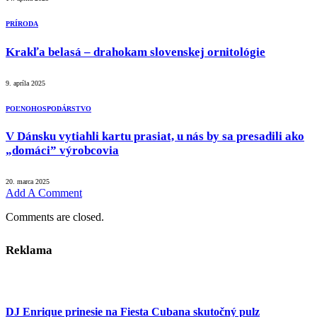
PRÍRODA
Krakľa belasá – drahokam slovenskej ornitológie
9. apríla 2025
POĽNOHOSPODÁRSTVO
V Dánsku vytiahli kartu prasiat, u nás by sa presadili ako
„domáci” výrobcovia
20. marca 2025
Add A Comment
Comments are closed.
Reklama
DJ Enrique prinesie na Fiesta Cubana skutočný pulz