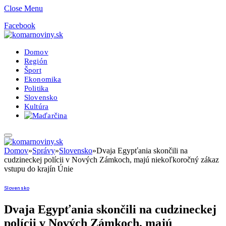
Close Menu
Facebook
Domov
Región
Šport
Ekonomika
Politika
Slovensko
Kultúra
Domov
»
Správy
»
Slovensko
»
Dvaja Egypťania skončili na
cudzineckej polícii v Nových Zámkoch, majú niekoľkoročný zákaz
vstupu do krajín Únie
Slovensko
Dvaja Egypťania skončili na cudzineckej
polícii v Nových Zámkoch, majú