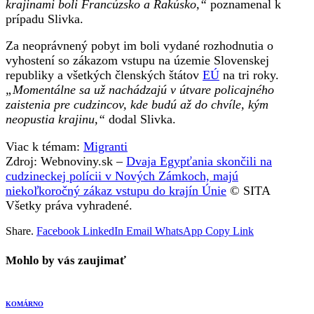
krajinami boli Francúzsko a Rakúsko,“
poznamenal k
prípadu Slivka.
Za neoprávnený pobyt im boli vydané rozhodnutia o
vyhostení so zákazom vstupu na územie Slovenskej
republiky a všetkých členských štátov
EÚ
na tri roky.
„Momentálne sa už nachádzajú v útvare policajného
zaistenia pre cudzincov, kde budú až do chvíle, kým
neopustia krajinu,“
dodal Slivka.
Viac k témam:
Migranti
Zdroj: Webnoviny.sk –
Dvaja Egypťania skončili na
cudzineckej polícii v Nových Zámkoch, majú
niekoľkoročný zákaz vstupu do krajín Únie
© SITA
Všetky práva vyhradené.
Share.
Facebook
LinkedIn
Email
WhatsApp
Copy Link
Mohlo by vás zaujimať
KOMÁRNO