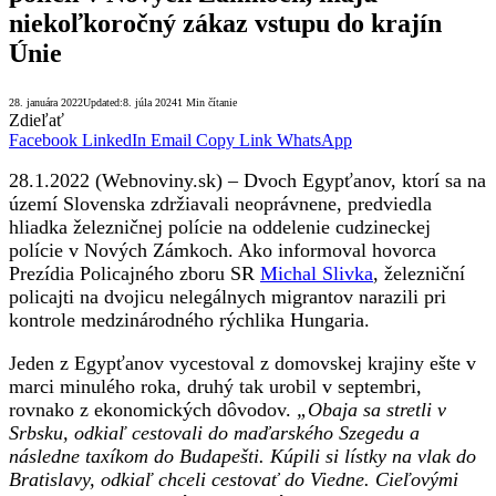
niekoľkoročný zákaz vstupu do krajín
Únie
28. januára 2022
Updated:
8. júla 2024
1 Min čítanie
Zdieľať
Facebook
LinkedIn
Email
Copy Link
WhatsApp
28.1.2022 (Webnoviny.sk) – Dvoch Egypťanov, ktorí sa na
území Slovenska zdržiavali neoprávnene, predviedla
hliadka železničnej polície na oddelenie cudzineckej
polície v Nových Zámkoch. Ako informoval hovorca
Prezídia Policajného zboru SR
Michal Slivka
, železniční
policajti na dvojicu nelegálnych migrantov narazili pri
kontrole medzinárodného rýchlika Hungaria.
Jeden z Egypťanov vycestoval z domovskej krajiny ešte v
marci minulého roka, druhý tak urobil v septembri,
rovnako z ekonomických dôvodov.
„Obaja sa stretli v
Srbsku, odkiaľ cestovali do maďarského Szegedu a
následne taxíkom do Budapešti. Kúpili si lístky na vlak do
Bratislavy, odkiaľ chceli cestovať do Viedne. Cieľovými