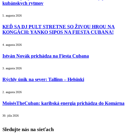
kubánskych rytmov
5. augusta 2026
KEĎ SA DJ PULT STRETNE SO ŽIVOU HROU NA
KONGÁCH: YANKO SIPOS NA FIESTA CUBANA!
4. augusta 2026
István Novák prichádza na Fiesta Cubana
3. augusta 2026
Rýchly únik na sever: Tallinn – Helsinki
2. augusta 2026
MoisésTheCuban: karibská energia prichádza do Komárna
30. júla 2026
Sledujte nás na sieťach