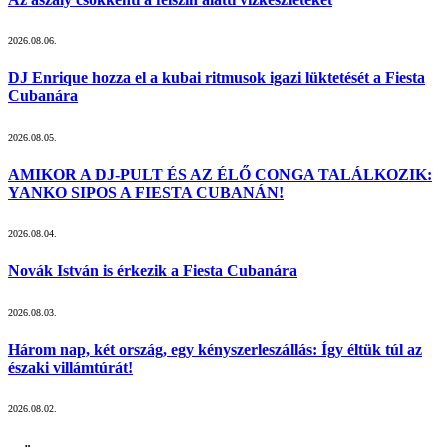
2026.08.06.
DJ Enrique hozza el a kubai ritmusok igazi lüktetését a Fiesta
Cubanára
2026.08.05.
AMIKOR A DJ-PULT ÉS AZ ÉLŐ CONGA TALÁLKOZIK:
YANKO SIPOS A FIESTA CUBANÁN!
2026.08.04.
Novák István is érkezik a Fiesta Cubanára
2026.08.03.
Három nap, két ország, egy kényszerleszállás: Így éltük túl az
északi villámtúrát!
2026.08.02.