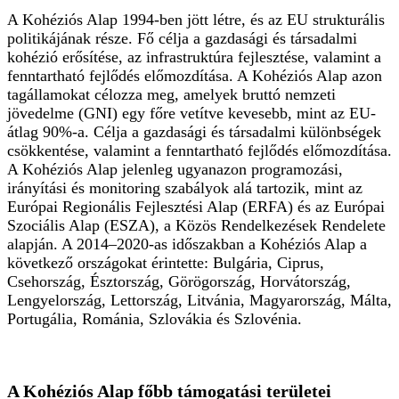
A Kohéziós Alap 1994-ben jött létre, és az EU strukturális
politikájának része. Fő célja a gazdasági és társadalmi
kohézió erősítése, az infrastruktúra fejlesztése, valamint a
fenntartható fejlődés előmozdítása. A Kohéziós Alap azon
tagállamokat célozza meg, amelyek bruttó nemzeti
jövedelme (GNI) egy főre vetítve kevesebb, mint az EU-
átlag 90%-a. Célja a gazdasági és társadalmi különbségek
csökkentése, valamint a fenntartható fejlődés előmozdítása.
A Kohéziós Alap jelenleg ugyanazon programozási,
irányítási és monitoring szabályok alá tartozik, mint az
Európai Regionális Fejlesztési Alap (ERFA) és az Európai
Szociális Alap (ESZA), a Közös Rendelkezések Rendelete
alapján. A 2014–2020-as időszakban a Kohéziós Alap a
következő országokat érintette: Bulgária, Ciprus,
Csehország, Észtország, Görögország, Horvátország,
Lengyelország, Lettország, Litvánia, Magyarország, Málta,
Portugália, Románia, Szlovákia és Szlovénia.
A Kohéziós Alap főbb támogatási területei