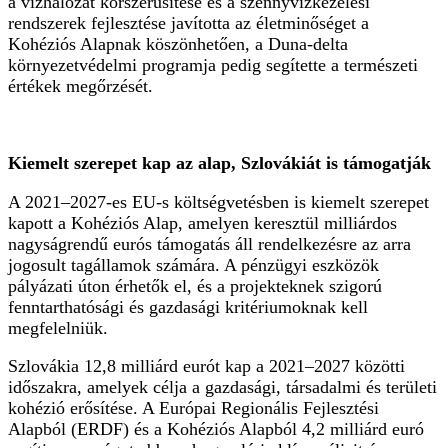
a vízhálózat korszerűsítése és a szennyvízkezelési
rendszerek fejlesztése javította az életminőséget a
Kohéziós Alapnak köszönhetően, a Duna-delta
környezetvédelmi programja pedig segítette a természeti
értékek megőrzését.
Kiemelt szerepet kap az alap, Szlovákiát is támogatják
A 2021–2027-es EU-s költségvetésben is kiemelt szerepet
kapott a Kohéziós Alap, amelyen keresztül milliárdos
nagyságrendű eurós támogatás áll rendelkezésre az arra
jogosult tagállamok számára. A pénzügyi eszközök
pályázati úton érhetők el, és a projekteknek szigorú
fenntarthatósági és gazdasági kritériumoknak kell
megfelelniük.
Szlovákia 12,8 milliárd eurót kap a 2021–2027 közötti
időszakra, amelyek célja a gazdasági, társadalmi és területi
kohézió erősítése. A Európai Regionális Fejlesztési
Alapból (ERDF) és a Kohéziós Alapból 4,2 milliárd euró