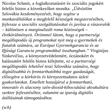
Nicolas Schmit, a foglalkoztatásért és szociális jogokért
felelős biztos a következőket mondta: „
Üdvözlöm
Szlovákia kezdeményezését, hogy segítse a
munkavállalókat a megfelelő készségek megszerzésében,
fejlessze a szociális szolgáltatásokat és javítsa a rászorulók
– különösen a marginalizált roma közösségek –
életkörülményeit. Örömmel látom, hogy a partnerségi
megállapodás új programokat nyit meg a gyermekek és
fiatalok számára, az Európai Gyermekgarancia és az
Ifjúsági Garancia programokkal összhangban.”
Virginijus
Sinkevičius, a környezetvédelemért, óceánokért és
halászatért felelős biztos kifejtette, e
z a partnerségi
megállapodás lehetővé teszi Szlovákia számára, hogy
digitálisabbá és fenntarthatóbbá tegye gazdaságát,
elősegítve a körkörös és környezettudatos üzleti
gyakorlatokat. Emellett hozzájárul a fenntartható,
innovatív és alacsony szén-dioxid-kibocsátású akvakultúra
szektor fejlesztéséhez, valamint az iparág digitális
átállásának támogatásához.
(sch)