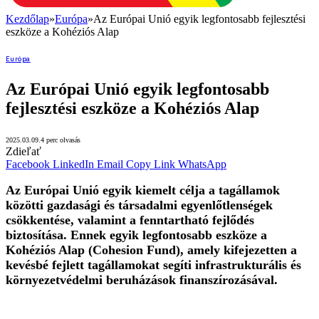
Kezdőlap
»
Európa
»
Az Európai Unió egyik legfontosabb fejlesztési
eszköze a Kohéziós Alap
Európa
Az Európai Unió egyik legfontosabb
fejlesztési eszköze a Kohéziós Alap
2025.03.09.
4 perc olvasás
Zdieľať
Facebook
LinkedIn
Email
Copy Link
WhatsApp
Az Európai Unió egyik kiemelt célja a tagállamok
közötti gazdasági és társadalmi egyenlőtlenségek
csökkentése, valamint a fenntartható fejlődés
biztosítása. Ennek egyik legfontosabb eszköze a
Kohéziós Alap (Cohesion Fund), amely kifejezetten a
kevésbé fejlett tagállamokat segíti infrastrukturális és
környezetvédelmi beruházások finanszírozásával.