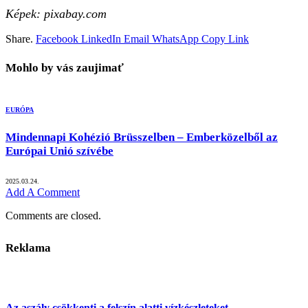
Képek:
pixabay.com
Share.
Facebook
LinkedIn
Email
WhatsApp
Copy Link
Mohlo by vás zaujimať
EURÓPA
Mindennapi Kohézió Brüsszelben – Emberközelből az
Európai Unió szívébe
2025.03.24.
Add A Comment
Comments are closed.
Reklama
Az aszály csökkenti a felszín alatti vízkészleteket