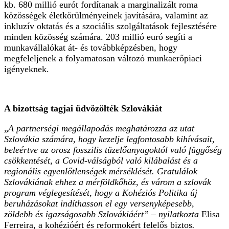
kb. 680 millió eurót fordítanak a marginalizált roma
közösségek életkörülményeinek javítására, valamint az
inkluzív oktatás és a szociális szolgáltatások fejlesztésére
minden közösség számára. 203 millió euró segíti a
munkavállalókat át- és továbbképzésben, hogy
megfeleljenek a folyamatosan változó munkaerőpiaci
igényeknek.
A bizottság tagjai üdvözölték Szlovákiát
„
A partnerségi megállapodás meghatározza az utat
Szlovákia számára, hogy kezelje legfontosabb kihívásait,
beleértve az orosz fosszilis tüzelőanyagoktól való függőség
csökkentését, a Covid-válságból való kilábalást és a
regionális egyenlőtlenségek mérséklését. Gratulálok
Szlovákiának ehhez a mérföldkőhöz, és várom a szlovák
program véglegesítését, hogy a Kohéziós Politika új
beruházásokat indíthasson el egy versenyképesebb,
zöldebb és igazságosabb Szlovákiáért” – nyilatkozta
Elisa
Ferreira, a kohézióért és reformokért felelős biztos
.