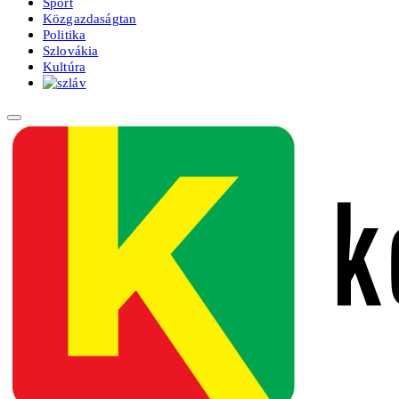
Sport
Közgazdaságtan
Politika
Szlovákia
Kultúra