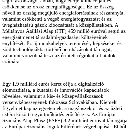
segíti az országot abban, hogy elérje klímacéljait és
csökkentse az orosz energiafüggőséget. Ez az összeg
növeli az ország megújuló energiaforrásainak részarányát,
valamint csökkenti a végső energiafogyasztást és az
üvegházhatású gázok kibocsátását a középületekben. A
Méltányos Átállási Alap (JTF) 459 millió euróval segíti az
energiaátmenet társadalmi-gazdasági költségeinek
enyhítését. Ez új munkahelyek teremtését, képzéseket és
zöld technológiákba történő beruházásokat támogat,
valamint vonzóbbá teszi az érintett régiókat a fiatalok
számára.
Egy 1,9 milliárd eurós keret célja a digitalizáció
előmozdítása, a kutatási és innovációs kapacitások
növelése, valamint a kis- és középvállalkozások
versenyképességének fokozása Szlovákiában. Kiemelt
figyelmet kap az egyetemek, a magánszektor és az üzleti
szféra közötti együttműködés erősítése is. Az Európai
Szociális Alap Plusz (ESF+) 3,2 milliárd euróval támogatja
az Európai Szociális Jogok Pillérének végrehajtását. Ebből