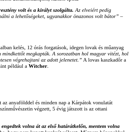
sztény volt és a királyt szolgálta.
Az elveiért pedig
sználni a lehetőségeket, ugyanakkor önazonos volt bátor”
–
lban kelés, 12 órás forgatások, idegen lovak és műanyag
n mindkettőt megkapták. A sorozatban hol magyar vitézt, hol
tesen végrehajtani az adott jelenetet.”
A lovas kaszkadőr a
int például a
Witcher
.
lt az anyafölddel és minden nap a Kárpátok vonulatát
zínművészetin végzett, 5 évig játszott is az ottani
engedtek volna át az első határátkelőn, mentem volna