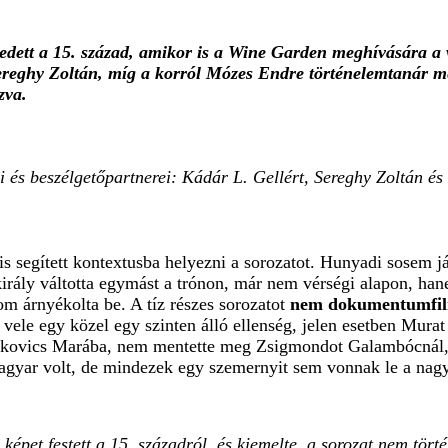
dett a 15. század, amikor is a
Wine Garden
meghívására a v
 Sereghy Zoltán, míg a korról Mózes Endre történelemtanár me
zva.
 és beszélgetőpartnerei: Kádár L. Gellért, Sereghy Zoltán é
is segített kontextusba helyezni a sorozatot. Hunyadi sosem 
rály váltotta egymást a trónon, már nem vérségi alapon, han
m árnyékolta be. A tíz részes sorozatot
nem dokumentumfi
le egy közel egy szinten álló ellenség, jelen esetben Murat 
kovics Marába, nem mentette meg Zsigmondot Galambócnál, sz
yar volt, de mindezek egy szemernyit sem vonnak le a nagyí
 képet festett a 15. századról, és kiemelte, a sorozat nem tö