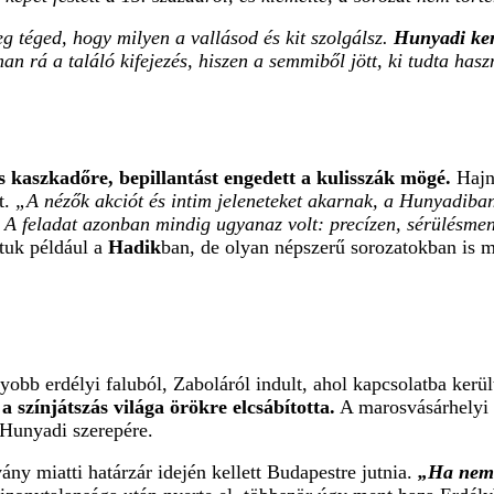
 téged, hogy milyen a vallásod és kit szolgálsz.
Hunyadi kere
an rá a találó kifejezés, hiszen a semmiből jött, ki tudta ha
s kaszkadőre, bepillantást engedett a kulisszák mögé.
Hajna
t.
„A nézők akciót és intim jeleneteket akarnak, a Hunyadiba
g. A feladat azonban mindig ugyanaz volt: precízen, sérülésmen
ttuk például a
Hadik
ban, de olyan népszerű sorozatokban is m
obb erdélyi faluból, Zaboláról indult, ahol kapcsolatba kerü
 színjátszás világa örökre elcsábította.
A marosvásárhelyi s
 Hunyadi szerepére.
ány miatti határzár idején kellett Budapestre jutnia.
„Ha nem 