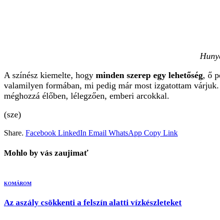
Hunya
A színész kiemelte, hogy
minden szerep egy lehetőség
, ő 
valamilyen formában, mi pedig már most izgatottam várjuk.
méghozzá élőben, lélegzően, emberi arcokkal.
(sze)
Share.
Facebook
LinkedIn
Email
WhatsApp
Copy Link
Mohlo by vás zaujimať
KOMÁROM
Az aszály csökkenti a felszín alatti vízkészleteket