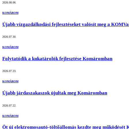
2026.08.06.
KOMÁROM
Újabb vízgazdálkodási fejlesztéseket valósít meg a KO
2026.07.30.
KOMÁROM
Folytatódik a kukatárolók fejlesztése Komáromban
2026.07.23.
KOMÁROM
Újabb járdaszakaszok újultak meg Komáromban
2026.07.22.
KOMÁROM
Öt új elektromosautó-töltőállomás kezdte meg működésé