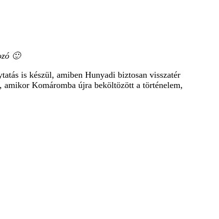
ozó 🙂
lytatás is készül, amiben Hunyadi biztosan visszatér
, amikor Komáromba újra beköltözött a történelem,