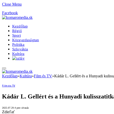
Close Menu
Facebook
Kezdőlap
Régió
Sport
Közgazdaságtan
Politika
Szlovákia
Kultúra
Kezdőlap
»
Kultúra
»
Film és TV
»
Kádár L. Gellért és a Hunyadi kulissz
Film és TV
Kádár L. Gellért és a Hunyadi kulisszatitk
2025.07.29.
4 perc olvasás
Zdieľať