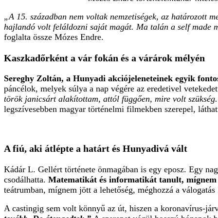
„A 15. században nem voltak nemzetiségek, az határozott meg
hajlandó volt feláldozni saját magát. Ma talán a self made m
foglalta össze Mózes Endre.
Kaszkadőrként a vár fokán és a várárok mélyén
Sereghy Zoltán, a Hunyadi akciójeleneteinek egyik fonto
páncélok, melyek súlya a nap végére az eredetivel vetekedet
török janicsárt alakítottam, attól függően, mire volt szüksé
legszívesebben magyar történelmi filmekben szerepel, látha
A fiú, aki átlépte a határt és Hunyadivá vált
Kádár L. Gellért története önmagában is egy eposz. Egy nagy
csodálhatta.
Matematikát és informatikát tanult, mígnem a
teátrumban, mígnem jött a lehetőség, méghozzá a válogatás
A castingig sem volt könnyű az út, hiszen a koronavírus-járv