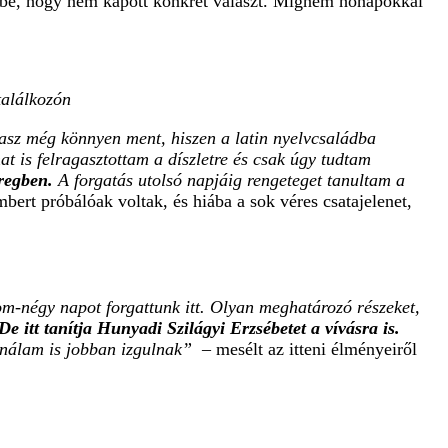
lybe, hogy nem kapott konkrét választ. Mígnem hónapokkal
találkozón
lasz még könnyen ment, hiszen a latin nyelvcsaládba
at is felragasztottam a díszletre és csak úgy tudtam
regben.
A forgatás utolsó napjáig rengeteget tanultam a
ert próbálóak voltak, és hiába a sok véres csatajelenet,
m-négy napot forgattunk itt. Olyan meghatározó részeket,
 itt tanítja Hunyadi Szilágyi Erzsébetet a vívásra is.
 nálam is jobban izgulnak”
– mesélt az itteni élményeiről