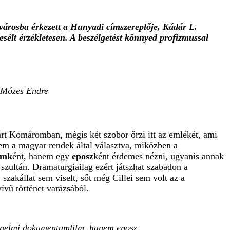
árosba érkezett a Hunyadi címszereplője, Kádár L.
sélt érzékletesen. A beszélgetést könnyed profizmussal
s Mózes Endre
járt Komáromban, mégis két szobor őrzi itt az emlékét, ami
em a magyar rendek által választva, miközben a
lmk
ént, hanem egy
eposz
ként érdemes nézni, ugyanis annak
szultán. Dramaturgiailag ezért játszhat szabadon a
akállat sem viselt, sőt még Cillei sem volt az a
vű történet varázsából.
rténelmi dokumentumfilm, hanem eposz