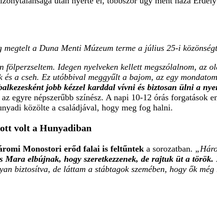
izonytalansága után nyerte el, többször úgy ment haza Erdé
g megtelt a Duna Menti Múzeum terme a július 25-i közönség
en fölperzseltem. Idegen nyelveken kellett megszólalnom, az o
örök és a cseh. Ez utóbbival meggyűlt a bajom, az egy mondatom
lkezesként jobb kézzel karddal vívni és biztosan ülni a nye
az egyre népszerűbb színész. A napi 10-12 órás forgatások emb
nyadi közölte a családjával, hogy meg fog halni.
tt volt a Hunyadiban
romi Monostori erőd falai is feltűntek
a sorozatban.
„Háro
Mara elbújnak, hogy szeretkezzenek, de rajtuk üt a török. De
ugyan biztosítva, de láttam a stábtagok szemében, hogy ők még