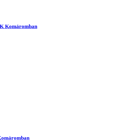
MVaK Komáromban
t Komáromban