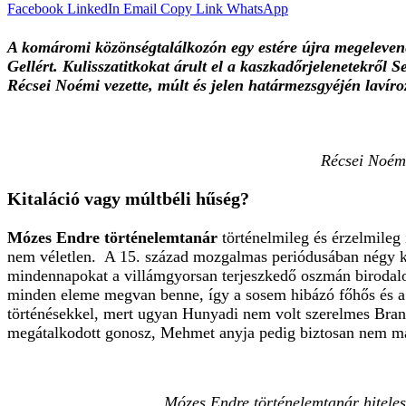
Facebook
LinkedIn
Email
Copy Link
WhatsApp
A komáromi közönségtalálkozón egy estére újra megelevene
Gellért. Kulisszatitkokat árult el a kaszkadőrjelenetekről
Récsei Noémi
vezette, múlt és jelen határmezsgyéjén lavíro
Récsei Noémi
Kitaláció vagy múltbéli hűség?
Mózes Endre történelemtanár
történelmileg és érzelmileg 
nem véletlen. A 15. század mozgalmas periódusában négy ki
mindennapokat a villámgyorsan terjeszkedő oszmán birodalo
minden eleme megvan benne, így a sosem hibázó főhős és a ve
történésekkel, mert ugyan Hunyadi nem volt szerelmes Bran
megátalkodott gonosz, Mehmet anyja pedig biztosan nem mag
Mózes Endre történelemtanár hiteles