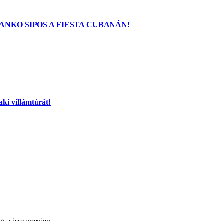
ANKO SIPOS A FIESTA CUBANÁN!
aki villámtúrát!
y visszamenjen.