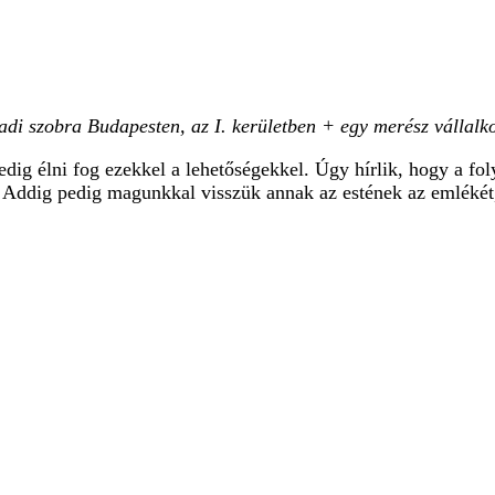
di szobra Budapesten, az I. kerületben + egy merész vállalk
pedig élni fog ezekkel a lehetőségekkel. Úgy hírlik, hogy a fo
 Addig pedig magunkkal visszük annak az estének az emlékét