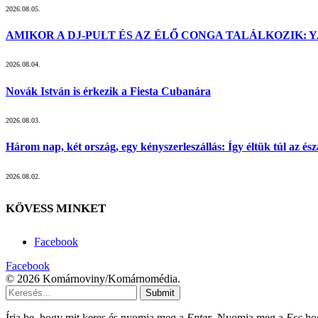
2026.08.05.
AMIKOR A DJ-PULT ÉS AZ ÉLŐ CONGA TALÁLKOZIK: Y
2026.08.04.
Novák István is érkezik a Fiesta Cubanára
2026.08.03.
Három nap, két ország, egy kényszerleszállás: Így éltük túl az ész
2026.08.02.
KÖVESS MINKET
Facebook
Facebook
© 2026 Komárnoviny/Komárnomédia.
Submit
Írja be, hogy mit keres és nyomja meg a
Enter
. Nyomja meg a
Esc
hog