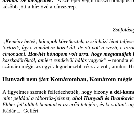
tovább. De átengedtek.”
A szerepet végül hosszú hónapok b
később jött a hír: övé a címszerep.
Zsúfolási
„Kemény hetek, hónapok következtek, a színházi létet teljes
tartozik, így a románhoz közel áll, de ott volt a szerb, a t
elmondani.
Hat-hét hónapom volt arra, hogy megtanuljak ba
kaszkadőröktől, amiért rendkívül hálás vagyok”
– mondta el 
számára mégis az egyik legnehezebb rész az volt, amikor Hu
Hunyadi nem járt Komáromban, Komárom mégis o
A figyelmes szemek felfedezhették, hogy bizony
a dél-komá
mint például a tábortűz-jelenet,
ahol Hunyadi és Brankovics 
Ehhez felküldtek bennünket az erőd tetejére, és ki voltunk 
Kádár L. Gellért.