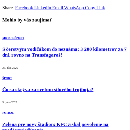
Share.
Facebook
LinkedIn
Email
WhatsApp
Copy Link
Mohlo by vás zaujimať
MOTOR ŠPORT
S čerstvým vodičákom do neznáma: 3 200 kilometrov za 7
dní, rovno na Transfagaraš!
23. júla 2026
ŠPORT
Čo sa skrýva za svetom silového trojboja?
5. júna 2026
FUTBAL
Zelená pre nový štadión: KFC získal povolenie na