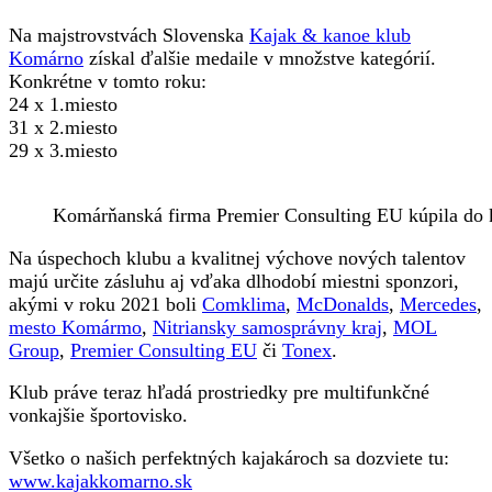
Na majstrovstvách Slovenska
Kajak & kanoe klub
Komárno
získal ďalšie medaile v množstve kategórií.
Konkrétne v tomto roku:
24 x 1.miesto
31 x 2.miesto
29 x 3.miesto
Komárňanská firma Premier Consulting EU kúpila do k
Na úspechoch klubu a kvalitnej výchove nových talentov
majú určite zásluhu aj vďaka dlhodobí miestni sponzori,
akými v roku 2021 boli
Comklima
,
McDonalds
,
Mercedes
,
mesto Komármo
,
Nitriansky samosprávny kraj
,
MOL
Group
,
Premier Consulting EU
či
Tonex
.
Klub práve teraz hľadá prostriedky pre multifunkčné
vonkajšie športovisko.
Všetko o našich perfektných kajakároch sa dozviete tu:
www.kajakkomarno.sk