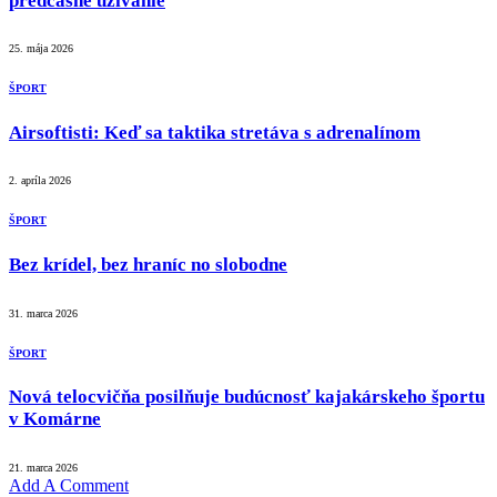
predčasné užívanie
25. mája 2026
ŠPORT
Airsoftisti: Keď sa taktika stretáva s adrenalínom
2. apríla 2026
ŠPORT
Bez krídel, bez hraníc no slobodne
31. marca 2026
ŠPORT
Nová telocvičňa posilňuje budúcnosť kajakárskeho športu
v Komárne
21. marca 2026
Add A Comment