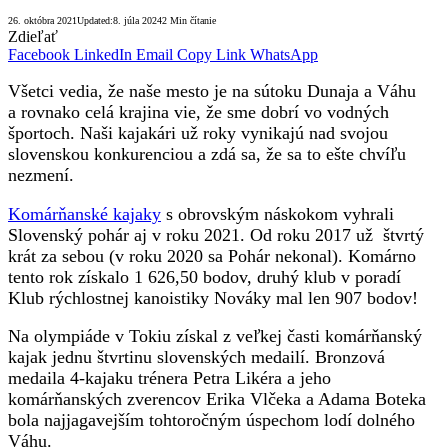
26. októbra 2021
Updated:
8. júla 2024
2 Min čítanie
Zdieľať
Facebook
LinkedIn
Email
Copy Link
WhatsApp
Všetci vedia, že naše mesto je na sútoku Dunaja a Váhu
a rovnako celá krajina vie, že sme dobrí vo vodných
športoch. Naši kajakári už roky vynikajú nad svojou
slovenskou konkurenciou a zdá sa, že sa to ešte chvíľu
nezmení.
Komárňanské kajaky
s obrovským náskokom vyhrali
Slovenský pohár aj v roku 2021. Od roku 2017 už štvrtý
krát za sebou (v roku 2020 sa Pohár nekonal). Komárno
tento rok získalo 1 626,50 bodov, druhý klub v poradí
Klub rýchlostnej kanoistiky Nováky mal len 907 bodov!
Na olympiáde v Tokiu získal z veľkej časti komárňanský
kajak jednu štvrtinu slovenských medailí. Bronzová
medaila 4-kajaku trénera Petra Likéra a jeho
komárňanských zverencov Erika Vlčeka a Adama Boteka
bola najjagavejším tohtoročným úspechom lodí dolného
Váhu.