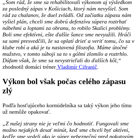
„Som rád, že sme sa rehabilitovali výkonom aj výsledkom
za posledný zápas v Košiciach, ktorý nám nevyšiel. Som
rád za chalanov, že duel zvládli. Od začiatku zápasu nám
vyšiel plán, chceli sme dobrú defenzívu súpera roztrhať
nábehmi a loptami za obranu, to robilo Skalici problémy.
Boli sme efektívni, ešte ďalšie šance sme nevyužili. Hráči
sa sami presvedčili, že sa oplatí drieť a veriť tomu, čo sa v
klube robí a aká je tu nastavená filozofia. Máme útočné
mužstvo, v tomto súboji sa to s gólmi zlomilo a roztrhlo.
Dúfam však, že sme sa nevystrieľali do ďalších kôl,“
zhodnotil domáci tréner
Vladimír Cifranič
.
Výkon bol však počas celého zápasu
zlý
Podľa hosťujúceho kormidelníka sa taký výkon jeho tímu
už nemôže opakovať.
„Z našej strany nie je veľmi čo hodnotiť. Fungovali sme
možno nejakých desať minút, keď sme chceli byť aktívni,
keďže sme vedeli ako je súper nebezpečný pred pokutovým