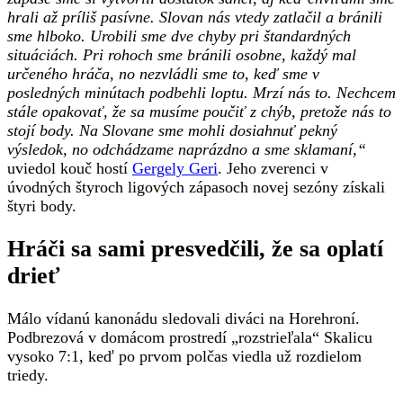
hrali až príliš pasívne. Slovan nás vtedy zatlačil a bránili
sme hlboko. Urobili sme dve chyby pri štandardných
situáciách. Pri rohoch sme bránili osobne, každý mal
určeného hráča, no nezvládli sme to, keď sme v
posledných minútach podbehli loptu. Mrzí nás to. Nechcem
stále opakovať, že sa musíme poučiť z chýb, pretože nás to
stojí body. Na Slovane sme mohli dosiahnuť pekný
výsledok, no odchádzame naprázdno a sme sklamaní,“
uviedol kouč hostí
Gergely Geri
. Jeho zverenci v
úvodných štyroch ligových zápasoch novej sezóny získali
štyri body.
Hráči sa sami presvedčili, že sa oplatí
drieť
Málo vídanú kanonádu sledovali diváci na Horehroní.
Podbrezová v domácom prostredí „rozstrieľala“ Skalicu
vysoko 7:1, keď po prvom polčas viedla už rozdielom
triedy.