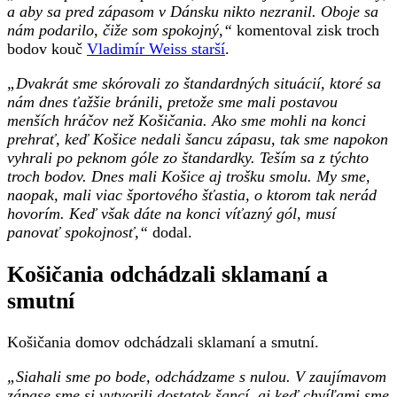
a aby sa pred zápasom v Dánsku nikto nezranil. Oboje sa
nám podarilo, čiže som spokojný,“
komentoval zisk troch
bodov kouč
Vladimír Weiss starší
.
„Dvakrát sme skórovali zo štandardných situácií, ktoré sa
nám dnes ťažšie bránili, pretože sme mali postavou
menších hráčov než Košičania. Ako sme mohli na konci
prehrať, keď Košice nedali šancu zápasu, tak sme napokon
vyhrali po peknom góle zo štandardky. Teším sa z týchto
troch bodov. Dnes mali Košice aj trošku smolu. My sme,
naopak, mali viac športového šťastia, o ktorom tak nerád
hovorím. Keď však dáte na konci víťazný gól, musí
panovať spokojnosť,“
dodal.
Košičania odchádzali sklamaní a
smutní
Košičania domov odchádzali sklamaní a smutní.
„Siahali sme po bode, odchádzame s nulou. V zaujímavom
zápase sme si vytvorili dostatok šancí, aj keď chvíľami sme