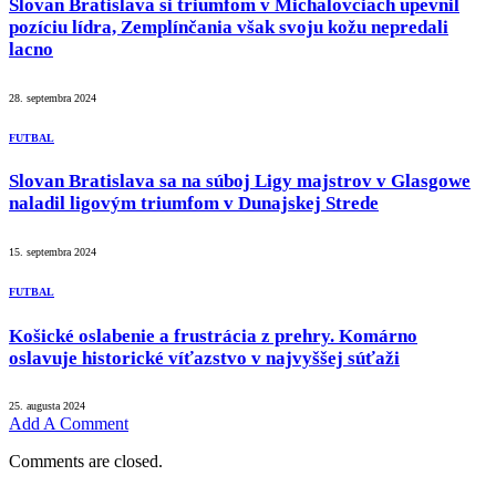
Slovan Bratislava si triumfom v Michalovciach upevnil
pozíciu lídra, Zemplínčania však svoju kožu nepredali
lacno
28. septembra 2024
FUTBAL
Slovan Bratislava sa na súboj Ligy majstrov v Glasgowe
naladil ligovým triumfom v Dunajskej Strede
15. septembra 2024
FUTBAL
Košické oslabenie a frustrácia z prehry. Komárno
oslavuje historické víťazstvo v najvyššej súťaži
25. augusta 2024
Add A Comment
Comments are closed.