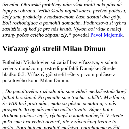
územím. Obrovské problémy nám však robili nakopávané
lopty za obranu. Veľká škoda najmä konca prvého polčasu,
kedy sme prakticky v nadstavenom čase dostali dva góly.
Boli rozhodujúce a pomohli domácim. Podbrezová si výhru
zaslúžila, aj keď je pre nás krutá. Výkon bol však z našej
strany počas celého zápasu zlý,“
povedal
Pavol Majerník
.
Víťazný gól strelil Milan Dimun
Futbalisti Michaloviec sú zatiaľ bez víťazstva, v sobotu
večer v domácom prostredí podľahli Dunajskej Strede
hladko 0:3. Víťazný gól strelil ešte v prvom polčase z
pokutového kopu Milan Dimun.
„Do penaltového rozhodnutia sme videli medzišestnástkový
futbal bez šancí. Po penalte sme trochu ‚odišli‘. Myslím si,
že VAR hrá proti nám, mala sa pískať penalta aj v náš
prospech. To by nás možno naštartovalo. Súper bol v
druhom polčase lepší, rýchlejší a kombinačnejší. V strede
poľa sme hru vedeli otvoriť, ale v záverečnej tretine to
nešlo. Potrebujeme posilniť mužstvo, potrebujeme zvýšiť