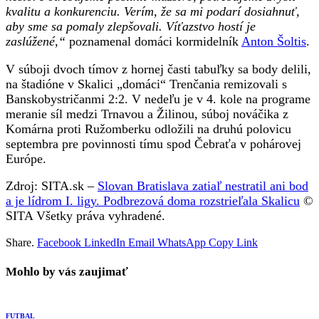
kvalitu a konkurenciu. Verím, že sa mi podarí dosiahnuť,
aby sme sa pomaly zlepšovali. Víťazstvo hostí je
zaslúžené,“
poznamenal domáci kormidelník
Anton Šoltis
.
V súboji dvoch tímov z hornej časti tabuľky sa body delili,
na štadióne v Skalici „domáci“ Trenčania remizovali s
Banskobystričanmi 2:2. V nedeľu je v 4. kole na programe
meranie síl medzi Trnavou a Žilinou, súboj nováčika z
Komárna proti Ružomberku odložili na druhú polovicu
septembra pre povinnosti tímu spod Čebraťa v pohárovej
Európe.
Zdroj: SITA.sk –
Slovan Bratislava zatiaľ nestratil ani bod
a je lídrom I. ligy. Podbrezová doma rozstrieľala Skalicu
©
SITA Všetky práva vyhradené.
Share.
Facebook
LinkedIn
Email
WhatsApp
Copy Link
Mohlo by vás zaujimať
FUTBAL