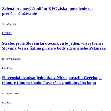
Zelená pre nový štadión: KFC získal povolenie na
predčasné užívanie
25. mája 2026
FUTBAL
Strelec je na Slovensku útočník číslo jeden, vraví tréner
Slovana Weiss, Žilina prišla o body i zraneného Pekaríka
10. novembra 2024
FUTBAL
Slovenská dvadsaťjednotka v Nitre porazila Grécko, o
triumfe tímu rozhodol Javorček z pokutového kopu
12. októbra 2024
FUTBAL