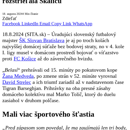
rozstrieľala Skalicu
18. augusta 2024
4 Min čítanie
Zdieľať
Facebook
LinkedIn
Email
Copy Link
WhatsApp
18.8.2024 (SITA.sk) – Úradujúci slovenský futbalový
majster
ŠK Slovan Bratislava
je aj po troch kolách
najvyššej domácej súťaže bez bodovej straty, no v 4. kole
I. ligy musel v domácom prostredí bojovať o víťazstvo
proti
FC Košice
až do záverečného hvizdu.
„
Belasí
“ prehrávali od 15. minúty po pokutovom kope
Žana Medveda
, po zmene strán v 52. minúte vyrovnal
David Strelec
a ich triumf zariadil až v nadstavenom čase
Tigran Barseghjan. Prihrávky na oba presné zásahy
domáceho kolektívu mal Marko Tolič, ktorý do duelu
zasiahol v druhom polčase.
Mali viac športového šťastia
„Pred zápasom som povedal, že ma zaujímajú len tri body,