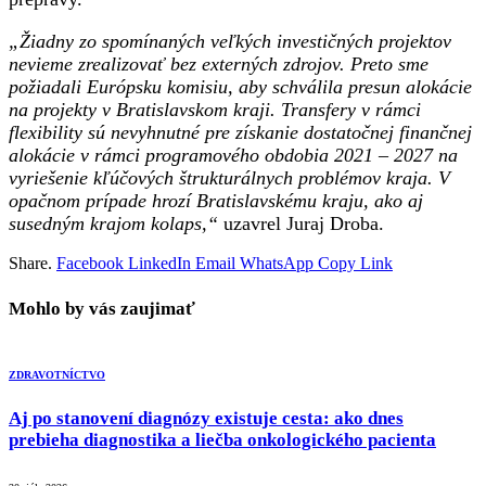
„Žiadny zo spomínaných veľkých investičných projektov
nevieme zrealizovať bez externých zdrojov. Preto sme
požiadali Európsku komisiu, aby schválila presun alokácie
na projekty v Bratislavskom kraji. Transfery v rámci
flexibility sú nevyhnutné pre získanie dostatočnej finančnej
alokácie v rámci programového obdobia 2021 – 2027 na
vyriešenie kľúčových štrukturálnych problémov kraja. V
opačnom prípade hrozí Bratislavskému kraju, ako aj
susedným krajom kolaps,“
uzavrel Juraj Droba.
Share.
Facebook
LinkedIn
Email
WhatsApp
Copy Link
Mohlo by vás zaujimať
ZDRAVOTNÍCTVO
Aj po stanovení diagnózy existuje cesta: ako dnes
prebieha diagnostika a liečba onkologického pacienta