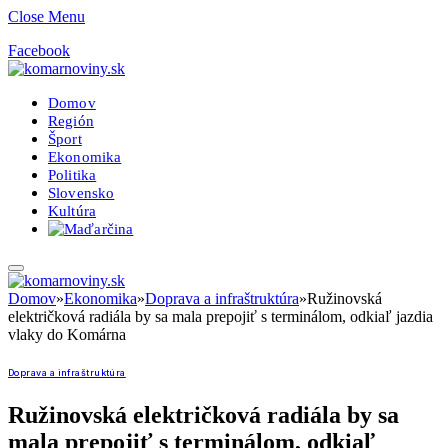
Close Menu
Facebook
Domov
Región
Šport
Ekonomika
Politika
Slovensko
Kultúra
Domov
»
Ekonomika
»
Doprava a infraštruktúra
»
Ružinovská
električková radiála by sa mala prepojiť s terminálom, odkiaľ jazdia
vlaky do Komárna
Doprava a infraštruktúra
Ružinovská električková radiála by sa
mala prepojiť s terminálom, odkiaľ