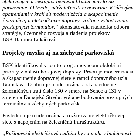
efektívnejšie a cestujúci nemusia hľadať miesto na
parkovanie. O trvalej udržateľnosti nehovoriac. Kľúčovými
opatreniami v kraji sú modernizácia a skapacitnenie
železničnej a električkovej dopravy, vrátane vybudovania
prestupných terminálov,“
skonštatovala riaditeľka odboru
stratégie, územného rozvoja a riadenia projektov
BSK Barbora Lukáčová.
Projekty myslia aj na záchytné parkoviská
BSK identifikoval v tomto programovacom období tri
priority v oblasti koľajovej dopravy. Prvou je modernizácia
a skapacitnenie dopravnej siete v rámci dopravného uzla
Bratislava. Druhou je modernizácia a skapacitnenie
železničných tratí číslo 130 v smere na Senec a 131 v
smere na Dunajskú Stredu, vrátane budovania prestupných
terminálov a záchytných parkovísk.
Poslednou je modernizácia a rozširovanie električkovej
siete s napojením na železničnú infraštruktúru.
„Ružinovská električková radiála by sa mala v budúcnosti