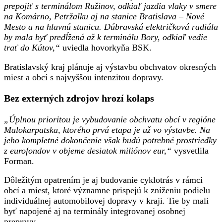
prepojiť s terminálom Ružinov, odkiaľ jazdia vlaky v smere
na Komárno, Petržalku aj na stanice Bratislava – Nové
Mesto a na hlavnú stanicu. Dúbravská električková radiála
by mala byť predĺžená až k terminálu Bory, odkiaľ vedie
trať do Kútov,“
uviedla hovorkyňa BSK.
Bratislavský kraj plánuje aj výstavbu obchvatov okresných
miest a obcí s najvyššou intenzitou dopravy.
Bez externých zdrojov hrozí kolaps
„Úplnou prioritou je vybudovanie obchvatu obcí v regióne
Malokarpatska, ktorého prvá etapa je už vo výstavbe. Na
jeho kompletné dokončenie však budú potrebné prostriedky
z eurofondov v objeme desiatok miliónov eur,“
vysvetlila
Forman.
Dôležitým opatrením je aj budovanie cyklotrás v rámci
obcí a miest, ktoré významne prispejú k zníženiu podielu
individuálnej automobilovej dopravy v kraji. Tie by mali
byť napojené aj na terminály integrovanej osobnej
prepravy.