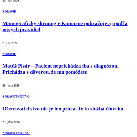
30. júla 2026
ZDRAVIE
Mamografický skríning v Komárne pokračuje aj podľa
nových pravidiel
7. júla 2026
ZDRAVIE
Matúš Pisár – Pacient neprichádza iba s diagnózou.
Prichádza s dôverou, že mu pomôžete
26. júna 2026
ZDRAVOTNÍCTVO
Ošetrovateľstvo nie je len práca. Je to služba človeku
23. júna 2026
ZDRAVOTNÍCTVO