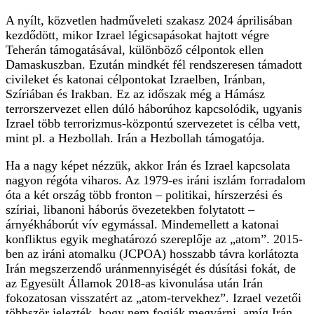
A nyílt, közvetlen hadműveleti szakasz 2024 áprilisában
kezdődött, mikor Izrael légicsapásokat hajtott végre
Teherán támogatásával, különböző célpontok ellen
Damaskuszban. Ezután mindkét fél rendszeresen támadott
civileket és katonai célpontokat Izraelben, Iránban,
Szíriában és Irakban. Ez az időszak még a Hámász
terrorszervezet ellen dúló háborúhoz kapcsolódik, ugyanis
Izrael több terrorizmus-központú szervezetet is célba vett,
mint pl. a Hezbollah. Irán a Hezbollah támogatója.
Ha a nagy képet nézzük, akkor Irán és Izrael kapcsolata
nagyon régóta viharos. Az 1979-es iráni iszlám forradalom
óta a két ország több fronton – politikai, hírszerzési és
szíriai, libanoni háborús övezetekben folytatott –
árnyékháborút vív egymással. Mindemellett a katonai
konfliktus egyik meghatározó szereplője az „atom”. 2015-
ben az iráni atomalku (JCPOA) hosszabb távra korlátozta
Irán megszerzendő uránmennyiségét és dúsítási fokát, de
az Egyesült Államok 2018-as kivonulása után Irán
fokozatosan visszatért az „atom-tervekhez”. Izrael vezetői
többször jelezték, hogy nem fogják megvárni, amíg Irán