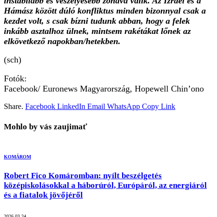
instabilabb és veszélyesebb zónává válik. Az Izrael és a
Hámász között dúló konfliktus minden bizonnyal csak a
kezdet volt, s csak bízni tudunk abban, hogy a felek
inkább asztalhoz ülnek, mintsem rakétákat lőnek az
elkövetkező napokban/hetekben.
(sch)
Fotók:
Facebook/ Euronews Magyarország, Hopewell Chin’ono
Share.
Facebook
LinkedIn
Email
WhatsApp
Copy Link
Mohlo by vás zaujimať
KOMÁROM
Robert Fico Komáromban: nyílt beszélgetés
középiskolásokkal a háborúról, Európáról, az energiáról
és a fiatalok jövőjéről
2026.03.24.