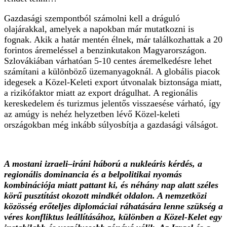
Gazdasági szempontból számolni kell a dráguló
olajárakkal, amelyek a napokban már mutatkozni is
fognak. Akik a határ mentén élnek, már találkozhattak a 20
forintos áremeléssel a benzinkutakon Magyarországon.
Szlovákiában várhatóan 5-10 centes áremelkedésre lehet
számítani a különböző üzemanyagoknál. A globális piacok
idegesek a Közel-Keleti export útvonalak biztonsága miatt,
a rizikófaktor miatt az export drágulhat. A regionális
kereskedelem és turizmus jelentős visszaesése várható, így
az amúgy is nehéz helyzetben lévő Közel-keleti
országokban még inkább súlyosbítja a gazdasági válságot.
A mostani izraeli–iráni háború a nukleáris kérdés, a
regionális dominancia és a belpolitikai nyomás
kombinációja miatt pattant ki, és néhány nap alatt széles
körű pusztítást okozott mindkét oldalon. A nemzetközi
közösség erőteljes diplomáciai ráhatására lenne szükség a
véres konfliktus leállításához, különben a Közel-Kelet egy