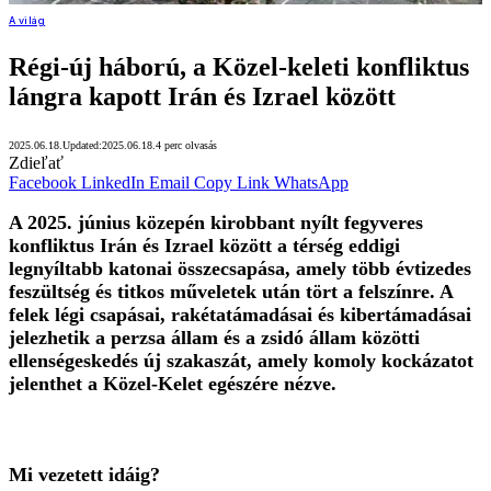
A világ
Régi-új háború, a Közel-keleti konfliktus
lángra kapott Irán és Izrael között
2025.06.18.
Updated:
2025.06.18.
4 perc olvasás
Zdieľať
Facebook
LinkedIn
Email
Copy Link
WhatsApp
A 2025. június közepén kirobbant nyílt fegyveres
konfliktus Irán és Izrael között a térség eddigi
legnyíltabb katonai összecsapása, amely több évtizedes
feszültség és titkos műveletek után tört a felszínre. A
felek légi csapásai, rakétatámadásai és kibertámadásai
jelezhetik a perzsa állam és a zsidó állam közötti
ellenségeskedés új szakaszát, amely komoly kockázatot
jelenthet a Közel-Kelet egészére nézve.
Mi vezetett idáig?