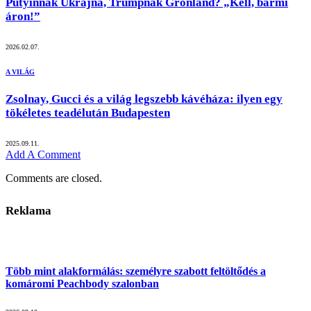
Putyinnak Ukrajna, Trumpnak Grönland? „Kell, bármi
áron!”
2026.02.07.
A VILÁG
Zsolnay, Gucci és a világ legszebb kávéháza: ilyen egy
tökéletes teadélután Budapesten
2025.09.11.
Add A Comment
Comments are closed.
Reklama
Több mint alakformálás: személyre szabott feltöltődés a
komáromi Peachbody szalonban