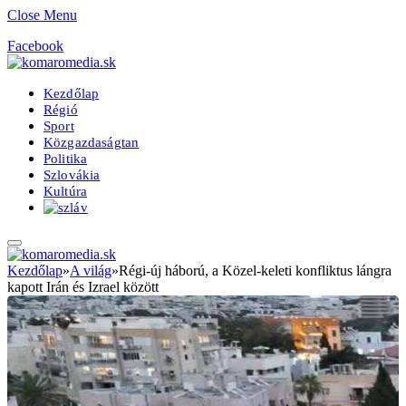
Close Menu
Facebook
Kezdőlap
Régió
Sport
Közgazdaságtan
Politika
Szlovákia
Kultúra
Kezdőlap
»
A világ
»
Régi-új háború, a Közel-keleti konfliktus lángra
kapott Irán és Izrael között