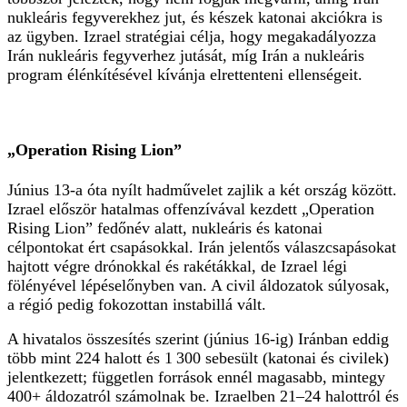
nukleáris fegyverekhez jut, és készek katonai akciókra is
az ügyben. Izrael stratégiai célja, hogy megakadályozza
Irán nukleáris fegyverhez jutását, míg Irán a nukleáris
program élénkítésével kívánja elrettenteni ellenségeit.
„Operation Rising Lion”
Június 13-a óta nyílt hadművelet zajlik a két ország között.
Izrael először hatalmas offenzívával kezdett „Operation
Rising Lion” fedőnév alatt, nukleáris és katonai
célpontokat ért csapásokkal. Irán jelentős válaszcsapásokat
hajtott végre drónokkal és rakétákkal, de Izrael légi
fölényével lépéselőnyben van. A civil áldozatok súlyosak,
a régió pedig fokozottan instabillá vált.
A hivatalos összesítés szerint (június 16-ig) Iránban eddig
több mint 224 halott és 1 300 sebesült (katonai és civilek)
jelentkezett; független források ennél magasabb, mintegy
400+ áldozatról számolnak be. Izraelben 21–24 halottról és