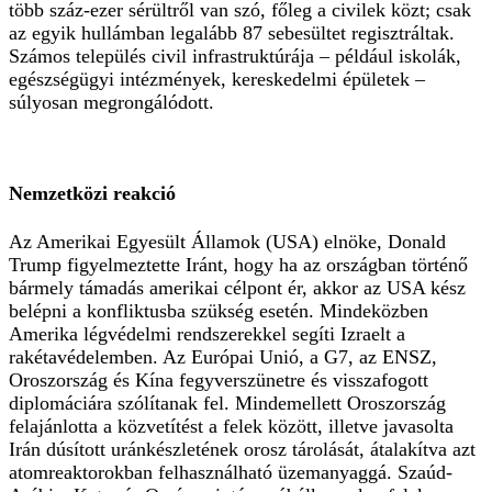
több száz-ezer sérültről van szó, főleg a civilek közt; csak
az egyik hullámban legalább 87 sebesültet regisztráltak.
Számos település civil infrastruktúrája – például iskolák,
egészségügyi intézmények, kereskedelmi épületek –
súlyosan megrongálódott.
Nemzetközi reakció
Az Amerikai Egyesült Államok (USA) elnöke, Donald
Trump figyelmeztette Iránt, hogy ha az országban történő
bármely támadás amerikai célpont ér, akkor az USA kész
belépni a konfliktusba szükség esetén. Mindeközben
Amerika légvédelmi rendszerekkel segíti Izraelt a
rakétavédelemben. Az Európai Unió, a G7, az ENSZ,
Oroszország és Kína fegyverszünetre és visszafogott
diplomáciára szólítanak fel. Mindemellett Oroszország
felajánlotta a közvetítést a felek között, illetve javasolta
Irán dúsított uránkészletének orosz tárolását, átalakítva azt
atomreaktorokban felhasználható üzemanyaggá. Szaúd-