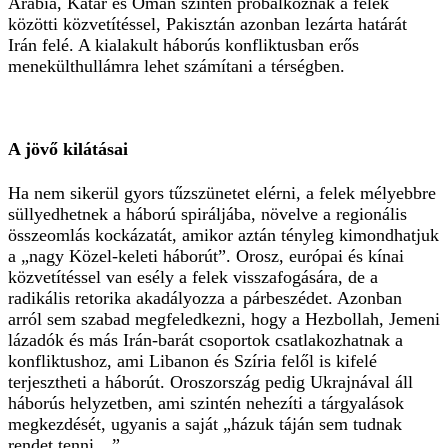
Arábia, Katar és Omán szintén próbálkoznak a felek
közötti közvetítéssel, Pakisztán azonban lezárta határát
Irán felé. A kialakult háborús konfliktusban erős
menekülthullámra lehet számítani a térségben.
A jövő kilátásai
Ha nem sikerül gyors tűzszünetet elérni, a felek mélyebbre
süllyedhetnek a háború spiráljába, növelve a regionális
összeomlás kockázatát, amikor aztán tényleg kimondhatjuk
a „nagy Közel-keleti háborút”. Orosz, európai és kínai
közvetítéssel van esély a felek visszafogására, de a
radikális retorika akadályozza a párbeszédet. Azonban
arról sem szabad megfeledkezni, hogy a Hezbollah, Jemeni
lázadók és más Irán-barát csoportok csatlakozhatnak a
konfliktushoz, ami Libanon és Szíria felől is kifelé
terjesztheti a háborút. Oroszország pedig Ukrajnával áll
háborús helyzetben, ami szintén nehezíti a tárgyalások
megkezdését, ugyanis a saját „házuk táján sem tudnak
rendet tenni…”