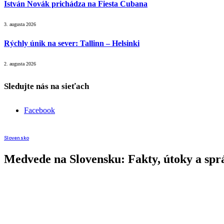
István Novák prichádza na Fiesta Cubana
3. augusta 2026
Rýchly únik na sever: Tallinn – Helsinki
2. augusta 2026
Sledujte nás na sieťach
Facebook
Slovensko
Medvede na Slovensku: Fakty, útoky a sprá
23. júla 2024
2 Min čítanie
Zdieľať
Facebook
LinkedIn
Email
Copy Link
WhatsApp
Medvede na Slovensku