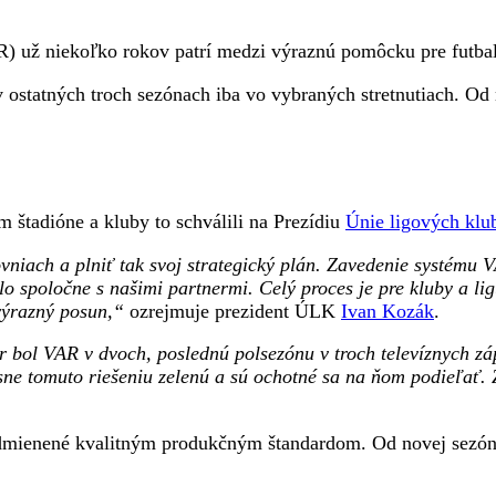
) už niekoľko rokov patrí medzi výraznú pomôcku pre futbal
 v ostatných troch sezónach iba vo vybraných stretnutiach. Od
 štadióne a kluby to schválili na Prezídiu
Únie ligových kl
ovniach a plniť tak svoj strategický plán. Zavedenie systém
lo spoločne s našimi partnermi. Celý proces je pre kluby a lig
výrazný posun,“
ozrejmuje prezident ÚLK
Ivan Kozák
.
 bol VAR v dvoch, poslednú polsezónu v troch televíznych zá
asne tomuto riešeniu zelenú a sú ochotné sa na ňom podieľať.
dmienené kvalitným produkčným štandardom. Od novej sezóny