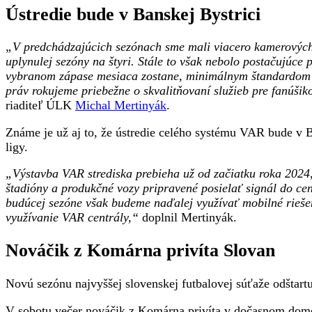
Ústredie bude v Banskej Bystrici
„V predchádzajúcich sezónach sme mali viacero kamerových š
uplynulej sezóny na štyri. Stále to však nebolo postačujúce
vybranom zápase mesiaca zostane, minimálnym štandardom na
práv rokujeme priebežne o skvalitňovaní služieb pre fanúšiko
riaditeľ ÚLK
Michal Mertinyák
.
Známe je už aj to, že ústredie celého systému VAR bude v Ba
ligy.
„Výstavba VAR strediska prebieha už od začiatku roka 2024,
štadióny a produkčné vozy pripravené posielať signál do cen
budúcej sezóne však budeme naďalej využívať mobilné riešen
využívanie VAR centrály,“
doplnil Mertinyák.
Nováčik z Komárna privíta Slovan
Novú sezónu najvyššej slovenskej futbalovej súťaže odštartu
V sobotu večer nováčik z Komárna privíta v dočasnom dom