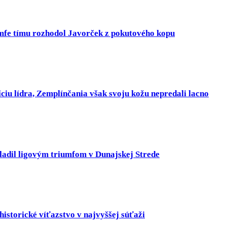
umfe tímu rozhodol Javorček z pokutového kopu
ciu lídra, Zemplínčania však svoju kožu nepredali lacno
ladil ligovým triumfom v Dunajskej Strede
historické víťazstvo v najvyššej súťaži