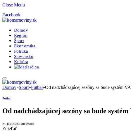
Close Menu
Facebook
Domov
Región
Šport
Ekonomika
Politika
Slovensko
Kultúra
Domov
»
Šport
»
Futbal
»
Od nadchádzajúcej sezóny sa bude systém VA
Futbal
Od nadchádzajúcej sezóny sa bude systém 
24. júla 2024
3 Min čítanie
Zdieľať