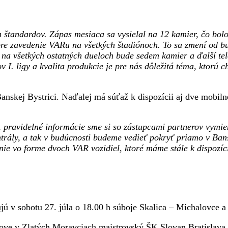
tandardov. Zápas mesiaca sa vysielal na 12 kamier, čo bolo 
 pre zavedenie VARu na všetkých štadiónoch. To sa zmení od b
 všetkých ostatných dueloch bude sedem kamier a ďalší tele
v I. ligy a kvalita produkcie je pre nás dôležitá téma, ktorú
nskej Bystrici. Naďalej má súťaž k dispozícii aj dve mobilné
 pravidelné informácie sme si so zástupcami partnerov vymieň
trály, a tak v budúcnosti budeme vedieť pokryť priamo v Bansk
ie vo forme dvoch VAR vozidiel, ktoré máme stále k dispozíci
jú v sobotu 27. júla o 18.00 h súboje Skalica – Michalovce a
ove v Zlatých Moravciach majstrovský ŠK Slovan Bratislava.