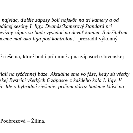
najviac, ďalšie zápasy boli najskôr na tri kamery a od
udúcej sezóny I. ligy. Dvanásťkamerový štandard pri
vízny zápas sa bude vysielať na deväť kamier. S držiteľom
 chceme mať ako liga pod kontrolou,“
prezradil výkonný
 riešenia, ktoré budú prítomné aj na zápasoch slovenskej
ali na týždennej báze. Aktuálne sme vo fáze, kedy sú všetky
ej Bystrici všetkých 6 zápasov z každého kola I. ligy. V
i. Ide o hybridné riešenie, pričom dôraz budeme klásť na
 Podbrezová – Žilina.