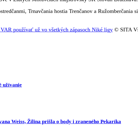
stredčanmi, Trnavčania hostia Trenčanov a Ružomberčania si
 VAR používať už vo všetkých zápasoch Niké ligy
© SITA Vš
é užívanie
ovana Weiss, Žilina prišla o body i zraneného Pekaríka