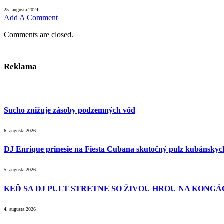
25. augusta 2024
Add A Comment
Comments are closed.
Reklama
Sucho znižuje zásoby podzemných vôd
6. augusta 2026
DJ Enrique prinesie na Fiesta Cubana skutočný pulz kubánsky
5. augusta 2026
KEĎ SA DJ PULT STRETNE SO ŽIVOU HROU NA KONGÁC
4. augusta 2026