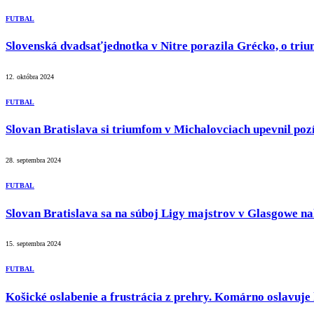
FUTBAL
Slovenská dvadsaťjednotka v Nitre porazila Grécko, o tri
12. októbra 2024
FUTBAL
Slovan Bratislava si triumfom v Michalovciach upevnil pozí
28. septembra 2024
FUTBAL
Slovan Bratislava sa na súboj Ligy majstrov v Glasgowe na
15. septembra 2024
FUTBAL
Košické oslabenie a frustrácia z prehry. Komárno oslavuje 