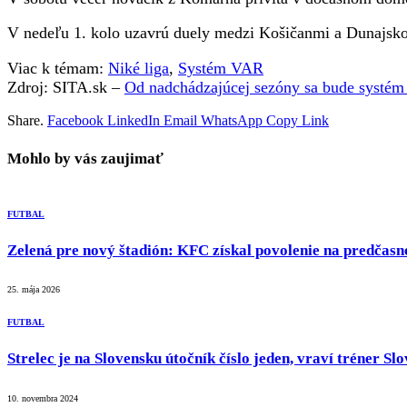
V nedeľu 1. kolo uzavrú duely medzi Košičanmi a Dunajsko
Viac k témam:
Niké liga
,
Systém VAR
Zdroj: SITA.sk –
Od nadchádzajúcej sezóny sa bude systém
Share.
Facebook
LinkedIn
Email
WhatsApp
Copy Link
Mohlo by vás zaujimať
FUTBAL
Zelená pre nový štadión: KFC získal povolenie na predčasn
25. mája 2026
FUTBAL
Strelec je na Slovensku útočník číslo jeden, vraví tréner Sl
10. novembra 2024