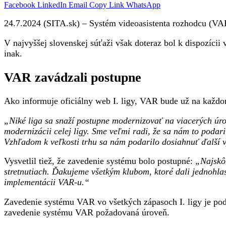
Facebook
LinkedIn
Email
Copy Link
WhatsApp
24.7.2024 (SITA.sk) – Systém videoasistenta rozhodcu (VAR
V najvyššej slovenskej súťaži však doteraz bol k dispozícii
inak.
VAR zavádzali postupne
Ako informuje oficiálny web I. ligy, VAR bude už na každom
„Niké liga sa snaží postupne modernizovať na viacerých úr
modernizácii celej ligy. Sme veľmi radi, že sa nám to podari
Vzhľadom k veľkosti trhu sa nám podarilo dosiahnuť ďalší 
Vysvetlil tiež, že zavedenie systému bolo postupné:
„Najskôr
stretnutiach. Ďakujeme všetkým klubom, ktoré dali jednohl
implementácii VAR-u.“
Zavedenie systému VAR vo všetkých zápasoch I. ligy je po
zavedenie systému VAR požadovaná úroveň.