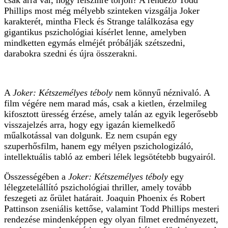
csak arra vár, hogy felszínre törjön? A rendező Todd
Phillips most még mélyebb szinteken vizsgálja Joker
karakterét, mintha Fleck és Strange találkozása egy
gigantikus pszichológiai kísérlet lenne, amelyben
mindketten egymás elméjét próbálják szétszedni,
darabokra szedni és újra összerakni.
A
Joker: Kétszemélyes téboly
nem könnyű néznivaló. A
film végére nem marad más, csak a kietlen, érzelmileg
kifosztott üresség érzése, amely talán az egyik legerősebb
visszajelzés arra, hogy egy igazán kiemelkedő
műalkotással van dolgunk. Ez nem csupán egy
szuperhősfilm, hanem egy mélyen pszichologizáló,
intellektuális tabló az emberi lélek legsötétebb bugyairól.
Összességében a
Joker: Kétszemélyes téboly
egy
lélegzetelállító pszichológiai thriller, amely tovább
feszegeti az őrület határait. Joaquin Phoenix és Robert
Pattinson zseniális kettőse, valamint Todd Phillips mesteri
rendezése mindenképpen egy olyan filmet eredményezett,