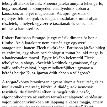
tébolyult alakot látunk. Phoenix játéka annyira lehengerlő,
hogy nézőként is könnyedén elsüllyedünk abban a
káoszban, amelyet megtestesít. Az apró gesztusok,
rejtélyes félmosolyok és ideges mozdulatok mind olyan
részletek, amelyek egyszerre taszítanak és vonzanak
minket a karakterhez.
Robert Pattinson Strange-je egy másik dimenziót hoz a
filmbe. Az ő karaktere nem csupán egy egyszerű
antagonista, hanem Fleck tükörképe. Pattinson játéka hideg
és számító, egy olyan pszichológust mutat be, aki maga is
a határvonalon táncol. Egyre inkább belemerül Fleck
tébolyába, s ahogy közelebb kerülnek egymáshoz, úgy
válik nyilvánvalóvá, hogy mindkettőjüket ugyanaz a
kérdés hajtja: Ki az igazán őrült ebben a világban?
A forgatókönyv bravúrosan egyensúlyoz a feszültség és az
intellektuális mélység között. A dialógusok nemcsak
feszültek, de filozófiai síkon is megérintik a nézőt,
elgondolkodtatva az emberi természet alapvető kérdésein:
vajon mindannyiunkban ott lappang a káosz magja, amely