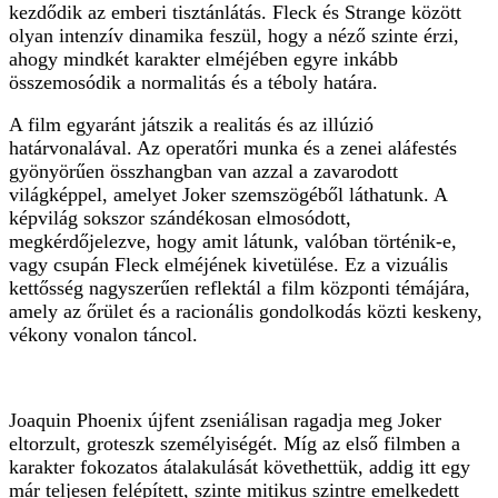
kezdődik az emberi tisztánlátás. Fleck és Strange között
olyan intenzív dinamika feszül, hogy a néző szinte érzi,
ahogy mindkét karakter elméjében egyre inkább
összemosódik a normalitás és a téboly határa.
A film egyaránt játszik a realitás és az illúzió
határvonalával. Az operatőri munka és a zenei aláfestés
gyönyörűen összhangban van azzal a zavarodott
világképpel, amelyet Joker szemszögéből láthatunk. A
képvilág sokszor szándékosan elmosódott,
megkérdőjelezve, hogy amit látunk, valóban történik-e,
vagy csupán Fleck elméjének kivetülése. Ez a vizuális
kettősség nagyszerűen reflektál a film központi témájára,
amely az őrület és a racionális gondolkodás közti keskeny,
vékony vonalon táncol.
Joaquin Phoenix újfent zseniálisan ragadja meg Joker
eltorzult, groteszk személyiségét. Míg az első filmben a
karakter fokozatos átalakulását követhettük, addig itt egy
már teljesen felépített, szinte mitikus szintre emelkedett