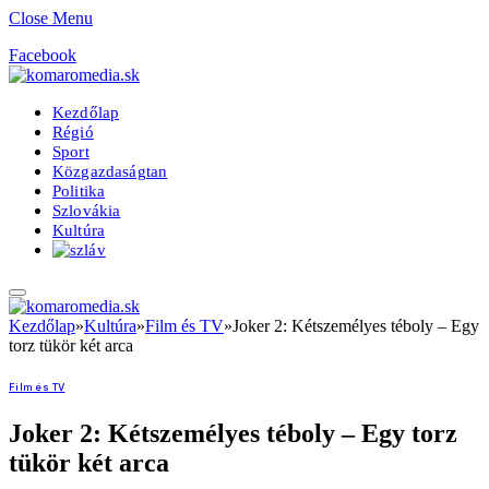
Close Menu
Facebook
Kezdőlap
Régió
Sport
Közgazdaságtan
Politika
Szlovákia
Kultúra
Kezdőlap
»
Kultúra
»
Film és TV
»
Joker 2: Kétszemélyes téboly – Egy
torz tükör két arca
Film és TV
Joker 2: Kétszemélyes téboly – Egy torz
tükör két arca