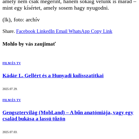
amely nem csak megérint, hanem sokáig velünk is marad –
mint egy kísértet, amely sosem hagy nyugodni.
(lk), foto: archív
Share.
Facebook
LinkedIn
Email
WhatsApp
Copy Link
Mohlo by vás zaujimať
FILM ÉS TV
Kádár L. Gellért és a Hunyadi kulisszatitkai
2025.07.29.
FILM ÉS TV
Gengsztervilág (MobLand) – A bűn anatómiája, vagy egy
család bukása a lassú tűzön
2025.07.03.