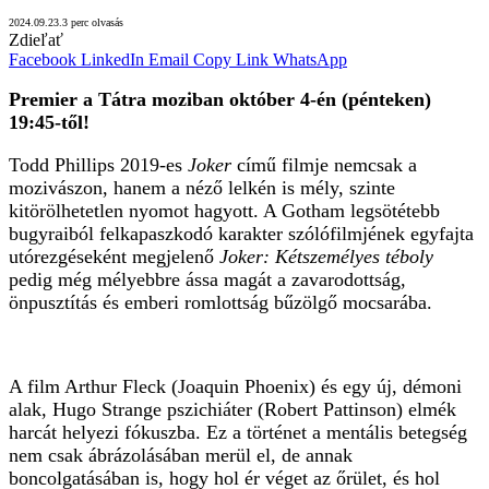
2024.09.23.
3 perc olvasás
Zdieľať
Facebook
LinkedIn
Email
Copy Link
WhatsApp
Premier a Tátra moziban október 4-én (pénteken)
19:45-től!
Todd Phillips 2019-es
Joker
című filmje nemcsak a
mozivászon, hanem a néző lelkén is mély, szinte
kitörölhetetlen nyomot hagyott. A Gotham legsötétebb
bugyraiból felkapaszkodó karakter szólófilmjének egyfajta
utórezgéseként megjelenő
Joker: Kétszemélyes téboly
pedig még mélyebbre ássa magát a zavarodottság,
önpusztítás és emberi romlottság bűzölgő mocsarába.
A film Arthur Fleck (Joaquin Phoenix) és egy új, démoni
alak, Hugo Strange pszichiáter (Robert Pattinson) elmék
harcát helyezi fókuszba. Ez a történet a mentális betegség
nem csak ábrázolásában merül el, de annak
boncolgatásában is, hogy hol ér véget az őrület, és hol