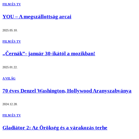
FILM ÉS TV
YOU – A megszállottság arcai
2025.05.10.
FILM ÉS TV
„Černák”- január 30-ikától a mozikban!
2025.01.22.
A VILÁG
70 éves Denzel Washington, Hollywood Aranyszabványa
2024.12.28.
FILM ÉS TV
Gladiátor 2: Az Örökség és a várakozás terhe