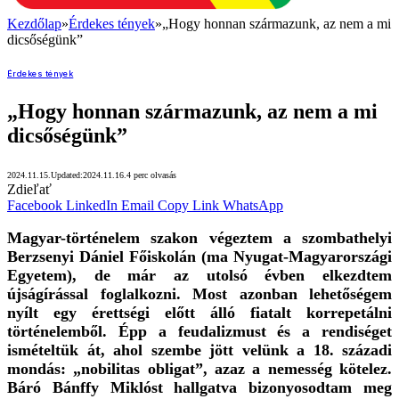
Kezdőlap
»
Érdekes tények
»
„Hogy honnan származunk, az nem a mi
dicsőségünk”
Érdekes tények
„Hogy honnan származunk, az nem a mi
dicsőségünk”
2024.11.15.
Updated:
2024.11.16.
4 perc olvasás
Zdieľať
Facebook
LinkedIn
Email
Copy Link
WhatsApp
Magyar-történelem szakon végeztem a szombathelyi
Berzsenyi Dániel Főiskolán (ma Nyugat-Magyarországi
Egyetem), de már az utolsó évben elkezdtem
újságírással foglalkozni. Most azonban lehetőségem
nyílt egy érettségi előtt álló fiatalt korrepetálni
történelemből. Épp a feudalizmust és a rendiséget
ismételtük át, ahol szembe jött velünk a 18. századi
mondás: „nobilitas obligat”, azaz a nemesség kötelez.
Báró Bánffy Miklóst hallgatva bizonyosodtam meg