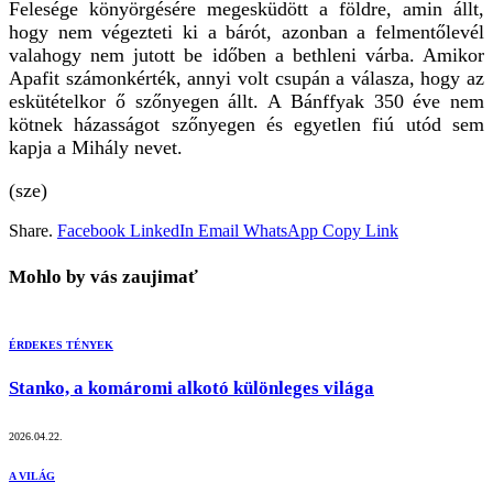
Felesége könyörgésére megesküdött a földre, amin állt,
hogy nem végezteti ki a bárót, azonban a felmentőlevél
valahogy nem jutott be időben a bethleni várba. Amikor
Apafit számonkérték, annyi volt csupán a válasza, hogy az
eskütételkor ő szőnyegen állt. A Bánffyak 350 éve nem
kötnek házasságot szőnyegen és egyetlen fiú utód sem
kapja a Mihály nevet.
(sze)
Share.
Facebook
LinkedIn
Email
WhatsApp
Copy Link
Mohlo by vás zaujimať
ÉRDEKES TÉNYEK
Stanko, a komáromi alkotó különleges világa
2026.04.22.
A VILÁG