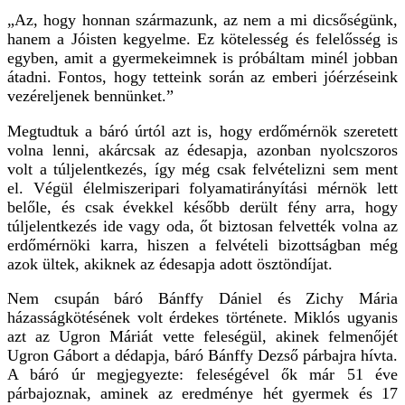
„Az, hogy honnan származunk, az nem a mi dicsőségünk,
hanem a Jóisten kegyelme. Ez kötelesség és felelősség is
egyben, amit a gyermekeimnek is próbáltam minél jobban
átadni. Fontos, hogy tetteink során az emberi jóérzéseink
vezéreljenek bennünket.”
Megtudtuk a báró úrtól azt is, hogy erdőmérnök szeretett
volna lenni, akárcsak az édesapja, azonban nyolcszoros
volt a túljelentkezés, így még csak felvételizni sem ment
el. Végül élelmiszeripari folyamatirányítási mérnök lett
belőle, és csak évekkel később derült fény arra, hogy
túljelentkezés ide vagy oda, őt biztosan felvették volna az
erdőmérnöki karra, hiszen a felvételi bizottságban még
azok ültek, akiknek az édesapja adott ösztöndíjat.
Nem csupán báró Bánffy Dániel és Zichy Mária
házasságkötésének volt érdekes története. Miklós ugyanis
azt az Ugron Máriát vette feleségül, akinek felmenőjét
Ugron Gábort a dédapja, báró Bánffy Dezső párbajra hívta.
A báró úr megjegyezte: feleségével ők már 51 éve
párbajoznak, aminek az eredménye hét gyermek és 17