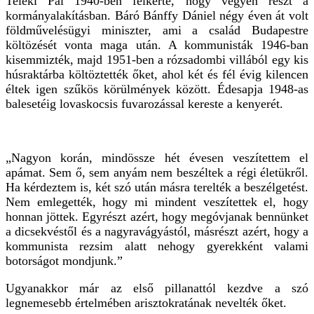
Teleki Pál 1940-ben felkérte, hogy vegyen részt a
kormányalakításban. Báró Bánffy Dániel négy éven át volt
földművelésügyi miniszter, ami a család Budapestre
költözését vonta maga után. A kommunisták 1946-ban
kisemmizték, majd 1951-ben a rózsadombi villából egy kis
húsraktárba költöztették őket, ahol két és fél évig kilencen
éltek igen szűkös körülmények között. Édesapja 1948-as
balesetéig lovaskocsis fuvarozással kereste a kenyerét.
„Nagyon korán, mindössze hét évesen veszítettem el
apámat. Sem ő, sem anyám nem beszéltek a régi életükről.
Ha kérdeztem is, két szó után másra terelték a beszélgetést.
Nem emlegették, hogy mi mindent veszítettek el, hogy
honnan jöttek. Egyrészt azért, hogy megóvjanak bennünket
a dicsekvéstől és a nagyravágyástól, másrészt azért, hogy a
kommunista rezsim alatt nehogy gyerekként valami
botorságot mondjunk.”
Ugyanakkor már az első pillanattól kezdve a szó
legnemesebb értelmében arisztokratának nevelték őket.