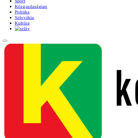
Sport
Közgazdaságtan
Politika
Szlovákia
Kultúra