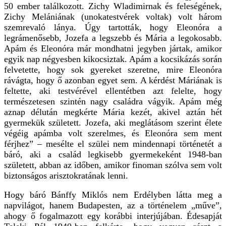
50 ember találkozott. Zichy Wladimirnak és feleségének,
Zichy Melániának (unokatestvérek voltak) volt három
szemrevaló lánya. Úgy tartották, hogy Eleonóra a
legrámenősebb, Jozefa a legszebb és Mária a legokosabb.
Apám és Eleonóra már mondhatni jegyben jártak, amikor
egyik nap négyesben kikocsiztak. Apám a kocsikázás során
felvetette, hogy sok gyereket szeretne, mire Eleonóra
rávágta, hogy ő azonban egyet sem. A kérdést Máriának is
feltette, aki testvérével ellentétben azt felelte, hogy
természetesen szintén nagy családra vágyik. Apám még
aznap délután megkérte Mária kezét, akivel aztán hét
gyermekük született. Jozefa, aki meglátásom szerint élete
végéig apámba volt szerelmes, és Eleonóra sem ment
férjhez” – mesélte el szülei nem mindennapi történetét a
báró, aki a család legkisebb gyermekeként 1948-ban
született, abban az időben, amikor finoman szólva sem volt
biztonságos arisztokratának lenni.
Hogy báró Bánffy Miklós nem Erdélyben látta meg a
napvilágot, hanem Budapesten, az a történelem „műve”,
ahogy ő fogalmazott egy korábbi interjújában. Édesapját