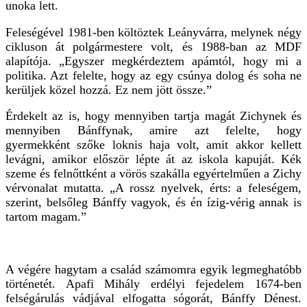
unoka lett.
Feleségével 1981-ben költöztek Leányvárra, melynek négy
cikluson át polgármestere volt, és 1988-ban az MDF
alapítója. „Egyszer megkérdeztem apámtól, hogy mi a
politika. Azt felelte, hogy az egy csúnya dolog és soha ne
kerüljek közel hozzá. Ez nem jött össze.”
Érdekelt az is, hogy mennyiben tartja magát Zichynek és
mennyiben Bánffynak, amire azt felelte, hogy
gyermekként szőke loknis haja volt, amit akkor kellett
levágni, amikor először lépte át az iskola kapuját. Kék
szeme és felnőttként a vörös szakálla egyértelműen a Zichy
vérvonalat mutatta. „A rossz nyelvek, érts: a feleségem,
szerint, belsőleg Bánffy vagyok, és én ízig-vérig annak is
tartom magam.”
A végére hagytam a család számomra egyik legmeghatóbb
történetét. Apafi Mihály erdélyi fejedelem 1674-ben
felségárulás vádjával elfogatta sógorát, Bánffy Dénest.