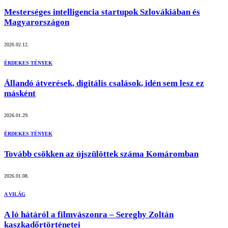
Mesterséges intelligencia startupok Szlovákiában és
Magyarországon
2026.02.12.
ÉRDEKES TÉNYEK
Állandó átverések, digitális csalások, idén sem lesz ez
másként
2026.01.29.
ÉRDEKES TÉNYEK
Tovább csökken az újszülöttek száma Komáromban
2026.01.08.
A VILÁG
A ló hátáról a filmvászonra – Sereghy Zoltán
kaszkadőrtörténetei