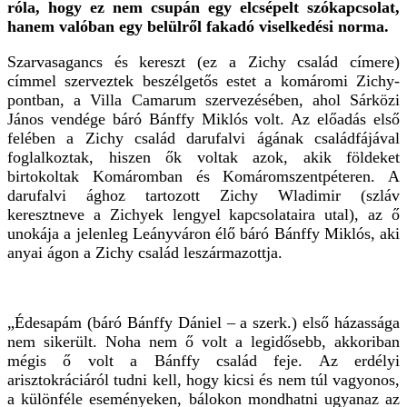
róla, hogy ez nem csupán egy elcsépelt szókapcsolat,
hanem valóban egy belülről fakadó viselkedési norma.
Szarvasagancs és kereszt (ez a Zichy család címere)
címmel szerveztek beszélgetős estet a komáromi Zichy-
pontban, a Villa Camarum szervezésében, ahol Sárközi
János vendége báró Bánffy Miklós volt. Az előadás első
felében a Zichy család darufalvi ágának családfájával
foglalkoztak, hiszen ők voltak azok, akik földeket
birtokoltak Komáromban és Komáromszentpéteren. A
darufalvi ághoz tartozott Zichy Wladimir (szláv
keresztneve a Zichyek lengyel kapcsolataira utal), az ő
unokája a jelenleg Leányváron élő báró Bánffy Miklós, aki
anyai ágon a Zichy család leszármazottja.
„Édesapám (báró Bánffy Dániel – a szerk.) első házassága
nem sikerült. Noha nem ő volt a legidősebb, akkoriban
mégis ő volt a Bánffy család feje. Az erdélyi
arisztokráciáról tudni kell, hogy kicsi és nem túl vagyonos,
a különféle eseményeken, bálokon mondhatni ugyanaz az