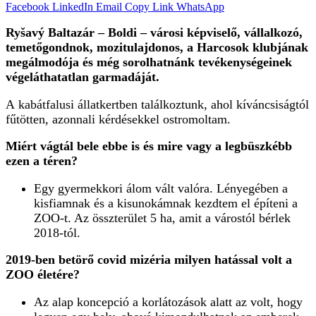
Facebook
LinkedIn
Email
Copy Link
WhatsApp
Ryšavý Baltazár – Boldi – városi képviselő, vállalkozó,
temetőgondnok, mozitulajdonos, a Harcosok klubjának
megálmodója és még sorolhatnánk tevékenységeinek
végeláthatatlan garmadáját.
A kabátfalusi állatkertben találkoztunk, ahol kíváncsiságtól
fűtötten, azonnali kérdésekkel ostromoltam.
Miért vágtál bele ebbe is és mire vagy a legbüszkébb
ezen a téren?
Egy gyermekkori álom vált valóra. Lényegében a
kisfiamnak és a kisunokámnak kezdtem el építeni a
ZOO-t. Az összterület 5 ha, amit a várostól bérlek
2018-tól.
2019-ben betörő covid mizéria milyen hatással volt a
ZOO életére?
Az alap koncepció a korlátozások alatt az volt, hogy