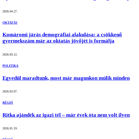
2026.04.27.
OKTATÁS
Komáromi járás demográfiai alakulása: a csökkenő
gyermekszám már az oktatás jövőjét is formálja
2026.03.12.
POLITIKA
Egyedül maradtunk, most már magunkon múlik minden
2026.03.07.
RÉGIÓ
Ritka ajándék az igazi tél – már évek óta nem volt ilyen
2026.01.19.