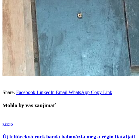
Share.
Facebook
LinkedIn
Email
WhatsApp
Copy Link
Mohlo by vás zaujimať
RÉGIÓ
Új feltörekvő rock banda babonázta meg a régió fiataljait