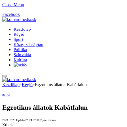
Close Menu
Facebook
Kezdőlap
Régió
Sport
Közgazdaságtan
Politika
Szlovákia
Kultúra
Kezdőlap
»
Régió
»
Egzotikus állatok Kabátfalun
Régió
Egzotikus állatok Kabátfalun
2023.07.25.
Updated:
2024.07.08.
2 perc olvasás
Zdieľať