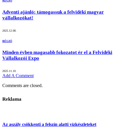
RÉGIÓ
Adventi ajánló: támogassuk a felvidéki magyar
vállalkozókat!
2025.12.08.
RÉGIÓ
Minden évben magasabb fokozatot ér el a Felvidéki
Vállalkozói Expo
2025.11.10.
Add A Comment
Comments are closed.
Reklama
Az aszály csökkenti a felszín alatti vízkészleteket