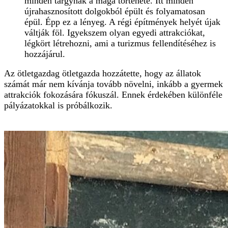
minden tárgynak a maga története. Itt minden
újrahasznosított dolgokból épült és folyamatosan
épül. Épp ez a lényeg. A régi építmények helyét újak
váltják föl. Igyekszem olyan egyedi attrakciókat,
légkört létrehozni, ami a turizmus fellendítéséhez is
hozzájárul.
Az ötletgazdag ötletgazda hozzátette, hogy az állatok
számát már nem kívánja tovább növelni, inkább a gyermek
attrakciók fokozására fókuszál. Ennek érdekében különféle
pályázatokkal is próbálkozik.