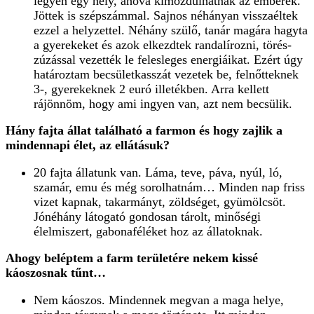
legyen egy hely, ahová kimozdulhatnak az emberek.
Jöttek is szépszámmal. Sajnos néhányan visszaéltek
ezzel a helyzettel. Néhány szülő, tanár magára hagyta
a gyerekeket és azok elkezdtek randalírozni, törés-
zúzással vezették le felesleges energiáikat. Ezért úgy
határoztam becsületkasszát vezetek be, felnőtteknek
3-, gyerekeknek 2 euró illetékben. Arra kellett
rájönnöm, hogy ami ingyen van, azt nem becsülik.
Hány fajta állat található a farmon és hogy zajlik a
mindennapi élet, az ellátásuk?
20 fajta állatunk van. Láma, teve, páva, nyúl, ló,
szamár, emu és még sorolhatnám… Minden nap friss
vizet kapnak, takarmányt, zöldséget, gyümölcsöt.
Jónéhány látogató gondosan tárolt, minőségi
élelmiszert, gabonaféléket hoz az állatoknak.
Ahogy beléptem a farm területére nekem kissé
káoszosnak tűnt…
Nem káoszos. Mindennek megvan a maga helye,