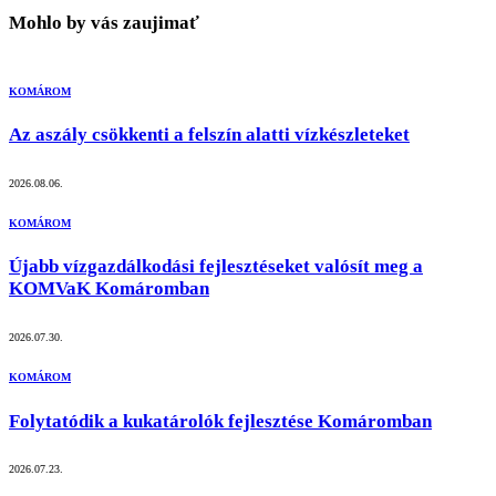
Mohlo by vás zaujimať
KOMÁROM
Az aszály csökkenti a felszín alatti vízkészleteket
2026.08.06.
KOMÁROM
Újabb vízgazdálkodási fejlesztéseket valósít meg a
KOMVaK Komáromban
2026.07.30.
KOMÁROM
Folytatódik a kukatárolók fejlesztése Komáromban
2026.07.23.