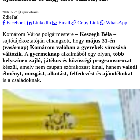
2026.05.27.
3 perc olvasás
Zdieľať
Facebook
LinkedIn
Email
Copy Link
WhatsApp
Komárom Város polgármestere –
Keszegh Béla
–
sajtótájékoztatóján elhangzott, hogy
május 31-én
(vasárnap) Komárom valóban a gyerekek városává
változik
. A
gyermeknap
alkalmából egy olyan,
több
helyszínen zajló, játékos és közösségi programsorozat
készül, amely nem csupán szórakozást kínál, hanem
valódi
élményt, mozgást, alkotást, felfedezést és ajándékokat
is a családoknak.