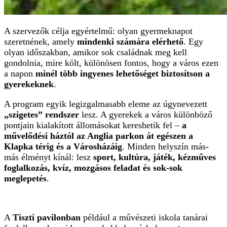
A szervezők célja egyértelmű: olyan gyermeknapot
szeretnének, amely
mindenki számára elérhető
. Egy
olyan időszakban, amikor sok családnak meg kell
gondolnia, mire költ, különösen fontos, hogy a város ezen
a napon
minél több ingyenes lehetőséget biztosítson a
gyerekeknek
.
A program egyik legizgalmasabb eleme az úgynevezett
„szigetes” rendszer
lesz. A gyerekek a város különböző
pontjain kialakított állomásokat kereshetik fel –
a
művelődési háztól az Anglia parkon át egészen a
Klapka térig és a Városházáig
. Minden helyszín más-
más élményt kínál: lesz
sport, kultúra, játék, kézműves
foglalkozás, kvíz, mozgásos feladat és sok-sok
meglepetés
.
A
Tiszti pavilonban
például a művészeti iskola tanárai