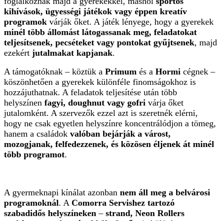
foglalkoznak majd a gyerekekkel, máshol
sportos
kihívások, ügyességi játékok vagy éppen kreatív
programok
várják őket. A játék lényege, hogy a gyerekek
minél több állomást látogassanak meg, feladatokat
teljesítsenek, pecséteket vagy pontokat gyűjtsenek
, majd
ezekért
jutalmakat kapjanak
.
A támogatóknak – köztük a
Primum
és a
Hormi
cégnek –
köszönhetően a gyerekek különféle finomságokhoz is
hozzájuthatnak. A feladatok teljesítése után több
helyszínen
fagyi, doughnut vagy gofri
várja őket
jutalomként. A szervezők ezzel azt is szeretnék elérni,
hogy ne csak egyetlen helyszínre koncentrálódjon a tömeg,
hanem a családok
valóban bejárják a várost,
mozogjanak, felfedezzenek, és közösen éljenek át minél
több programot
.
A gyermeknapi kínálat azonban
nem áll meg a belvárosi
programoknál
. A
Comorra Servishez tartozó
szabadidős helyszíneken
–
strand, Neon Rollers