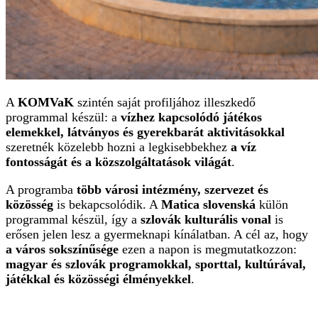
A
KOMVaK
szintén saját profiljához illeszkedő
programmal készül: a
vízhez kapcsolódó játékos
elemekkel, látványos és gyerekbarát aktivitásokkal
szeretnék közelebb hozni a legkisebbekhez
a víz
fontosságát és a közszolgáltatások világát
.
A programba
több városi intézmény, szervezet és
közösség
is bekapcsolódik. A
Matica slovenská
külön
programmal készül, így a
szlovák kulturális vonal
is
erősen jelen lesz a gyermeknapi kínálatban. A cél az, hogy
a város sokszínűsége
ezen a napon is megmutatkozzon:
magyar és szlovák programokkal, sporttal, kultúrával,
játékkal és közösségi élményekkel
.