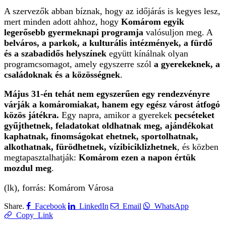
A szervezők abban bíznak, hogy az időjárás is kegyes lesz,
mert minden adott ahhoz, hogy
Komárom egyik
legerősebb gyermeknapi programja
valósuljon meg. A
belváros, a parkok, a kulturális intézmények, a fürdő
és a szabadidős helyszínek
együtt kínálnak olyan
programcsomagot, amely egyszerre szól
a gyerekeknek, a
családoknak és a közösségnek
.
Május 31-én tehát nem egyszerűen egy rendezvényre
várják a komáromiakat, hanem egy egész várost átfogó
közös játékra.
Egy napra, amikor a gyerekek
pecséteket
gyűjthetnek, feladatokat oldhatnak meg, ajándékokat
kaphatnak, finomságokat ehetnek, sportolhatnak,
alkothatnak, fürödhetnek, vízibiciklizhetnek
, és közben
megtapasztalhatják:
Komárom ezen a napon értük
mozdul meg
.
(lk), forrás: Komárom Városa
Share.
Facebook
LinkedIn
Email
WhatsApp
Copy Link