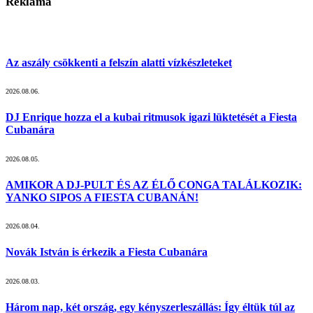
Reklama
Az aszály csökkenti a felszín alatti vízkészleteket
2026.08.06.
DJ Enrique hozza el a kubai ritmusok igazi lüktetését a Fiesta
Cubanára
2026.08.05.
AMIKOR A DJ-PULT ÉS AZ ÉLŐ CONGA TALÁLKOZIK:
YANKO SIPOS A FIESTA CUBANÁN!
2026.08.04.
Novák István is érkezik a Fiesta Cubanára
2026.08.03.
Három nap, két ország, egy kényszerleszállás: Így éltük túl az