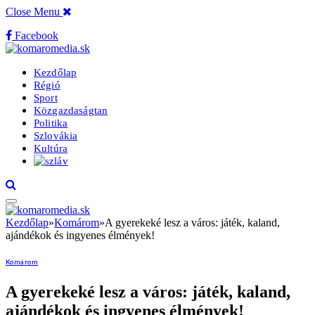
Close Menu
Facebook
Kezdőlap
Régió
Sport
Közgazdaságtan
Politika
Szlovákia
Kultúra
Kezdőlap
»
Komárom
»
A gyerekeké lesz a város: játék, kaland,
ajándékok és ingyenes élmények!
Komárom
A gyerekeké lesz a város: játék, kaland,
ajándékok és ingyenes élmények!