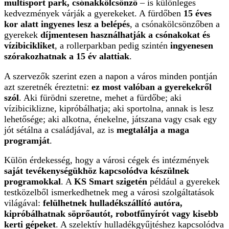
multisport park, csónakkölcsönző
– is különleges
kedvezmények várják a gyerekeket. A fürdőben
15 éves
kor alatt ingyenes lesz a belépés
, a csónakölcsönzőben a
gyerekek
díjmentesen használhatják a csónakokat és
vízibicikliket
, a rollerparkban pedig szintén
ingyenesen
szórakozhatnak a 15 év alattiak
.
A szervezők szerint ezen a napon a város minden pontján
azt szeretnék éreztetni:
ez most valóban a gyerekekről
szól
. Aki fürödni szeretne, mehet a fürdőbe; aki
vízibiciklizne, kipróbálhatja; aki sportolna, annak is lesz
lehetősége; aki alkotna, énekelne, játszana vagy csak egy
jót sétálna a családjával, az is
megtalálja a maga
programját
.
Külön érdekesség, hogy a városi cégek és intézmények
saját tevékenységükhöz kapcsolódva készülnek
programokkal
. A
KS Smart szigetén
például a gyerekek
testközelből ismerkedhetnek meg a városi szolgáltatások
világával:
felülhetnek hulladékszállító autóra,
kipróbálhatnak söprőautót, robotfűnyírót vagy kisebb
kerti gépeket
. A szelektív hulladékgyűjtéshez kapcsolódva