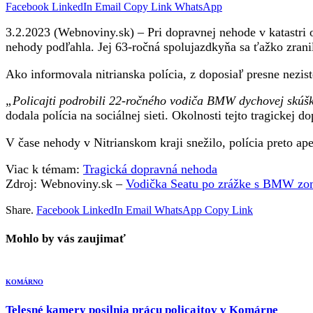
Facebook
LinkedIn
Email
Copy Link
WhatsApp
3.2.2023 (Webnoviny.sk) – Pri dopravnej nehode v katastri
nehody podľahla. Jej 63-ročná spolujazdkyňa sa ťažko zranila
Ako informovala nitrianska polícia, z doposiaľ presne nezis
„Policajti podrobili 22-ročného vodiča BMW dychovej skúšk
dodala polícia na sociálnej sieti. Okolnosti tejto tragickej 
V čase nehody v Nitrianskom kraji snežilo, polícia preto ap
Viac k témam:
Tragická dopravná nehoda
Zdroj: Webnoviny.sk –
Vodička Seatu po zrážke s BMW zomr
Share.
Facebook
LinkedIn
Email
WhatsApp
Copy Link
Mohlo by vás zaujimať
KOMÁRNO
Telesné kamery posilnia prácu policajtov v Komárne