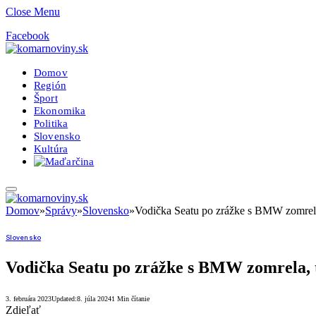
Close Menu
Facebook
Domov
Región
Šport
Ekonomika
Politika
Slovensko
Kultúra
Domov
»
Správy
»
Slovensko
»
Vodička Seatu po zrážke s BMW zomrela,
Slovensko
Vodička Seatu po zrážke s BMW zomrela, ť
3. februára 2023
Updated:
8. júla 2024
1 Min čítanie
Zdieľať