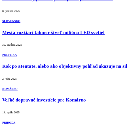
8. januára 2026
SLOVENSKO
Mestá rozžiari takmer štvrť milióna LED svetiel
30. októbra 2025
POLITIKA
Rok po atentáte, alebo ako objektívny pohľad ukazuje na sil
2. júna 2025
KOMÁRNO
Veľké dopravné investície pre Komárno
14. apríla 2025
PRÍRODA