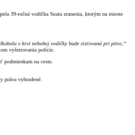
pela 39-ročná vodička Seatu zranenia, ktorým na mieste
koholu v krvi nebohej vodičky bude zisťovaná pri pitve,“
etom vyšetrovania polície.
osť podmienkam na ceste.
 práva vyhradené.