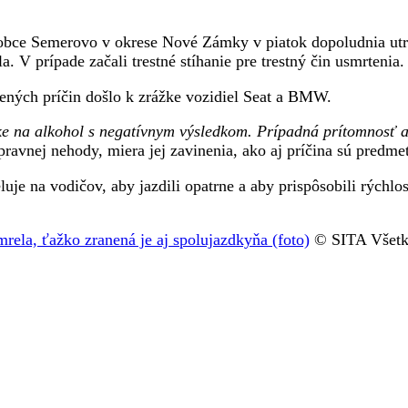
 obce Semerovo v okrese Nové Zámky v piatok dopoludnia utr
. V prípade začali trestné stíhanie pre trestný čin usmrtenia.
tených príčin došlo k zrážke vozidiel Seat a BMW.
e na alkohol s negatívnym výsledkom. Prípadná prítomnosť al
dopravnej nehody, miera jej zavinenia, ako aj príčina sú predm
eluje na vodičov, aby jazdili opatrne a aby prispôsobili rýchl
ela, ťažko zranená je aj spolujazdkyňa (foto)
© SITA Všetky