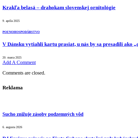
Krakľa belasá – drahokam slovenskej ornitológie
9. apríla 2025
POĽNOHOSPODÁRSTVO
V Dánsku vytiahli kartu prasiat, u nás by sa presadili ako
20. marca 2025
Add A Comment
Comments are closed.
Reklama
Sucho znižuje zásoby podzemných vôd
6. augusta 2026