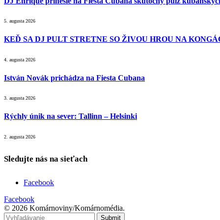
DJ Enrique prinesie na Fiesta Cubana skutočný pulz kubánsky
5. augusta 2026
KEĎ SA DJ PULT STRETNE SO ŽIVOU HROU NA KONGÁC
4. augusta 2026
István Novák prichádza na Fiesta Cubana
3. augusta 2026
Rýchly únik na sever: Tallinn – Helsinki
2. augusta 2026
Sledujte nás na sieťach
Facebook
Facebook
© 2026 Komárnoviny/Komárnomédia.
Submit