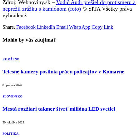
Zdroj: Webnoviny.sk –
Vodič Audi prešiel do protismeru a
neprežil zrážku s kamiónom (foto)
© SITA Všetky práva
vyhradené.
Share.
Facebook
LinkedIn
Email
WhatsApp
Copy Link
Mohlo by vás zaujimať
KOMÁRNO
Telesné kamery posilnia prácu policajtov v Komárne
8. januára 2026
SLOVENSKO
Mestá rozžiari takmer štvrť milióna LED svetiel
30. októbra 2025
POLITIKA