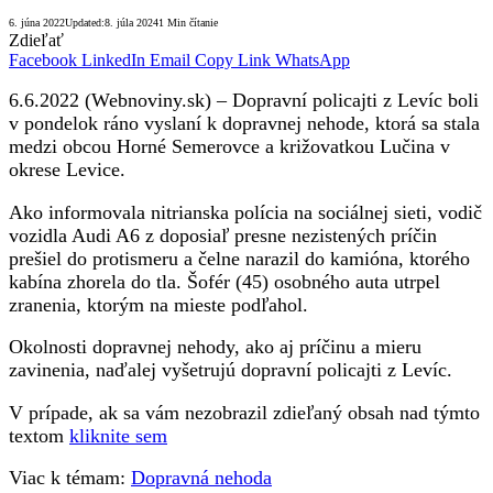
6. júna 2022
Updated:
8. júla 2024
1 Min čítanie
Zdieľať
Facebook
LinkedIn
Email
Copy Link
WhatsApp
6.6.2022 (Webnoviny.sk) – Dopravní policajti z Levíc boli
v pondelok ráno vyslaní k dopravnej nehode, ktorá sa stala
medzi obcou Horné Semerovce a križovatkou Lučina v
okrese Levice.
Ako informovala nitrianska polícia na sociálnej sieti, vodič
vozidla Audi A6 z doposiaľ presne nezistených príčin
prešiel do protismeru a čelne narazil do kamióna, ktorého
kabína zhorela do tla. Šofér (45) osobného auta utrpel
zranenia, ktorým na mieste podľahol.
Okolnosti dopravnej nehody, ako aj príčinu a mieru
zavinenia, naďalej vyšetrujú dopravní policajti z Levíc.
V prípade, ak sa vám nezobrazil zdieľaný obsah nad týmto
textom
kliknite sem
Viac k témam:
Dopravná nehoda