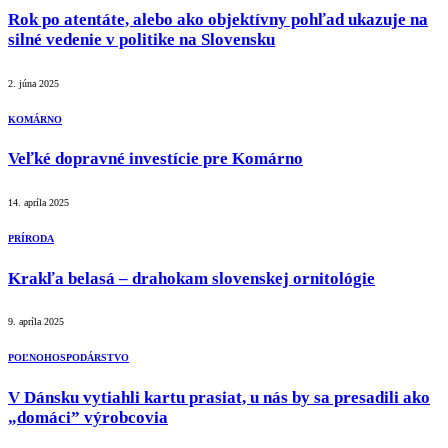
Rok po atentáte, alebo ako objektívny pohľad ukazuje na
silné vedenie v politike na Slovensku
2. júna 2025
KOMÁRNO
Veľké dopravné investície pre Komárno
14. apríla 2025
PRÍRODA
Krakľa belasá – drahokam slovenskej ornitológie
9. apríla 2025
POĽNOHOSPODÁRSTVO
V Dánsku vytiahli kartu prasiat, u nás by sa presadili ako
„domáci” výrobcovia