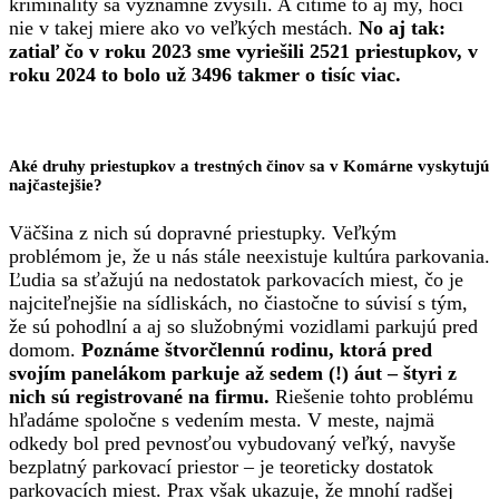
kriminality sa významne zvýšili. A cítime to aj my, hoci
nie v takej miere ako vo veľkých mestách.
No aj tak:
zatiaľ čo v roku 2023 sme vyriešili 2521 priestupkov, v
roku 2024 to bolo už 3496 takmer o tisíc viac.
Aké druhy priestupkov a trestných činov sa v Komárne vyskytujú
najčastejšie?
Väčšina z nich sú dopravné priestupky. Veľkým
problémom je, že u nás stále neexistuje kultúra parkovania.
Ľudia sa sťažujú na nedostatok parkovacích miest, čo je
najciteľnejšie na sídliskách, no čiastočne to súvisí s tým,
že sú pohodlní a aj so služobnými vozidlami parkujú pred
domom.
Poznáme štvorčlennú rodinu, ktorá pred
svojím panelákom parkuje až sedem (!) áut – štyri z
nich sú registrované na firmu.
Riešenie tohto problému
hľadáme spoločne s vedením mesta. V meste, najmä
odkedy bol pred pevnosťou vybudovaný veľký, navyše
bezplatný parkovací priestor – je teoreticky dostatok
parkovacích miest. Prax však ukazuje, že mnohí radšej