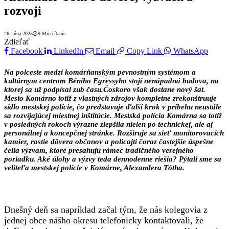
rozvoji
26. júna 2025
9 Min čítanie
Zdieľať
Facebook
LinkedIn
Email
Copy Link
WhatsApp
Na polceste medzi komárňanským pevnostným systémom a
kultúrnym centrom Béniho Egressyho stojí nenápadná budova, na
ktorej sa už podpísal zub času.Čoskoro však dostane nový šat.
Mesto Komárno totiž z vlastných zdrojov kompletne zrekonštruuje
sídlo mestskej polície, čo predstavuje ďalší krok v príbehu neustále
sa rozvíjajúcej miestnej inštitúcie. Mestská polícia Komárna sa totiž
v posledných rokoch výrazne zlepšila nielen po technickej, ale aj
personálnej a koncepčnej stránke. Rozširuje sa sieť monitorovacích
kamier, rastie dôvera občanov a policajti čoraz častejšie úspešne
čelia výzvam, ktoré presahujú rámec tradičného verejného
poriadku. Aké úlohy a výzvy teda dennodenne riešia? Pýtali sme sa
veliteľa mestskej polície v Komárne, Alexandera Tótha.
Dnešný deň sa napríklad začal tým, že nás kolegovia z
jednej obce nášho okresu telefonicky kontaktovali, že