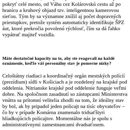
pokryť celé mesto, od Váhu cez Kolárovskú cestu až po
hranicu a kruhový objazd tzv. inteligentnou kamerovou
sieťou. Tým by sa významne znížil aj počet dopravných
priestupkov, pretože systém automaticky identifikuje ŠPZ
áut, ktoré prekročia povolenú rýchlosť, čím sa dá ľahko
vypátrať majiteľ vozidla.
Máte dostatočné kapacity na to, aby ste reagovali na každé
oznámenie, keďže váš personálny stav je pomerne nízky?
Celoštátny riadiaci a koordinačný orgán mestských polícií
(prezídium) sídli v Košiciach a je rozdelený na krajské pod
oddelenia. Nitrianske krajské pod oddelenie funguje veľmi
dobre. Na spoločnom zasadnutí so zástupcami Ministerstva
vnútra sa prítomní velitelia zhodli na tom, že ideálny stav
by bol, ak by pripadol jeden policajt na tisíc obyvateľov –
čo by v prípade Komárna znamenalo tridsaťštyri
hliadkujúcich policajtov. Momentálne nás je spolu s
administratívnymi zamestnancami dvadsaťosem.