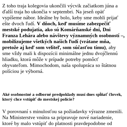
Z toho traja kolegovia ukončili výcvik začiatkom júna a
ďalší traja ho ukončia v septembri. Na jeseň opäť
vypíšeme nábor. Ideálne by bolo, keby sme mohli prijať
ešte dvoch ľudí.
V dňoch, keď musíme zabezpečiť
mestské podujatia, ako sú Komárňanské dni, Dni
Franza Lehára alebo návštevy významných osobností –,
mobilizujeme všetkých našich ľudí (vrátane mňa,
pretože aj keď som veliteľ, som súčasťou tímu)
, aby
sme vždy mali k dispozícii minimálne jednu dvojčlennú
hliadku, ktorá môže v prípade potreby pomôcť
obyvateľom. Mimochodom, naša spolupráca so štátnou
políciou je výborná.
Aké osobnostné a odborné predpoklady musí dnes spĺňať človek,
ktorý chce vstúpiť do mestskej polície?
V porovnaní s minulosťou sa požiadavky výrazne zmenili.
Na Ministerstve vnútra sa pripravuje nové nariadenie,
ktoré by malo vstúpiť do platnosti pravdepodobne od