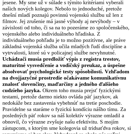
jesene. My sme už v súlade s týmito kritériami vyberali
našich nových kolegov. Nebolo to jednoduché, pretože
dnešní mladí poznajú povinnú vojenskú službu už len z
filmov. Jej zrušenie má jasné výhody aj nevýhody – v
závislosti od toho, či sa na to pozeráme zo spoločenského,
vojenského alebo individuálneho hľadiska. Z
individuálneho pohľadu je to možno pozitívne, ale práve
základná vojenská služba učila mladých ľudí disciplíne a
vytrvalosti, ktoré sú v policajnej službe nevyhnutné.
Uchádzači musia predložiť výpis z registra trestov,
maturitné vysvedčenie a vodičský preukaz, a úspešne
absolvovať psychologické testy spôsobilosti. Vzhľadom
na dvojjazyčné prostredie očakávame komunikatívnu
znalosť slovenčiny, maďarčiny a jedného ďalšieho
cudzieho jazyka.
Okrem toho musia prejsť fyzickými
testami, pretože darmo niekto ovláda päť jazykov, ak
nedokáže bez zastavenia vybehnúť na tretie poschodie.
Pravidelne sa staráme o fyzickú kondíciu nášho tímu. Za
posledných päť rokov sa náš kolektív výrazne omladil a
obnovil, čo výrazne zvyšuje našu efektivitu. S mojím
zástupcom, s ktorým sme kolegovia už tridsaťdva rokov, si