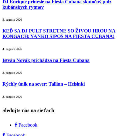
DJ Enrique prinesie na Fiesta Cubana skutočný pulz
kubánskych rytmov
5. augusta 2026
KEĎ SA DJ PULT STRETNE SO ŽIVOU HROU NA
KONGÁCH: YANKO SIPOS NA FIESTA CUBANA!
4. augusta 2026
István Novák prichádza na Fiesta Cubana
3. augusta 2026
Rýchly únik na sever: Tallinn – Helsinki
2. augusta 2026
Sledujte nás na sieťach
Facebook
Facebook