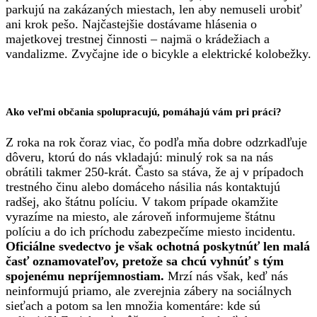
parkujú na zakázaných miestach, len aby nemuseli urobiť
ani krok pešo. Najčastejšie dostávame hlásenia o
majetkovej trestnej činnosti – najmä o krádežiach a
vandalizme. Zvyčajne ide o bicykle a elektrické kolobežky.
Ako veľmi občania spolupracujú, pomáhajú vám pri práci?
Z roka na rok čoraz viac, čo podľa mňa dobre odzrkadľuje
dôveru, ktorú do nás vkladajú: minulý rok sa na nás
obrátili takmer 250-krát. Často sa stáva, že aj v prípadoch
trestného činu alebo domáceho násilia nás kontaktujú
radšej, ako štátnu políciu. V takom prípade okamžite
vyrazíme na miesto, ale zároveň informujeme štátnu
políciu a do ich príchodu zabezpečíme miesto incidentu.
Oficiálne svedectvo je však ochotná poskytnúť len malá
časť oznamovateľov, pretože sa chcú vyhnúť s tým
spojenému nepríjemnostiam.
Mrzí nás však, keď nás
neinformujú priamo, ale zverejnia zábery na sociálnych
sieťach a potom sa len množia komentáre: kde sú