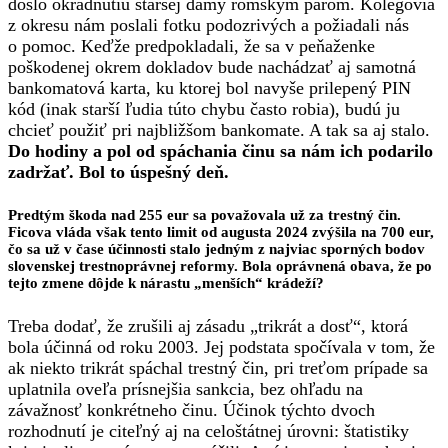
došlo okradnutiu staršej dámy rómskym párom. Kolegovia
z okresu nám poslali fotku podozrivých a požiadali nás
o pomoc. Keďže predpokladali, že sa v peňaženke
poškodenej okrem dokladov bude nachádzať aj samotná
bankomatová karta, ku ktorej bol navyše prilepený PIN
kód (inak starší ľudia túto chybu často robia), budú ju
chcieť použiť pri najbližšom bankomate. A tak sa aj stalo.
Do hodiny a pol od spáchania činu sa nám ich podarilo
zadržať. Bol to úspešný deň.
Predtým škoda nad 255 eur sa považovala už za trestný čin.
Ficova vláda však tento limit od augusta 2024 zvýšila na 700 eur,
čo sa už v čase účinnosti stalo jedným z najviac sporných bodov
slovenskej trestnoprávnej reformy. Bola oprávnená obava, že po
tejto zmene dôjde k nárastu „menších“ krádeží?
Treba dodať, že zrušili aj zásadu „trikrát a dosť“, ktorá
bola účinná od roku 2003. Jej podstata spočívala v tom, že
ak niekto trikrát spáchal trestný čin, pri treťom prípade sa
uplatnila oveľa prísnejšia sankcia, bez ohľadu na
závažnosť konkrétneho činu. Účinok týchto dvoch
rozhodnutí je citeľný aj na celoštátnej úrovni: štatistiky