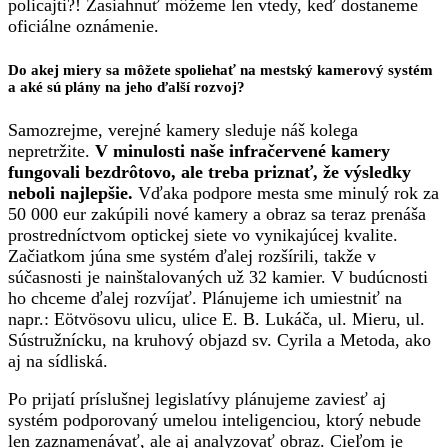
policajti?! Zasiahnuť môžeme len vtedy, keď dostaneme
oficiálne oznámenie.
Do akej miery sa môžete spoliehať na mestský kamerový systém
a aké sú plány na jeho ďalší rozvoj?
Samozrejme, verejné kamery sleduje náš kolega
nepretržite.
V minulosti naše infračervené kamery
fungovali bezdrôtovo, ale treba priznať, že výsledky
neboli najlepšie.
Vďaka podpore mesta sme minulý rok za
50 000 eur zakúpili nové kamery a obraz sa teraz prenáša
prostredníctvom optickej siete vo vynikajúcej kvalite.
Začiatkom júna sme systém ďalej rozšírili, takže v
súčasnosti je nainštalovaných už 32 kamier. V budúcnosti
ho chceme ďalej rozvíjať. Plánujeme ich umiestniť na
napr.: Eötvösovu ulicu, ulice E. B. Lukáča, ul. Mieru, ul.
Sústružnícku, na kruhový objazd sv. Cyrila a Metoda, ako
aj na sídliská.
Po prijatí príslušnej legislatívy plánujeme zaviesť aj
systém podporovaný umelou inteligenciou, ktorý nebude
len zaznamenávať, ale aj analyzovať obraz. Cieľom je