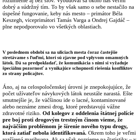
rozumieme aj bez slov. Vybudoval sa okolo nás veľmi
dobrý a súdržný tím. To by však samo o sebe nestačilo na
úspešné fungovanie, keby nás mesto – primátor Béla
Keszegh, viceprimátori Tamás Varga a Ondrej Gajdáč –
plne nepodporovalo vo všetkých oblastiach.
V poslednom období sa na uliciach mesta čoraz častejšie
stretávame s ľuďmi, ktorí sú zjavne pod vplyvom omamných
látok. Dá sa predpokladať, že komunikácia s nimi si vyžaduje
špeciálnu pozornosť a vynikajúce schopnosti riešenia konfliktov
zo strany policajtov.
Áno, aj na celospoločenskej úrovni je znepokojujúce, že
počet užívateľov návykových látok neustále narastá. Ešte
smutnejšie je, že väčšinou ide o lacné, kontaminované
alebo neznáme zmesi drog, ktoré predstavujú vážne
zdravotné riziko.
Od kolegov z oddelenia štátnej polície
pre boj proti drogovým trestným činom vieme, že
najväčším problémom je šírenie nového typu drogy,
ktorá zatiaľ nebola identifikovaná.
Okrem toho je veľmi
rozšírená marihuana. Ak sa však pozrieme na štatistiky – v