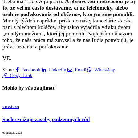
Treba mať rád svoju prácu.
A obrovskou motiváciou je aj
to, že veľmi často dostávame, či už telefonicky, alebo
osobne poďakovania od občanov, ktorým sme pomohli.
Minulý týždeň napríklad prišla do našej kancelárie staršia
pani s plechom koláčov, aby takto vyjadrila vďaku dvom
„mladým mužom“, ktorí jej pomohli. Najlepším dôkazom
toho, že naša práca má zmysel a že nás ľudia potrebujú, je
práve uznanie a poďakovanie.
VE.
Share.
Facebook
LinkedIn
Email
WhatsApp
Copy Link
Mohlo by vás zaujimať
KOMÁRNO
Sucho znižuje zásoby podzemných vôd
6. augusta 2026