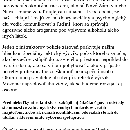
porovnaní s okolitými mestami, ako sú Nové Zámky alebo
Nitra – máme zatiaľ najlepšiu situáciu. Treba dodať, že
naši „chlapci“ majú veľmi dobrý sociálny a psychologický
cit, vedia komunikovať s ľuďmi, ktorí sa správajú
agresívne alebo arogantne pod vplyvom alkoholu alebo
iných látok.
Jeden z inštruktorov polície zároveň poskytuje našim
hliadkam špeciálny taktický výcvik, počas ktorého sa učia,
ako bezpečne vstúpiť do uzavretého priestoru, napríklad do
bytu či domu, ako sa v ňom pohybovať a ako v prípade
potreby profesionálne zneškodniť nebezpečnú osobu.
Okrem toho pravidelne absolvujú strelecký výcvik.
Môžeme napredovať iba vtedy, ak sa budeme rozvíjať aj
osobne.
Pred niekoľkými rokmi ste si zakúpili aj čítačku čipov a odvtedy
ste množstvo zatúlaných štvornohých miláčikov vrátili
majiteľom, alebo ak nemali identifikáciu, odovzdali ste ich do
útulku, s ktorým máte výbornú spoluprácu.
Čítačku sme dostali prostredníctvom komunálneho