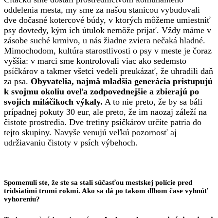
oddelenia mesta, my sme za našou stanicou vybudovali
dve dočasné kotercové búdy, v ktorých môžeme umiestniť
psy dovtedy, kým ich útulok nemôže prijať. Vždy máme v
zásobe suché krmivo, u nás žiadne zviera nečaká hladné.
Mimochodom, kultúra starostlivosti o psy v meste je čoraz
vyššia: v marci sme kontrolovali viac ako sedemsto
psíčkárov a takmer všetci vedeli preukázať, že uhradili daň
za psa.
Obyvatelia, najmä mladšia generácia pristupujú
k svojmu okoliu oveľa zodpovednejšie a zbierajú po
svojich miláčikoch výkaly.
A to nie preto, že by sa báli
prípadnej pokuty 30 eur, ale preto, že im naozaj záleží na
čistote prostredia. Dve tretiny psíčkárov určite patria do
tejto skupiny. Navyše venujú veľkú pozornosť aj
udržiavaniu čistoty v psích výbehoch.
Spomenuli ste, že ste sa stali súčasťou mestskej polície pred
tridsiatimi tromi rokmi. Ako sa dá po takom dlhom čase vyhnúť
vyhoreniu?