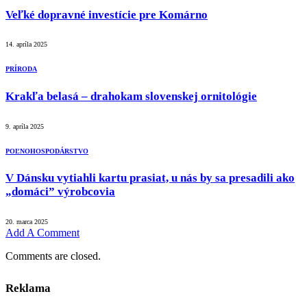
Veľké dopravné investície pre Komárno
14. apríla 2025
PRÍRODA
Krakľa belasá – drahokam slovenskej ornitológie
9. apríla 2025
POĽNOHOSPODÁRSTVO
V Dánsku vytiahli kartu prasiat, u nás by sa presadili ako
„domáci” výrobcovia
20. marca 2025
Add A Comment
Comments are closed.
Reklama