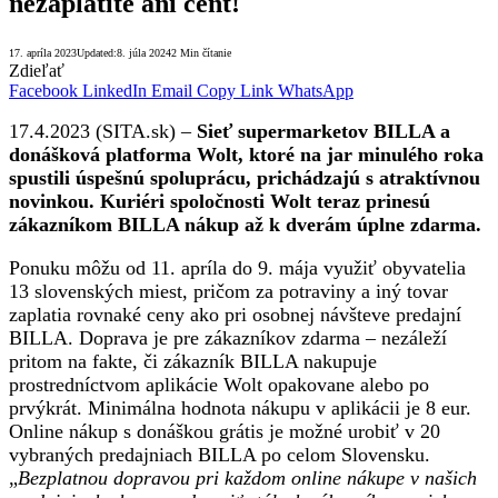
nezaplatíte ani cent!
17. apríla 2023
Updated:
8. júla 2024
2 Min čítanie
Zdieľať
Facebook
LinkedIn
Email
Copy Link
WhatsApp
17.4.2023 (SITA.sk) –
Sieť supermarketov BILLA a
donášková platforma Wolt, ktoré na jar minulého roka
spustili úspešnú spoluprácu, prichádzajú s atraktívnou
novinkou. Kuriéri spoločnosti Wolt teraz prinesú
zákazníkom BILLA nákup až k dverám úplne zdarma.
Ponuku môžu od 11. apríla do 9. mája využiť obyvatelia
13 slovenských miest, pričom za potraviny a iný tovar
zaplatia rovnaké ceny ako pri osobnej návšteve predajní
BILLA. Doprava je pre zákazníkov zdarma – nezáleží
pritom na fakte, či zákazník BILLA nakupuje
prostredníctvom aplikácie Wolt opakovane alebo po
prvýkrát. Minimálna hodnota nákupu v aplikácii je 8 eur.
Online nákup s donáškou grátis je možné urobiť v 20
vybraných predajniach BILLA po celom Slovensku.
„
Bezplatnou dopravou pri každom online nákupe v našich