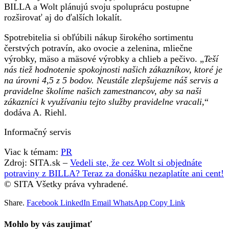
BILLA a Wolt plánujú svoju spoluprácu postupne
rozširovať aj do ďalších lokalít.
Spotrebitelia si obľúbili nákup širokého sortimentu
čerstvých potravín, ako ovocie a zelenina, mliečne
výrobky, mäso a mäsové výrobky a chlieb a pečivo. „
Teší
nás tiež hodnotenie spokojnosti našich zákazníkov, ktoré je
na úrovni 4,5 z 5 bodov. Neustále zlepšujeme náš servis a
pravidelne školíme našich zamestnancov, aby sa naši
zákazníci k využívaniu tejto služby pravidelne vracali
,“
dodáva A. Riehl.
Informačný servis
Viac k témam:
PR
Zdroj: SITA.sk –
Vedeli ste, že cez Wolt si objednáte
potraviny z BILLA? Teraz za donášku nezaplatíte ani cent!
© SITA Všetky práva vyhradené.
Share.
Facebook
LinkedIn
Email
WhatsApp
Copy Link
Mohlo by vás zaujimať