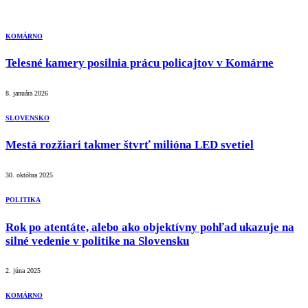
KOMÁRNO
Telesné kamery posilnia prácu policajtov v Komárne
8. januára 2026
SLOVENSKO
Mestá rozžiari takmer štvrť milióna LED svetiel
30. októbra 2025
POLITIKA
Rok po atentáte, alebo ako objektívny pohľad ukazuje na
silné vedenie v politike na Slovensku
2. júna 2025
KOMÁRNO