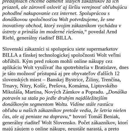
predajniach chceme odmeniť stálych zákazníkov za ich
priazeň, ale zároveň osloviť aj širšiu verejnosť obľubujúcu
pohodlné nakupovanie cez internet. Spoluprácou s
donáškovou spoločnosťou Wolt potvrdzujeme, že sme
inovatívny obchod, ktorý svojim zákazníkom vychádza v
ústrety a prináša im moderné riešenia,
“ povedal Arnd
Riehl, generálny riaditeľ BILLA.
Slovenskí zákazníci si spoluprácu siete supermarketov
BILLA a fínskej technologickej spoločnosti Wolt veľmi
obľúbili. Kým pred rokom mohli online nákupy cez
aplikáciu Wolt využívať iba spotrebitelia v Bratislave, dnes
je táto možnosť prístupná aj pre obyvateľov ďalších 12
slovenských miest – Banskej Bystrice, Žiliny, Trenčína,
Trnavy, Nitry, Košíc, Prešova, Komárna, Liptovského
Mikuláša, Martina, Nových Zámkov a Popradu. „
Donáška
potravín sa stala po jedle druhým najdôležitejším
donáškovým segmentom Woltu. Vidíme stále rastúcu
obľubu u našich zákazníkov pretože vedia, že šetria nielen
čas, ale aj peniaze na dopravu
,“ hovorí Tomáš Beniak,
generálny riaditeľ Wolt Slovensko. Počet zákazníkov, ktorí
majú záujem o online nákupy, neustále narastá, a preto