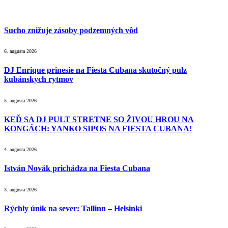
Sucho znižuje zásoby podzemných vôd
6. augusta 2026
DJ Enrique prinesie na Fiesta Cubana skutočný pulz
kubánskych rytmov
5. augusta 2026
KEĎ SA DJ PULT STRETNE SO ŽIVOU HROU NA
KONGÁCH: YANKO SIPOS NA FIESTA CUBANA!
4. augusta 2026
István Novák prichádza na Fiesta Cubana
3. augusta 2026
Rýchly únik na sever: Tallinn – Helsinki