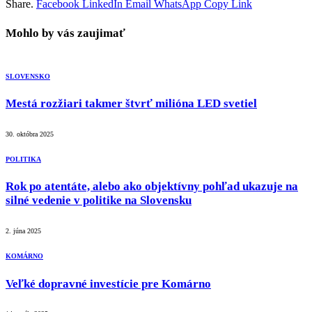
Share.
Facebook
LinkedIn
Email
WhatsApp
Copy Link
Mohlo by vás zaujimať
SLOVENSKO
Mestá rozžiari takmer štvrť milióna LED svetiel
30. októbra 2025
POLITIKA
Rok po atentáte, alebo ako objektívny pohľad ukazuje na
silné vedenie v politike na Slovensku
2. júna 2025
KOMÁRNO
Veľké dopravné investície pre Komárno