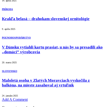
14. apríla 2025
PRÍRODA
Krakľa belasá – drahokam slovenskej ornitológie
9. apríla 2025
POĽNOHOSPODÁRSTVO
V Dánsku vytiahli kartu prasiat, u nás by sa presadili ako
„domáci” výrobcovia
20. marca 2025
SLOVENSKO
Maloletá osoba v Zlatých Moravciach vyskočila z
balkóna, na mieste zasahoval aj vrtuľník
24. januára 2025
Add A Comment