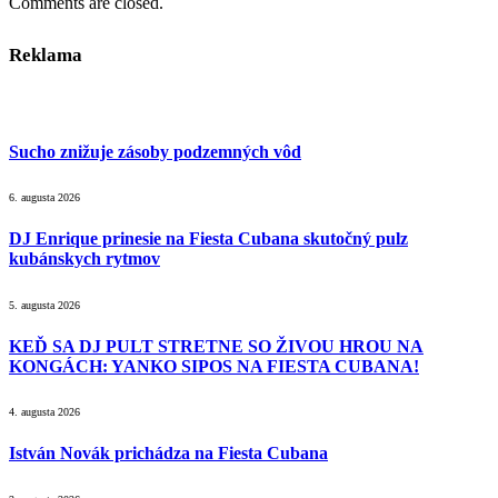
Comments are closed.
Reklama
Sucho znižuje zásoby podzemných vôd
6. augusta 2026
DJ Enrique prinesie na Fiesta Cubana skutočný pulz
kubánskych rytmov
5. augusta 2026
KEĎ SA DJ PULT STRETNE SO ŽIVOU HROU NA
KONGÁCH: YANKO SIPOS NA FIESTA CUBANA!
4. augusta 2026
István Novák prichádza na Fiesta Cubana