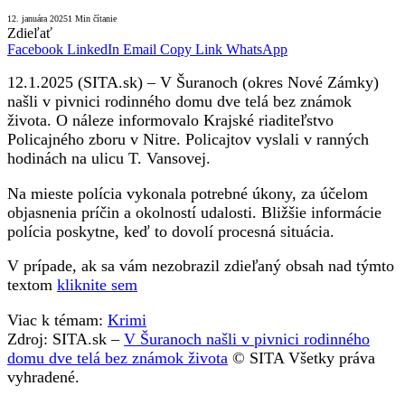
12. januára 2025
1 Min čítanie
Zdieľať
Facebook
LinkedIn
Email
Copy Link
WhatsApp
12.1.2025 (SITA.sk) – V Šuranoch (okres Nové Zámky)
našli v pivnici rodinného domu dve telá bez známok
života. O náleze informovalo Krajské riaditeľstvo
Policajného zboru v Nitre. Policajtov vyslali v ranných
hodinách na ulicu T. Vansovej.
Na mieste polícia vykonala potrebné úkony, za účelom
objasnenia príčin a okolností udalosti. Bližšie informácie
polícia poskytne, keď to dovolí procesná situácia.
V prípade, ak sa vám nezobrazil zdieľaný obsah nad týmto
textom
kliknite sem
Viac k témam:
Krimi
Zdroj: SITA.sk –
V Šuranoch našli v pivnici rodinného
domu dve telá bez známok života
© SITA Všetky práva
vyhradené.