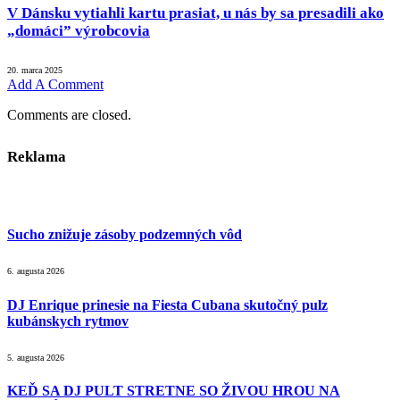
V Dánsku vytiahli kartu prasiat, u nás by sa presadili ako
„domáci” výrobcovia
20. marca 2025
Add A Comment
Comments are closed.
Reklama
Sucho znižuje zásoby podzemných vôd
6. augusta 2026
DJ Enrique prinesie na Fiesta Cubana skutočný pulz
kubánskych rytmov
5. augusta 2026
KEĎ SA DJ PULT STRETNE SO ŽIVOU HROU NA