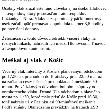
Osobný vlak zrazil ešte ráno človeka aj na úseku Hlohovec
– Leopoldov, ktorý je súčasťou trate Leopoldov –
Lužianky – Nitra. Vlaky cez spomínaný päťkilometrový
úsek začali opäť premávať dopoludnia takmer 3,5 hodiny
po prerušení dopravy.
Železničiari z tohto dôvodu odriekli viaceré vlaky na
rôznych linkách, nahradili ich medzi Hlohovcom, Trnavou
a Leopoldovom autobusmi.
Meškal aj vlak z Košíc
Večerný vlak InterCity z Košíc s plánovaným odchodom
po 17:30 a s príchodom do Bratislavy pred 22:30 mal už
na začiatku cesty hlásené predpokladané meškanie 50
minút. Prevádzkovým dôvodom bol obrat súpravy od
oneskoreného vlaku. Denné IC s odchodom z hlavného
mesta po 11:30, ktoré malo prísť do Košíc pred 16:30,
totiž nabralo už v Pezinku asi 90-minútové meškanie.
Podľa stránky Obmedzenia prevádzky na tratiach ŽSR