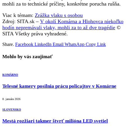
mohli za to technické príčiny, konkrétne porucha rušňa.
Viac k témam:
Zrážka vlaku s osobou
Zdroj: SITA.sk –
V okolí Komárna a Hlohovca niekoľko
hodín nepremávali vlaky, mohli za to až dve tragédie
©
SITA Všetky práva vyhradené.
Share.
Facebook
LinkedIn
Email
WhatsApp
Copy Link
Mohlo by vás zaujimať
KOMÁRNO
Telesné kamery posilnia prácu policajtov v Komárne
8. januára 2026
SLOVENSKO
Mestá rozžiari takmer štvrť milióna LED svetiel