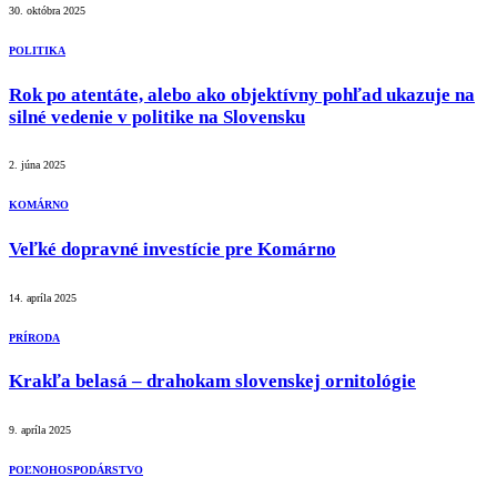
30. októbra 2025
POLITIKA
Rok po atentáte, alebo ako objektívny pohľad ukazuje na
silné vedenie v politike na Slovensku
2. júna 2025
KOMÁRNO
Veľké dopravné investície pre Komárno
14. apríla 2025
PRÍRODA
Krakľa belasá – drahokam slovenskej ornitológie
9. apríla 2025
POĽNOHOSPODÁRSTVO