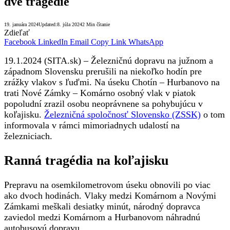
dve tragédie
19. januára 2024
Updated:
8. júla 2024
2 Min čítanie
Zdieľať
Facebook
LinkedIn
Email
Copy Link
WhatsApp
19.1.2024 (SITA.sk) – Železničnú dopravu na južnom a
západnom Slovensku prerušili na niekoľko hodín pre
zrážky vlakov s ľuďmi. Na úseku Chotín – Hurbanovo na
trati Nové Zámky – Komárno osobný vlak v piatok
popoludní zrazil osobu neoprávnene sa pohybujúcu v
koľajisku.
Železničná spoločnosť Slovensko (ZSSK)
o tom
informovala v rámci mimoriadnych udalostí na
železniciach.
Ranná tragédia na koľajisku
Prepravu na osemkilometrovom úseku obnovili po viac
ako dvoch hodinách. Vlaky medzi Komárnom a Novými
Zámkami meškali desiatky minút, národný dopravca
zaviedol medzi Komárnom a Hurbanovom náhradnú
autobusovú dopravu.