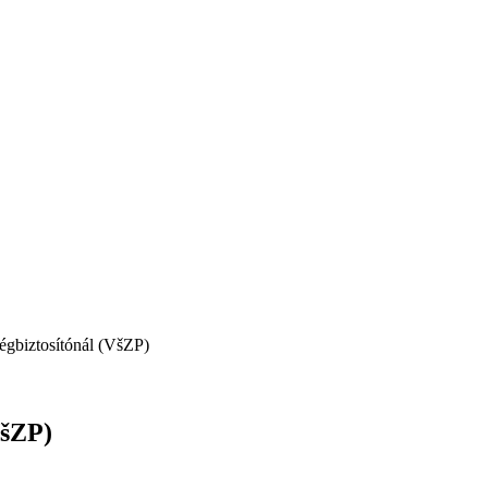
ségbiztosítónál (VšZP)
(VšZP)