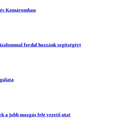
zűrés Komáromban
Bizalommal fordul hozzánk segítségért
gálata
k a jobb mozgás felé vezető utat