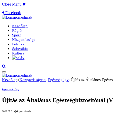
Close Menu
Facebook
Kezdőlap
Régió
Sport
Közgazdaságtan
Politika
Szlovákia
Kultúra
Kezdőlap
»
Közgazdaságtan
»
Egészségügy
»
Újítás az Általános Egész
Egészségügy
Újítás az Általános Egészségbiztosítónál 
2026.05.21.
1 perc olvasás