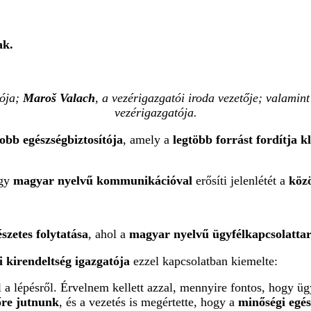
ak.
tója;
Maroš Valach
, a vezérigazgatói iroda vezetője; valamin
vezérigazgatója.
obb egészségbiztosítója
, amely a
legtöbb forrást fordítja k
ogy
magyar nyelvű kommunikációval
erősíti jelenlétét a
köz
zetes folytatása
, ahol a
magyar nyelvű ügyfélkapcsolattar
kirendeltség igazgatója
ezzel kapcsolatban kiemelte:
 a lépésről. Érvelnem kellett azzal, mennyire fontos, hogy ü
őre jutnunk
, és a vezetés is megértette, hogy a
minőségi egés