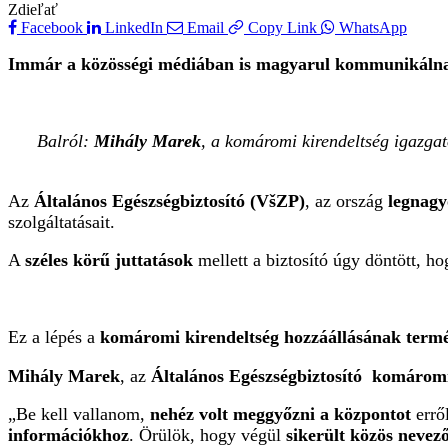
Zdieľať
Facebook
LinkedIn
Email
Copy Link
WhatsApp
Immár a közösségi médiában is magyarul kommunikáln
Balról:
Mihály Marek
, a komáromi kirendeltség igazga
Az
Általános Egészségbiztosító (VšZP)
, az ország
legnagy
szolgáltatásait.
A
széles körű juttatások
mellett a biztosító úgy döntött, h
Ez a lépés a
komáromi kirendeltség hozzáállásának termés
Mihály Marek
, az
Általános Egészségbiztosító
komáromi 
„Be kell vallanom,
nehéz volt meggyőzni a központot
erről
információkhoz
. Örülök, hogy végül
sikerült közös nevez