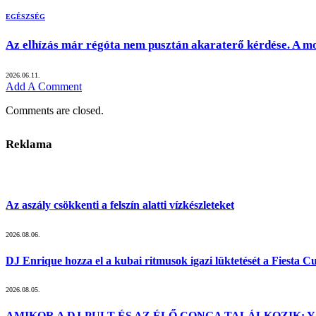
EGÉSZSÉG
Az elhízás már régóta nem pusztán akaraterő kérdése. A m
2026.06.11.
Add A Comment
Comments are closed.
Reklama
Az aszály csökkenti a felszín alatti vízkészleteket
2026.08.06.
DJ Enrique hozza el a kubai ritmusok igazi lüktetését a Fiesta 
2026.08.05.
AMIKOR A DJ-PULT ÉS AZ ÉLŐ CONGA TALÁLKOZIK: Y