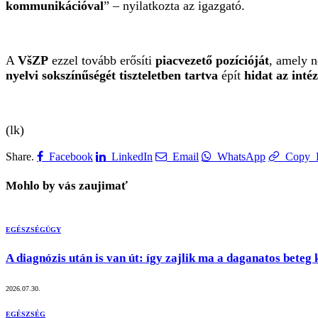
kommunikációval
” – nyilatkozta az igazgató.
A
VšZP
ezzel tovább erősíti
piacvezető pozícióját
, amely 
nyelvi sokszínűségét tiszteletben tartva
épít
hidat az inté
(lk)
Share.
Facebook
LinkedIn
Email
WhatsApp
Copy 
Mohlo by vás zaujimať
EGÉSZSÉGÜGY
A diagnózis után is van út: így zajlik ma a daganatos beteg 
2026.07.30.
EGÉSZSÉG