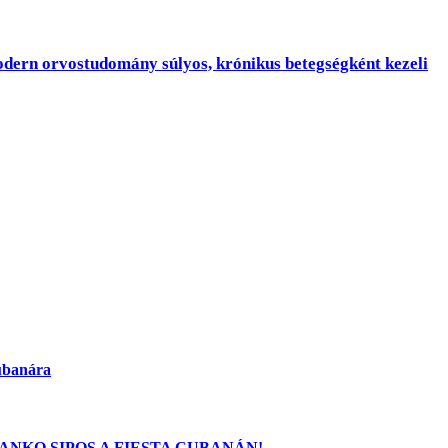
odern orvostudomány súlyos, krónikus betegségként kezeli
Cubanára
ANKO SIPOS A FIESTA CUBANÁN!