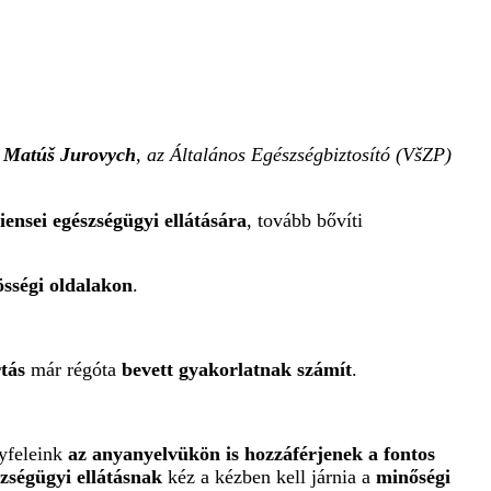
t
Matúš Jurovych
, az Általános Egészségbiztosító (VšZP)
liensei egészségügyi ellátására
, tovább bővíti
össégi oldalakon
.
tás
már régóta
bevett gyakorlatnak számít
.
gyfeleink
az anyanyelvükön is hozzáférjenek a fontos
zségügyi ellátásnak
kéz a kézben kell járnia a
minőségi