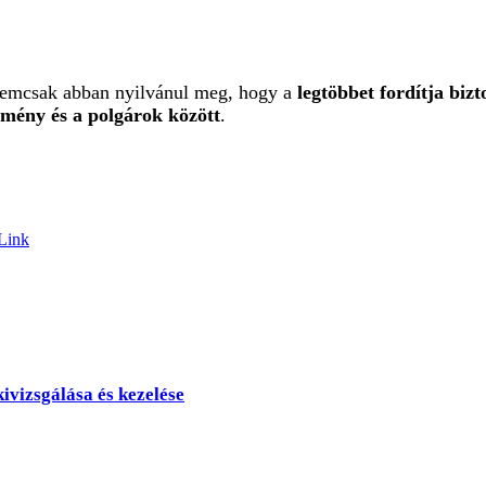
nemcsak abban nyilvánul meg, hogy a
legtöbbet fordítja bizt
zmény és a polgárok között
.
Link
kivizsgálása és kezelése