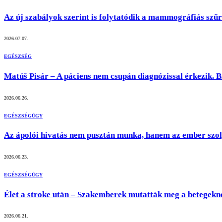
Az új szabályok szerint is folytatódik a mammográfiás s
2026.07.07.
EGÉSZSÉG
Matúš Pisár – A páciens nem csupán diagnózissal érkezik. 
2026.06.26.
EGÉSZSÉGÜGY
Az ápolói hivatás nem pusztán munka, hanem az ember szol
2026.06.23.
EGÉSZSÉGÜGY
Élet a stroke után – Szakemberek mutatták meg a betegekne
2026.06.21.