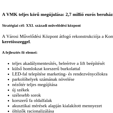
A VMK teljes körű megújulása: 2,7 millió eurós beruház
Stratégiai cél: XXI. századi művelődési központ
A Városi Művelődési Központ átfogó rekonstrukciója a Ko
keretösszeggel
.
A fejlesztés fő elemei:
teljes akadálymentesítés, beleértve a lift beépítését
külső homlokzat korszerű burkolattal
LED-fal telepítése marketing- és rendezvénycélokra
parkolóhelyek számának növelése
nézőtér teljes megújítása
új székek
szélesebb sorok
korszerű fa oldalfalak
akusztikai mérések alapján kialakított mennyezet
öltözők racionalizálása