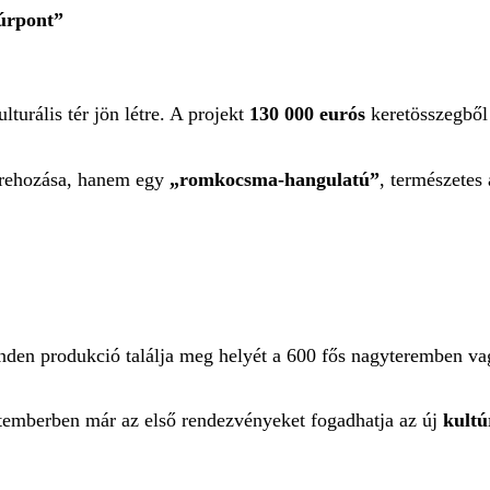
túrpont”
lturális tér jön létre. A projekt
130 000 eurós
keretösszegből 
étrehozása, hanem egy
„romkocsma-hangulatú”
, természetes
en produkció találja meg helyét a 600 fős nagyteremben vag
eptemberben már az első rendezvényeket fogadhatja az új
kultú