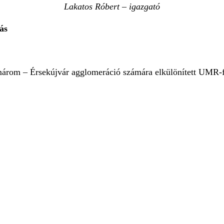
Lakatos Róbert – igazgató
ás
márom – Érsekújvár agglomeráció számára elkülönített UMR-