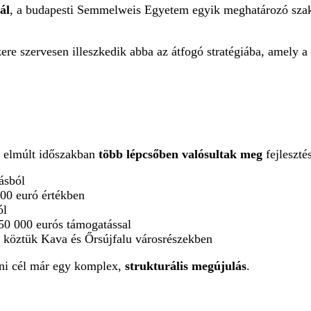
ál
, a budapesti Semmelweis Egyetem egyik meghatározó szakm
ere szervesen illeszkedik abba az átfogó stratégiába, amely a
z elmúlt időszakban
több lépcsőben valósultak meg
fejleszté
rásból
000 euró értékben
ól
50 000 eurós támogatással
, köztük Kava és Őrsújfalu városrészekben
ni cél már egy komplex,
strukturális megújulás
.