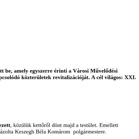
tt be, amely egyszerre érinti a Városi Művelődési
csolódó közterületek revitalizációját. A cél világos: XXI.
ezett
, közülük kettőről dönt majd a testület. Emellett
– vázolta Keszegh Béla Komárom polgármestere.