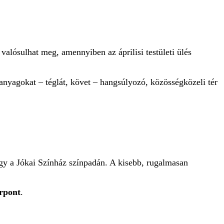
valósulhat meg, amennyiben az áprilisi testületi ülés
 anyagokat – téglát, követ – hangsúlyozó, közösségközeli tér
y a Jókai Színház színpadán. A kisebb, rugalmasan
rpont
.