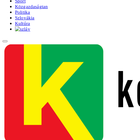
Sport
Közgazdaságtan
Politika
Szlovákia
Kultúra