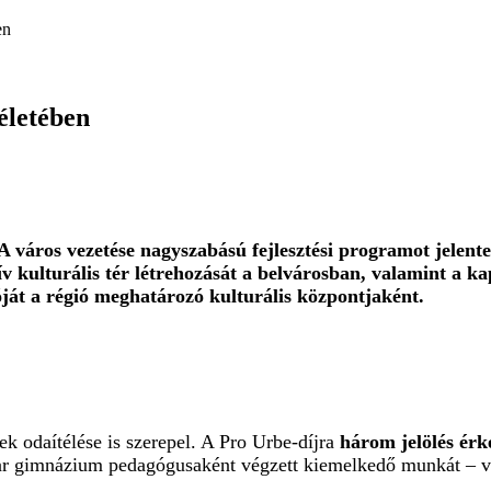
en
életében
 város vezetése nagyszabású fejlesztési programot jelente
 kulturális tér létrehozását a belvárosban, valamint a kap
ját a régió meghatározó kulturális központjaként.
k odaítélése is szerepel. A Pro Urbe-díjra
három jelölés érk
agyar gimnázium pedagógusaként végzett kiemelkedő munkát 