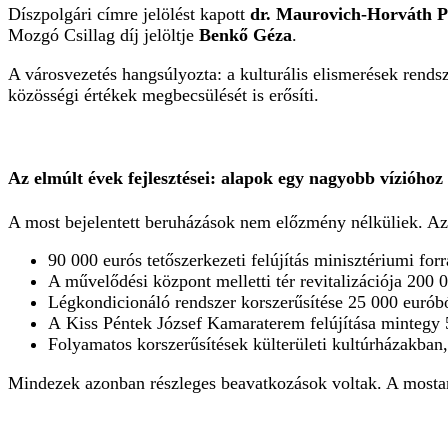
Díszpolgári címre jelölést kapott
dr. Maurovich-Horváth P
Mozgó Csillag díj jelöltje
Benkő Géza
.
A városvezetés hangsúlyozta: a kulturális elismerések rendsz
közösségi értékek megbecsülését is erősíti.
Az elmúlt évek fejlesztései: alapok egy nagyobb vízióhoz
A most bejelentett beruházások nem előzmény nélküliek. A
90 000 eurós tetőszerkezeti felújítás minisztériumi for
A művelődési központ melletti tér revitalizációja 200 
Légkondicionáló rendszer korszerűsítése 25 000 eurób
A Kiss Péntek József Kamaraterem felújítása mintegy 
Folyamatos korszerűsítések külterületi kultúrházakban
Mindezek azonban részleges beavatkozások voltak. A mosta