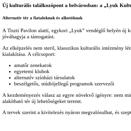
Új kulturális találkozópont a belvárosban: a „Lyuk Kul
Alternatív tér a fiataloknak és alkotóknak
A Tiszti Pavilon alatti, egykori „Lyuk” vendéglő helyén új ku
jóváhagyja a támogatást.
Az elképzelés nem steril, klasszikus kulturális intézmény l
kialakítása. A célcsoport:
amatőr zenekarok
egyetemi klubok
alternatív színházi társulatok
beszélgetős, stúdiójellegű programok szervezői
A kezdeményezés válasz az egyre növekvő igényre: nem mind
alakítható tér új lehetőségeket teremt.
A tervek szerint a kivitelezés nyáron megvalósulhat, és sz