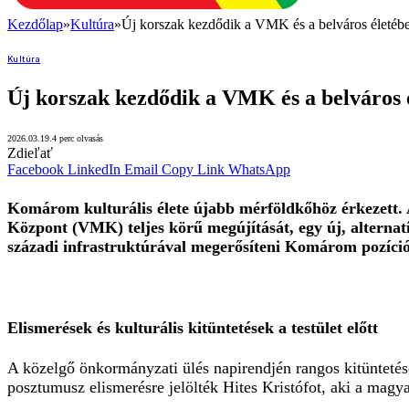
Kezdőlap
»
Kultúra
»
Új korszak kezdődik a VMK és a belváros életéb
Kultúra
Új korszak kezdődik a VMK és a belváros 
2026.03.19.
4 perc olvasás
Zdieľať
Facebook
LinkedIn
Email
Copy Link
WhatsApp
Komárom kulturális élete újabb mérföldkőhöz érkezett. A
Központ (VMK) teljes körű megújítását, egy új, alternatív
századi infrastruktúrával megerősíteni Komárom pozíció
Elismerések és kulturális kitüntetések a testület előtt
A közelgő önkormányzati ülés napirendjén rangos kitüntetése
posztumusz elismerésre jelölték Hites Kristófot, aki a m