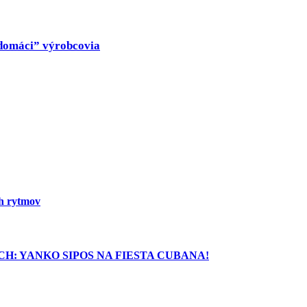
 „domáci” výrobcovia
ch rytmov
H: YANKO SIPOS NA FIESTA CUBANA!