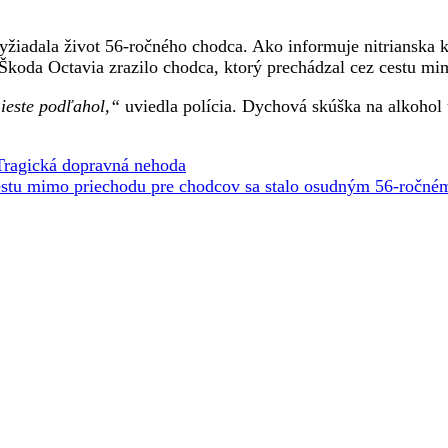
iadala život 56-ročného chodca. Ako informuje nitrianska kraj
o Škoda Octavia zrazilo chodca, ktorý prechádzal cez cestu m
ieste podľahol,“
uviedla polícia. Dychová skúška na alkohol
Tragická dopravná nehoda
cestu mimo priechodu pre chodcov sa stalo osudným 56-ročné