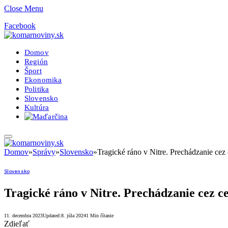
Close Menu
Facebook
Domov
Región
Šport
Ekonomika
Politika
Slovensko
Kultúra
Domov
»
Správy
»
Slovensko
»
Tragické ráno v Nitre. Prechádzanie ce
Slovensko
Tragické ráno v Nitre. Prechádzanie cez 
11. decembra 2023
Updated:
8. júla 2024
1 Min čítanie
Zdieľať