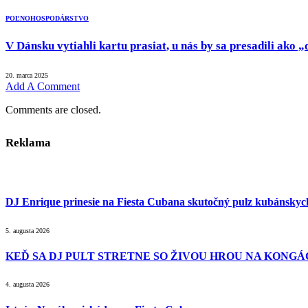
POĽNOHOSPODÁRSTVO
V Dánsku vytiahli kartu prasiat, u nás by sa presadili ako
20. marca 2025
Add A Comment
Comments are closed.
Reklama
DJ Enrique prinesie na Fiesta Cubana skutočný pulz kubánsky
5. augusta 2026
KEĎ SA DJ PULT STRETNE SO ŽIVOU HROU NA KONGÁC
4. augusta 2026