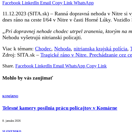
Facebook
LinkedIn
Email
Copy Link
WhatsApp
11.12.2023 (SITA.sk) – Ranná dopravná nehoda v Nitre si vyž
dnes ráno na ceste I/64 v Nitre v časti Horné Lúky. Vozidl
„Pri dopravnej nehode chodec utrpel zranenia, ktorým na m
Nehodu vyšetrujú nitrianski policajti.
Viac k témam:
Chodec
,
Nehoda
,
nitrianska krajská polícia
,
Zdroj: SITA.sk –
Tragické ráno v Nitre. Prechádzanie cez 
Share.
Facebook
LinkedIn
Email
WhatsApp
Copy Link
Mohlo by vás zaujimať
KOMÁRNO
Telesné kamery posilnia prácu policajtov v Komárne
8. januára 2026
SLOVENSKO