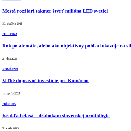
Mestá rozžiari takmer štvrť milióna LED svetiel
30. októbra 2025
POLITIKA
Rok po atentáte, alebo ako objektívny pohľad ukazuje na sil
2. júna 2025
KOMÁRNO
Veľké dopravné investície pre Komárno
14. apríla 2025
PRÍRODA
Krakľa belasá – drahokam slovenskej ornitológie
9. apríla 2025