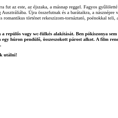
yra fut az este, az éjszaka, a másnap reggel. Fagyos gyűlöletté
Ausztráliába. Újra összefutnak és a barátaikra, a násznépre 
 romantikus történet rekeszizom-tornáztató, poénokkal teli, a
 repülős vagy wc-fülkés alakítását. Ben pókiszonya sem s
án egy húron pendülő, összeszokott párost alkot. A film re
.
k utálni!