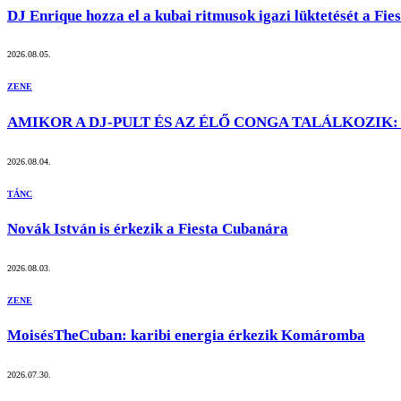
DJ Enrique hozza el a kubai ritmusok igazi lüktetését a Fi
2026.08.05.
ZENE
AMIKOR A DJ-PULT ÉS AZ ÉLŐ CONGA TALÁLKOZIK: 
2026.08.04.
TÁNC
Novák István is érkezik a Fiesta Cubanára
2026.08.03.
ZENE
MoisésTheCuban: karibi energia érkezik Komáromba
2026.07.30.