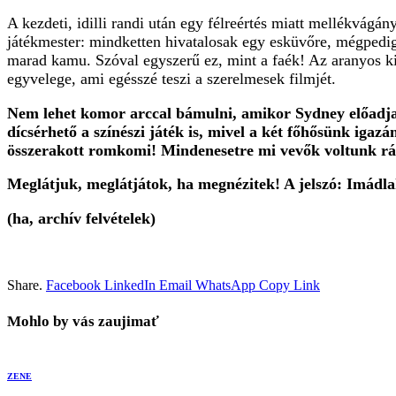
A kezdeti, idilli randi után egy félreértés miatt mellékvágán
játékmester: mindketten hivatalosak egy esküvőre, mégpedig 
marad kamu. Szóval egyszerű ez, mint a faék! Az aranyos kis
egyvelege, ami egésszé teszi a szerelmesek filmjét.
Nem lehet komor arccal bámulni, amikor Sydney előadja a
dícsérhető a színészi játék is, mivel a két főhősünk igaz
összerakott romkomi! Mindenesetre mi vevők voltunk rá
Meglátjuk, meglátjátok, ha megnézitek! A jelszó: Imádla
(ha, archív felvételek)
Share.
Facebook
LinkedIn
Email
WhatsApp
Copy Link
Mohlo by vás zaujimať
ZENE