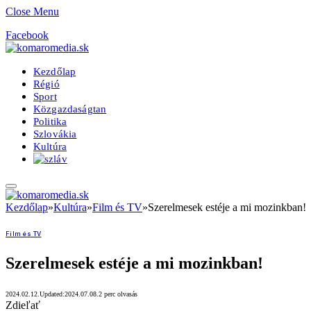
Close Menu
Facebook
Kezdőlap
Régió
Sport
Közgazdaságtan
Politika
Szlovákia
Kultúra
Kezdőlap
»
Kultúra
»
Film és TV
»
Szerelmesek estéje a mi mozinkban!
Film és TV
Szerelmesek estéje a mi mozinkban!
2024.02.12.
Updated:
2024.07.08.
2 perc olvasás
Zdieľať