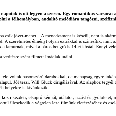
potok is ott legyen a szeren. Egy romantikus vacsora: a 
lni a félhomályban, andalító melódiára tangózni, szelfizn
útba esik jövet-menet…A menedzsment is készül, nem is akármi
. A szerelmetes élményt olyan extrákkal is színesítik, mint a
 a lamúrnak, mivel a páros beugró is 14-et kóstál. Ennyi vé
vetítésre szánt filmet: Imádlak utálni!
mei tele voltak hasonszőrű darabokkal, de manapság egyre in
lapul. Jól teszi, Will Gluck dirigálásával. Az alaphoz tegyél
yéb helyekre is kívánkozik.
özti kezdeti, elsöprő kémiát, utálatot, izzást és gyűlöletet,
ttul illeszkedik a végtelen laza filmünk életérzéséhez és cs