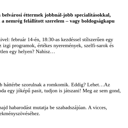
belvárosi éttermek jobbnál-jobb specialitásokkal,
i a nemrég felállított szerelem – vagy boldogságkapu
vel: február 14-én, 18:30-as kezdéssel stílszerűen egy
z izgi programok, értékes nyeremények, szelfi-sarok és
letlen egy helyen? Nahisz…
kább háttérbe szorulnak a romkomik. Eddig? Lehet…Az
 oda egy jóképű pasit, tudjon is játszani! Meg az sem gond,
 majd habarodást mutatja be szabadszájúan. A vicces,
elekményszövéséhez.