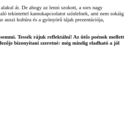
 alakul át. De ahogy az lenni szokott, a sors nagy
való tekintettel kamukapcsolatot színlelnek, ami nem sokáig
z auszi kultúra és a gyönyörű tájak prezentációja,
emmi. Tessék rájuk reflektálni! Az ütős poénok mellett
ndezője bizonyítani szeretné: még mindig eladható a jól