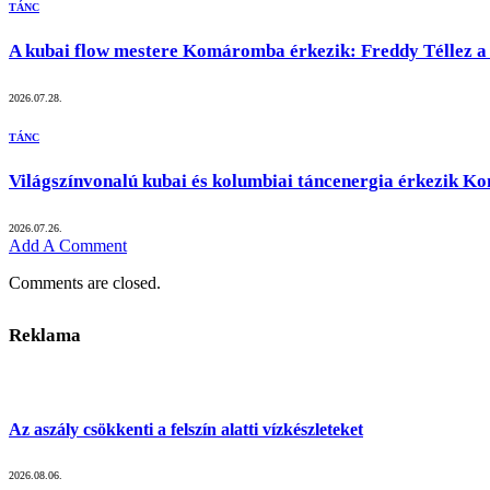
TÁNC
A kubai flow mestere Komáromba érkezik: Freddy Téllez a
2026.07.28.
TÁNC
Világszínvonalú kubai és kolumbiai táncenergia érkezik 
2026.07.26.
Add A Comment
Comments are closed.
Reklama
Az aszály csökkenti a felszín alatti vízkészleteket
2026.08.06.