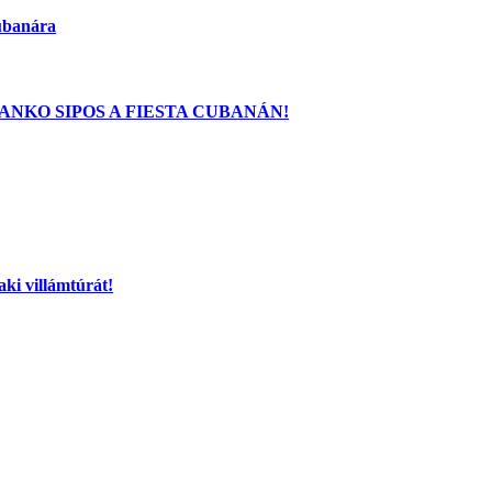
Cubanára
ANKO SIPOS A FIESTA CUBANÁN!
aki villámtúrát!