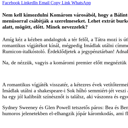
Facebook
LinkedIn
Email
Copy Link
WhatsApp
Nem kell kimozdulni Komárom városából, hogy a Bálint-na
menüsorral csábítják a szerelmeseket. Lehet extrát burko
alatt, mögött, előtt. Minek nevezzelek?
Amíg kéz a kézben andalogtok a tér felől, a Tátra mozi is 
romantikus vígjátékot kínál, mégpedig Imádlak utálni címmel
Rumicon-italkóstoló. Érdeklődjetek a jegypénztárban! Adnak
Na, de nézzük, vagyis a komáromi premier előtt megnéztük a 
A romantikus vígjáték visszatér, a kétezres évek vetítőter
Imádlak utálni a shakespeare-i Sok hűhó semmiért-jét veszi a
ha egy jól kalibrált színésznőt is találsz, aki vászonra és eg
Sydney Sweeney és Glen Powell tetszetős páros: Bea és Ben k
humoros jelenetekben el-elhangzik jópár káromkodás, ami flo