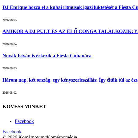
DJ Enrique hozza el a kubai ritmusok igazi lüktetését a Fiesta 
2026.08.05.
AMIKOR A DJ-PULT ÉS AZ ÉLŐ CONGA TALÁLKOZIK: Y
2026.08.04.
Novák István is érkezik a Fiesta Cubanára
2026.08.03.
Három nap, két ország, egy kényszerleszállás: Így éltük túl az ész
2026.08.02.
KÖVESS MINKET
Facebook
Facebook
© 2026 Komárnoviny/Komárnomédia.