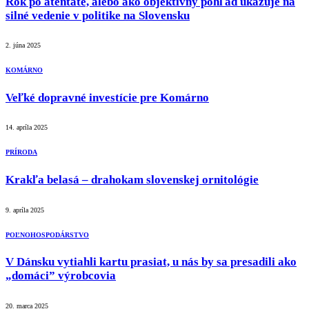
Rok po atentáte, alebo ako objektívny pohľad ukazuje na
silné vedenie v politike na Slovensku
2. júna 2025
KOMÁRNO
Veľké dopravné investície pre Komárno
14. apríla 2025
PRÍRODA
Krakľa belasá – drahokam slovenskej ornitológie
9. apríla 2025
POĽNOHOSPODÁRSTVO
V Dánsku vytiahli kartu prasiat, u nás by sa presadili ako
„domáci” výrobcovia
20. marca 2025