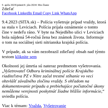
9. apríla 2023
Updated:
8. júla 2024
1 Min čítanie
Zdieľať
Facebook
LinkedIn
Email
Copy Link
WhatsApp
9.4.2023 (SITA.sk) – Polícia vyšetruje prípad vraždy, ktorá
sa stala v Leviciach. Polícia prijala oznámenie o tomto
čine v nedeľu ráno. V byte na Nejedlého ulici v Leviciach
bola nájdená 54-ročná žena bez známok života. Informuje
o tom na sociálnej sieti nitrianska krajská polícia.
V prípade, ak sa vám nezobrazil zdieľaný obsah nad týmto
textom
kliknite sem
Okolnosti jej úmrtia sú nateraz predmetom vyšetrovania.
„
Vyšetrovateľ Odboru kriminálnej polície Krajského
riaditeľstva PZ v Nitre začal trestné stíhanie vo veci
obzvlášť závažného zločinu vraždy. S ohľadom na
dokumentovanie prípadu a prebiehajúce počiatočné úkony
nemôžeme verejnosti poskytnúť žiadne bližšie informácie,
“
uviedla polícia.
Viac k témam:
Vražda
,
Vyšetrovanie