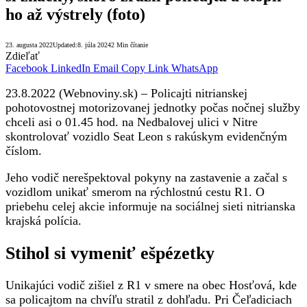
ho až výstrely (foto)
23. augusta 2022
Updated:
8. júla 2024
2 Min čítanie
Zdieľať
Facebook
LinkedIn
Email
Copy Link
WhatsApp
23.8.2022 (Webnoviny.sk) – Policajti nitrianskej
pohotovostnej motorizovanej jednotky počas nočnej služby
chceli asi o 01.45 hod. na Nedbalovej ulici v Nitre
skontrolovať vozidlo Seat Leon s rakúskym evidenčným
číslom.
Jeho vodič nerešpektoval pokyny na zastavenie a začal s
vozidlom unikať smerom na rýchlostnú cestu R1. O
priebehu celej akcie informuje na sociálnej sieti nitrianska
krajská polícia.
Stihol si vymeniť ešpézetky
Unikajúci vodič zišiel z R1 v smere na obec Hosťová, kde
sa policajtom na chvíľu stratil z dohľadu. Pri Čeľadiciach