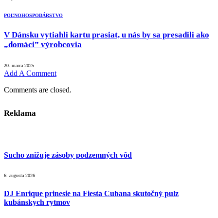
POĽNOHOSPODÁRSTVO
V Dánsku vytiahli kartu prasiat, u nás by sa presadili ako
„domáci” výrobcovia
20. marca 2025
Add A Comment
Comments are closed.
Reklama
Sucho znižuje zásoby podzemných vôd
6. augusta 2026
DJ Enrique prinesie na Fiesta Cubana skutočný pulz
kubánskych rytmov