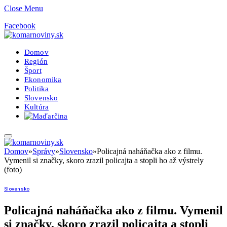
Close Menu
Facebook
Domov
Región
Šport
Ekonomika
Politika
Slovensko
Kultúra
Domov
»
Správy
»
Slovensko
»
Policajná naháňačka ako z filmu.
Vymenil si značky, skoro zrazil policajta a stopli ho až výstrely
(foto)
Slovensko
Policajná naháňačka ako z filmu. Vymenil
si značky, skoro zrazil policajta a stopli