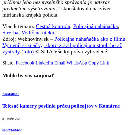
príčinou jeho nezmyselného správania je nateraz
predmetom vyšetrovania,“
skonštatovala na záver
nitrianska krajská polícia.
Viac k témam:
Cestná kontrola
,
Policajná naháňačka
,
Streľba
,
Vodič na úteku
Zdroj: Webnoviny.sk –
Policajná naháňačka ako z filmu.
Vymenil si značky, skoro zrazil policajta a stopli ho až
výstrely (foto)
© SITA Všetky práva vyhradené.
Share.
Facebook
LinkedIn
Email
WhatsApp
Copy Link
Mohlo by vás zaujimať
KOMÁRNO
Telesné kamery posilnia prácu policajtov v Komárne
8. januára 2026
SLOVENSKO