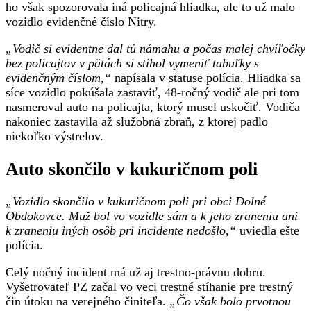
ho však spozorovala iná policajná hliadka, ale to už malo
vozidlo evidenčné číslo Nitry.
„Vodič si evidentne dal tú námahu a počas malej chvíľočky
bez policajtov v pätách si stihol vymeniť tabuľky s
evidenčným číslom,“
napísala v statuse polícia. Hliadka sa
síce vozidlo pokúšala zastaviť, 48-ročný vodič ale pri tom
nasmeroval auto na policajta, ktorý musel uskočiť. Vodiča
nakoniec zastavila až služobná zbraň, z ktorej padlo
niekoľko výstrelov.
Auto skončilo v kukuričnom poli
„Vozidlo skončilo v kukuričnom poli pri obci Dolné
Obdokovce. Muž bol vo vozidle sám a k jeho zraneniu ani
k zraneniu iných osôb pri incidente nedošlo,“
uviedla ešte
polícia.
Celý nočný incident má už aj trestno-právnu dohru.
Vyšetrovateľ PZ začal vo veci trestné stíhanie pre trestný
čin útoku na verejného činiteľa.
„Čo však bolo prvotnou