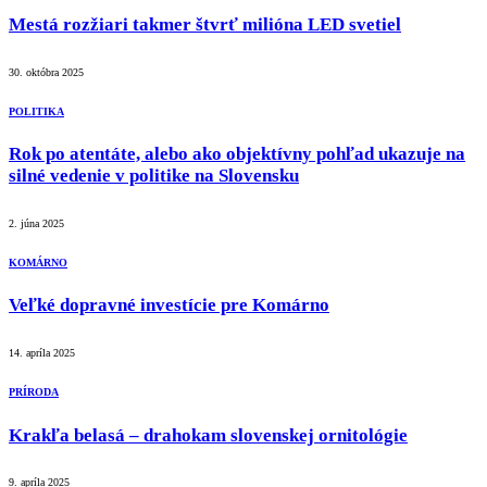
Mestá rozžiari takmer štvrť milióna LED svetiel
30. októbra 2025
POLITIKA
Rok po atentáte, alebo ako objektívny pohľad ukazuje na
silné vedenie v politike na Slovensku
2. júna 2025
KOMÁRNO
Veľké dopravné investície pre Komárno
14. apríla 2025
PRÍRODA
Krakľa belasá – drahokam slovenskej ornitológie
9. apríla 2025