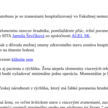
utobusu je so zraneniami hospitalizovaný vo Fakultnej nemocn
, zlomeninu stavcov hrudníka, pomliaždenie pľúc, tržné poran
ru SITA
Jarmila Ševčíková
zo spoločnosti
AGEL SK
.
však z dôvodu možnej zmeny zdravotného stavu zostáva hospit
 na tlmenie bolesti.
 textom
kliknite sem
j pacienta z rýchlika. Žena utrpela zlomeniny viacerých rebie
si budú vyžadovať minimálne jednu operáciu. Momentálne je ho
eskej národnosti z rýchlika, ktorý má ľahké poranenia hrudník
 žena, vo veľmi kritickom stave s viacerými zraneniami, zasi
votníci vyvinuli maximálnu snahu pre záchranu jej života,“
uv