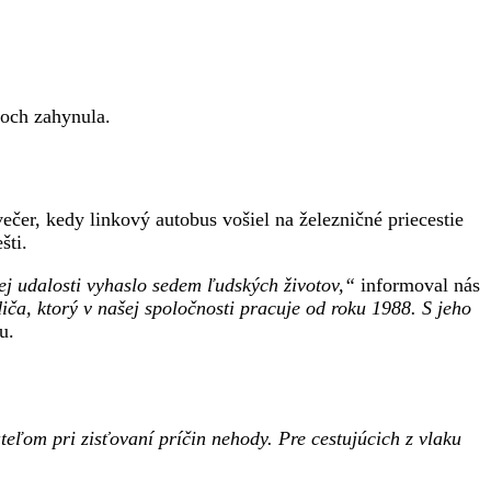
koch zahynula.
ečer, kedy linkový autobus vošiel na železničné priecestie
šti.
kej udalosti vyhaslo sedem ľudských životov,“
informoval nás
ča, ktorý v našej spoločnosti pracuje od roku 1988. S jeho
u.
eľom pri zisťovaní príčin nehody. Pre cestujúcich z vlaku