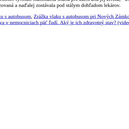
lizovaná a naďalej zostávala pod stálym dohľadom lekárov.
ku s autobusom
,
Zrážka vlaku s autobusom pri Nových Zámk
áva v nemocniciach päť ľudí. Aký je ich zdravotný stav? (vide