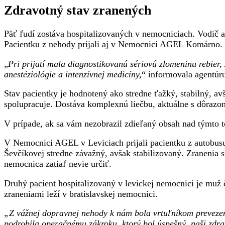
Zdravotný stav zranených
Päť ľudí zostáva hospitalizovaných v nemocniciach. Vodič a
Pacientku z nehody prijali aj v Nemocnici AGEL Komárno.
„
Pri prijatí mala diagnostikovanú sériovú zlomeninu rebier
anestéziológie a intenzívnej medicíny,
“ informovala agentú
Stav pacientky je hodnotený ako stredne ťažký, stabilný, a
spolupracuje. Dostáva komplexnú liečbu, aktuálne s dôrazom
V prípade, ak sa vám nezobrazil zdieľaný obsah nad týmto
V Nemocnici AGEL v Leviciach prijali pacientku z autobusu a
Ševčíkovej stredne závažný, avšak stabilizovaný. Zranenia 
nemocnica zatiaľ nevie určiť.
Druhý pacient hospitalizovaný v levickej nemocnici je muž č
zraneniami leží v bratislavskej nemocnici.
„Z vážnej dopravnej nehody k nám bola vrtuľníkom prevezená
podrobila operačnému zákroku, ktorý bol úspešný, naši zdra