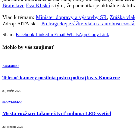
Bratislave
Eva Kliská
s tým, že pacientka je aktuálne stabi
Viac k témam:
Minister dopravy a výstavby SR
,
Zrážka vla
Zdroj: SITA.sk –
Po tragickej zrážke vlaku a autobusu zost
Share.
Facebook
LinkedIn
Email
WhatsApp
Copy Link
Mohlo by vás zaujimať
KOMÁRNO
Telesné kamery posilnia prácu policajtov v Komárne
8. januára 2026
SLOVENSKO
Mestá rozžiari takmer štvrť milióna LED svetiel
30. októbra 2025