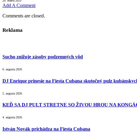
20. marca 2025
Add A Comment
Comments are closed.
Reklama
Sucho znižuje zásoby podzemných vôd
6. augusta 2026
DJ Enrique prinesie na Fiesta Cubana skutočný pulz kubánsky
5. augusta 2026
KEĎ SA DJ PULT STRETNE SO ŽIVOU HROU NA KONGÁC
4. augusta 2026
István Novák prichádza na Fiesta Cubana