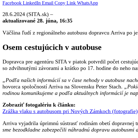
Facebook
LinkedIn
Email
Copy Link
WhatsApp
28.6.2024 (SITA.sk) –
aktualizované 28. júna, 16:35
Väčšina ľudí z regionálneho autobusu dopravcu Arriva po 
Osem cestujúcich v autobuse
Dopravca pre agentúru SITA v piatok potvrdil počet cestujúci
so zdvihnutými závorami a krátko po 17. hodine do neho na
„Podľa našich informácií sa v čase nehody v autobuse nachád
hovorca spoločností Arriva na Slovensku Peter Stach.
„Pokia
rodinou komunikujeme a podľa aktuálnych informácií je na
Zobraziť fotogalériu k článku:
Zrážka vlaku s autobusom pri Nových Zámkoch (fotografie)
Arriva vyjadrila úprimnú sústrasť rodinám obetí dopravnej 
sme bezodkladne zabezpečili náhradnú dopravu autobusmi d