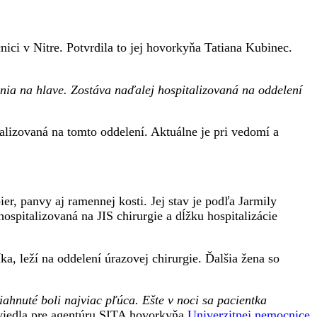
ici v Nitre. Potvrdila to jej hovorkyňa Tatiana Kubinec.
enia na hlave. Zostáva naďalej hospitalizovaná na oddelení
alizovaná na tomto oddelení. Aktuálne je pri vedomí a
r, panvy aj ramennej kosti. Jej stav je podľa Jarmily
spitalizovaná na JIS chirurgie a dĺžku hospitalizácie
a, leží na oddelení úrazovej chirurgie. Ďalšia žena so
ahnuté boli najviac pľúca. Ešte v noci sa pacientka
iedla pre agentúru SITA hovorkyňa
Univerzitnej nemocnice