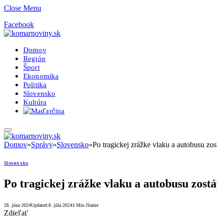
Close Menu
Facebook
Domov
Región
Šport
Ekonomika
Politika
Slovensko
Kultúra
Domov
»
Správy
»
Slovensko
»
Po tragickej zrážke vlaku a autobusu zo
Slovensko
Po tragickej zrážke vlaku a autobusu zostá
28. júna 2024
Updated:
8. júla 2024
3 Min čítanie
Zdieľať