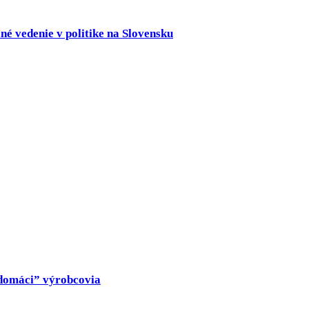
né vedenie v politike na Slovensku
 „domáci” výrobcovia