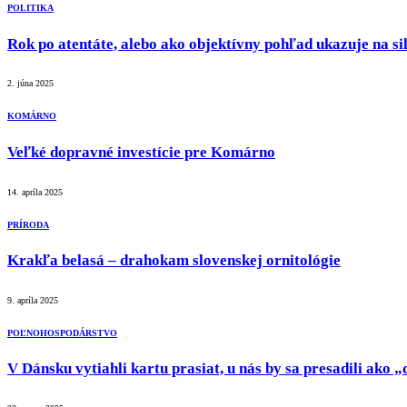
POLITIKA
Rok po atentáte, alebo ako objektívny pohľad ukazuje na sil
2. júna 2025
KOMÁRNO
Veľké dopravné investície pre Komárno
14. apríla 2025
PRÍRODA
Krakľa belasá – drahokam slovenskej ornitológie
9. apríla 2025
POĽNOHOSPODÁRSTVO
V Dánsku vytiahli kartu prasiat, u nás by sa presadili ako