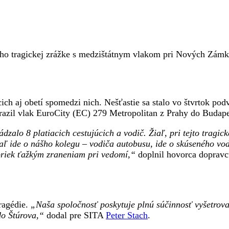
jeho tragickej zrážke s medzištátnym vlakom pri Nových Zám
ch aj obetí spomedzi nich. Nešťastie sa stalo vo štvrtok podv
razil vlak EuroCity (EC) 279 Metropolitan z Prahy do Budape
zalo 8 platiacich cestujúcich a vodič. Žiaľ, pri tejto tragic
ľ ide o nášho kolegu – vodiča autobusu, ide o skúseného vodi
priek ťažkým zraneniam pri vedomí,“
doplnil hovorca dopravc
tragédie.
„Naša spoločnosť poskytuje plnú súčinnosť vyšetrovat
o Štúrova,“
dodal pre SITA
Peter Stach
.